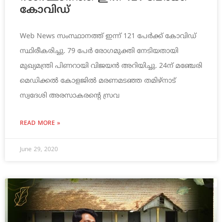
കോവിഡ്
Web News സംസ്ഥാനത്ത് ഇന്ന് 121 പേർക്ക് കോവിഡ്
സ്ഥിരീകരിച്ചു. 79 പേർ രോഗമുക്തി നേടിയതായി
മുഖ്യമന്ത്രി പിണറായി വിജയൻ അറിയിച്ചു. 24ന് മഞ്ചേരി
മെഡിക്കൽ കോളജിൽ മരണമടഞ്ഞ തമിഴ്നാട്
സ്വദേശി അരസാകരന്റെ സ്രവ
READ MORE »
June 29, 2020