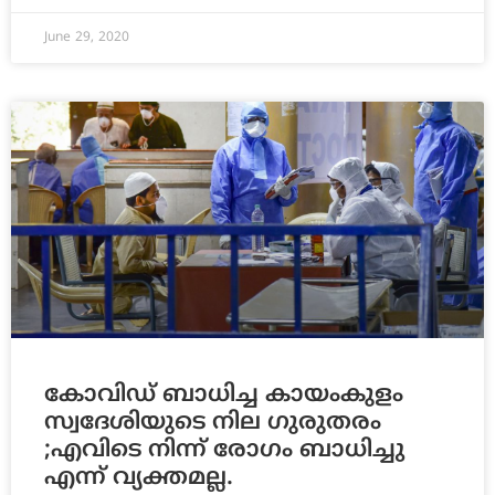
June 29, 2020
കോവിഡ് ബാധിച്ച കായംകുളം
സ്വദേശിയുടെ നില ഗുരുതരം
;എവിടെ നിന്ന് രോഗം ബാധിച്ചു
എന്ന് വ്യക്തമല്ല.