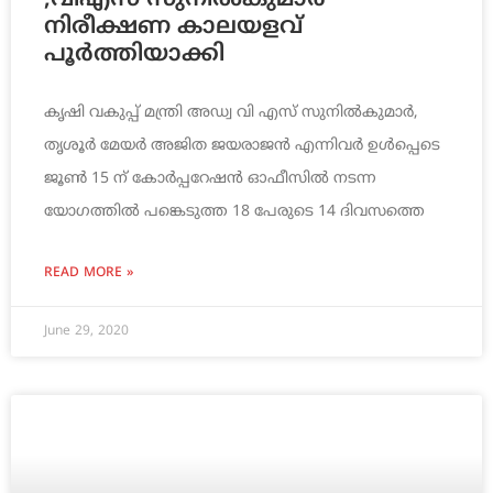
;വിഎസ് സുനിൽകുമാർ
നിരീക്ഷണ കാലയളവ്
പൂർത്തിയാക്കി
കൃഷി വകുപ്പ് മന്ത്രി അഡ്വ വി എസ് സുനിൽകുമാർ,
തൃശൂർ മേയർ അജിത ജയരാജൻ എന്നിവർ ഉൾപ്പെടെ
ജൂൺ 15 ന് കോർപ്പറേഷൻ ഓഫീസിൽ നടന്ന
യോഗത്തിൽ പങ്കെടുത്ത 18 പേരുടെ 14 ദിവസത്തെ
READ MORE »
June 29, 2020