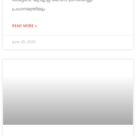
അദ്ദേഹം. യു.എ.ഇ വൈസ് പ്രസിഡന്‍റും
പ്രധാനമന്ത്രിയും
READ MORE »
June 29, 2020