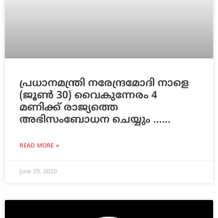
പ്രധാനമന്ത്രി നരേന്ദ്രമോദി നാളെ
(ജൂൺ 30) വൈകുന്നേരം 4
മണിക്ക് രാജ്യത്തെ
അഭിസംബോധന ചെയ്യും ……
READ MORE »
June 29, 2020