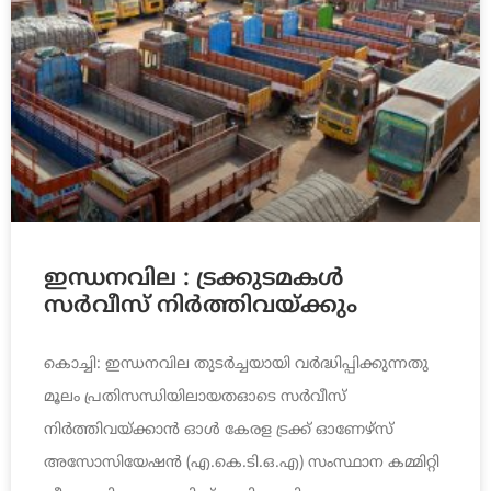
ഇന്ധനവില : ട്രക്കുടമകൾ
സർവീസ് നിർത്തിവയ്ക്കും
കൊച്ചി: ഇന്ധനവില തുടർച്ചയായി വർദ്ധിപ്പിക്കുന്നതു
മൂലം പ്രതിസന്ധിയിലായതഓടെ സർവീസ്
നിർത്തിവയ്ക്കാൻ ഓൾ കേരള ട്രക്ക് ഓണേഴ്‌സ്
അസോസിയേഷൻ (എ.കെ.ടി.ഒ.എ) സംസ്ഥാന കമ്മിറ്റി