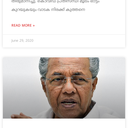
തീരുമാനിച്ചു. കൊവിഡ് പ്രതിസന്ധി മൂലം ഓട്ടം
കുറയുകയും വാടക നിരക്ക് കുത്തനെ
READ MORE »
June 29, 2020