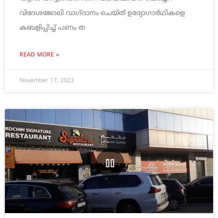
വിദേശജോലി വാഗ്ദാനം ചെയ്ത് ഉദ്യോഗാര്‍ഥികളെ
കബളിപ്പിച്ച് പണം ത
READ MORE »
November 17, 2023