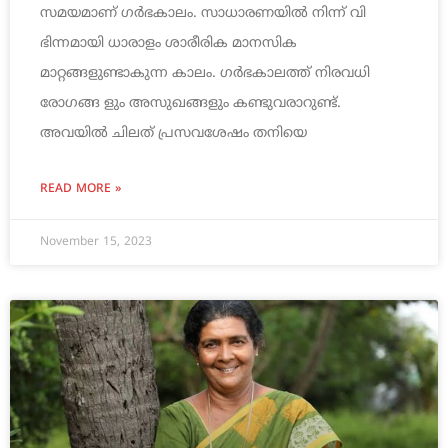
സമയമാണ് ഗര്‍ഭകാലം. സാധാരണയില്‍ നിന്ന് വി
ഭിന്നമായി ധാരാളം ശാരീരിക മാനസിക
മാറ്റങ്ങളുണ്ടാകുന്ന കാലം. ഗര്‍ഭകാലത്ത് നിരവധി
രോഗങ്ങ ളും അസുഖങ്ങളും കണ്ടുവരാറുണ്ട്.
അവയില്‍ ചിലത് പ്രസവശേഷം തനിയെ
READ MORE »
November 15, 2023