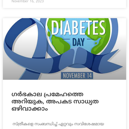
November 16, 2023
ഗര്‍ഭകാല പ്രമേഹത്തെ
അറിയുക, അപകട സാധ്യത
ഒഴിവാക്കാം
സ്ത്രീകളെ സംബന്ധിച്ച് ഏറ്റവും സവിശേഷമായ