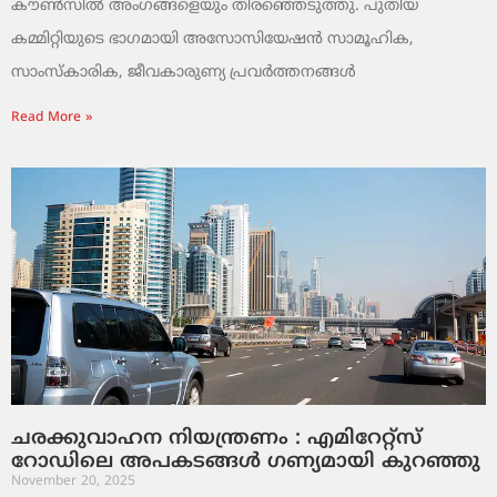
കൗൺസിൽ അംഗങ്ങളെയും തിരഞ്ഞെടുത്തു. പുതിയ
കമ്മിറ്റിയുടെ ഭാഗമായി അസോസിയേഷൻ സാമൂഹിക,
സാംസ്‌കാരിക, ജീവകാരുണ്യ പ്രവർത്തനങ്ങൾ
Read More »
ചരക്കുവാഹന നിയന്ത്രണം : എമിറേറ്റ്സ്
റോഡിലെ അപകടങ്ങൾ ഗണ്യമായി കുറഞ്ഞു
November 20, 2025