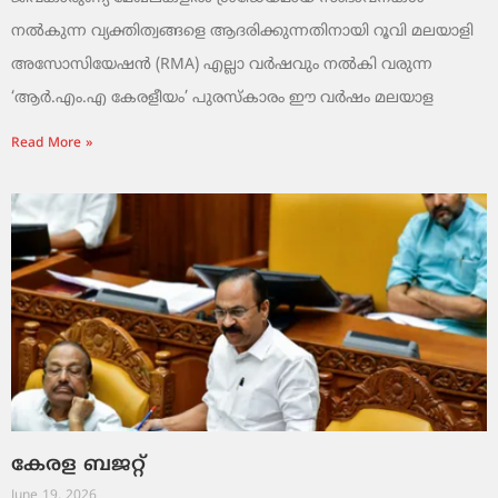
നൽകുന്ന വ്യക്തിത്വങ്ങളെ ആദരിക്കുന്നതിനായി റൂവി മലയാളി
അസോസിയേഷൻ (RMA) എല്ലാ വർഷവും നൽകി വരുന്ന
‘ആർ.എം.എ കേരളീയം’ പുരസ്‌കാരം ഈ വർഷം മലയാള
Read More »
കേരള ബജറ്റ്
June 19, 2026