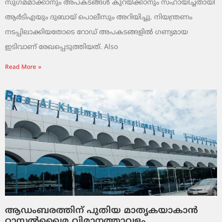
സുഗമമാക്കാനും അപകടങ്ങൾ കുറയ്ക്കാനും സഹായിച്ചതായി
ആർടിഎയും ദുബായ് പൊലീസും അറിയിച്ചു. നിയന്ത്രണം
നടപ്പിലാക്കിയതോടെ റോഡ് അപകടങ്ങളിൽ ഗണ്യമായ
ഇടിവാണ് രേഖപ്പെടുത്തിയത്. Also
Read More »
ആഡംബരത്തിന് പുതിയ മാതൃകയാകാൻ
റാസൽഖൈമ വിമാനത്താവളം