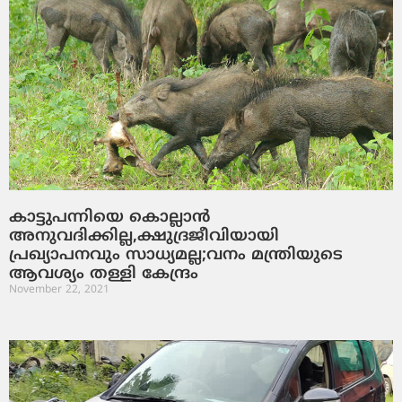
കാട്ടുപന്നിയെ കൊല്ലാന്‍
അനുവദിക്കില്ല,ക്ഷുദ്രജീവിയായി
പ്രഖ്യാപനവും സാധ്യമല്ല;വനം മന്ത്രിയുടെ
ആവശ്യം തള്ളി കേന്ദ്രം
November 22, 2021