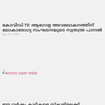
കോവിഡ്-19: ആഗോള അവലോകനത്തിന്
ലോകാരോഗ്യ സംഘടനയുടെ സ്വതന്ത്ര പാനല്‍
July 10, 2020
ഈ വര്‍ഷം കുട്ടികളെ സ്‌കൂളിലേക്ക്