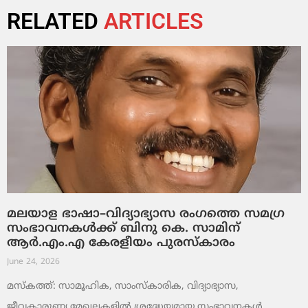
RELATED
ARTICLES
മലയാള ഭാഷാ–വിദ്യാഭ്യാസ രംഗത്തെ സമഗ്ര
സംഭാവനകൾക്ക് ബിനു കെ. സാമിന്
ആർ.എം.എ കേരളീയം പുരസ്‌കാരം
June 24, 2026
മസ്കത്ത്: സാമൂഹിക, സാംസ്‌കാരിക, വിദ്യാഭ്യാസ,
ജീവകാരുണ്യ മേഖലകളിൽ ശ്രദ്ധേയമായ സംഭാവനകൾ