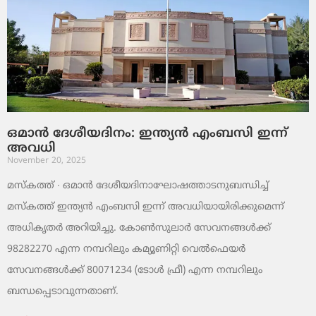
ഒമാൻ ദേശീയദിനം: ഇന്ത്യൻ എംബസി ഇന്ന്
അവധി
November 20, 2025
മസ്‌കത്ത് ∙ ഒമാൻ ദേശീയദിനാഘോഷത്താടനുബന്ധിച്ച്
മസ്‌കത്ത് ഇന്ത്യൻ എംബസി ഇന്ന് അവധിയായിരിക്കുമെന്ന്
അധികൃതർ അറിയിച്ചു. കോൺസുലാർ സേവനങ്ങൾക്ക്
98282270 എന്ന നമ്പറിലും കമ്യൂണിറ്റി വെൽഫെയർ
സേവനങ്ങൾക്ക് 80071234 (ടോൾ ഫ്രീ) എന്ന നമ്പറിലും
ബന്ധപ്പെടാവുന്നതാണ്.