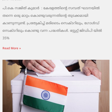
പി.കെ സജിത് കുമാര്‍ : കേരളത്തിന്റെ സമ്പത് ഘടനയിൽ
തന്നെ ഒരു മാറ്റം കൊണ്ടുവരുന്നതിന്റെ തുടക്കമായി
കാണുന്നുണ്ട്. പ്രത്യേകിച്ച് മരിടൈം സെക്ടറിലും, ഗോൾഡ്
സെക്ടറിലും കൊണ്ടു വന്ന പദ്ധതികൾ. സ്റ്റേറ്റ് ജിഡിപി യിൽ
35%
Read More »