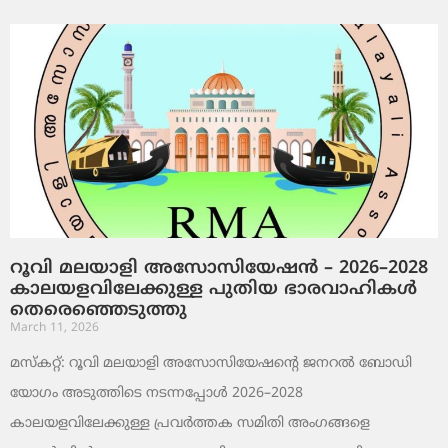
റൂവി മലയാളി അസോസിയേഷൻ – 2026–2028
കാലയളവിലേക്കുള്ള പുതിയ ഭാരവാഹികൾ
തെരെഞ്ഞെടുത്തു
March 11, 2026
മസ്കറ്റ്: റൂവി മലയാളി അസോസിയേഷന്റെ ജനറൽ ബോഡി
യോഗം അടുത്തിടെ നടന്നപ്പോൾ 2026–2028
കാലയളവിലേക്കുള്ള പ്രവർത്തക സമിതി അംഗങ്ങളെ