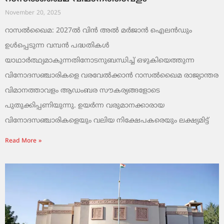
November 20, 2025
റാസൽഖൈമ: 2027ൽ വിൻ അൽ മർജാൻ ഐലൻഡും
ഉൾപ്പെടുന്ന വമ്പൻ പദ്ധതികൾ
യാഥാർത്ഥ്യമാകുന്നതിനോടനുബന്ധിച്ച് ഒഴുകിയെത്തുന്ന
വിനോദസഞ്ചാരികളെ വരവേൽക്കാൻ റാസൽഖൈമ രാജ്യാന്തര
വിമാനത്താവളം ആഡംബര സൗകര്യങ്ങളോടെ
പുതുക്കിപ്പണിയുന്നു. ഉയർന്ന വരുമാനക്കാരായ
വിനോദസഞ്ചാരികളെയും വലിയ നിക്ഷേപകരെയും ലക്ഷ്യമിട്ട്
Read More »