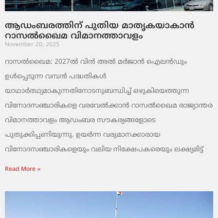
ആഡംബരത്തിന് പുതിയ മാതൃകയാകാൻ
റാസൽഖൈമ വിമാനത്താവളം
November 20, 2025
റാസൽഖൈമ: 2027ൽ വിൻ അൽ മർജാൻ ഐലൻഡും
ഉൾപ്പെടുന്ന വമ്പൻ പദ്ധതികൾ
യാഥാർത്ഥ്യമാകുന്നതിനോടനുബന്ധിച്ച് ഒഴുകിയെത്തുന്ന
വിനോദസഞ്ചാരികളെ വരവേൽക്കാൻ റാസൽഖൈമ രാജ്യാന്തര
വിമാനത്താവളം ആഡംബര സൗകര്യങ്ങളോടെ
പുതുക്കിപ്പണിയുന്നു. ഉയർന്ന വരുമാനക്കാരായ
വിനോദസഞ്ചാരികളെയും വലിയ നിക്ഷേപകരെയും ലക്ഷ്യമിട്ട്
Read More »