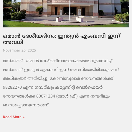
ഒമാൻ ദേശീയദിനം: ഇന്ത്യൻ എംബസി ഇന്ന്
അവധി
November 20, 2025
മസ്‌കത്ത് ∙ ഒമാൻ ദേശീയദിനാഘോഷത്താടനുബന്ധിച്ച്
മസ്‌കത്ത് ഇന്ത്യൻ എംബസി ഇന്ന് അവധിയായിരിക്കുമെന്ന്
അധികൃതർ അറിയിച്ചു. കോൺസുലാർ സേവനങ്ങൾക്ക്
98282270 എന്ന നമ്പറിലും കമ്യൂണിറ്റി വെൽഫെയർ
സേവനങ്ങൾക്ക് 80071234 (ടോൾ ഫ്രീ) എന്ന നമ്പറിലും
ബന്ധപ്പെടാവുന്നതാണ്.
Read More »