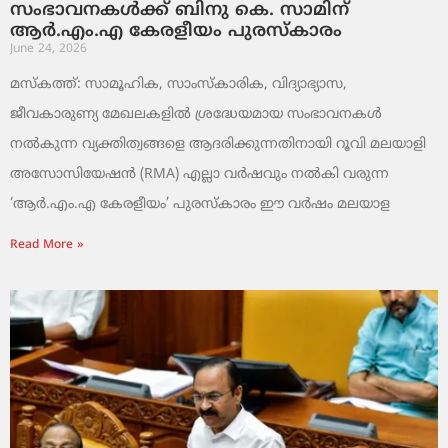
സംഭാവനകൾക്ക് ബിനു കെ. സാമിന്
ആർ.എം.എ കേരളീയം പുരസ്‌കാരം
June 24, 2026
മസ്കത്ത്: സാമൂഹിക, സാംസ്‌കാരിക, വിദ്യാഭ്യാസ,
ജീവകാരുണ്യ മേഖലകളിൽ ശ്രദ്ധേയമായ സംഭാവനകൾ
നൽകുന്ന വ്യക്തിത്വങ്ങളെ ആദരിക്കുന്നതിനായി റൂവി മലയാളി
അസോസിയേഷൻ (RMA) എല്ലാ വർഷവും നൽകി വരുന്ന
‘ആർ.എം.എ കേരളീയം’ പുരസ്‌കാരം ഈ വർഷം മലയാള
Read More »