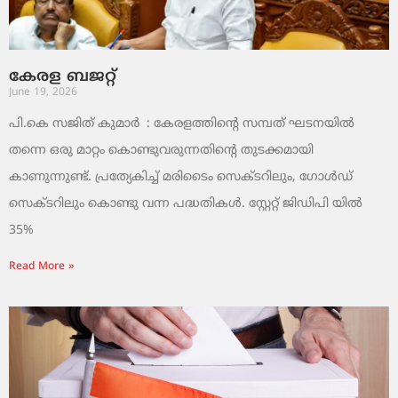
കേരള ബജറ്റ്
June 19, 2026
പി.കെ സജിത് കുമാര്‍ : കേരളത്തിന്റെ സമ്പത് ഘടനയിൽ
തന്നെ ഒരു മാറ്റം കൊണ്ടുവരുന്നതിന്റെ തുടക്കമായി
കാണുന്നുണ്ട്. പ്രത്യേകിച്ച് മരിടൈം സെക്ടറിലും, ഗോൾഡ്
സെക്ടറിലും കൊണ്ടു വന്ന പദ്ധതികൾ. സ്റ്റേറ്റ് ജിഡിപി യിൽ
35%
Read More »