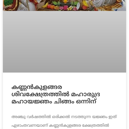
കണ്ണന്‍കുളങ്ങര
ശിവക്ഷേത്രത്തില്‍ മഹാരുദ്ര
മഹായജ്ഞം ചിങ്ങം ഒന്നിന്
അഞ്ചു വര്‍ഷത്തില്‍ ഒരിക്കല്‍ നടത്തുന്ന യജ്ഞം ഇത്
ഏഴാംതവണയാണ് കണ്ണന്‍കുളങ്ങര ക്ഷേത്രത്തില്‍