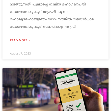
നടത്തുന്നത്. പുലര്‍ച്ചെ നാലിന് മഹാഗണപതി
ഹോമത്തോടു കൂടി ആരംഭിക്കു ന്ന
മഹാരുദ്രമഹായജ്ഞം മധ്യാഹ്നത്തില്‍ വസോര്‍ധാര
ഹോമത്തോടു കൂടി സമാപിക്കും. ത ന്ത്രി
READ MORE »
August 7, 2023