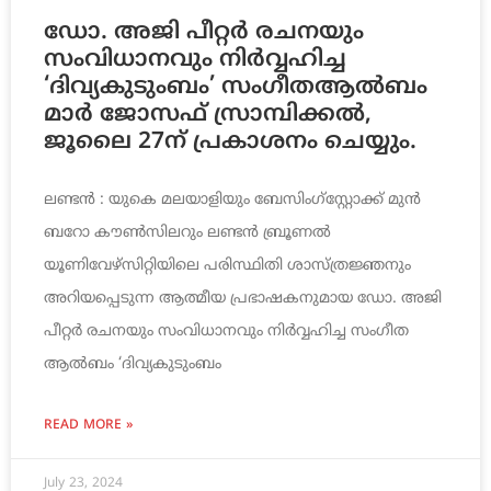
ഡോ. അജി പീറ്റര്‍ രചനയും
സംവിധാനവും നിര്‍വ്വഹിച്ച
‘ദിവ്യകുടുംബം’ സംഗീതആല്‍ബം
മാര്‍ ജോസഫ് സ്രാമ്പിക്കല്‍,
ജൂലൈ 27ന് പ്രകാശനം ചെയ്യും.
ലണ്ടൻ : യുകെ മലയാളിയും ബേസിംഗ്‌സ്റ്റോക്ക് മുന്‍
ബറോ കൗണ്‍സിലറും ലണ്ടന്‍ ബ്രൂണല്‍
യൂണിവേഴ്‌സിറ്റിയിലെ പരിസ്ഥിതി ശാസ്ത്രജ്ഞനും
അറിയപ്പെടുന്ന ആത്മീയ പ്രഭാഷകനുമായ ഡോ. അജി
പീറ്റര്‍ രചനയും സംവിധാനവും നിര്‍വ്വഹിച്ച സംഗീത
ആല്‍ബം ‘ദിവ്യകുടുംബം
READ MORE »
July 23, 2024