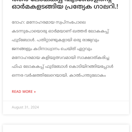
ഓ​ർ​മ​ക​ള​ട​ങ്ങി​യ പ്ര​ത്യേ​ക ഗാ​ല​റി.!
ദോഹ: മനോഹരമായ സ്വപ്നംപോലെ
കടന്നുപോയൊരു ഓർമയാണ് ഖത്തർ ലോകകപ്പ്
ഫുട്ബോൾ. പതിറ്റാണ്ടുകളായി ഒരു രാജ്യവും
ജനങ്ങളും കഠിനാധ്വാനം ചെയ്ത് ഏറ്റവും
മനോഹരമായ കളിയുത്സവമായി സാക്ഷാത്കരിച്ച
ഫിഫ ലോകകപ്പ് ഫുട്ബോൾ കൊടിയിറങ്ങിയപ്പോൾ
ഒന്നര വർഷത്തിലേറെയായി. കാൽപന്തുലോകം
READ MORE »
August 31, 2024