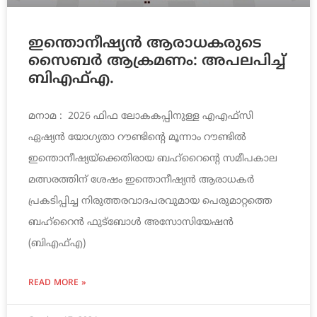
ഇന്തൊനീഷ്യൻ ആരാധകരുടെ
സൈബർ ആക്രമണം: അപലപിച്ച്
ബിഎഫ്എ.
മനാമ : 2026 ഫിഫ ലോകകപ്പിനുള്ള എഎഫ്‌സി
ഏഷ്യൻ യോഗ്യതാ റൗണ്ടിന്‍റെ മൂന്നാം റൗണ്ടിൽ
ഇന്തൊനീഷ്യയ്‌ക്കെതിരായ ബഹ്‌റൈന്‍റെ സമീപകാല
മത്സരത്തിന് ശേഷം ഇന്തൊനീഷ്യൻ ആരാധകർ
പ്രകടിപ്പിച്ച നിരുത്തരവാദപരവുമായ പെരുമാറ്റത്തെ
ബഹ്‌റൈൻ ഫുട്‌ബോൾ അസോസിയേഷൻ
(ബിഎഫ്എ)
READ MORE »