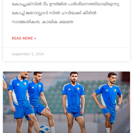
കോംപ്ലക്സിൽ ടീം ഊർജിത പരിശീലനത്തിലായിരുന്നു.
കോച്ച് ജറോസ്ലാവ് സിൽ ഹവിയക്ക് കീഴിൽ
സാങ്കേതികത, കായിക ക്ഷമത
READ MORE »
September 5, 2024