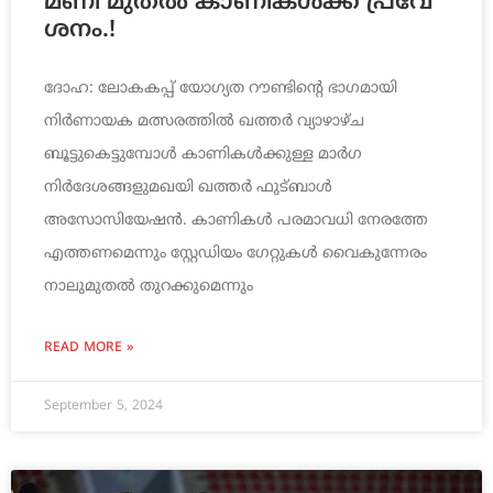
മണി മു​ത​ൽ കാ​ണി​ക​ൾ​ക്ക് പ്ര​വേ​
ശ​നം.!
ദോഹ: ലോകകപ്പ് യോഗ്യത റൗണ്ടിന്റെ ഭാഗമായി
നിർണായക മത്സരത്തിൽ ഖത്തർ വ്യാഴാഴ്ച
ബൂട്ടുകെട്ടുമ്പോൾ കാണികൾക്കുള്ള മാർഗ
നിർദേശങ്ങളുമഖയി ഖത്തർ ഫുട്ബാൾ
അസോസിയേഷൻ. കാണികൾ പരമാവധി നേരത്തേ
എത്തണമെന്നും സ്റ്റേഡിയം ഗേറ്റുകൾ വൈകുന്നേരം
നാലുമുതൽ തുറക്കുമെന്നും
READ MORE »
September 5, 2024