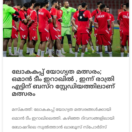
ലോകകപ്പ് യോഗ്യത മത്സരം;
ഒമാൻ ടീം ഇറാഖിൽ , ഇന്ന് രാ​ത്രി
എ​ട്ടി​ന് ബ​സ്റ സ്റ്റേ​ഡി​യ​ത്തി​ലാ​ണ്
മ​ത്സ​രം
മസ്കത്ത്: ലോകകപ്പ് യോഗ്യത മത്സരങ്ങൾക്കായി
ഒമാൻ ടീം ഇറാഖിലെത്തി. കഴിഞ്ഞ ദിവസങ്ങളിലായി
ബോഷറിലെ സുൽത്താൻ ഖാബൂസ് സ്പോർട്സ്