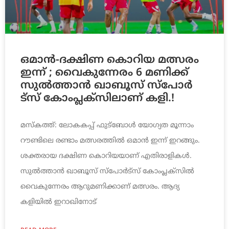
ഒ​മാ​ൻ-​ദ​ക്ഷി​ണ കൊ​റി​യ മ​ത്സ​രം
ഇ​ന്ന് ; വൈ​കു​ന്നേ​രം 6 ​മ​ണി​ക്ക്
സു​ൽ​ത്താ​ൻ ഖാ​ബൂ​സ് സ്​​പോ​ർ​
ട്സ് കോം​പ്ല​ക്സി​ലാ​ണ് ക​ളി.!
മസ്കത്ത്: ലോകകപ്പ് ഫുട്ബോൾ യോഗ്യത മൂന്നാം
റൗണ്ടിലെ രണ്ടാം മത്സരത്തിൽ ഒമാൻ ഇന്ന് ഇറങ്ങും.
ശക്തരായ ദക്ഷിണ കൊറിയയാണ് എതിരാളികൾ.
സുൽത്താൻ ഖാബൂസ് സ്പോർട്സ് കോംപ്ലക്സിൽ
വൈകുന്നേരം ആറുമണിക്കാണ് മത്സരം. ആദ്യ
കളിയിൽ ഇറാഖിനോട്