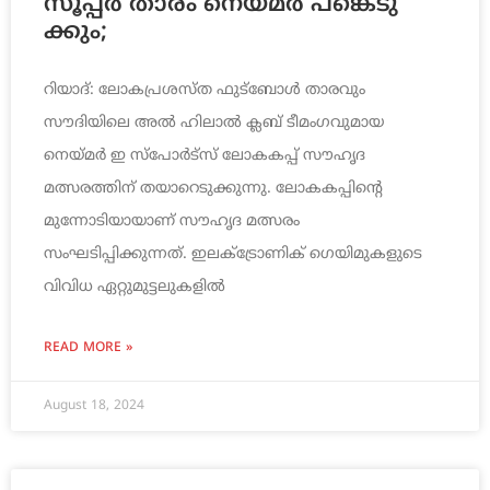
സൂ​പ്പ​ർ താ​രം നെ​യ്​​മ​ർ പ​​ങ്കെ​ടു​
ക്കും;
റിയാദ്: ലോകപ്രശസ്ത ഫുട്ബോൾ താരവും
സൗദിയിലെ അൽ ഹിലാൽ ക്ലബ് ടീമംഗവുമായ
നെയ്മർ ഇ സ്പോർട്സ് ലോകകപ്പ് സൗഹൃദ
മത്സരത്തിന് തയാറെടുക്കുന്നു. ലോകകപ്പിന്റെ
മുന്നോടിയായാണ് സൗഹൃദ മത്സരം
സംഘടിപ്പിക്കുന്നത്. ഇലക്ട്രോണിക് ഗെയിമുകളുടെ
വിവിധ ഏറ്റുമുട്ടലുകളിൽ
READ MORE »
August 18, 2024