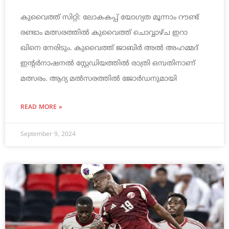
കുവൈത്ത് സിറ്റി: ലോകകപ്പ് യോഗ്യത മൂന്നാം റൗണ്ട്
രണ്ടാം മത്സരത്തിൽ കുവൈത്ത് ചൊവ്വാഴ്ച ഇറാ
ഖിനെ നേരിടും. കുവൈത്ത് ജാബിർ അൽ അഹമ്മദ്
ഇന്റർനാഷനൽ സ്റ്റേഡിയത്തിൽ രാത്രി ഒമ്പതിനാണ്
മത്സരം. ആദ്യ മൽസരത്തിൽ ജോർഡനുമായി
READ MORE »
September 9, 2024