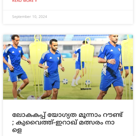
READ MORE »
September 10, 2024
ലോ​ക​ക​പ്പ് യോ​ഗ്യ​ത മൂന്നാം റൗണ്ട്
; കു​വൈ​ത്ത്-​ഇ​റാ​ഖ് മ​ത്സ​രം നാ​
ളെ