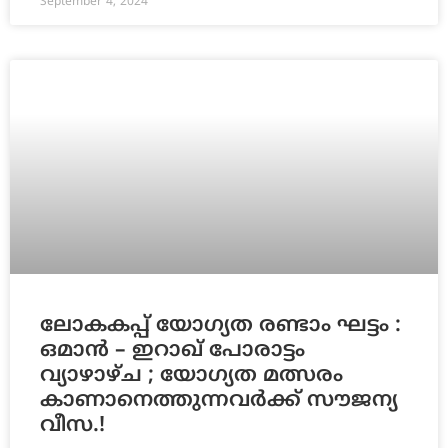
September 4, 2024
ലോകകപ്പ് യോഗ്യത രണ്ടാം ഘട്ടം :
ഒമാന്‍ – ഇറാഖ് പോരാട്ടം
വ്യാഴാഴ്ച ; യോഗ്യത മത്സരം
കാണാനെത്തുന്നവർക്ക് സൗജന്യ
വീസ.!