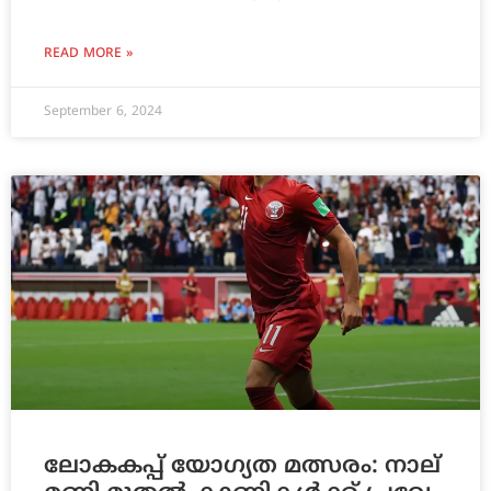
READ MORE »
September 6, 2024
ലോ​ക​ക​പ്പ് യോ​ഗ്യ​ത മത്സരം: നാ​ല്