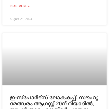
READ MORE »
August 21, 2024
ഇ-​സ്പോ​ർ​ട്സ് ലോ​ക​ക​പ്പ്: സൗ​ഹൃ​
ദമ​ത്സ​രം ആ​ഗ​സ്റ്റ് 20ന്​ ​​റി​യാ​ദി​ൽ,