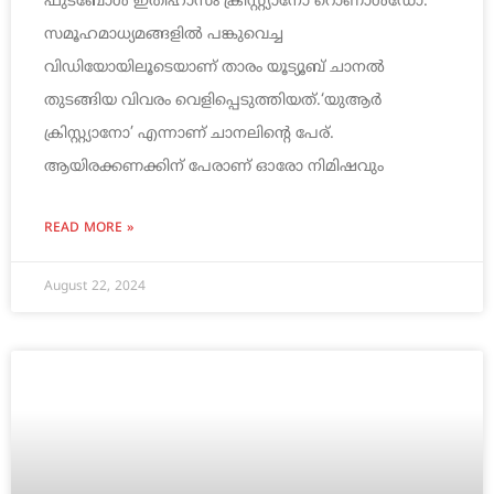
ഫുട്ബോൾ ഇതിഹാസം ക്രിസ്റ്റ്യാനോ റൊണാൾഡോ.
സമൂഹമാധ്യമങ്ങളിൽ പങ്കുവെച്ച
വിഡിയോയിലൂടെയാണ് താരം യൂട്യൂബ് ചാനൽ
തുടങ്ങിയ വിവരം വെളിപ്പെടുത്തിയത്.‘യുആർ
ക്രിസ്റ്റ്യാനോ’ എന്നാണ് ചാനലിന്റെ പേര്.
ആയിരക്കണക്കിന് പേരാണ് ഓരോ നിമിഷവും
READ MORE »
August 22, 2024