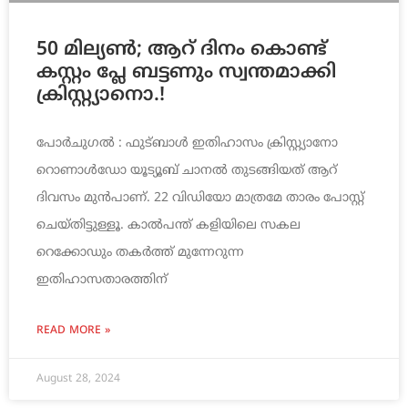
50 മില്യൺ; ആറ് ദിനം കൊണ്ട്
കസ്റ്റം പ്ലേ ബട്ടണും സ്വന്തമാക്കി
ക്രിസ്റ്റ്യാനൊ.!
പോർചുഗൽ : ഫുട്ബാൾ ഇതിഹാസം ക്രിസ്റ്റ്യാനോ
റൊണാൾഡോ യൂട്യൂബ് ചാനൽ തുടങ്ങിയത് ആറ്
ദിവസം മുൻപാണ്. 22 വിഡിയോ മാത്രമേ താരം പോസ്റ്റ്
ചെയ്തിട്ടുള്ളൂ. കാൽപന്ത് കളിയിലെ സകല
റെക്കോഡും തകർത്ത് മുന്നേറുന്ന
ഇതിഹാസതാരത്തിന്
READ MORE »
August 28, 2024