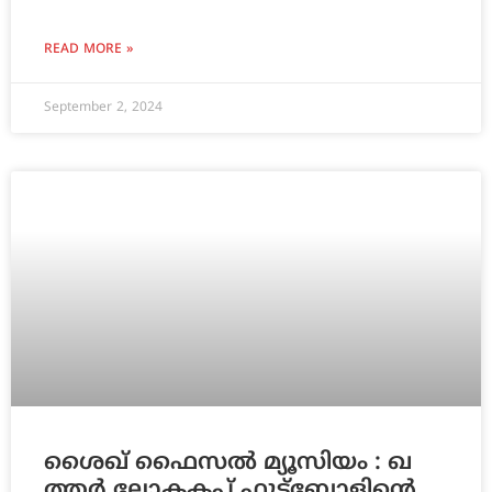
READ MORE »
September 2, 2024
ശൈ​ഖ് ഫൈ​സ​ൽ മ്യൂ​സി​യം : ഖ​
ത്ത​ർ ലോ​ക​ക​പ്പ് ഫുട്ബോളിന്റെ