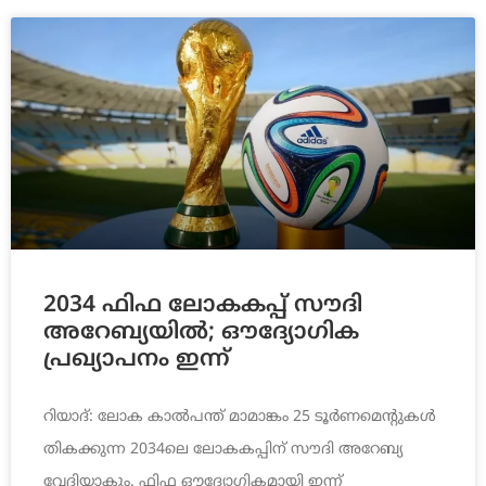
2034 ഫിഫ ലോകകപ്പ് സൗദി
അറേബ്യയിൽ; ഔദ്യോഗിക
പ്രഖ്യാപനം ഇന്ന്
റിയാദ്: ലോക കാൽപന്ത് മാമാങ്കം 25 ടൂർണമെന്റുകൾ
തികക്കുന്ന 2034ലെ ലോകകപ്പിന് സൗദി അറേബ്യ
വേദിയാകും. ഫിഫ ഔദ്യോഗികമായി ഇന്ന്