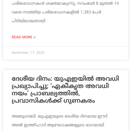
പരിശോധനകൾ ശക്തമാകുന്നു. നവംബർ 8 മുതൽ 14
വരെ നടത്തിയ പരിശോധനകളിൽ 1,383 പേർ
പിടിയിലായതായി
READ MORE »
November 17, 2025
ദേശീയ ദിനം: യുഎഇയിൽ അവധി
പ്രഖ്യാപിച്ചു; ‘ഏകീകൃത അവധി
നയം’ പ്രാബല്യത്തിൽ,
പ്രവാസികൾക്ക് ഗുണകരം
അബുദാബി: യുഎഇയുടെ ദേശീയ ദിനമായ ഈദ്
അൽ ഇത്തിഹാദ് ആഘോഷങ്ങളുടെ ഭാഗമായി