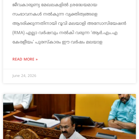
ജീവകാരുണ്യ മേഖലകളിൽ ശ്രദ്ധേയമായ
സംഭാവനകൾ നൽകുന്ന വ്യക്തിത്വങ്ങളെ
ആദരിക്കുന്നതിനായി റൂവി മലയാളി അസോസിയേഷൻ
(RMA) എല്ലാ വർഷവും നൽകി വരുന്ന ‘ആർ.എം.എ
കേരളീയം’ പുരസ്‌കാരം ഈ വർഷം മലയാള
READ MORE »
June 24, 2026