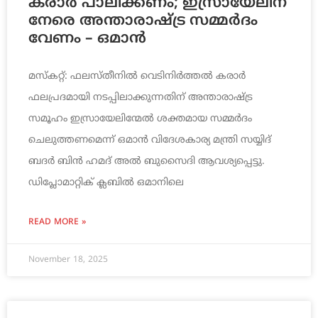
കരാർ പാലിക്കണം; ഇസ്രായേലിന്
നേരെ അന്താരാഷ്ട്ര സമ്മർദം
വേണം – ഒമാൻ
മസ്‌കറ്റ്: ഫലസ്തീനിൽ വെടിനിർത്തൽ കരാർ
ഫലപ്രദമായി നടപ്പിലാക്കുന്നതിന് അന്താരാഷ്ട്ര
സമൂഹം ഇസ്രായേലിന്മേൽ ശക്തമായ സമ്മർദം
ചെലുത്തണമെന്ന് ഒമാൻ വിദേശകാര്യ മന്ത്രി സയ്യിദ്
ബദർ ബിൻ ഹമദ് അൽ ബുസൈദി ആവശ്യപ്പെട്ടു.
ഡിപ്ലോമാറ്റിക് ക്ലബിൽ ഒമാനിലെ
READ MORE »
November 18, 2025