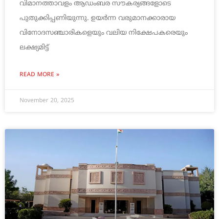
വിമാനത്താവളം ആഡംബര സൗകര്യങ്ങളോടെ
പുതുക്കിപ്പണിയുന്നു. ഉയർന്ന വരുമാനക്കാരായ
വിനോദസഞ്ചാരികളെയും വലിയ നിക്ഷേപകരെയും
ലക്ഷ്യമിട്ട്
READ MORE »
November 20, 2025