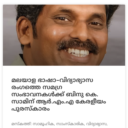
മലയാള ഭാഷാ–വിദ്യാഭ്യാസ
രംഗത്തെ സമഗ്ര
സംഭാവനകൾക്ക് ബിനു കെ.
സാമിന് ആർ.എം.എ കേരളീയം
പുരസ്‌കാരം
മസ്കത്ത്: സാമൂഹിക, സാംസ്‌കാരിക, വിദ്യാഭ്യാസ,