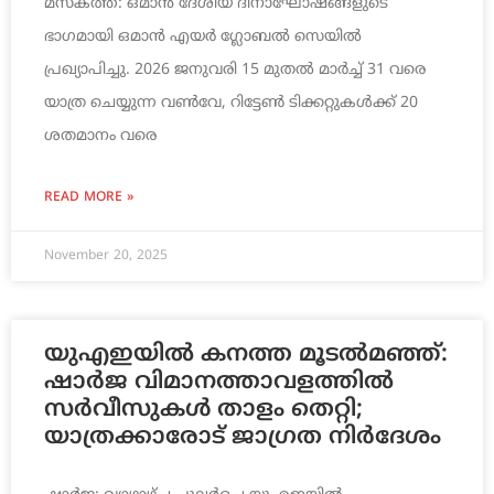
മസ്‌കത്ത്: ഒമാൻ ദേശീയ ദിനാഘോഷങ്ങളുടെ
ഭാഗമായി ഒമാൻ എയർ ഗ്ലോബൽ സെയിൽ
പ്രഖ്യാപിച്ചു. 2026 ജനുവരി 15 മുതൽ മാർച്ച് 31 വരെ
യാത്ര ചെയ്യുന്ന വൺവേ, റിട്ടേൺ ടിക്കറ്റുകൾക്ക് 20
ശതമാനം വരെ
READ MORE »
November 20, 2025
യുഎഇയിൽ കനത്ത മൂടൽമഞ്ഞ്:
ഷാർജ വിമാനത്താവളത്തിൽ
സർവീസുകൾ താളം തെറ്റി;
യാത്രക്കാരോട് ജാഗ്രത നിർദേശം