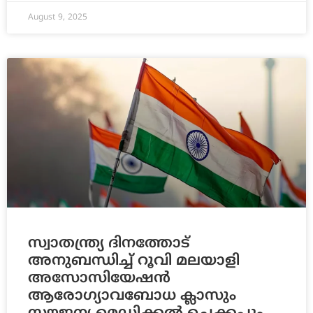
August 9, 2025
സ്വാതന്ത്ര്യ ദിനത്തോട്
അനുബന്ധിച്ച് റൂവി മലയാളി
അസോസിയേഷൻ
ആരോഗ്യാവബോധ ക്ലാസും