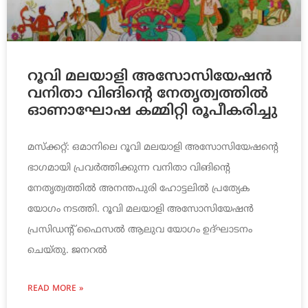
റൂവി മലയാളി അസോസിയേഷൻ
വനിതാ വിങിന്റെ നേതൃത്വത്തിൽ
ഓണാഘോഷ കമ്മിറ്റി രൂപീകരിച്ചു
മസ്‌ക്കറ്റ്: ഒമാനിലെ റൂവി മലയാളി അസോസിയേഷന്റെ
ഭാഗമായി പ്രവർത്തിക്കുന്ന വനിതാ വിങിന്റെ
നേതൃത്വത്തിൽ അനന്തപുരി ഹോട്ടലിൽ പ്രത്യേക
യോഗം നടത്തി. റൂവി മലയാളി അസോസിയേഷൻ
പ്രസിഡന്റ് ഫൈസൽ ആലുവ യോഗം ഉദ്ഘാടനം
ചെയ്തു. ജനറൽ
READ MORE »