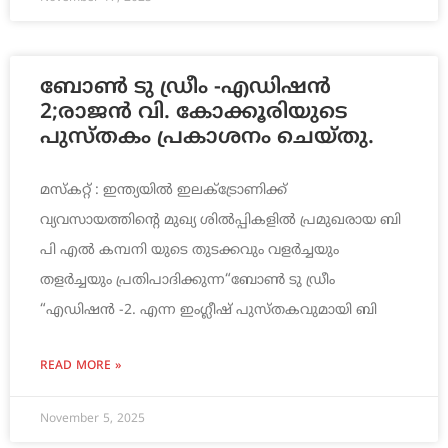
ബോൺ ടു ഡ്രീം -എഡിഷൻ
2;രാജൻ വി. കോക്കൂരിയുടെ
പുസ്തകം പ്രകാശനം ചെയ്തു.
മസ്കറ്റ് : ഇന്ത്യയിൽ ഇലക്ട്രോണിക്ക്
വ്യവസായത്തിന്റെ മുഖ്യ ശിൽപ്പികളിൽ പ്രമുഖരായ ബി
പി എൽ കമ്പനി യുടെ തുടക്കവും വളർച്ചയും
തളർച്ചയും പ്രതിപാദിക്കുന്ന“ബോൺ ടു ഡ്രീം
“എഡിഷൻ -2. എന്ന ഇംഗ്ലീഷ് പുസ്തകവുമായി ബി
READ MORE »
November 5, 2025