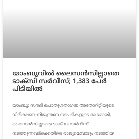
യാംബുവിൽ ലൈസൻസില്ലാതെ
ടാക്സി സർവീസ്; 1,383 പേർ
പിടിയിൽ
യാംബു: സൗദി പൊതുഗതാഗത അതോറിറ്റിയുടെ
നിരീക്ഷണ–നിയന്ത്രണ നടപടികളുടെ ഭാഗമായി,
ലൈസൻസില്ലാതെ ടാക്സി സർവിസ്
നടത്തുന്നവർക്കെതിരെ രാജ്യമെമ്പാടും നടത്തിയ