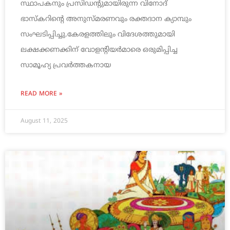
സ്ഥാപകനും പ്രസിഡന്റുമായിരുന്ന വിനോദ്
ഭാസ്കറിന്റെ അനുസ്മരണവും രക്തദാന ക്യാമ്പും
സംഘടിപ്പിച്ചു.കേരളത്തിലും വിദേശത്തുമായി
ലക്ഷക്കണക്കിന് വോളന്റിയർമാരെ ഒരുമിപ്പിച്ച
സാമൂഹ്യ പ്രവർത്തകനായ
READ MORE »
August 11, 2025