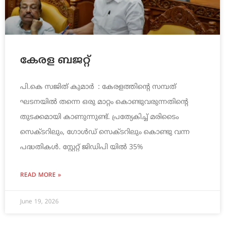
കേരള ബജറ്റ്
പി.കെ സജിത് കുമാര്‍ : കേരളത്തിന്റെ സമ്പത്
ഘടനയിൽ തന്നെ ഒരു മാറ്റം കൊണ്ടുവരുന്നതിന്റെ
തുടക്കമായി കാണുന്നുണ്ട്. പ്രത്യേകിച്ച് മരിടൈം
സെക്ടറിലും, ഗോൾഡ് സെക്ടറിലും കൊണ്ടു വന്ന
പദ്ധതികൾ. സ്റ്റേറ്റ് ജിഡിപി യിൽ 35%
READ MORE »
June 19, 2026