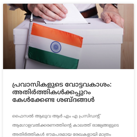
പ്രവാസികളുടെ വോട്ടവകാശം:
അതിർത്തികൾക്കപ്പുറം
കേൾക്കേണ്ട ശബ്ദങ്ങൾ
ഫൈസൽ ആലുവ ആർ എം എ പ്രസിഡന്റ്
ആഗോളവൽക്കരണത്തിന്റെ കാലത്ത് രാജ്യങ്ങളുടെ
അതിർത്തികൾ ഭൗമപരമായ രേഖകളായി മാത്രം