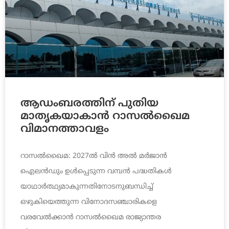
ആഡംബരത്തിന് പുതിയ
മാതൃകയാകാൻ റാസൽഖൈമ
വിമാനത്താവളം
റാസൽഖൈമ: 2027ൽ വിൻ അൽ മർജാൻ
ഐലൻഡും ഉൾപ്പെടുന്ന വമ്പൻ പദ്ധതികൾ
യാഥാർത്ഥ്യമാകുന്നതിനോടനുബന്ധിച്ച്
ഒഴുകിയെത്തുന്ന വിനോദസഞ്ചാരികളെ
വരവേൽക്കാൻ റാസൽഖൈമ രാജ്യാന്തര