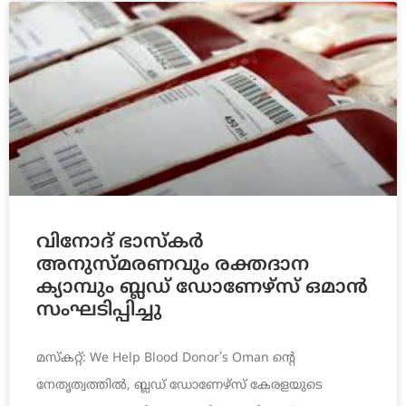
വിനോദ് ഭാസ്കർ
അനുസ്മരണവും രക്തദാന
ക്യാമ്പും ബ്ലഡ് ഡോണേഴ്സ് ഒമാൻ
സംഘടിപ്പിച്ചു
മസ്‌കറ്റ്: We Help Blood Donor’s Oman ന്റെ
നേതൃത്വത്തിൽ, ബ്ലഡ് ഡോണേഴ്സ് കേരളയുടെ