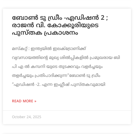
ബോൺ ടു ഡ്രീം -എഡിഷൻ 2 ;
രാജൻ വി. കോക്കൂരിയുടെ
പുസ്തക പ്രകാശനം
മസ്കറ്റ് : ഇന്ത്യയിൽ ഇലക്ട്രോണിക്ക്
വ്യവസായത്തിന്റെ മുഖ്യ ശിൽപ്പികളിൽ പ്രമുഖരായ ബി
പി എ ൽ കമ്പനി യുടെ തുടക്കവും വളർച്ചയും
തളർച്ചയും പ്രതിപാദിക്കുന്ന“ബോൺ ടു ഡ്രീം
“എഡിഷൻ -2. എന്ന ഇംഗ്ലീഷ് പുസ്തകവുമായി
READ MORE »
October 24, 2025