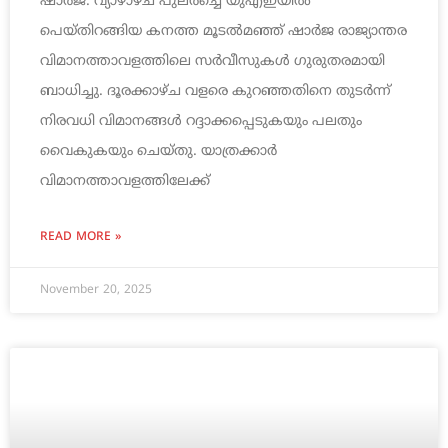
ഷാർജ: വ്യാഴാഴ്ച പുലർച്ചെ യുഎഇയിൽ
പെയ്തിറങ്ങിയ കനത്ത മൂടൽമഞ്ഞ് ഷാർജ രാജ്യാന്തര
വിമാനത്താവളത്തിലെ സർവീസുകൾ ഗുരുതരമായി
ബാധിച്ചു. ദൂരക്കാഴ്ച വളരെ കുറഞ്ഞതിനെ തുടർന്ന്
നിരവധി വിമാനങ്ങൾ റദ്ദാക്കപ്പെടുകയും പലതും
വൈകുകയും ചെയ്തു. യാത്രക്കാർ
വിമാനത്താവളത്തിലേക്ക്
READ MORE »
November 20, 2025