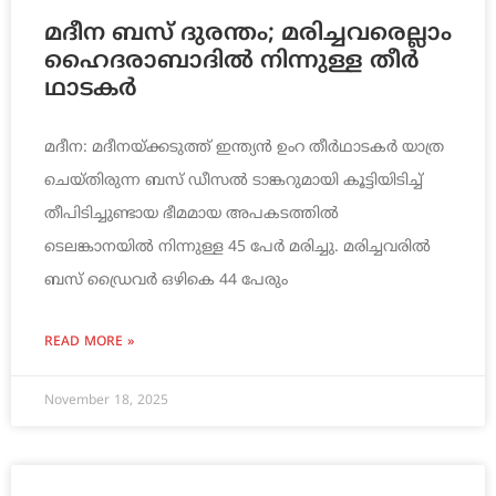
മ​ദീ​ന ബ​സ് ദു​ര​ന്തം; മ​രി​ച്ച​വ​രെ​ല്ലാം
ഹൈ​ദ​രാ​ബാ​ദി​ൽ​ നി​ന്നു​ള്ള തീ​ർ​
ഥാ​ട​ക​ർ
മദീന: മദീനയ്ക്കടുത്ത് ഇന്ത്യൻ ഉംറ തീർഥാടകർ യാത്ര
ചെയ്തിരുന്ന ബസ് ഡീസൽ ടാങ്കറുമായി കൂട്ടിയിടിച്ച്
തീപിടിച്ചുണ്ടായ ഭീമമായ അപകടത്തിൽ
ടെലങ്കാനയിൽ നിന്നുള്ള 45 പേർ മരിച്ചു. മരിച്ചവരിൽ
ബസ് ഡ്രൈവർ ഒഴികെ 44 പേരും
READ MORE »
November 18, 2025