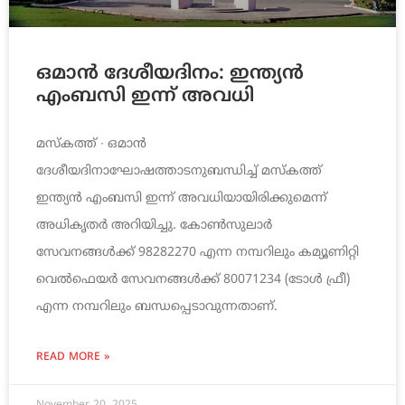
ഒമാൻ ദേശീയദിനം: ഇന്ത്യൻ
എംബസി ഇന്ന് അവധി
മസ്‌കത്ത് ∙ ഒമാൻ
ദേശീയദിനാഘോഷത്താടനുബന്ധിച്ച് മസ്‌കത്ത്
ഇന്ത്യൻ എംബസി ഇന്ന് അവധിയായിരിക്കുമെന്ന്
അധികൃതർ അറിയിച്ചു. കോൺസുലാർ
സേവനങ്ങൾക്ക് 98282270 എന്ന നമ്പറിലും കമ്യൂണിറ്റി
വെൽഫെയർ സേവനങ്ങൾക്ക് 80071234 (ടോൾ ഫ്രീ)
എന്ന നമ്പറിലും ബന്ധപ്പെടാവുന്നതാണ്.
READ MORE »