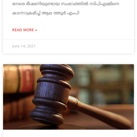
നേരെ ഭീഷണിയുണ്ടായ സംഭവത്തില്‍ സിപിഎമ്മിനെ
കടന്നാക്രമിച്ച് ആല ത്തൂര്‍ എംപി
READ MORE »
June 14, 2021