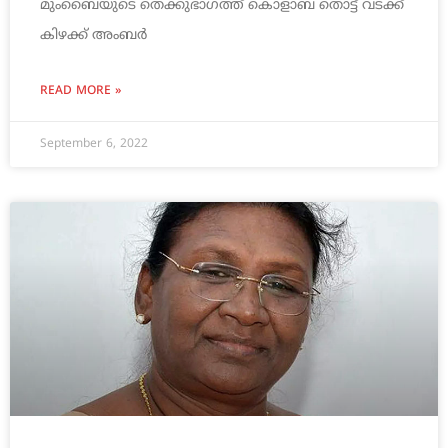
മുംബൈയുടെ തെക്കുഭാഗത്ത് കൊളാബ തൊട്ട് വടക്ക്
കിഴക്ക് അംബര്‍
READ MORE »
September 6, 2022