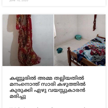
June 10, 2020
കണ്ണൂരില്‍ അമ്മ തല്ലിയതില്‍
മനംനൊന്ത് സാരി കഴുത്തില്‍
കുരുക്കി ഏഴു വയസ്സുകാരന്‍
മരിച്ചു