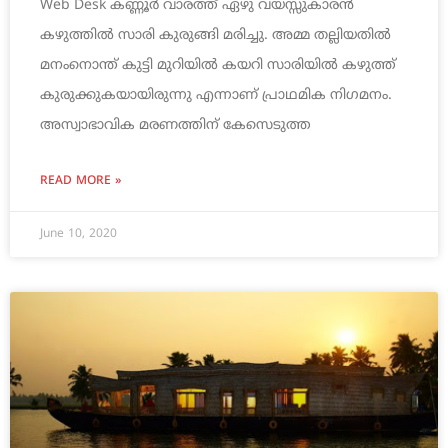
Web Desk കണ്ണൂര്‍ വാരത്ത് ഏഴു വയസ്സുകാരന്‍
കഴുത്തില്‍ സാരി കുരുങ്ങി മരിച്ചു. അമ്മ തല്ലിയതില്‍
മനംനൊന്ത് കുട്ടി മുറിയില്‍ കയറി സാരിയില്‍ കഴുത്ത്
കുരുക്കുകയായിരുന്നു എന്നാണ് പ്രാഥമിക നി​ഗമനം.
അസ്വാഭാവിക മരണത്തിന് കേസെടുത്ത
READ MORE »
June 10, 2020