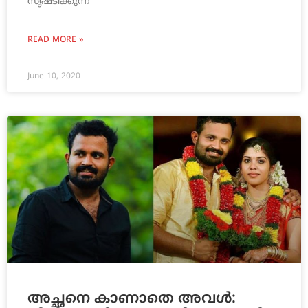
സൃഷ്ടിക്കുന്ന
READ MORE »
June 10, 2020
അച്ഛനെ കാണാതെ അവള്‍: