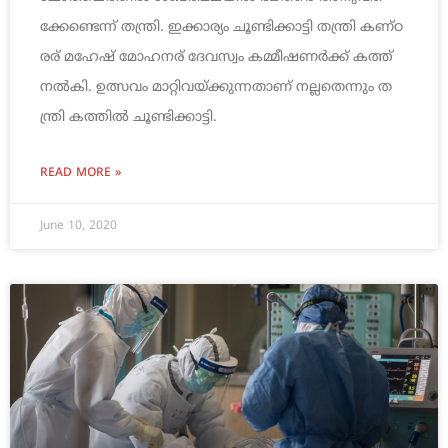
ക്കേ​ണ്ടെ​ന്ന് ത​ന്ത്രി. ഇ​ക്കാ​ര്യം ചൂ​ണ്ടി​ക്കാ​ട്ടി ത​ന്ത്രി ക​ണ്ഠ​
ര​ര് മ​ഹേ​ഷ് മോ​ഹ​ന​ര് ദേ​വ​സ്വം ക​മ്മീ​ഷ​ണ​ര്‍​ക്ക് ക​ത്ത്
ന​ല്‍​കി. ഉ​ത്സ​വം മാ​റ്റി​വ​യ്ക്കു​ന്ന​താ​ണ് ന​ല്ല​തെ​ന്നും ത​
ന്ത്രി ക​ത്തി​ല്‍ ചൂ​ണ്ടി​ക്കാ​ട്ടി.
READ MORE »
June 10, 2020