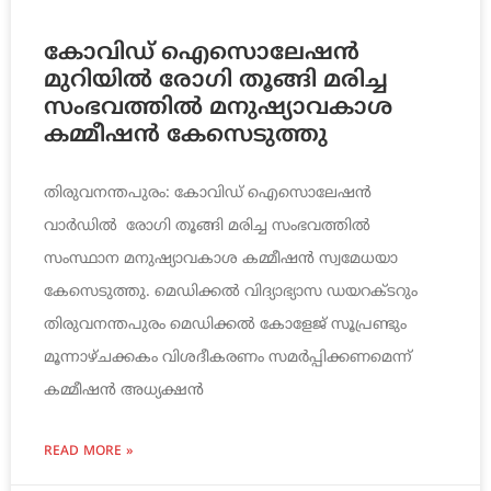
കോവിഡ് ഐസൊലേഷൻ
മുറിയിൽ രോഗി തൂങ്ങി മരിച്ച
സംഭവത്തിൽ മനുഷ്യാവകാശ
കമ്മീഷൻ കേസെടുത്തു
തിരുവനന്തപുരം: കോവിഡ് ഐസൊലേഷൻ
വാർഡിൽ രോഗി തൂങ്ങി മരിച്ച സംഭവത്തിൽ
സംസ്ഥാന മനുഷ്യാവകാശ കമ്മീഷൻ സ്വമേധയാ
കേസെടുത്തു. മെഡിക്കൽ വിദ്യാഭ്യാസ ഡയറക്ടറും
തിരുവനന്തപുരം മെഡിക്കൽ കോളേജ് സൂപ്രണ്ടും
മൂന്നാഴ്ചക്കകം വിശദീകരണം സമർപ്പിക്കണമെന്ന്
കമ്മീഷൻ അധ്യക്ഷൻ
READ MORE »