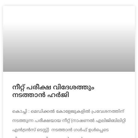
നീറ്റ് പരീക്ഷ വിദേശത്തും
നടത്താൻ ഹർജി
കൊച്ചി : മെഡിക്കൽ കോളേജുകളിൽ പ്രവേശനത്തിന്
നടത്തുന്ന പരീക്ഷയായ നീറ്റ് (നാഷണൽ എലിജിബിലിറ്റി
എൻട്രൻസ് ടെസ്റ്റ്) നടത്താൻ ഗൾഫ് ഉൾപ്പെടെ