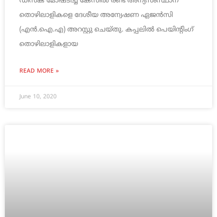
ഡിസ്‌ക് മോഷ്ടിച്ച കേസിൽ രണ്ട് അന്യസംസ്ഥാന
തൊഴിലാളികളെ ദേശീയ അന്വേഷണ ഏജൻസി
(എൻ.ഐ.എ) അറസ്റ്റു ചെയ്തു. കപ്പലിൽ പെയിന്റിംഗ്
തൊഴിലാളികളായ
READ MORE »
June 10, 2020