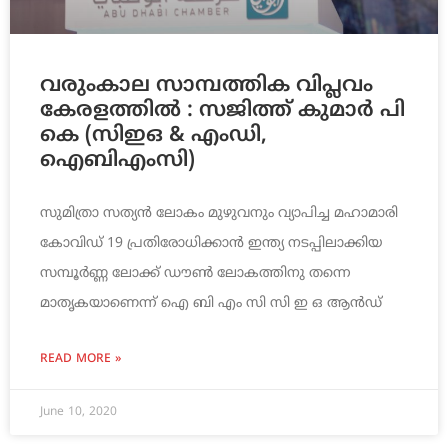
വരുംകാല സാമ്പത്തിക വിപ്ലവം
കേരളത്തിൽ : സജിത്ത് കുമാർ പി
കെ (സിഇഒ & എംഡി,
ഐബിഎംസി)
സുമിത്രാ സത്യൻ ലോകം മുഴുവനും വ്യാപിച്ച മഹാമാരി
കോവിഡ് 19 പ്രതിരോധിക്കാൻ ഇന്ത്യ നടപ്പിലാക്കിയ
സമ്പൂർണ്ണ ലോക്ക്‌ ഡൗൺ ലോകത്തിനു തന്നെ
മാതൃകയാണെന്ന് ഐ ബി എം സി സി ഇ ഒ ആൻഡ്
READ MORE »
June 10, 2020