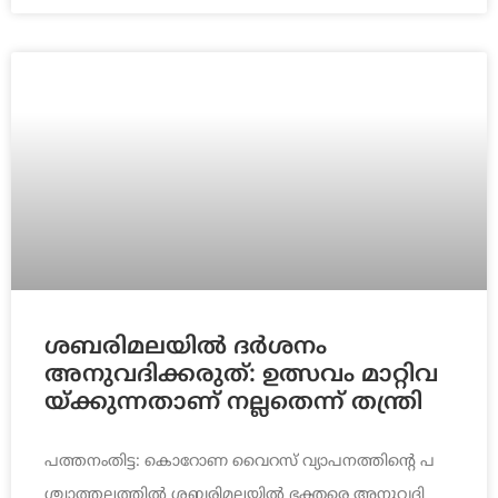
ശബരിമലയിൽ ദർശനം
അനുവദിക്കരുത്: ഉ​ത്സ​വം മാ​റ്റി​വ​
യ്ക്കു​ന്ന​താ​ണ് ന​ല്ല​തെന്ന് ത​ന്ത്രി
പ​ത്ത​നം​തി​ട്ട: കൊ​റോ​ണ വൈ​റ​സ് വ്യാ​പ​ന​ത്തി​ന്‍റെ പ​
ശ്ചാ​ത്ത​ല​ത്തി​ല്‍ ശ​ബ​രി​മ​ല​യി​ല്‍ ഭ​ക്ത​രെ അ​നു​വ​ദി​