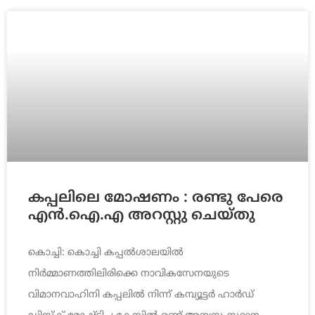
കപ്പലിലെ മോഷണം : രണ്ടു പേരെ
എൻ.ഐ.എ അറസ്റ്റു ചെയ്തു
കൊച്ചി: കൊച്ചി കപ്പൽശാലയിൽ
നിർമ്മാണത്തിലിരിക്കെ നാവികസേനയുടെ
വിമാനവാഹിനി കപ്പലിൽ നിന്ന് കമ്പ്യൂട്ടർ ഹാർഡ്