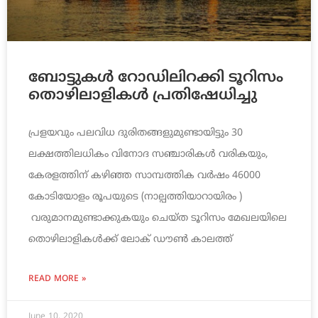
ബോട്ടുകൾ റോഡിലിറക്കി ടൂറിസം
തൊഴിലാളികൾ പ്രതിഷേധിച്ചു
പ്രളയവും പലവിധ ദുരിതങ്ങളുമുണ്ടായിട്ടും 30
ലക്ഷത്തിലധികം വിനോദ സഞ്ചാരികൾ വരികയും,
കേരളത്തിന് കഴിഞ്ഞ സാമ്പത്തിക വർഷം 46000
കോടിയോളം രൂപയുടെ (നാല്പത്തിയാറായിരം )
വരുമാനമുണ്ടാക്കുകയും ചെയ്ത ടൂറിസം മേഖലയിലെ
തൊഴിലാളികൾക്ക് ലോക് ഡൗൺ കാലത്ത്
READ MORE »
June 10, 2020