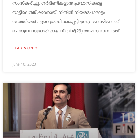
സംസ്‌കരിച്ചു. ഗര്‍ഭിണികളായ പ്രവാസികളെ
നാട്ടിലെത്തിക്കാനായി നിതിന്‍ നിയമപോരാട്ടം
നടത്തിയത് ഏറെ ശ്രദ്ധിക്കപ്പെട്ടിരുന്നു. കോഴിക്കോട്
പേരാമ്പ്ര സ്വദേശിയായ നിതിന്‍(29) താമസ സ്ഥലത്ത്
READ MORE »
June 10, 2020