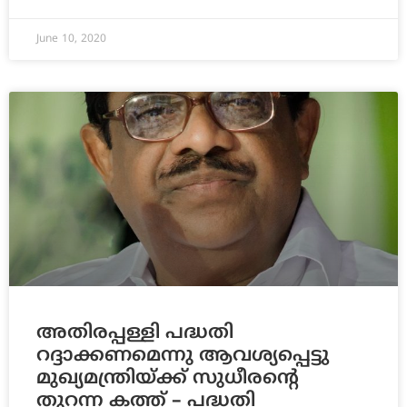
June 10, 2020
അതിരപ്പള്ളി പദ്ധതി
റദ്ദാക്കണമെന്നു ആവശ്യപ്പെട്ടു
മുഖ്യമന്ത്രിയ്ക്ക് സുധീരന്‍റെ
തുറന്ന കത്ത് – പദ്ധതി