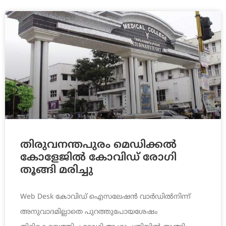
തിരുവനന്തപുരം മെ‍ഡിക്കല്‍
കോളേജില്‍ കോവിഡ് രോഗി
തൂങ്ങി മരിച്ചു
Web Desk കോവിഡ് ഐസലേഷൻ വാർഡിൽനിന്ന്
അനുവാദമില്ലാതെ പുറത്തുപോയശേഷം