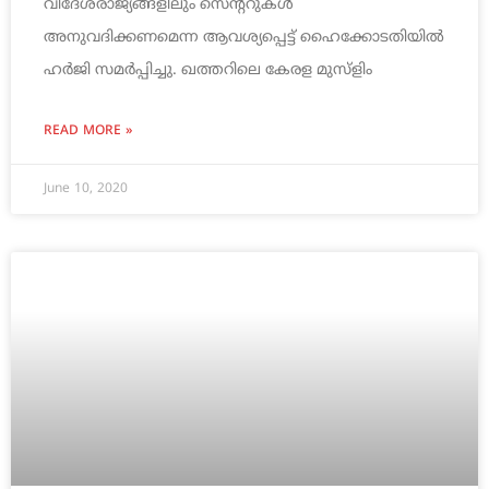
വിദേശരാജ്യങ്ങളിലും സെന്ററുകൾ
അനുവദിക്കണമെന്ന ആവശ്യപ്പെട്ട് ഹൈക്കോടതിയിൽ
ഹർജി സമർപ്പിച്ചു. ഖത്തറിലെ കേരള മുസ്‌ളിം
READ MORE »
June 10, 2020