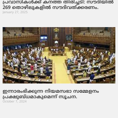
പ്രവാസികൾക്ക് കനത്ത തിരിച്ചടി: സൗദിയിൽ
269 തൊഴിലുകളിൽ സൗദിവത്ക്കരണം.
January 27, 2025
ഇന്നാരംഭിക്കുന്ന നിയമസഭാ സമ്മേളനം
പ്രക്ഷുബ്ധമാകുമെന്ന് സൂചന.
October 7, 2024