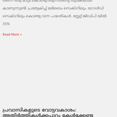
തന്നെ ഒരു മാറ്റം കൊണ്ടുവരുന്നതിന്റെ തുടക്കമായി
കാണുന്നുണ്ട്. പ്രത്യേകിച്ച് മരിടൈം സെക്ടറിലും, ഗോൾഡ്
സെക്ടറിലും കൊണ്ടു വന്ന പദ്ധതികൾ. സ്റ്റേറ്റ് ജിഡിപി യിൽ
35%
Read More »
പ്രവാസികളുടെ വോട്ടവകാശം:
അതിർത്തികൾക്കപ്പുറം കേൾക്കേണ്ട