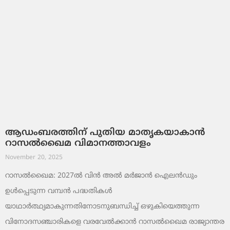
ആഡംബരത്തിന് പുതിയ മാതൃകയാകാൻ
റാസൽഖൈമ വിമാനത്താവളം
November 20, 2025
റാസൽഖൈമ: 2027ൽ വിൻ അൽ മർജാൻ ഐലൻഡും
ഉൾപ്പെടുന്ന വമ്പൻ പദ്ധതികൾ
യാഥാർത്ഥ്യമാകുന്നതിനോടനുബന്ധിച്ച് ഒഴുകിയെത്തുന്ന
വിനോദസഞ്ചാരികളെ വരവേൽക്കാൻ റാസൽഖൈമ രാജ്യാന്തര