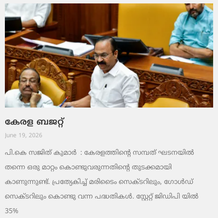
കേരള ബജറ്റ്
June 19, 2026
പി.കെ സജിത് കുമാര്‍ : കേരളത്തിന്റെ സമ്പത് ഘടനയിൽ
തന്നെ ഒരു മാറ്റം കൊണ്ടുവരുന്നതിന്റെ തുടക്കമായി
കാണുന്നുണ്ട്. പ്രത്യേകിച്ച് മരിടൈം സെക്ടറിലും, ഗോൾഡ്
സെക്ടറിലും കൊണ്ടു വന്ന പദ്ധതികൾ. സ്റ്റേറ്റ് ജിഡിപി യിൽ
35%