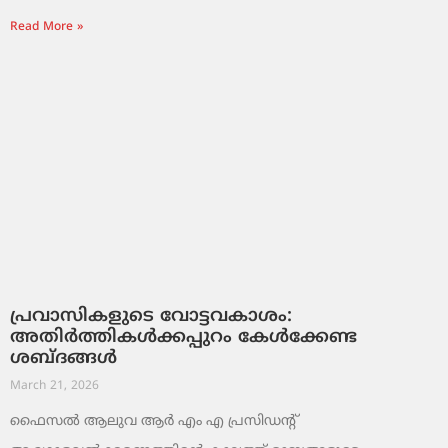
Read More »
പ്രവാസികളുടെ വോട്ടവകാശം:
അതിർത്തികൾക്കപ്പുറം കേൾക്കേണ്ട
ശബ്ദങ്ങൾ
March 21, 2026
ഫൈസൽ ആലുവ ആർ എം എ പ്രസിഡന്റ്