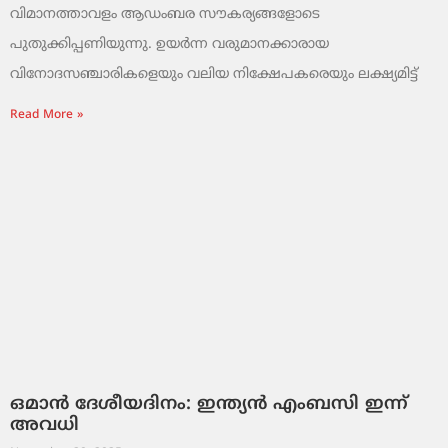
വിമാനത്താവളം ആഡംബര സൗകര്യങ്ങളോടെ
പുതുക്കിപ്പണിയുന്നു. ഉയർന്ന വരുമാനക്കാരായ
വിനോദസഞ്ചാരികളെയും വലിയ നിക്ഷേപകരെയും ലക്ഷ്യമിട്ട്
Read More »
ഒമാൻ ദേശീയദിനം: ഇന്ത്യൻ എംബസി ഇന്ന്
അവധി