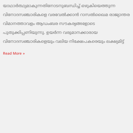
യാഥാർത്ഥ്യമാകുന്നതിനോടനുബന്ധിച്ച് ഒഴുകിയെത്തുന്ന
വിനോദസഞ്ചാരികളെ വരവേൽക്കാൻ റാസൽഖൈമ രാജ്യാന്തര
വിമാനത്താവളം ആഡംബര സൗകര്യങ്ങളോടെ
പുതുക്കിപ്പണിയുന്നു. ഉയർന്ന വരുമാനക്കാരായ
വിനോദസഞ്ചാരികളെയും വലിയ നിക്ഷേപകരെയും ലക്ഷ്യമിട്ട്
Read More »