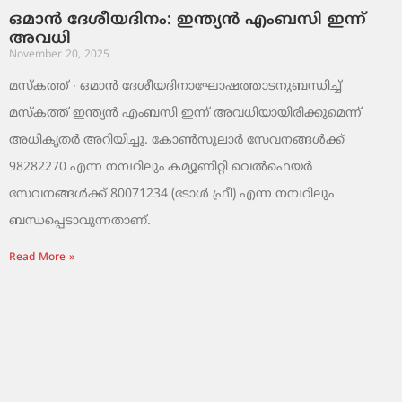
ഒമാൻ ദേശീയദിനം: ഇന്ത്യൻ എംബസി ഇന്ന്
അവധി
November 20, 2025
മസ്‌കത്ത് ∙ ഒമാൻ ദേശീയദിനാഘോഷത്താടനുബന്ധിച്ച്
മസ്‌കത്ത് ഇന്ത്യൻ എംബസി ഇന്ന് അവധിയായിരിക്കുമെന്ന്
അധികൃതർ അറിയിച്ചു. കോൺസുലാർ സേവനങ്ങൾക്ക്
98282270 എന്ന നമ്പറിലും കമ്യൂണിറ്റി വെൽഫെയർ
സേവനങ്ങൾക്ക് 80071234 (ടോൾ ഫ്രീ) എന്ന നമ്പറിലും
ബന്ധപ്പെടാവുന്നതാണ്.
Read More »