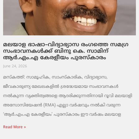
മലയാള ഭാഷാ–വിദ്യാഭ്യാസ രംഗത്തെ സമഗ്ര
സംഭാവനകൾക്ക് ബിനു കെ. സാമിന്
ആർ.എം.എ കേരളീയം പുരസ്‌കാരം
June 24, 2026
മസ്കത്ത്: സാമൂഹിക, സാംസ്‌കാരിക, വിദ്യാഭ്യാസ,
ജീവകാരുണ്യ മേഖലകളിൽ ശ്രദ്ധേയമായ സംഭാവനകൾ
നൽകുന്ന വ്യക്തിത്വങ്ങളെ ആദരിക്കുന്നതിനായി റൂവി മലയാളി
അസോസിയേഷൻ (RMA) എല്ലാ വർഷവും നൽകി വരുന്ന
‘ആർ.എം.എ കേരളീയം’ പുരസ്‌കാരം ഈ വർഷം മലയാള
Read More »