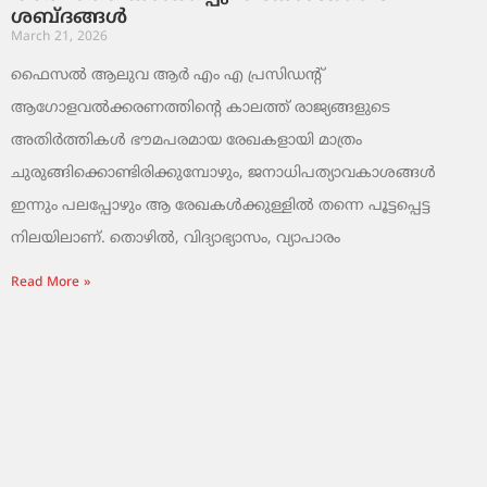
ശബ്ദങ്ങൾ
March 21, 2026
ഫൈസൽ ആലുവ ആർ എം എ പ്രസിഡന്റ്
ആഗോളവൽക്കരണത്തിന്റെ കാലത്ത് രാജ്യങ്ങളുടെ
അതിർത്തികൾ ഭൗമപരമായ രേഖകളായി മാത്രം
ചുരുങ്ങിക്കൊണ്ടിരിക്കുമ്പോഴും, ജനാധിപത്യാവകാശങ്ങൾ
ഇന്നും പലപ്പോഴും ആ രേഖകൾക്കുള്ളിൽ തന്നെ പൂട്ടപ്പെട്ട
നിലയിലാണ്. തൊഴിൽ, വിദ്യാഭ്യാസം, വ്യാപാരം
Read More »