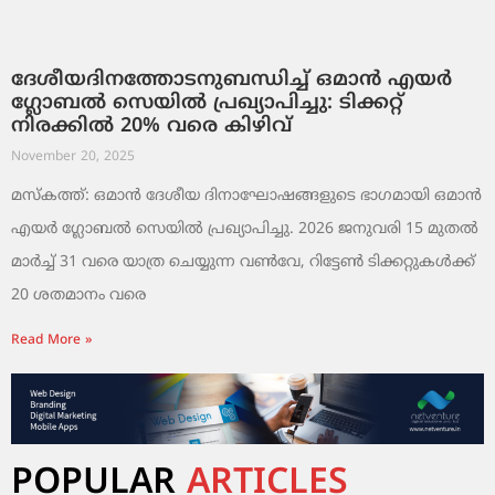
ദേശീയദിനത്തോടനുബന്ധിച്ച് ഒമാൻ എയർ
ഗ്ലോബൽ സെയിൽ പ്രഖ്യാപിച്ചു: ടിക്കറ്റ്
നിരക്കിൽ 20% വരെ കിഴിവ്
November 20, 2025
മസ്‌കത്ത്: ഒമാൻ ദേശീയ ദിനാഘോഷങ്ങളുടെ ഭാഗമായി ഒമാൻ
എയർ ഗ്ലോബൽ സെയിൽ പ്രഖ്യാപിച്ചു. 2026 ജനുവരി 15 മുതൽ
മാർച്ച് 31 വരെ യാത്ര ചെയ്യുന്ന വൺവേ, റിട്ടേൺ ടിക്കറ്റുകൾക്ക്
20 ശതമാനം വരെ
Read More »
POPULAR
ARTICLES