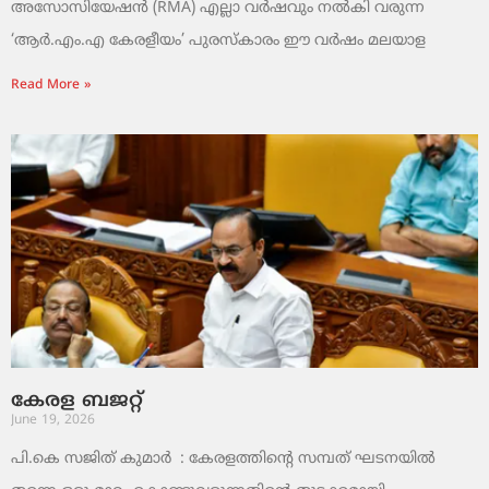
അസോസിയേഷൻ (RMA) എല്ലാ വർഷവും നൽകി വരുന്ന
‘ആർ.എം.എ കേരളീയം’ പുരസ്‌കാരം ഈ വർഷം മലയാള
Read More »
കേരള ബജറ്റ്
June 19, 2026
പി.കെ സജിത് കുമാര്‍ : കേരളത്തിന്റെ സമ്പത് ഘടനയിൽ