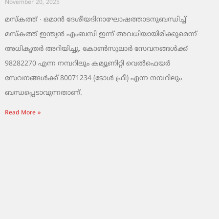
November 20, 2025
മസ്‌കത്ത് ∙ ഒമാൻ ദേശീയദിനാഘോഷത്താടനുബന്ധിച്ച്
മസ്‌കത്ത് ഇന്ത്യൻ എംബസി ഇന്ന് അവധിയായിരിക്കുമെന്ന്
അധികൃതർ അറിയിച്ചു. കോൺസുലാർ സേവനങ്ങൾക്ക്
98282270 എന്ന നമ്പറിലും കമ്യൂണിറ്റി വെൽഫെയർ
സേവനങ്ങൾക്ക് 80071234 (ടോൾ ഫ്രീ) എന്ന നമ്പറിലും
ബന്ധപ്പെടാവുന്നതാണ്.
Read More »