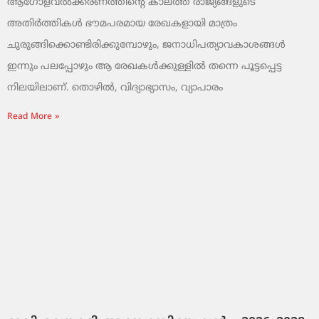
ആഗോളവൽക്കരണത്തിന്റെ കാലത്ത് രാജ്യങ്ങളുടെ
അതിർത്തികൾ ഭൗമപരമായ രേഖകളായി മാത്രം
ചുരുങ്ങിക്കൊണ്ടിരിക്കുമ്പോഴും, ജനാധിപത്യാവകാശങ്ങൾ
ഇന്നും പലപ്പോഴും ആ രേഖകൾക്കുള്ളിൽ തന്നെ പൂട്ടപ്പെട്ട
നിലയിലാണ്. തൊഴിൽ, വിദ്യാഭ്യാസം, വ്യാപാരം
Read More »