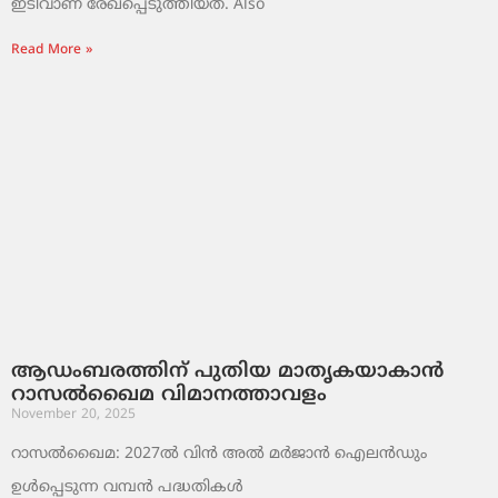
ഇടിവാണ് രേഖപ്പെടുത്തിയത്. Also
Read More »
ആഡംബരത്തിന് പുതിയ മാതൃകയാകാൻ
റാസൽഖൈമ വിമാനത്താവളം
November 20, 2025
റാസൽഖൈമ: 2027ൽ വിൻ അൽ മർജാൻ ഐലൻഡും
ഉൾപ്പെടുന്ന വമ്പൻ പദ്ധതികൾ