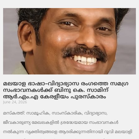
മലയാള ഭാഷാ–വിദ്യാഭ്യാസ രംഗത്തെ സമഗ്ര
സംഭാവനകൾക്ക് ബിനു കെ. സാമിന്
ആർ.എം.എ കേരളീയം പുരസ്‌കാരം
June 24, 2026
മസ്കത്ത്: സാമൂഹിക, സാംസ്‌കാരിക, വിദ്യാഭ്യാസ,
ജീവകാരുണ്യ മേഖലകളിൽ ശ്രദ്ധേയമായ സംഭാവനകൾ
നൽകുന്ന വ്യക്തിത്വങ്ങളെ ആദരിക്കുന്നതിനായി റൂവി മലയാളി