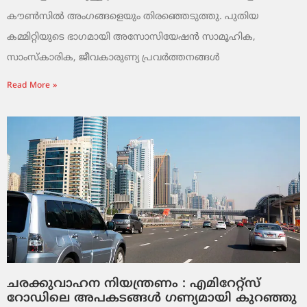
കൗൺസിൽ അംഗങ്ങളെയും തിരഞ്ഞെടുത്തു. പുതിയ
കമ്മിറ്റിയുടെ ഭാഗമായി അസോസിയേഷൻ സാമൂഹിക,
സാംസ്‌കാരിക, ജീവകാരുണ്യ പ്രവർത്തനങ്ങൾ
Read More »
ചരക്കുവാഹന നിയന്ത്രണം : എമിറേറ്റ്സ്
റോഡിലെ അപകടങ്ങൾ ഗണ്യമായി കുറഞ്ഞു