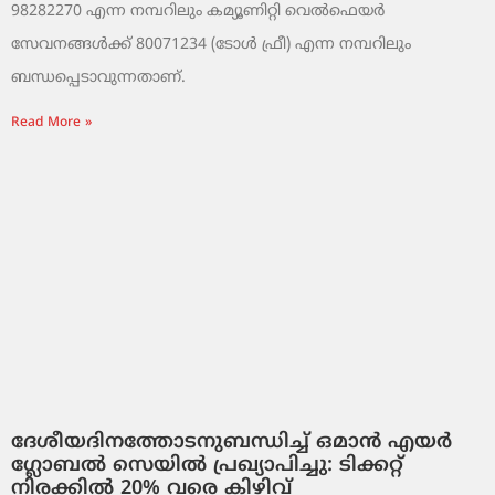
98282270 എന്ന നമ്പറിലും കമ്യൂണിറ്റി വെൽഫെയർ
സേവനങ്ങൾക്ക് 80071234 (ടോൾ ഫ്രീ) എന്ന നമ്പറിലും
ബന്ധപ്പെടാവുന്നതാണ്.
Read More »
ദേശീയദിനത്തോടനുബന്ധിച്ച് ഒമാൻ എയർ
ഗ്ലോബൽ സെയിൽ പ്രഖ്യാപിച്ചു: ടിക്കറ്റ്
നിരക്കിൽ 20% വരെ കിഴിവ്