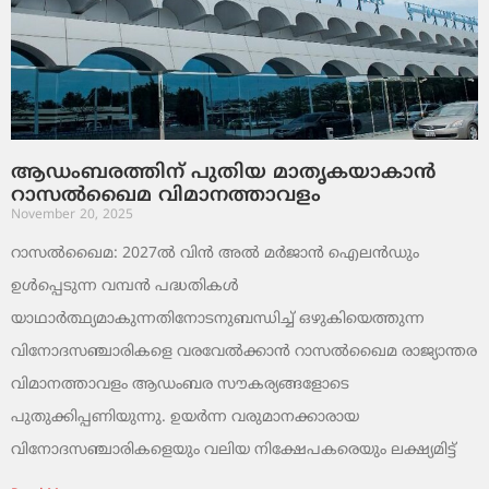
ആഡംബരത്തിന് പുതിയ മാതൃകയാകാൻ
റാസൽഖൈമ വിമാനത്താവളം
November 20, 2025
റാസൽഖൈമ: 2027ൽ വിൻ അൽ മർജാൻ ഐലൻഡും
ഉൾപ്പെടുന്ന വമ്പൻ പദ്ധതികൾ
യാഥാർത്ഥ്യമാകുന്നതിനോടനുബന്ധിച്ച് ഒഴുകിയെത്തുന്ന
വിനോദസഞ്ചാരികളെ വരവേൽക്കാൻ റാസൽഖൈമ രാജ്യാന്തര
വിമാനത്താവളം ആഡംബര സൗകര്യങ്ങളോടെ
പുതുക്കിപ്പണിയുന്നു. ഉയർന്ന വരുമാനക്കാരായ
വിനോദസഞ്ചാരികളെയും വലിയ നിക്ഷേപകരെയും ലക്ഷ്യമിട്ട്