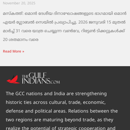
November 20, 2025
മസ്‌കത്ത്: ഒമാൻ ദേശീയ ദിനാഘോഷങ്ങളുടെ ഭാഗമായി ഒമാൻ
എയർ ഗ്ലോബൽ സെയിൽ പ്രഖ്യാപിച്ചു. 2026 ജനുവരി 15 മുതൽ
മാർച്ച് 31 വരെ യാത്ര ചെയ്യുന്ന വൺവേ, റിട്ടേൺ ടിക്കറ്റുകൾക്ക്
20 ശതമാനം വരെ
Read More »
The GCC nations and India are strengthening
historic ties across cultural, trade, economic,
defense and political areas. Relations between the
two regions are maturing beyond trade, as they
realize the potential of strategic cooperation and