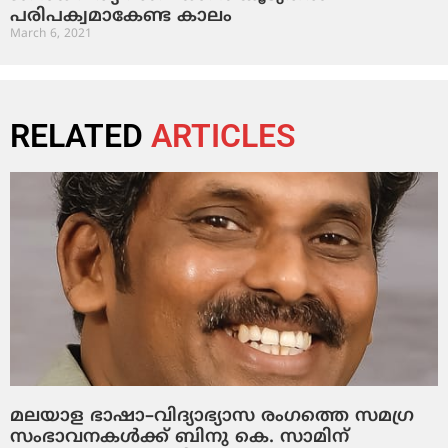
പരിപക്വമാകേണ്ട കാലം
March 6, 2021
RELATED
ARTICLES
മലയാള ഭാഷാ–വിദ്യാഭ്യാസ രംഗത്തെ സമഗ്ര
സംഭാവനകൾക്ക് ബിനു കെ. സാമിന്