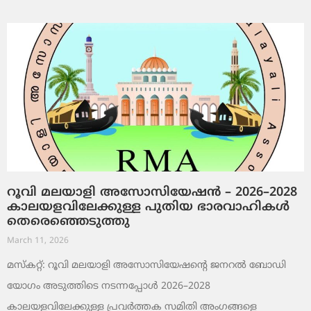
റൂവി മലയാളി അസോസിയേഷൻ – 2026–2028
കാലയളവിലേക്കുള്ള പുതിയ ഭാരവാഹികൾ
തെരെഞ്ഞെടുത്തു
March 11, 2026
മസ്കറ്റ്: റൂവി മലയാളി അസോസിയേഷന്റെ ജനറൽ ബോഡി
യോഗം അടുത്തിടെ നടന്നപ്പോൾ 2026–2028
കാലയളവിലേക്കുള്ള പ്രവർത്തക സമിതി അംഗങ്ങളെ