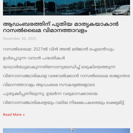
ആഡംബരത്തിന് പുതിയ മാതൃകയാകാൻ
റാസൽഖൈമ വിമാനത്താവളം
November 20, 2025
റാസൽഖൈമ: 2027ൽ വിൻ അൽ മർജാൻ ഐലൻഡും
ഉൾപ്പെടുന്ന വമ്പൻ പദ്ധതികൾ
യാഥാർത്ഥ്യമാകുന്നതിനോടനുബന്ധിച്ച് ഒഴുകിയെത്തുന്ന
വിനോദസഞ്ചാരികളെ വരവേൽക്കാൻ റാസൽഖൈമ രാജ്യാന്തര
വിമാനത്താവളം ആഡംബര സൗകര്യങ്ങളോടെ
പുതുക്കിപ്പണിയുന്നു. ഉയർന്ന വരുമാനക്കാരായ
വിനോദസഞ്ചാരികളെയും വലിയ നിക്ഷേപകരെയും ലക്ഷ്യമിട്ട്
Read More »