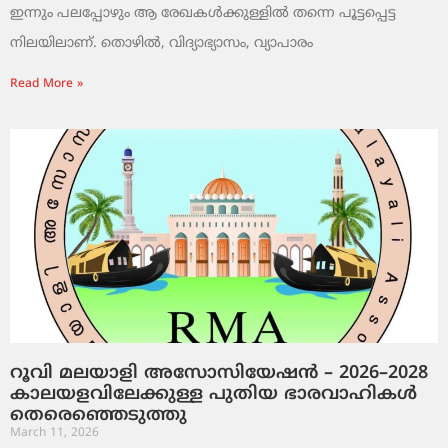
ഇന്നും പലപ്പോഴും ആ രേഖകൾക്കുള്ളിൽ തന്നെ പൂട്ടപ്പെട്ട
നിലയിലാണ്. തൊഴിൽ, വിദ്യാഭ്യാസം, വ്യാപാരം
Read More »
റൂവി മലയാളി അസോസിയേഷൻ – 2026–2028
കാലയളവിലേക്കുള്ള പുതിയ ഭാരവാഹികൾ
തെരെഞ്ഞെടുത്തു
March 11, 2026