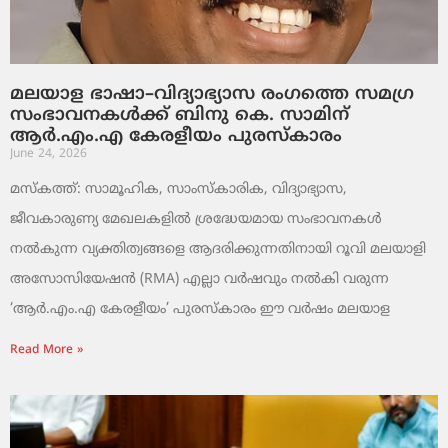
മലയാള ഭാഷാ–വിദ്യാഭ്യാസ രംഗത്തെ സമഗ്ര
സംഭാവനകൾക്ക് ബിനു കെ. സാമിന്
ആർ.എം.എ കേരളീയം പുരസ്‌കാരം
June 24, 2026
മസ്കത്ത്: സാമൂഹിക, സാംസ്‌കാരിക, വിദ്യാഭ്യാസ,
ജീവകാരുണ്യ മേഖലകളിൽ ശ്രദ്ധേയമായ സംഭാവനകൾ
നൽകുന്ന വ്യക്തിത്വങ്ങളെ ആദരിക്കുന്നതിനായി റൂവി മലയാളി
അസോസിയേഷൻ (RMA) എല്ലാ വർഷവും നൽകി വരുന്ന
‘ആർ.എം.എ കേരളീയം’ പുരസ്‌കാരം ഈ വർഷം മലയാള
Read More »