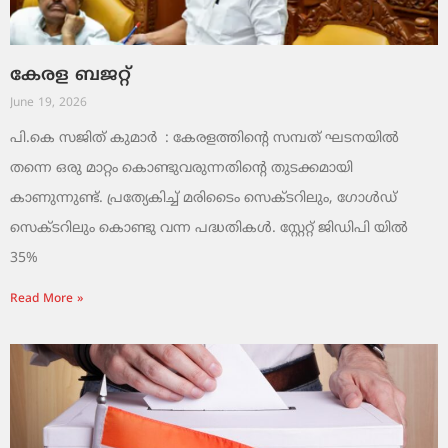
കേരള ബജറ്റ്
June 19, 2026
പി.കെ സജിത് കുമാര്‍ : കേരളത്തിന്റെ സമ്പത് ഘടനയിൽ
തന്നെ ഒരു മാറ്റം കൊണ്ടുവരുന്നതിന്റെ തുടക്കമായി
കാണുന്നുണ്ട്. പ്രത്യേകിച്ച് മരിടൈം സെക്ടറിലും, ഗോൾഡ്
സെക്ടറിലും കൊണ്ടു വന്ന പദ്ധതികൾ. സ്റ്റേറ്റ് ജിഡിപി യിൽ
35%
Read More »