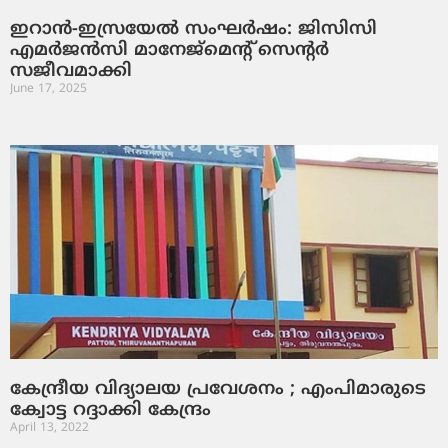
ഇറാൻ-ഇസ്രയേൽ സംഘർഷം: ജിസിസി
എമർജൻസി മാനേജ്‌മെന്റ് സെന്റർ
സജീവമാക്കി
June 17, 2025
കേന്ദ്രീയ വിദ്യാലയ പ്രവേശനം ; എംപിമാരുടെ
ക്വോട്ട റദ്ദാക്കി കേന്ദ്രം
April 13, 2022