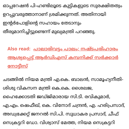
ഓപ്പറേഷന്‍ പി-ഹണ്ടിലൂടെ കുട്ടികളുടെ സുരക്ഷിതത്വം
ഉറപ്പുവരുത്താനാണ് ശ്രമിക്കുന്നത്. അതിനായി
ഇന്‍റര്‍പോളിന്‍റെ സഹായം തേടാനും
തീരുമാനിച്ചിട്ടുണ്ടെന്ന് മുഖ്യമന്ത്രി പറഞ്ഞു.
Also read:
പാലാരിവട്ടം പാലം; നഷ്ടപരിഹാരം
ആശ്യപ്പെട്ട് ആര്‍ഡിഎസ് കമ്പനിക്ക് സര്‍ക്കാര്‍
നോട്ടീസ്
ചടങ്ങില്‍ നിയമ മന്ത്രി എ.കെ. ബാലന്‍, സാമൂഹ്യനീതി-
ശിശു വികസന മന്ത്രി കെ.കെ. ശൈലജ,
ഹൈക്കോടതി ജഡ്ജിമാരായ സി.ടി. രവികുമാര്‍,
എ.എം. ഷെഫീഖ്, കെ. വിനോദ് ചന്ദ്രന്‍, എ. ഹരിപ്രസാദ്,
അഡ്വക്കേറ്റ് ജനറല്‍ സി.പി. സുധാകര പ്രസാദ്, ചീഫ്
സെക്രട്ടറി ഡോ. വിശ്വാസ് മേത്ത, നിയമ സെക്രട്ടറി