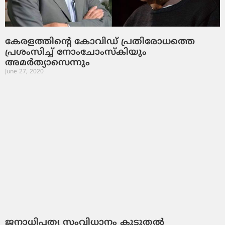
കേരളത്തിന്‍റെ കോവിഡ് പ്രതിരോധത്തെ
പ്രശംസിച്ച് നോംചോംസ്‌‌കിയും
അമർത്യാസെന്നും
June 27, 2020
ജനാധിപത്യ സംവിധാനം കൂടുതല്‍