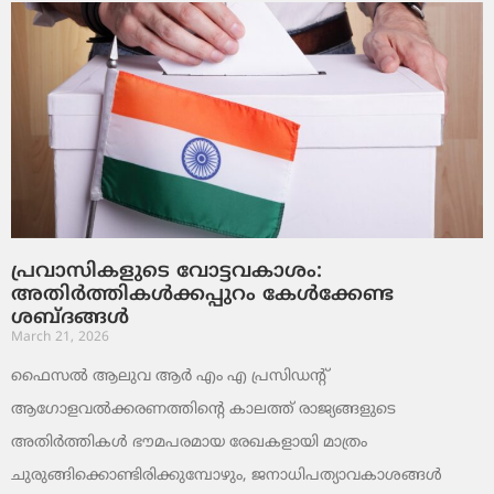
പ്രവാസികളുടെ വോട്ടവകാശം:
അതിർത്തികൾക്കപ്പുറം കേൾക്കേണ്ട
ശബ്ദങ്ങൾ
March 21, 2026
ഫൈസൽ ആലുവ ആർ എം എ പ്രസിഡന്റ്
ആഗോളവൽക്കരണത്തിന്റെ കാലത്ത് രാജ്യങ്ങളുടെ
അതിർത്തികൾ ഭൗമപരമായ രേഖകളായി മാത്രം
ചുരുങ്ങിക്കൊണ്ടിരിക്കുമ്പോഴും, ജനാധിപത്യാവകാശങ്ങൾ