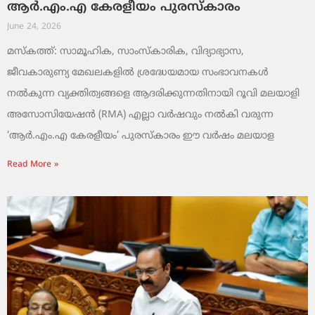
ആർ.എം.എ കേരളീയം പുരസ്‌കാരം
June 24, 2026
മസ്കത്ത്: സാമൂഹിക, സാംസ്‌കാരിക, വിദ്യാഭ്യാസ,
ജീവകാരുണ്യ മേഖലകളിൽ ശ്രദ്ധേയമായ സംഭാവനകൾ
നൽകുന്ന വ്യക്തിത്വങ്ങളെ ആദരിക്കുന്നതിനായി റൂവി മലയാളി
അസോസിയേഷൻ (RMA) എല്ലാ വർഷവും നൽകി വരുന്ന
‘ആർ.എം.എ കേരളീയം’ പുരസ്‌കാരം ഈ വർഷം മലയാള
Read More »