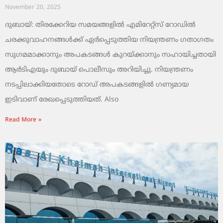
November 20, 2025
ദുബായ്: തിരക്കേറിയ സമയങ്ങളിൽ എമിറേറ്റ്സ് റോഡിൽ
ചരക്കുവാഹനങ്ങൾക്ക് ഏർപ്പെടുത്തിയ നിയന്ത്രണം ഗതാഗതം
സുഗമമാക്കാനും അപകടങ്ങൾ കുറയ്ക്കാനും സഹായിച്ചതായി
ആർടിഎയും ദുബായ് പൊലീസും അറിയിച്ചു. നിയന്ത്രണം
നടപ്പിലാക്കിയതോടെ റോഡ് അപകടങ്ങളിൽ ഗണ്യമായ
ഇടിവാണ് രേഖപ്പെടുത്തിയത്. Also
Read More »