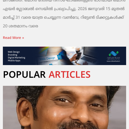
മസ്‌കത്ത്: ഒമാൻ ദേശീയ ദിനാഘോഷങ്ങളുടെ ഭാഗമായി ഒമാൻ
എയർ ഗ്ലോബൽ സെയിൽ പ്രഖ്യാപിച്ചു. 2026 ജനുവരി 15 മുതൽ
മാർച്ച് 31 വരെ യാത്ര ചെയ്യുന്ന വൺവേ, റിട്ടേൺ ടിക്കറ്റുകൾക്ക്
20 ശതമാനം വരെ
Read More »
POPULAR
ARTICLES