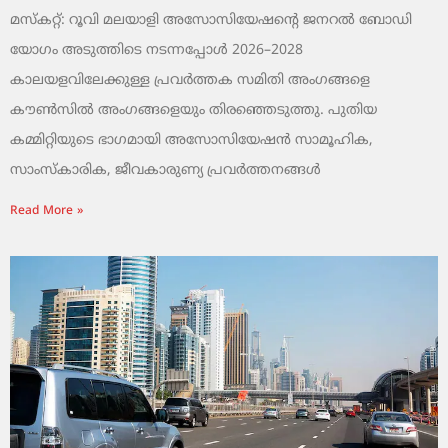
മസ്കറ്റ്: റൂവി മലയാളി അസോസിയേഷന്റെ ജനറൽ ബോഡി
യോഗം അടുത്തിടെ നടന്നപ്പോൾ 2026–2028
കാലയളവിലേക്കുള്ള പ്രവർത്തക സമിതി അംഗങ്ങളെ
കൗൺസിൽ അംഗങ്ങളെയും തിരഞ്ഞെടുത്തു. പുതിയ
കമ്മിറ്റിയുടെ ഭാഗമായി അസോസിയേഷൻ സാമൂഹിക,
സാംസ്‌കാരിക, ജീവകാരുണ്യ പ്രവർത്തനങ്ങൾ
Read More »