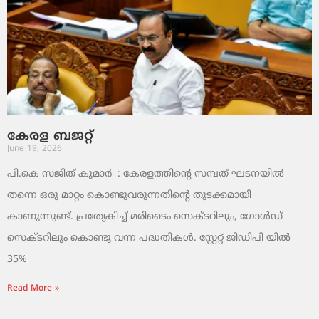
കേരള ബജറ്റ്
June 19, 2026
പി.കെ സജിത് കുമാര്‍ : കേരളത്തിന്റെ സമ്പത് ഘടനയിൽ
തന്നെ ഒരു മാറ്റം കൊണ്ടുവരുന്നതിന്റെ തുടക്കമായി
കാണുന്നുണ്ട്. പ്രത്യേകിച്ച് മരിടൈം സെക്ടറിലും, ഗോൾഡ്
സെക്ടറിലും കൊണ്ടു വന്ന പദ്ധതികൾ. സ്റ്റേറ്റ് ജിഡിപി യിൽ
35%
Read More »