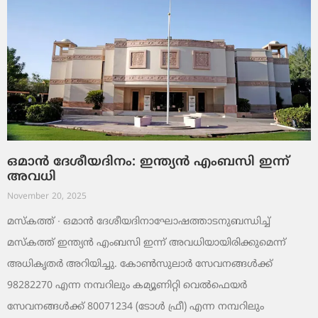
ഒമാൻ ദേശീയദിനം: ഇന്ത്യൻ എംബസി ഇന്ന്
അവധി
November 20, 2025
മസ്‌കത്ത് ∙ ഒമാൻ ദേശീയദിനാഘോഷത്താടനുബന്ധിച്ച്
മസ്‌കത്ത് ഇന്ത്യൻ എംബസി ഇന്ന് അവധിയായിരിക്കുമെന്ന്
അധികൃതർ അറിയിച്ചു. കോൺസുലാർ സേവനങ്ങൾക്ക്
98282270 എന്ന നമ്പറിലും കമ്യൂണിറ്റി വെൽഫെയർ
സേവനങ്ങൾക്ക് 80071234 (ടോൾ ഫ്രീ) എന്ന നമ്പറിലും