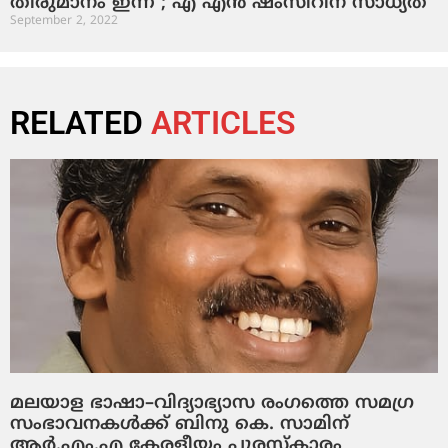
തീരുമാനം ഇന്ന് ; എ എന്‍ ഷംസീറിന് സാധ്യത
September 2, 2022
RELATED
ARTICLES
മലയാള ഭാഷാ–വിദ്യാഭ്യാസ രംഗത്തെ സമഗ്ര
സംഭാവനകൾക്ക് ബിനു കെ. സാമിന്
ആർ.എം.എ കേരളീയം പുരസ്‌കാരം