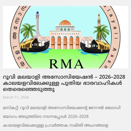
റൂവി മലയാളി അസോസിയേഷൻ – 2026–2028
കാലയളവിലേക്കുള്ള പുതിയ ഭാരവാഹികൾ
തെരെഞ്ഞെടുത്തു
March 11, 2026
മസ്കറ്റ്: റൂവി മലയാളി അസോസിയേഷന്റെ ജനറൽ ബോഡി
യോഗം അടുത്തിടെ നടന്നപ്പോൾ 2026–2028
കാലയളവിലേക്കുള്ള പ്രവർത്തക സമിതി അംഗങ്ങളെ