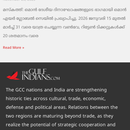
മസ്‌കത്ത്: ഒമാൻ ദേശീയ ദിനാഘോഷങ്ങളുടെ ഭാഗമായി ഒമാൻ
എയർ ഗ്ലോബൽ സെയിൽ പ്രഖ്യാപിച്ചു. 2026 ജനുവരി 15 മുതൽ
മാർച്ച് 31 വരെ യാത്ര ചെയ്യുന്ന വൺവേ, റിട്ടേൺ ടിക്കറ്റുകൾക്ക്
20 ശതമാനം വരെ
Read More »
The GCC nations and India are strengthening
historic ties across cultural, trade, economic,
defense and political areas. Relations between the
two regions are maturing beyond trade, as they
realize the potential of strategic cooperation and