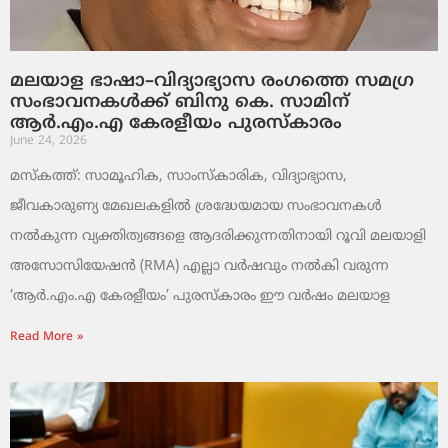
മലയാള ഭാഷാ–വിദ്യാഭ്യാസ രംഗത്തെ സമഗ്ര
സംഭാവനകൾക്ക് ബിനു കെ. സാമിന്
ആർ.എം.എ കേരളീയം പുരസ്‌കാരം
June 24, 2026
മസ്കത്ത്: സാമൂഹിക, സാംസ്‌കാരിക, വിദ്യാഭ്യാസ,
ജീവകാരുണ്യ മേഖലകളിൽ ശ്രദ്ധേയമായ സംഭാവനകൾ
നൽകുന്ന വ്യക്തിത്വങ്ങളെ ആദരിക്കുന്നതിനായി റൂവി മലയാളി
അസോസിയേഷൻ (RMA) എല്ലാ വർഷവും നൽകി വരുന്ന
‘ആർ.എം.എ കേരളീയം’ പുരസ്‌കാരം ഈ വർഷം മലയാള
Read More »