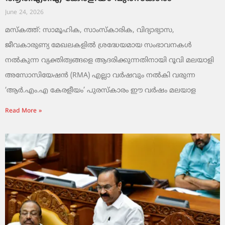
June 24, 2026
മസ്കത്ത്: സാമൂഹിക, സാംസ്‌കാരിക, വിദ്യാഭ്യാസ,
ജീവകാരുണ്യ മേഖലകളിൽ ശ്രദ്ധേയമായ സംഭാവനകൾ
നൽകുന്ന വ്യക്തിത്വങ്ങളെ ആദരിക്കുന്നതിനായി റൂവി മലയാളി
അസോസിയേഷൻ (RMA) എല്ലാ വർഷവും നൽകി വരുന്ന
‘ആർ.എം.എ കേരളീയം’ പുരസ്‌കാരം ഈ വർഷം മലയാള
Read More »