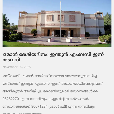
ഒമാൻ ദേശീയദിനം: ഇന്ത്യൻ എംബസി ഇന്ന്
അവധി
November 20, 2025
മസ്‌കത്ത് ∙ ഒമാൻ ദേശീയദിനാഘോഷത്താടനുബന്ധിച്ച്
മസ്‌കത്ത് ഇന്ത്യൻ എംബസി ഇന്ന് അവധിയായിരിക്കുമെന്ന്
അധികൃതർ അറിയിച്ചു. കോൺസുലാർ സേവനങ്ങൾക്ക്
98282270 എന്ന നമ്പറിലും കമ്യൂണിറ്റി വെൽഫെയർ
സേവനങ്ങൾക്ക് 80071234 (ടോൾ ഫ്രീ) എന്ന നമ്പറിലും