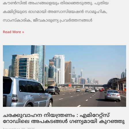
കൗൺസിൽ അംഗങ്ങളെയും തിരഞ്ഞെടുത്തു. പുതിയ
കമ്മിറ്റിയുടെ ഭാഗമായി അസോസിയേഷൻ സാമൂഹിക,
സാംസ്‌കാരിക, ജീവകാരുണ്യ പ്രവർത്തനങ്ങൾ
Read More »
ചരക്കുവാഹന നിയന്ത്രണം : എമിറേറ്റ്സ്
റോഡിലെ അപകടങ്ങൾ ഗണ്യമായി കുറഞ്ഞു