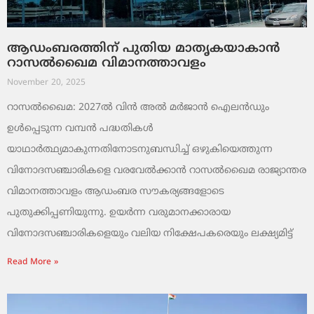
ആഡംബരത്തിന് പുതിയ മാതൃകയാകാൻ
റാസൽഖൈമ വിമാനത്താവളം
November 20, 2025
റാസൽഖൈമ: 2027ൽ വിൻ അൽ മർജാൻ ഐലൻഡും
ഉൾപ്പെടുന്ന വമ്പൻ പദ്ധതികൾ
യാഥാർത്ഥ്യമാകുന്നതിനോടനുബന്ധിച്ച് ഒഴുകിയെത്തുന്ന
വിനോദസഞ്ചാരികളെ വരവേൽക്കാൻ റാസൽഖൈമ രാജ്യാന്തര
വിമാനത്താവളം ആഡംബര സൗകര്യങ്ങളോടെ
പുതുക്കിപ്പണിയുന്നു. ഉയർന്ന വരുമാനക്കാരായ
വിനോദസഞ്ചാരികളെയും വലിയ നിക്ഷേപകരെയും ലക്ഷ്യമിട്ട്
Read More »