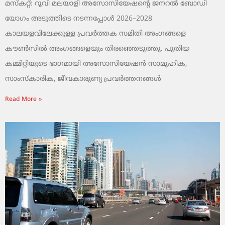
മസ്കറ്റ്: റൂവി മലയാളി അസോസിയേഷന്റെ ജനറൽ ബോഡി
യോഗം അടുത്തിടെ നടന്നപ്പോൾ 2026–2028
കാലയളവിലേക്കുള്ള പ്രവർത്തക സമിതി അംഗങ്ങളെ
കൗൺസിൽ അംഗങ്ങളെയും തിരഞ്ഞെടുത്തു. പുതിയ
കമ്മിറ്റിയുടെ ഭാഗമായി അസോസിയേഷൻ സാമൂഹിക,
സാംസ്‌കാരിക, ജീവകാരുണ്യ പ്രവർത്തനങ്ങൾ
Read More »