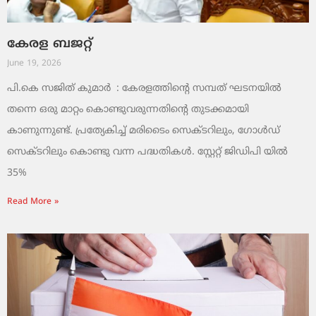
കേരള ബജറ്റ്
June 19, 2026
പി.കെ സജിത് കുമാര്‍ : കേരളത്തിന്റെ സമ്പത് ഘടനയിൽ
തന്നെ ഒരു മാറ്റം കൊണ്ടുവരുന്നതിന്റെ തുടക്കമായി
കാണുന്നുണ്ട്. പ്രത്യേകിച്ച് മരിടൈം സെക്ടറിലും, ഗോൾഡ്
സെക്ടറിലും കൊണ്ടു വന്ന പദ്ധതികൾ. സ്റ്റേറ്റ് ജിഡിപി യിൽ
35%
Read More »