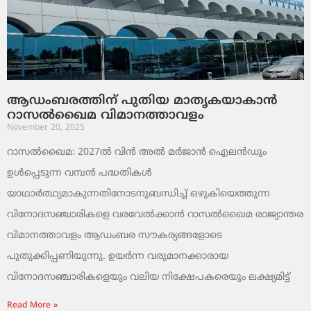
ആഡംബരത്തിന് പുതിയ മാതൃകയാകാൻ
റാസൽഖൈമ വിമാനത്താവളം
November 20, 2025
റാസൽഖൈമ: 2027ൽ വിൻ അൽ മർജാൻ ഐലൻഡും
ഉൾപ്പെടുന്ന വമ്പൻ പദ്ധതികൾ
യാഥാർത്ഥ്യമാകുന്നതിനോടനുബന്ധിച്ച് ഒഴുകിയെത്തുന്ന
വിനോദസഞ്ചാരികളെ വരവേൽക്കാൻ റാസൽഖൈമ രാജ്യാന്തര
വിമാനത്താവളം ആഡംബര സൗകര്യങ്ങളോടെ
പുതുക്കിപ്പണിയുന്നു. ഉയർന്ന വരുമാനക്കാരായ
വിനോദസഞ്ചാരികളെയും വലിയ നിക്ഷേപകരെയും ലക്ഷ്യമിട്ട്
Read More »