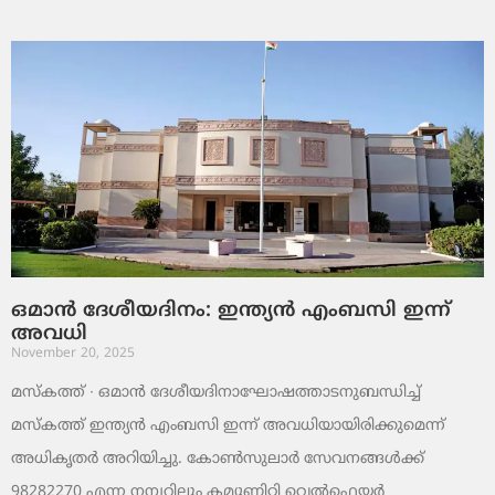
ഒമാൻ ദേശീയദിനം: ഇന്ത്യൻ എംബസി ഇന്ന്
അവധി
November 20, 2025
മസ്‌കത്ത് ∙ ഒമാൻ ദേശീയദിനാഘോഷത്താടനുബന്ധിച്ച്
മസ്‌കത്ത് ഇന്ത്യൻ എംബസി ഇന്ന് അവധിയായിരിക്കുമെന്ന്
അധികൃതർ അറിയിച്ചു. കോൺസുലാർ സേവനങ്ങൾക്ക്
98282270 എന്ന നമ്പറിലും കമ്യൂണിറ്റി വെൽഫെയർ