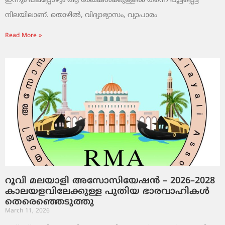
ഇന്നും പലപ്പോഴും ആ രേഖകൾക്കുള്ളിൽ തന്നെ പൂട്ടപ്പെട്ട
നിലയിലാണ്. തൊഴിൽ, വിദ്യാഭ്യാസം, വ്യാപാരം
Read More »
റൂവി മലയാളി അസോസിയേഷൻ – 2026–2028
കാലയളവിലേക്കുള്ള പുതിയ ഭാരവാഹികൾ
തെരെഞ്ഞെടുത്തു
March 11, 2026