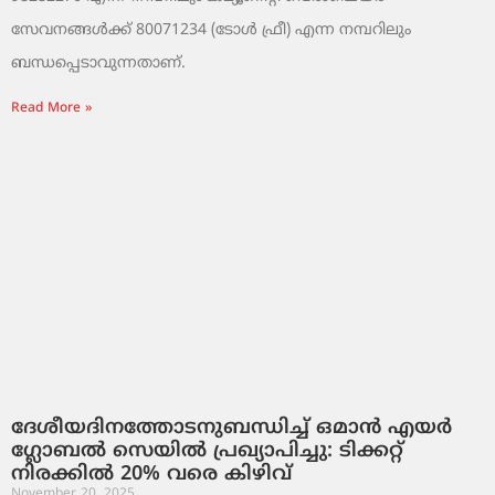
സേവനങ്ങൾക്ക് 80071234 (ടോൾ ഫ്രീ) എന്ന നമ്പറിലും
ബന്ധപ്പെടാവുന്നതാണ്.
Read More »
ദേശീയദിനത്തോടനുബന്ധിച്ച് ഒമാൻ എയർ
ഗ്ലോബൽ സെയിൽ പ്രഖ്യാപിച്ചു: ടിക്കറ്റ്
നിരക്കിൽ 20% വരെ കിഴിവ്
November 20, 2025