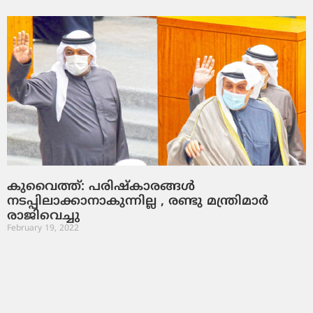
കുവൈത്ത്: പരിഷ്‌കാരങ്ങള്‍
നടപ്പിലാക്കാനാകുന്നില്ല , രണ്ടു മന്ത്രിമാര്‍
രാജിവെച്ചു
February 19, 2022