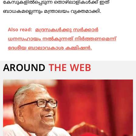
കേസുകളിൽപ്പെടുന്ന തൊഴിലാളികൾക്ക് ഇത്
ബാധകമല്ലെന്നും മന്ത്രാലയം വ്യക്തമാക്കി.
Also read:
മദ്രസകൾക്കു സർക്കാർ
ധനസഹായം നൽകുന്നത് നിർത്തണമെന്ന്
ദേശീയ ബാലാവകാശ കമ്മിഷൻ.
AROUND
THE WEB