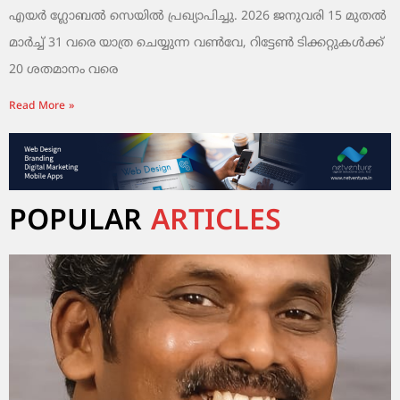
എയർ ഗ്ലോബൽ സെയിൽ പ്രഖ്യാപിച്ചു. 2026 ജനുവരി 15 മുതൽ
മാർച്ച് 31 വരെ യാത്ര ചെയ്യുന്ന വൺവേ, റിട്ടേൺ ടിക്കറ്റുകൾക്ക്
20 ശതമാനം വരെ
Read More »
POPULAR
ARTICLES