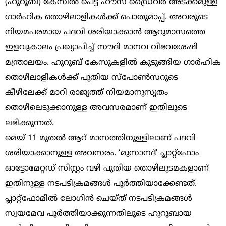
(ഹുറൂബ്) കേസിൽ പെട്ട ഹൗസ് ഡ്രൈവർ അടക്കമുള്ള
ഗാർഹിക തൊഴിലാളികൾക്ക് പൊതുമാപ്പ്. അവരുടെ
നിയമപരമായ പദവി ശരിയാക്കാൻ ആറുമാസത്തെ
ഇളവുകാലം പ്രഖ്യാപിച്ച് സൗദി മാനവ വിഭവശേഷി
മന്ത്രാലയം. ഹുറൂബ് കേസുകളിൽ കുടുങ്ങിയ ഗാർഹിക
തൊഴിലാളികൾക്ക് പുതിയ സ്പോൺസറുടെ
കീഴിലേക്ക് മാറി രാജ്യത്ത് നിയമാനുസൃതം
തൊഴിലെടുക്കാനുള്ള അവസരമാണ് ഇതിലൂടെ
ലഭിക്കുന്നത്.
മെയ് 11 മുതൽ ആറ് മാസത്തിനുള്ളിലാണ് പദവി
ശരിയാക്കാനുള്ള അവസരം. ‘മുസാനദ്’ പ്ലാറ്റ്‌ഫോം
ഓട്ടോമേറ്റഡ് സിസ്റ്റം വഴി പുതിയ തൊഴിലുടമകളാണ്
ഇതിനുള്ള നടപടിക്രമങ്ങൾ പൂർത്തിയാക്കേണ്ടത്.
പ്ലാറ്റ്‌ഫോമിൽ ലോഗിൻ ചെയ്‌ത് നടപടിക്രമങ്ങൾ
സ്വയമേവ പൂർത്തിയാക്കുന്നതിലൂടെ ഹുറൂബായ