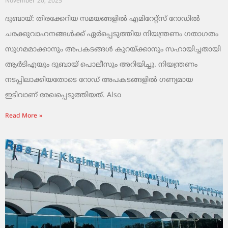
November 20, 2025
ദുബായ്: തിരക്കേറിയ സമയങ്ങളിൽ എമിറേറ്റ്സ് റോഡിൽ
ചരക്കുവാഹനങ്ങൾക്ക് ഏർപ്പെടുത്തിയ നിയന്ത്രണം ഗതാഗതം
സുഗമമാക്കാനും അപകടങ്ങൾ കുറയ്ക്കാനും സഹായിച്ചതായി
ആർടിഎയും ദുബായ് പൊലീസും അറിയിച്ചു. നിയന്ത്രണം
നടപ്പിലാക്കിയതോടെ റോഡ് അപകടങ്ങളിൽ ഗണ്യമായ
ഇടിവാണ് രേഖപ്പെടുത്തിയത്. Also
Read More »