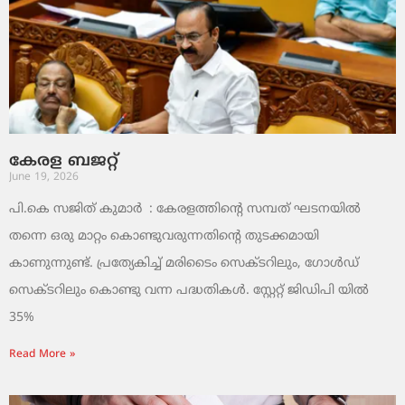
കേരള ബജറ്റ്
June 19, 2026
പി.കെ സജിത് കുമാര്‍ : കേരളത്തിന്റെ സമ്പത് ഘടനയിൽ
തന്നെ ഒരു മാറ്റം കൊണ്ടുവരുന്നതിന്റെ തുടക്കമായി
കാണുന്നുണ്ട്. പ്രത്യേകിച്ച് മരിടൈം സെക്ടറിലും, ഗോൾഡ്
സെക്ടറിലും കൊണ്ടു വന്ന പദ്ധതികൾ. സ്റ്റേറ്റ് ജിഡിപി യിൽ
35%
Read More »