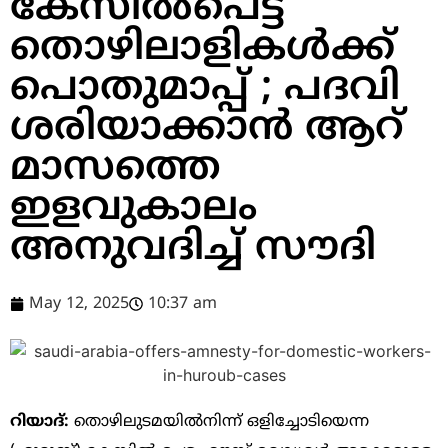
കേസിൽപെട്ട
തൊഴിലാളികൾക്ക്
പൊതുമാപ്പ് ; പദവി
ശരിയാക്കാൻ ആറ്
മാസത്തെ
ഇളവുകാലം
അനുവദിച്ച് സൗദി
May 12, 2025
10:37 am
റിയാദ്:
തൊഴിലുടമയിൽനിന്ന് ഒളിച്ചോടിയെന്ന