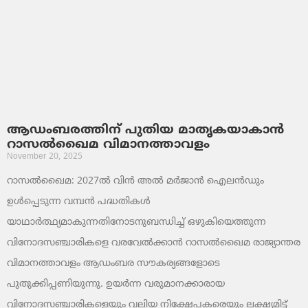
ആഡംബരത്തിന് പുതിയ മാതൃകയാകാൻ
റാസൽഖൈമ വിമാനത്താവളം
November 20, 2025
റാസൽഖൈമ: 2027ൽ വിൻ അൽ മർജാൻ ഐലൻഡും
ഉൾപ്പെടുന്ന വമ്പൻ പദ്ധതികൾ
യാഥാർത്ഥ്യമാകുന്നതിനോടനുബന്ധിച്ച് ഒഴുകിയെത്തുന്ന
വിനോദസഞ്ചാരികളെ വരവേൽക്കാൻ റാസൽഖൈമ രാജ്യാന്തര
വിമാനത്താവളം ആഡംബര സൗകര്യങ്ങളോടെ
പുതുക്കിപ്പണിയുന്നു. ഉയർന്ന വരുമാനക്കാരായ
വിനോദസഞ്ചാരികളെയും വലിയ നിക്ഷേപകരെയും ലക്ഷ്യമിട്ട്