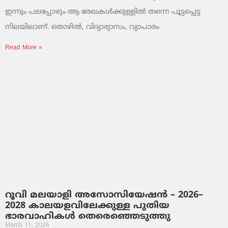
ഇന്നും പലപ്പോഴും ആ രേഖകൾക്കുള്ളിൽ തന്നെ പൂട്ടപ്പെട്ട
നിലയിലാണ്. തൊഴിൽ, വിദ്യാഭ്യാസം, വ്യാപാരം
Read More »
റൂവി മലയാളി അസോസിയേഷൻ – 2026–
2028 കാലയളവിലേക്കുള്ള പുതിയ
ഭാരവാഹികൾ തെരെഞ്ഞെടുത്തു
March 11, 2026