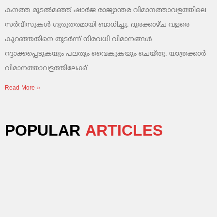
കനത്ത മൂടൽമഞ്ഞ് ഷാർജ രാജ്യാന്തര വിമാനത്താവളത്തിലെ
സർവീസുകൾ ഗുരുതരമായി ബാധിച്ചു. ദൂരക്കാഴ്ച വളരെ
കുറഞ്ഞതിനെ തുടർന്ന് നിരവധി വിമാനങ്ങൾ
റദ്ദാക്കപ്പെടുകയും പലതും വൈകുകയും ചെയ്തു. യാത്രക്കാർ
വിമാനത്താവളത്തിലേക്ക്
Read More »
POPULAR
ARTICLES