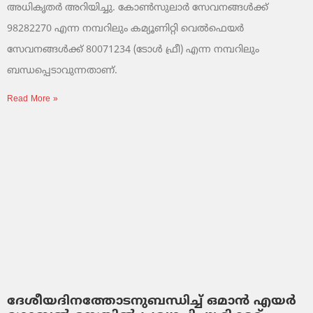
അധികൃതർ അറിയിച്ചു. കോൺസുലാർ സേവനങ്ങൾക്ക്
98282270 എന്ന നമ്പറിലും കമ്യൂണിറ്റി വെൽഫെയർ
സേവനങ്ങൾക്ക് 80071234 (ടോൾ ഫ്രീ) എന്ന നമ്പറിലും
ബന്ധപ്പെടാവുന്നതാണ്.
Read More »
ദേശീയദിനത്തോടനുബന്ധിച്ച് ഒമാൻ എയർ