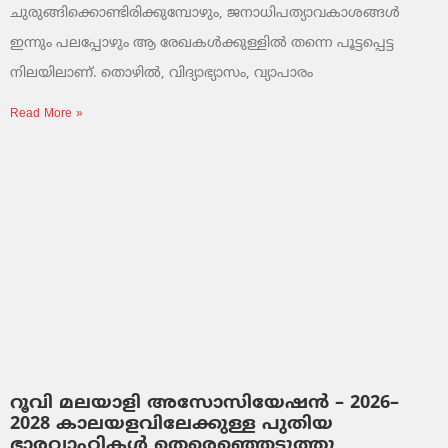
ചുരുങ്ങിക്കൊണ്ടിരിക്കുമ്പോഴും, ജനാധിപത്യാവകാശങ്ങൾ
ഇന്നും പലപ്പോഴും ആ രേഖകൾക്കുള്ളിൽ തന്നെ പൂട്ടപ്പെട്ട
നിലയിലാണ്. തൊഴിൽ, വിദ്യാഭ്യാസം, വ്യാപാരം
Read More »
റൂവി മലയാളി അസോസിയേഷൻ – 2026–
2028 കാലയളവിലേക്കുള്ള പുതിയ
ഭാരവാഹികൾ തെരെഞ്ഞെടുത്തു