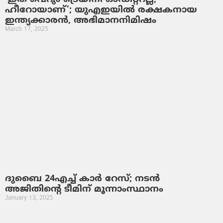
ഹീറോയാണ്’; യുഎഇയിൽ രക്ഷകനായ
ഇന്ത്യക്കാരൻ, അഭിമാനനിമിഷം
March 17, 2025
ദുബൈ 24എച്ച്​ കാർ റേസ്; നടൻ
അജിതിന്‍റെ ടീമിന് മൂന്നാംസ്ഥാനം
January 13, 2025