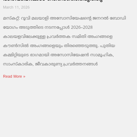
March 11, 2026
മസ്കറ്റ്: റൂവി മലയാളി അസോസിയേഷന്റെ ജനറൽ ബോഡി
യോഗം അടുത്തിടെ നടന്നപ്പോൾ 2026–2028
കാലയളവിലേക്കുള്ള പ്രവർത്തക സമിതി അംഗങ്ങളെ
കൗൺസിൽ അംഗങ്ങളെയും തിരഞ്ഞെടുത്തു. പുതിയ
കമ്മിറ്റിയുടെ ഭാഗമായി അസോസിയേഷൻ സാമൂഹിക,
സാംസ്‌കാരിക, ജീവകാരുണ്യ പ്രവർത്തനങ്ങൾ
Read More »