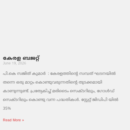
കേരള ബജറ്റ്
June 19, 2026
പി.കെ സജിത് കുമാര്‍ : കേരളത്തിന്റെ സമ്പത് ഘടനയിൽ
തന്നെ ഒരു മാറ്റം കൊണ്ടുവരുന്നതിന്റെ തുടക്കമായി
കാണുന്നുണ്ട്. പ്രത്യേകിച്ച് മരിടൈം സെക്ടറിലും, ഗോൾഡ്
സെക്ടറിലും കൊണ്ടു വന്ന പദ്ധതികൾ. സ്റ്റേറ്റ് ജിഡിപി യിൽ
35%
Read More »