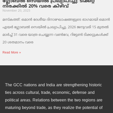
ഗ്ലോബൽ സെയിൽ പ്രഖ്യാപിച്ചു: ടിക്കറ്റ്
നിരക്കിൽ 20% വരെ കിഴിവ്
November 20, 2025
മസ്‌കത്ത്: ഒമാൻ ദേശീയ ദിനാഘോഷങ്ങളുടെ ഭാഗമായി ഒമാൻ
എയർ ഗ്ലോബൽ സെയിൽ പ്രഖ്യാപിച്ചു. 2026 ജനുവരി 15 മുതൽ
മാർച്ച് 31 വരെ യാത്ര ചെയ്യുന്ന വൺവേ, റിട്ടേൺ ടിക്കറ്റുകൾക്ക്
20 ശതമാനം വരെ
Read More »
The GCC nations and India are strengthening historic
ties across cultural, trade, economic, defense and
political areas. Relations between the two regions are
maturing beyond trade, as they realize the potential of