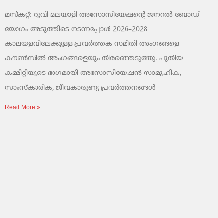
മസ്കറ്റ്: റൂവി മലയാളി അസോസിയേഷന്റെ ജനറൽ ബോഡി
യോഗം അടുത്തിടെ നടന്നപ്പോൾ 2026–2028
കാലയളവിലേക്കുള്ള പ്രവർത്തക സമിതി അംഗങ്ങളെ
കൗൺസിൽ അംഗങ്ങളെയും തിരഞ്ഞെടുത്തു. പുതിയ
കമ്മിറ്റിയുടെ ഭാഗമായി അസോസിയേഷൻ സാമൂഹിക,
സാംസ്‌കാരിക, ജീവകാരുണ്യ പ്രവർത്തനങ്ങൾ
Read More »