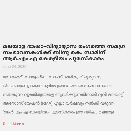
മലയാള ഭാഷാ–വിദ്യാഭ്യാസ രംഗത്തെ സമഗ്ര
സംഭാവനകൾക്ക് ബിനു കെ. സാമിന്
ആർ.എം.എ കേരളീയം പുരസ്‌കാരം
June 24, 2026
മസ്കത്ത്: സാമൂഹിക, സാംസ്‌കാരിക, വിദ്യാഭ്യാസ,
ജീവകാരുണ്യ മേഖലകളിൽ ശ്രദ്ധേയമായ സംഭാവനകൾ
നൽകുന്ന വ്യക്തിത്വങ്ങളെ ആദരിക്കുന്നതിനായി റൂവി മലയാളി
അസോസിയേഷൻ (RMA) എല്ലാ വർഷവും നൽകി വരുന്ന
‘ആർ.എം.എ കേരളീയം’ പുരസ്‌കാരം ഈ വർഷം മലയാള
Read More »