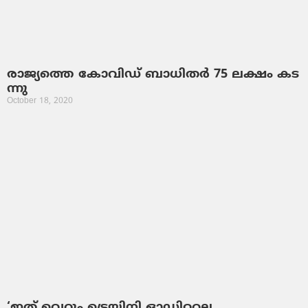
രാ​ജ്യ​ത്തെ കോ​വി​ഡ് ബാ​ധി​ത​ർ 75 ല​ക്ഷം ക​ട​
ന്നു
October 18, 2020
‘ഇത് വെറും ട്രെയിനി ഓഡിറ്ററല്ല,