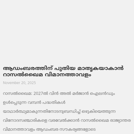
ആഡംബരത്തിന് പുതിയ മാതൃകയാകാൻ
റാസൽഖൈമ വിമാനത്താവളം
November 20, 2025
റാസൽഖൈമ: 2027ൽ വിൻ അൽ മർജാൻ ഐലൻഡും
ഉൾപ്പെടുന്ന വമ്പൻ പദ്ധതികൾ
യാഥാർത്ഥ്യമാകുന്നതിനോടനുബന്ധിച്ച് ഒഴുകിയെത്തുന്ന
വിനോദസഞ്ചാരികളെ വരവേൽക്കാൻ റാസൽഖൈമ രാജ്യാന്തര
വിമാനത്താവളം ആഡംബര സൗകര്യങ്ങളോടെ