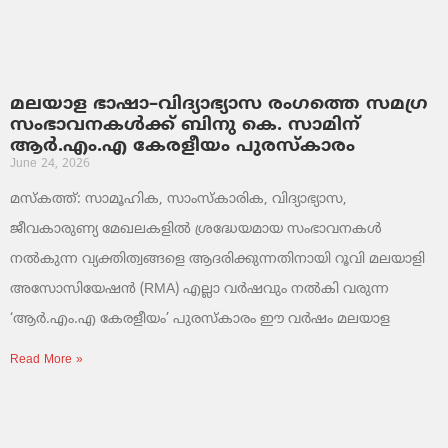
മലയാള ഭാഷാ–വിദ്യാഭ്യാസ രംഗത്തെ സമഗ്ര
സംഭാവനകൾക്ക് ബിനു കെ. സാമിന്
ആർ.എം.എ കേരളീയം പുരസ്‌കാരം
June 24, 2026
മസ്കത്ത്: സാമൂഹിക, സാംസ്‌കാരിക, വിദ്യാഭ്യാസ,
ജീവകാരുണ്യ മേഖലകളിൽ ശ്രദ്ധേയമായ സംഭാവനകൾ
നൽകുന്ന വ്യക്തിത്വങ്ങളെ ആദരിക്കുന്നതിനായി റൂവി മലയാളി
അസോസിയേഷൻ (RMA) എല്ലാ വർഷവും നൽകി വരുന്ന
‘ആർ.എം.എ കേരളീയം’ പുരസ്‌കാരം ഈ വർഷം മലയാള
Read More »