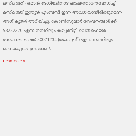
മസ്‌കത്ത് ∙ ഒമാൻ ദേശീയദിനാഘോഷത്താടനുബന്ധിച്ച്
മസ്‌കത്ത് ഇന്ത്യൻ എംബസി ഇന്ന് അവധിയായിരിക്കുമെന്ന്
അധികൃതർ അറിയിച്ചു. കോൺസുലാർ സേവനങ്ങൾക്ക്
98282270 എന്ന നമ്പറിലും കമ്യൂണിറ്റി വെൽഫെയർ
സേവനങ്ങൾക്ക് 80071234 (ടോൾ ഫ്രീ) എന്ന നമ്പറിലും
ബന്ധപ്പെടാവുന്നതാണ്.
Read More »