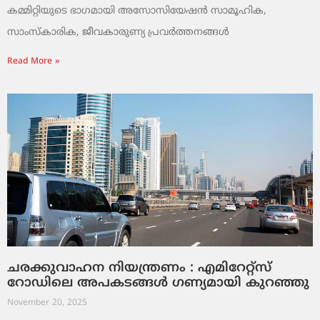
കമ്മിറ്റിയുടെ ഭാഗമായി അസോസിയേഷൻ സാമൂഹിക,
സാംസ്‌കാരിക, ജീവകാരുണ്യ പ്രവർത്തനങ്ങൾ
Read More »
ചരക്കുവാഹന നിയന്ത്രണം : എമിറേറ്റ്സ്
റോഡിലെ അപകടങ്ങൾ ഗണ്യമായി കുറഞ്ഞു
November 20, 2025