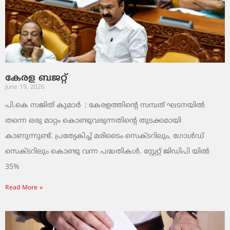
കേരള ബജറ്റ്
June 19, 2026
പി.കെ സജിത് കുമാര്‍ : കേരളത്തിന്റെ സമ്പത് ഘടനയിൽ
തന്നെ ഒരു മാറ്റം കൊണ്ടുവരുന്നതിന്റെ തുടക്കമായി
കാണുന്നുണ്ട്. പ്രത്യേകിച്ച് മരിടൈം സെക്ടറിലും, ഗോൾഡ്
സെക്ടറിലും കൊണ്ടു വന്ന പദ്ധതികൾ. സ്റ്റേറ്റ് ജിഡിപി യിൽ
35%
Read More »