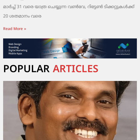
മാർച്ച് 31 വരെ യാത്ര ചെയ്യുന്ന വൺവേ, റിട്ടേൺ ടിക്കറ്റുകൾക്ക്
20 ശതമാനം വരെ
Read More »
POPULAR
ARTICLES