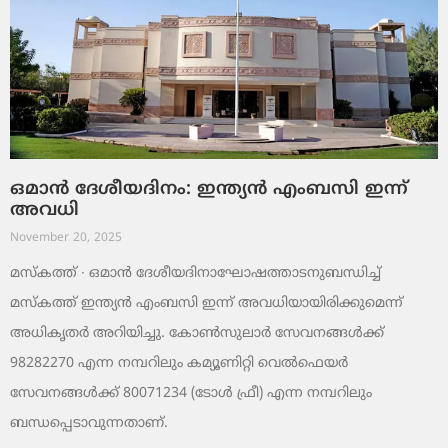
ഒമാൻ ദേശീയദിനം: ഇന്ത്യൻ എംബസി ഇന്ന്
അവധി
November 20, 2025
മസ്‌കത്ത് ∙ ഒമാൻ ദേശീയദിനാഘോഷത്താടനുബന്ധിച്ച്
മസ്‌കത്ത് ഇന്ത്യൻ എംബസി ഇന്ന് അവധിയായിരിക്കുമെന്ന്
അധികൃതർ അറിയിച്ചു. കോൺസുലാർ സേവനങ്ങൾക്ക്
98282270 എന്ന നമ്പറിലും കമ്യൂണിറ്റി വെൽഫെയർ
സേവനങ്ങൾക്ക് 80071234 (ടോൾ ഫ്രീ) എന്ന നമ്പറിലും
ബന്ധപ്പെടാവുന്നതാണ്.