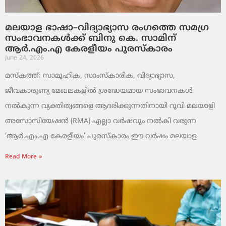
മലയാള ഭാഷാ–വിദ്യാഭ്യാസ രംഗത്തെ സമഗ്ര
സംഭാവനകൾക്ക് ബിനു കെ. സാമിന്
ആർ.എം.എ കേരളീയം പുരസ്‌കാരം
June 24, 2026
മസ്കത്ത്: സാമൂഹിക, സാംസ്‌കാരിക, വിദ്യാഭ്യാസ,
ജീവകാരുണ്യ മേഖലകളിൽ ശ്രദ്ധേയമായ സംഭാവനകൾ
നൽകുന്ന വ്യക്തിത്വങ്ങളെ ആദരിക്കുന്നതിനായി റൂവി മലയാളി
അസോസിയേഷൻ (RMA) എല്ലാ വർഷവും നൽകി വരുന്ന
‘ആർ.എം.എ കേരളീയം’ പുരസ്‌കാരം ഈ വർഷം മലയാള
Read More »