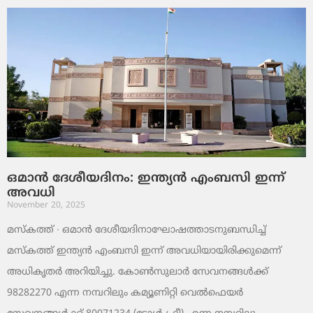
ഒമാൻ ദേശീയദിനം: ഇന്ത്യൻ എംബസി ഇന്ന്
അവധി
November 20, 2025
മസ്‌കത്ത് ∙ ഒമാൻ ദേശീയദിനാഘോഷത്താടനുബന്ധിച്ച്
മസ്‌കത്ത് ഇന്ത്യൻ എംബസി ഇന്ന് അവധിയായിരിക്കുമെന്ന്
അധികൃതർ അറിയിച്ചു. കോൺസുലാർ സേവനങ്ങൾക്ക്
98282270 എന്ന നമ്പറിലും കമ്യൂണിറ്റി വെൽഫെയർ