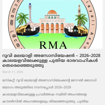
റൂവി മലയാളി അസോസിയേഷൻ – 2026–2028
കാലയളവിലേക്കുള്ള പുതിയ ഭാരവാഹികൾ
തെരെഞ്ഞെടുത്തു
March 11, 2026
മസ്കറ്റ്: റൂവി മലയാളി അസോസിയേഷന്റെ ജനറൽ ബോഡി
യോഗം അടുത്തിടെ നടന്നപ്പോൾ 2026–2028
കാലയളവിലേക്കുള്ള പ്രവർത്തക സമിതി അംഗങ്ങളെ
കൗൺസിൽ അംഗങ്ങളെയും തിരഞ്ഞെടുത്തു. പുതിയ