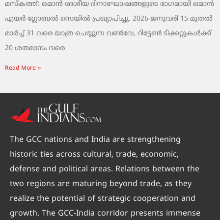
മസ്‌കത്ത്: ഒമാൻ ദേശീയ ദിനാഘോഷങ്ങളുടെ ഭാഗമായി ഒമാൻ
എയർ ഗ്ലോബൽ സെയിൽ പ്രഖ്യാപിച്ചു. 2026 ജനുവരി 15 മുതൽ
മാർച്ച് 31 വരെ യാത്ര ചെയ്യുന്ന വൺവേ, റിട്ടേൺ ടിക്കറ്റുകൾക്ക്
20 ശതമാനം വരെ
Read More »
The GCC nations and India are strengthening
historic ties across cultural, trade, economic,
defense and political areas. Relations between the
two regions are maturing beyond trade, as they
realize the potential of strategic cooperation and
growth. The GCC-India corridor presents immense