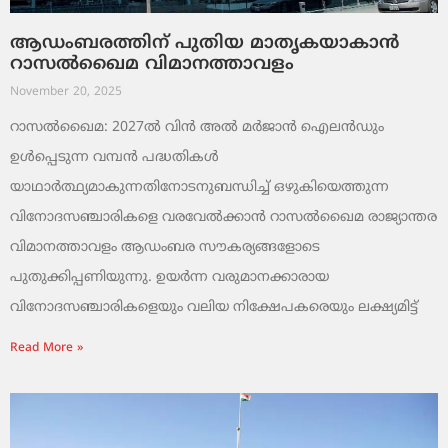
ആഡംബരത്തിന് പുതിയ മാതൃകയാകാൻ
റാസൽഖൈമ വിമാനത്താവളം
November 20, 2025
റാസൽഖൈമ: 2027ൽ വിൻ അൽ മർജാൻ ഐലൻഡും
ഉൾപ്പെടുന്ന വമ്പൻ പദ്ധതികൾ
യാഥാർത്ഥ്യമാകുന്നതിനോടനുബന്ധിച്ച് ഒഴുകിയെത്തുന്ന
വിനോദസഞ്ചാരികളെ വരവേൽക്കാൻ റാസൽഖൈമ രാജ്യാന്തര
വിമാനത്താവളം ആഡംബര സൗകര്യങ്ങളോടെ
പുതുക്കിപ്പണിയുന്നു. ഉയർന്ന വരുമാനക്കാരായ
വിനോദസഞ്ചാരികളെയും വലിയ നിക്ഷേപകരെയും ലക്ഷ്യമിട്ട്
Read More »