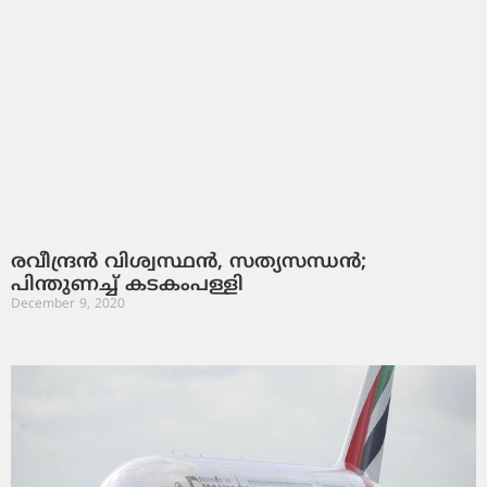
രവീന്ദ്രന്‍ വിശ്വസ്ഥന്‍, സത്യസന്ധന്‍;
പിന്തുണച്ച് കടകംപള്ളി
December 9, 2020