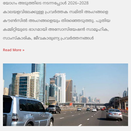
യോഗം അടുത്തിടെ നടന്നപ്പോൾ 2026–2028
കാലയളവിലേക്കുള്ള പ്രവർത്തക സമിതി അംഗങ്ങളെ
കൗൺസിൽ അംഗങ്ങളെയും തിരഞ്ഞെടുത്തു. പുതിയ
കമ്മിറ്റിയുടെ ഭാഗമായി അസോസിയേഷൻ സാമൂഹിക,
സാംസ്‌കാരിക, ജീവകാരുണ്യ പ്രവർത്തനങ്ങൾ
Read More »