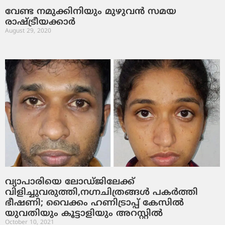
വേണ്ട നമുക്കിനിയും മുഴുവന്‍ സമയ
രാഷ്ട്രീയക്കാര്‍
August 29, 2020
വ്യാപാരിയെ ലോഡ്ജിലേക്ക്
വിളിച്ചുവരുത്തി,നഗ്നചിത്രങ്ങള്‍ പകര്‍ത്തി
ഭീഷണി; വൈക്കം ഹണിട്രാപ്പ് കേസില്‍
യുവതിയും കൂട്ടാളിയും അറസ്റ്റില്‍
October 10, 2021