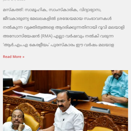
മസ്കത്ത്: സാമൂഹിക, സാംസ്‌കാരിക, വിദ്യാഭ്യാസ,
ജീവകാരുണ്യ മേഖലകളിൽ ശ്രദ്ധേയമായ സംഭാവനകൾ
നൽകുന്ന വ്യക്തിത്വങ്ങളെ ആദരിക്കുന്നതിനായി റൂവി മലയാളി
അസോസിയേഷൻ (RMA) എല്ലാ വർഷവും നൽകി വരുന്ന
‘ആർ.എം.എ കേരളീയം’ പുരസ്‌കാരം ഈ വർഷം മലയാള
Read More »