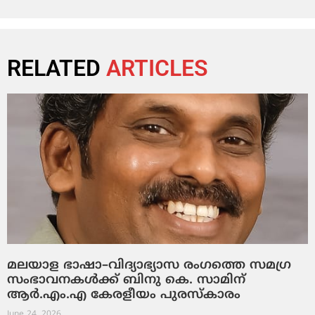
RELATED
ARTICLES
മലയാള ഭാഷാ–വിദ്യാഭ്യാസ രംഗത്തെ സമഗ്ര
സംഭാവനകൾക്ക് ബിനു കെ. സാമിന്
ആർ.എം.എ കേരളീയം പുരസ്‌കാരം
June 24, 2026