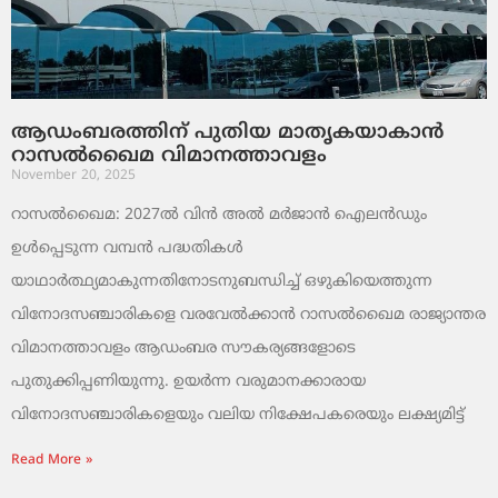
ആഡംബരത്തിന് പുതിയ മാതൃകയാകാൻ
റാസൽഖൈമ വിമാനത്താവളം
November 20, 2025
റാസൽഖൈമ: 2027ൽ വിൻ അൽ മർജാൻ ഐലൻഡും
ഉൾപ്പെടുന്ന വമ്പൻ പദ്ധതികൾ
യാഥാർത്ഥ്യമാകുന്നതിനോടനുബന്ധിച്ച് ഒഴുകിയെത്തുന്ന
വിനോദസഞ്ചാരികളെ വരവേൽക്കാൻ റാസൽഖൈമ രാജ്യാന്തര
വിമാനത്താവളം ആഡംബര സൗകര്യങ്ങളോടെ
പുതുക്കിപ്പണിയുന്നു. ഉയർന്ന വരുമാനക്കാരായ
വിനോദസഞ്ചാരികളെയും വലിയ നിക്ഷേപകരെയും ലക്ഷ്യമിട്ട്
Read More »