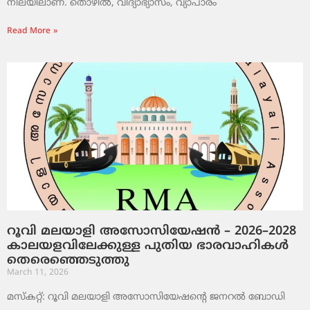
നിലയിലാണ്. തൊഴിൽ, വിദ്യാഭ്യാസം, വ്യാപാരം
Read More »
റൂവി മലയാളി അസോസിയേഷൻ – 2026–2028
കാലയളവിലേക്കുള്ള പുതിയ ഭാരവാഹികൾ
തെരെഞ്ഞെടുത്തു
March 11, 2026
മസ്കറ്റ്: റൂവി മലയാളി അസോസിയേഷന്റെ ജനറൽ ബോഡി