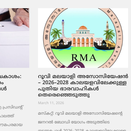
ടവകാശം:
റൂവി മലയാളി അസോസിയേഷൻ
റം
– 2026–2028 കാലയളവിലേക്കുള്ള
ങൾ
പുതിയ ഭാരവാഹികൾ
തെരെഞ്ഞെടുത്തു
March 11, 2026
രസിഡന്റ്
മസ്കറ്റ്: റൂവി മലയാളി അസോസിയേഷന്റെ
ാലത്ത്
ജനറൽ ബോഡി യോഗം അടുത്തിടെ
 ഭൗമപരമായ