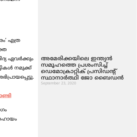
രം’ എത്ര
ക്ത
അമേരിക്കയിലെ ഇന്ത്യന്‍
്യ ഏവര്‍ക്കും
സമൂഹത്തെ പ്രശംസിച്ച്
കള്‍ നമുക്ക്
ഡെമോക്രാറ്റിക് പ്രസിഡന്റ്
പ്രായപ്പെട്ടു.
സ്ഥാനാര്‍ത്ഥി ജോ ബൈഡന്‍
September 23, 2020
ാണ്ടി
ാഗം
ധ സഹായം