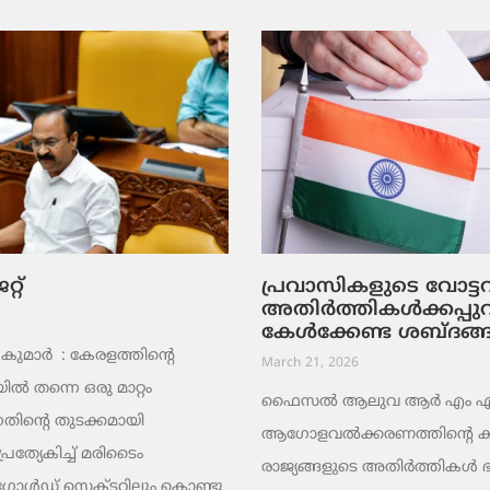
റ്
പ്രവാസികളുടെ വോട്
അതിർത്തികൾക്കപ്പു
കേൾക്കേണ്ട ശബ്ദങ്
ുമാര്‍ : കേരളത്തിന്റെ
March 21, 2026
ൽ തന്നെ ഒരു മാറ്റം
ഫൈസൽ ആലുവ ആർ എം എ പ്
തിന്റെ തുടക്കമായി
ആഗോളവൽക്കരണത്തിന്റെ ക
പ്രത്യേകിച്ച് മരിടൈം
രാജ്യങ്ങളുടെ അതിർത്തികൾ
 ഗോൾഡ് സെക്ടറിലും കൊണ്ടു