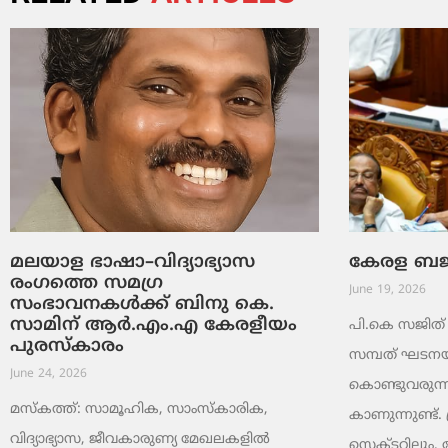
മലയാള ഭാഷാ–വിദ്യാഭ്യാസ
കേരള ബജറ്
രംഗത്തെ സമഗ്ര
June 19, 2026
സംഭാവനകൾക്ക് ബിനു കെ.
സാമിന് ആർ.എം.എ കേരളീയം
പി.കെ സജിത് ക
പുരസ്‌കാരം
സമ്പത് ഘടനയി
June 24, 2026
കൊണ്ടുവരുന്ന
മസ്കത്ത്: സാമൂഹിക, സാംസ്‌കാരിക,
കാണുന്നുണ്ട്. 
വിദ്യാഭ്യാസ, ജീവകാരുണ്യ മേഖലകളിൽ
സെക്ടറിലും,