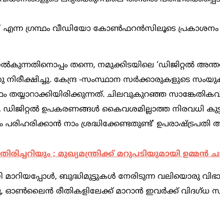
ള്‍’ എന്ന ഗ്രന്ഥം വീഡിയോ കോണ്‍ഫറന്‍സിലൂടെ പ്രകാശനം
നല്‍കുന്നതിനൊപ്പം തന്നെ, നമുക്കിടയിലെ ‘ഡിജിറ്റല്‍ അന്ത
ിരീക്ഷിച്ചു. കേന്ദ്ര -സംസ്ഥാന സര്‍ക്കാരുകളുടെ സംയു
 തയ്യാറാക്കിയിരിക്കുന്നത്. ചിലവുകുറഞ്ഞ സാങ്കേതികവിദ
 ഡിജിറ്റല്‍ ഉപകരണങ്ങള്‍ കൈവശമില്ലാത്ത നിരവധി കുട്ടി
 പരിഹരിക്കാന്‍ നാം ശ്രദ്ധിക്കേണ്ടതുണ്ട്’ ഉപരാഷ്ട്രപതി അഭി
ിച്ചറിയും ; മുഖ്യമന്ത്രിക്ക് മറുപടിയുമായി ഉമ്മന്‍ ച
ിയപ്പോള്‍, ബുദ്ധിമുട്ടുകള്‍ നേരിടുന്ന വലിയൊരു വിഭ
ിഡു, ഓണ്‍ലൈന്‍ രീതികളിലേക്ക് മാറാന്‍ ഇവര്‍ക്ക് വിദഗ്