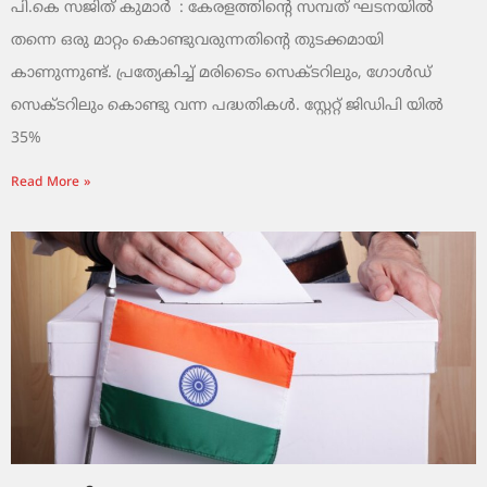
പി.കെ സജിത് കുമാര്‍ : കേരളത്തിന്റെ സമ്പത് ഘടനയിൽ
തന്നെ ഒരു മാറ്റം കൊണ്ടുവരുന്നതിന്റെ തുടക്കമായി
കാണുന്നുണ്ട്. പ്രത്യേകിച്ച് മരിടൈം സെക്ടറിലും, ഗോൾഡ്
സെക്ടറിലും കൊണ്ടു വന്ന പദ്ധതികൾ. സ്റ്റേറ്റ് ജിഡിപി യിൽ
35%
Read More »