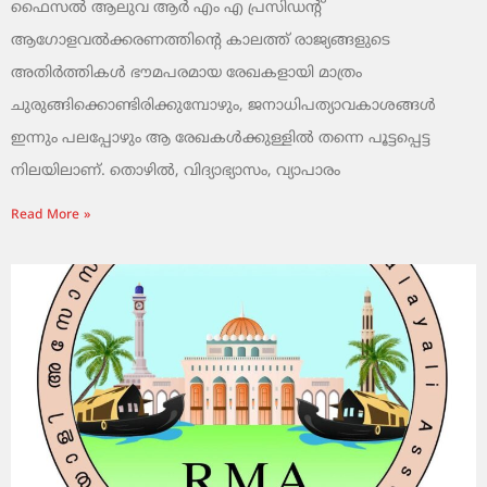
ഫൈസൽ ആലുവ ആർ എം എ പ്രസിഡന്റ്
ആഗോളവൽക്കരണത്തിന്റെ കാലത്ത് രാജ്യങ്ങളുടെ
അതിർത്തികൾ ഭൗമപരമായ രേഖകളായി മാത്രം
ചുരുങ്ങിക്കൊണ്ടിരിക്കുമ്പോഴും, ജനാധിപത്യാവകാശങ്ങൾ
ഇന്നും പലപ്പോഴും ആ രേഖകൾക്കുള്ളിൽ തന്നെ പൂട്ടപ്പെട്ട
നിലയിലാണ്. തൊഴിൽ, വിദ്യാഭ്യാസം, വ്യാപാരം
Read More »