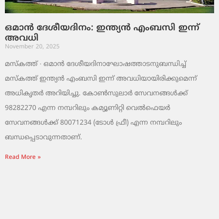
ഒമാൻ ദേശീയദിനം: ഇന്ത്യൻ എംബസി ഇന്ന്
അവധി
November 20, 2025
മസ്‌കത്ത് ∙ ഒമാൻ ദേശീയദിനാഘോഷത്താടനുബന്ധിച്ച്
മസ്‌കത്ത് ഇന്ത്യൻ എംബസി ഇന്ന് അവധിയായിരിക്കുമെന്ന്
അധികൃതർ അറിയിച്ചു. കോൺസുലാർ സേവനങ്ങൾക്ക്
98282270 എന്ന നമ്പറിലും കമ്യൂണിറ്റി വെൽഫെയർ
സേവനങ്ങൾക്ക് 80071234 (ടോൾ ഫ്രീ) എന്ന നമ്പറിലും
ബന്ധപ്പെടാവുന്നതാണ്.
Read More »