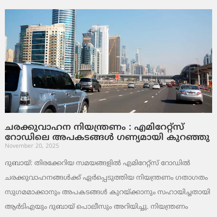
ചരക്കുവാഹന നിയന്ത്രണം : എമിറേറ്റ്സ്
റോഡിലെ അപകടങ്ങൾ ഗണ്യമായി കുറഞ്ഞു
November 20, 2025
ദുബായ്: തിരക്കേറിയ സമയങ്ങളിൽ എമിറേറ്റ്സ് റോഡിൽ
ചരക്കുവാഹനങ്ങൾക്ക് ഏർപ്പെടുത്തിയ നിയന്ത്രണം ഗതാഗതം
സുഗമമാക്കാനും അപകടങ്ങൾ കുറയ്ക്കാനും സഹായിച്ചതായി
ആർടിഎയും ദുബായ് പൊലീസും അറിയിച്ചു. നിയന്ത്രണം