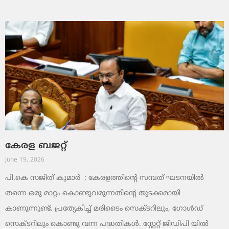
കേരള ബജറ്റ്
June 19, 2026
പി.കെ സജിത് കുമാര്‍ : കേരളത്തിന്റെ സമ്പത് ഘടനയിൽ
തന്നെ ഒരു മാറ്റം കൊണ്ടുവരുന്നതിന്റെ തുടക്കമായി
കാണുന്നുണ്ട്. പ്രത്യേകിച്ച് മരിടൈം സെക്ടറിലും, ഗോൾഡ്
സെക്ടറിലും കൊണ്ടു വന്ന പദ്ധതികൾ. സ്റ്റേറ്റ് ജിഡിപി യിൽ