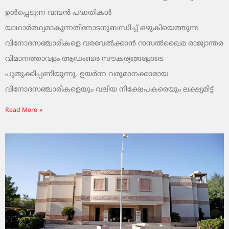
ഉൾപ്പെടുന്ന വമ്പൻ പദ്ധതികൾ
യാഥാർത്ഥ്യമാകുന്നതിനോടനുബന്ധിച്ച് ഒഴുകിയെത്തുന്ന
വിനോദസഞ്ചാരികളെ വരവേൽക്കാൻ റാസൽഖൈമ രാജ്യാന്തര
വിമാനത്താവളം ആഡംബര സൗകര്യങ്ങളോടെ
പുതുക്കിപ്പണിയുന്നു. ഉയർന്ന വരുമാനക്കാരായ
വിനോദസഞ്ചാരികളെയും വലിയ നിക്ഷേപകരെയും ലക്ഷ്യമിട്ട്
Read More »