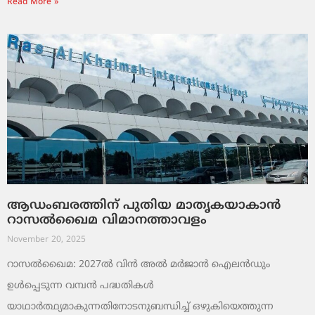
Read More »
ആഡംബരത്തിന് പുതിയ മാതൃകയാകാൻ
റാസൽഖൈമ വിമാനത്താവളം
November 20, 2025
റാസൽഖൈമ: 2027ൽ വിൻ അൽ മർജാൻ ഐലൻഡും
ഉൾപ്പെടുന്ന വമ്പൻ പദ്ധതികൾ
യാഥാർത്ഥ്യമാകുന്നതിനോടനുബന്ധിച്ച് ഒഴുകിയെത്തുന്ന