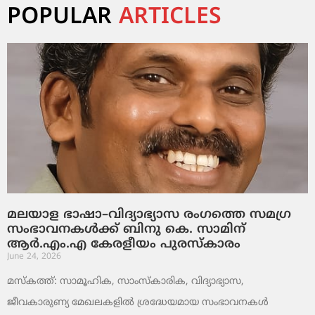
POPULAR
ARTICLES
മലയാള ഭാഷാ–വിദ്യാഭ്യാസ രംഗത്തെ സമഗ്ര
സംഭാവനകൾക്ക് ബിനു കെ. സാമിന്
ആർ.എം.എ കേരളീയം പുരസ്‌കാരം
June 24, 2026
മസ്കത്ത്: സാമൂഹിക, സാംസ്‌കാരിക, വിദ്യാഭ്യാസ,
ജീവകാരുണ്യ മേഖലകളിൽ ശ്രദ്ധേയമായ സംഭാവനകൾ