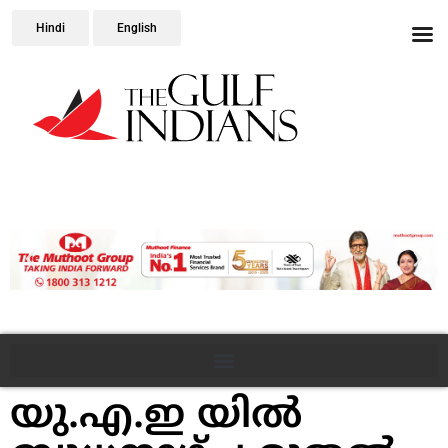
Hindi
English
യു.എ.ഇ യില്‍