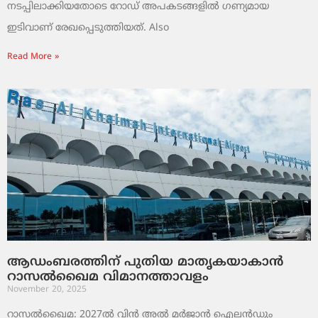
നടപ്പിലാക്കിയതോടെ റോഡ് അപകടങ്ങളിൽ ഗണ്യമായ
ഇടിവാണ് രേഖപ്പെടുത്തിയത്. Also
Read More »
ആഡംബരത്തിന് പുതിയ മാതൃകയാകാൻ
റാസൽഖൈമ വിമാനത്താവളം
November 20, 2025
റാസൽഖൈമ: 2027ൽ വിൻ അൽ മർജാൻ ഐലൻഡും