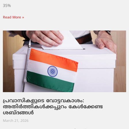
35%
Read More »
പ്രവാസികളുടെ വോട്ടവകാശം:
അതിർത്തികൾക്കപ്പുറം കേൾക്കേണ്ട
ശബ്ദങ്ങൾ
March 21, 2026