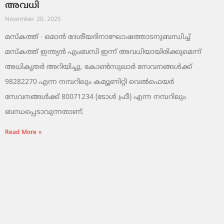
അവധി
November 20, 2025
മസ്‌കത്ത് ∙ ഒമാൻ ദേശീയദിനാഘോഷത്താടനുബന്ധിച്ച്
മസ്‌കത്ത് ഇന്ത്യൻ എംബസി ഇന്ന് അവധിയായിരിക്കുമെന്ന്
അധികൃതർ അറിയിച്ചു. കോൺസുലാർ സേവനങ്ങൾക്ക്
98282270 എന്ന നമ്പറിലും കമ്യൂണിറ്റി വെൽഫെയർ
സേവനങ്ങൾക്ക് 80071234 (ടോൾ ഫ്രീ) എന്ന നമ്പറിലും
ബന്ധപ്പെടാവുന്നതാണ്.
Read More »