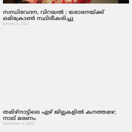
സന്ധിവേദന, വിറയല്‍ ; ശോഭനയ്ക്ക്
ഒമിക്രോണ്‍ സ്ഥിരീകരിച്ചു
January 9, 2022
തമിഴ്‌നാട്ടിലെ ഏഴ് ജില്ലകളില്‍ കനത്തമഴ;
നാല് മരണം
December 4, 2020