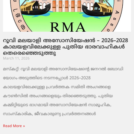
റൂവി മലയാളി അസോസിയേഷൻ – 2026–2028
കാലയളവിലേക്കുള്ള പുതിയ ഭാരവാഹികൾ
തെരെഞ്ഞെടുത്തു
March 11, 2026
മസ്കറ്റ്: റൂവി മലയാളി അസോസിയേഷന്റെ ജനറൽ ബോഡി
യോഗം അടുത്തിടെ നടന്നപ്പോൾ 2026–2028
കാലയളവിലേക്കുള്ള പ്രവർത്തക സമിതി അംഗങ്ങളെ
കൗൺസിൽ അംഗങ്ങളെയും തിരഞ്ഞെടുത്തു. പുതിയ
കമ്മിറ്റിയുടെ ഭാഗമായി അസോസിയേഷൻ സാമൂഹിക,
സാംസ്‌കാരിക, ജീവകാരുണ്യ പ്രവർത്തനങ്ങൾ
Read More »