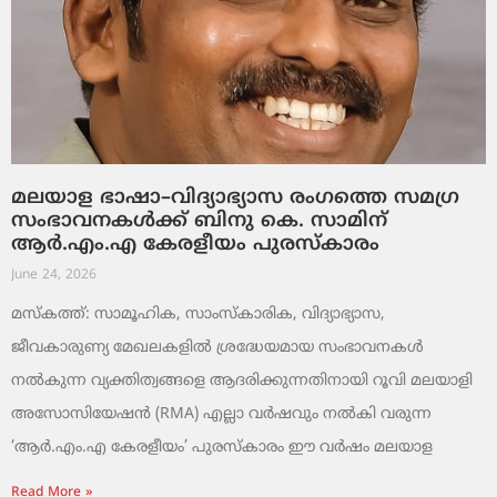
മലയാള ഭാഷാ–വിദ്യാഭ്യാസ രംഗത്തെ സമഗ്ര
സംഭാവനകൾക്ക് ബിനു കെ. സാമിന്
ആർ.എം.എ കേരളീയം പുരസ്‌കാരം
June 24, 2026
മസ്കത്ത്: സാമൂഹിക, സാംസ്‌കാരിക, വിദ്യാഭ്യാസ,
ജീവകാരുണ്യ മേഖലകളിൽ ശ്രദ്ധേയമായ സംഭാവനകൾ
നൽകുന്ന വ്യക്തിത്വങ്ങളെ ആദരിക്കുന്നതിനായി റൂവി മലയാളി
അസോസിയേഷൻ (RMA) എല്ലാ വർഷവും നൽകി വരുന്ന
‘ആർ.എം.എ കേരളീയം’ പുരസ്‌കാരം ഈ വർഷം മലയാള
Read More »