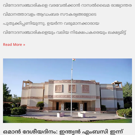
വിനോദസഞ്ചാരികളെ വരവേൽക്കാൻ റാസൽഖൈമ രാജ്യാന്തര
വിമാനത്താവളം ആഡംബര സൗകര്യങ്ങളോടെ
പുതുക്കിപ്പണിയുന്നു. ഉയർന്ന വരുമാനക്കാരായ
വിനോദസഞ്ചാരികളെയും വലിയ നിക്ഷേപകരെയും ലക്ഷ്യമിട്ട്
Read More »
ഒമാൻ ദേശീയദിനം: ഇന്ത്യൻ എംബസി ഇന്ന്