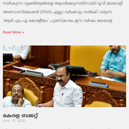
നൽകുന്ന വ്യക്തിത്വങ്ങളെ ആദരിക്കുന്നതിനായി റൂവി മലയാളി
അസോസിയേഷൻ (RMA) എല്ലാ വർഷവും നൽകി വരുന്ന
‘ആർ.എം.എ കേരളീയം’ പുരസ്‌കാരം ഈ വർഷം മലയാള
Read More »
കേരള ബജറ്റ്
June 19, 2026