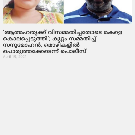
‘ആത്മഹത്യക്ക് വിസമ്മതിച്ചതോടെ മകളെ
കൊലപ്പെടുത്തി’; കുറ്റം സമ്മതിച്ച്
സനുമോഹന്‍, മൊഴികളില്‍
പൊരുത്തക്കേടെന്ന് പൊലീസ്
April 19, 2021