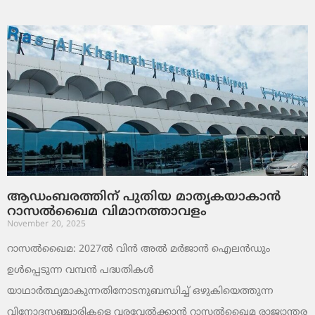
ആഡംബരത്തിന് പുതിയ മാതൃകയാകാൻ
റാസൽഖൈമ വിമാനത്താവളം
November 20, 2025
റാസൽഖൈമ: 2027ൽ വിൻ അൽ മർജാൻ ഐലൻഡും
ഉൾപ്പെടുന്ന വമ്പൻ പദ്ധതികൾ
യാഥാർത്ഥ്യമാകുന്നതിനോടനുബന്ധിച്ച് ഒഴുകിയെത്തുന്ന
വിനോദസഞ്ചാരികളെ വരവേൽക്കാൻ റാസൽഖൈമ രാജ്യാന്തര