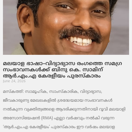
മലയാള ഭാഷാ–വിദ്യാഭ്യാസ രംഗത്തെ സമഗ്ര
സംഭാവനകൾക്ക് ബിനു കെ. സാമിന്
ആർ.എം.എ കേരളീയം പുരസ്‌കാരം
June 24, 2026
മസ്കത്ത്: സാമൂഹിക, സാംസ്‌കാരിക, വിദ്യാഭ്യാസ,
ജീവകാരുണ്യ മേഖലകളിൽ ശ്രദ്ധേയമായ സംഭാവനകൾ
നൽകുന്ന വ്യക്തിത്വങ്ങളെ ആദരിക്കുന്നതിനായി റൂവി മലയാളി
അസോസിയേഷൻ (RMA) എല്ലാ വർഷവും നൽകി വരുന്ന
‘ആർ.എം.എ കേരളീയം’ പുരസ്‌കാരം ഈ വർഷം മലയാള