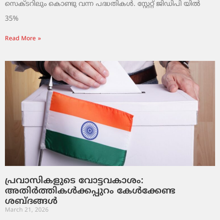
സെക്ടറിലും കൊണ്ടു വന്ന പദ്ധതികൾ. സ്റ്റേറ്റ് ജിഡിപി യിൽ
35%
Read More »
പ്രവാസികളുടെ വോട്ടവകാശം:
അതിർത്തികൾക്കപ്പുറം കേൾക്കേണ്ട
ശബ്ദങ്ങൾ
March 21, 2026