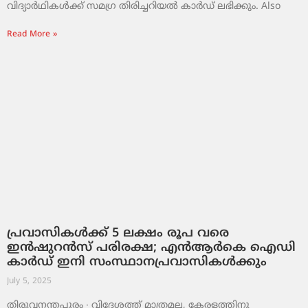
വിദ്യാർഥികൾക്ക് സമഗ്ര തിരിച്ചറിയൽ കാർഡ് ലഭിക്കും. Also
Read More »
പ്രവാസികൾക്ക് 5 ലക്ഷം രൂപ വരെ
ഇൻഷുറൻസ് പരിരക്ഷ; എൻആർകെ ഐഡി
കാർഡ് ഇനി സംസ്ഥാനപ്രവാസികൾക്കും
July 5, 2025
തിരുവനന്തപുരം ∙ വിദേശത്ത് മാത്രമല്ല, കേരളത്തിനു