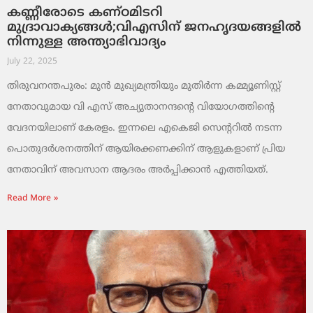
കണ്ണീരോടെ കണ്ഠമിടറി
മുദ്രാവാക്യങ്ങൾ;വിഎസിന് ജനഹൃദയങ്ങളിൽ
നിന്നുള്ള അന്ത്യാഭിവാദ്യം
July 22, 2025
തിരുവനന്തപുരം: മുൻ മുഖ്യമന്ത്രിയും മുതിർന്ന കമ്മ്യൂണിസ്റ്റ്
നേതാവുമായ വി എസ് അച്യുതാനന്ദന്റെ വിയോഗത്തിൻ്റെ
വേദനയിലാണ് കേരളം. ഇന്നലെ എകെജി സെന്ററിൽ നടന്ന
പൊതുദർശനത്തിന് ആയിരക്കണക്കിന് ആളുകളാണ് പ്രിയ
നേതാവിന് അവസാന ആദരം അർപ്പിക്കാൻ എത്തിയത്.
Read More »