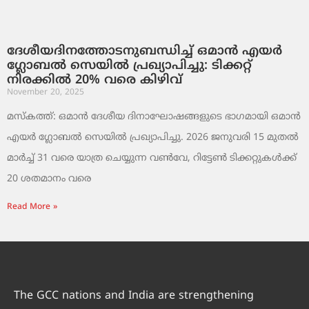
ദേശീയദിനത്തോടനുബന്ധിച്ച് ഒമാൻ എയർ
ഗ്ലോബൽ സെയിൽ പ്രഖ്യാപിച്ചു: ടിക്കറ്റ്
നിരക്കിൽ 20% വരെ കിഴിവ്
November 20, 2025
മസ്‌കത്ത്: ഒമാൻ ദേശീയ ദിനാഘോഷങ്ങളുടെ ഭാഗമായി ഒമാൻ
എയർ ഗ്ലോബൽ സെയിൽ പ്രഖ്യാപിച്ചു. 2026 ജനുവരി 15 മുതൽ
മാർച്ച് 31 വരെ യാത്ര ചെയ്യുന്ന വൺവേ, റിട്ടേൺ ടിക്കറ്റുകൾക്ക്
20 ശതമാനം വരെ
Read More »
The GCC nations and India are strengthening