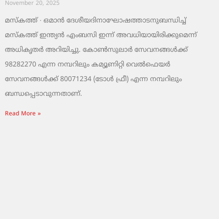
November 20, 2025
മസ്‌കത്ത് ∙ ഒമാൻ ദേശീയദിനാഘോഷത്താടനുബന്ധിച്ച്
മസ്‌കത്ത് ഇന്ത്യൻ എംബസി ഇന്ന് അവധിയായിരിക്കുമെന്ന്
അധികൃതർ അറിയിച്ചു. കോൺസുലാർ സേവനങ്ങൾക്ക്
98282270 എന്ന നമ്പറിലും കമ്യൂണിറ്റി വെൽഫെയർ
സേവനങ്ങൾക്ക് 80071234 (ടോൾ ഫ്രീ) എന്ന നമ്പറിലും
ബന്ധപ്പെടാവുന്നതാണ്.
Read More »