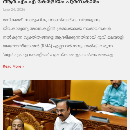
ആർ.എം.എ കേരളീയം പുരസ്‌കാരം
June 24, 2026
മസ്കത്ത്: സാമൂഹിക, സാംസ്‌കാരിക, വിദ്യാഭ്യാസ,
ജീവകാരുണ്യ മേഖലകളിൽ ശ്രദ്ധേയമായ സംഭാവനകൾ
നൽകുന്ന വ്യക്തിത്വങ്ങളെ ആദരിക്കുന്നതിനായി റൂവി മലയാളി
അസോസിയേഷൻ (RMA) എല്ലാ വർഷവും നൽകി വരുന്ന
‘ആർ.എം.എ കേരളീയം’ പുരസ്‌കാരം ഈ വർഷം മലയാള
Read More »