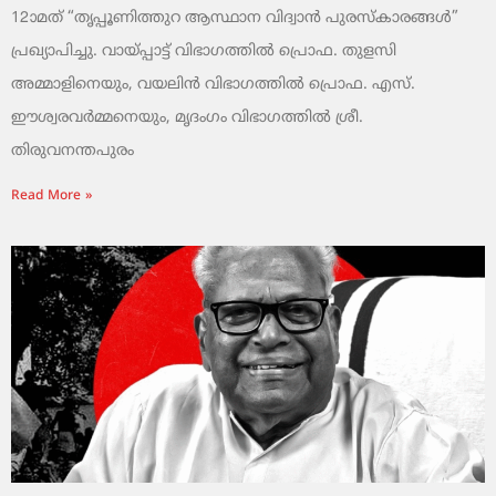
12ാമത് “തൃപ്പൂണിത്തുറ ആസ്ഥാന വിദ്വാൻ പുരസ്‌കാരങ്ങൾ”
പ്രഖ്യാപിച്ചു. വായ്‌പ്പാട്ട് വിഭാഗത്തിൽ പ്രൊഫ. തുളസി
അമ്മാളിനെയും, വയലിൻ വിഭാഗത്തിൽ പ്രൊഫ. എസ്.
ഈശ്വരവർമ്മനെയും, മൃദംഗം വിഭാഗത്തിൽ ശ്രീ.
തിരുവനന്തപുരം
Read More »