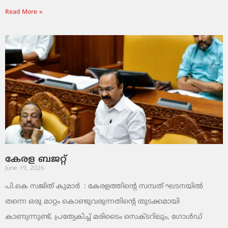
Read More »
കേരള ബജറ്റ്
June 19, 2026
പി.കെ സജിത് കുമാര്‍ : കേരളത്തിന്റെ സമ്പത് ഘടനയിൽ
തന്നെ ഒരു മാറ്റം കൊണ്ടുവരുന്നതിന്റെ തുടക്കമായി
കാണുന്നുണ്ട്. പ്രത്യേകിച്ച് മരിടൈം സെക്ടറിലും, ഗോൾഡ്