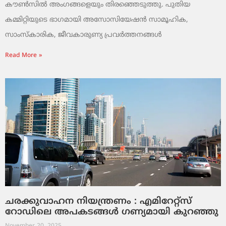
കൗൺസിൽ അംഗങ്ങളെയും തിരഞ്ഞെടുത്തു. പുതിയ
കമ്മിറ്റിയുടെ ഭാഗമായി അസോസിയേഷൻ സാമൂഹിക,
സാംസ്‌കാരിക, ജീവകാരുണ്യ പ്രവർത്തനങ്ങൾ
Read More »
ചരക്കുവാഹന നിയന്ത്രണം : എമിറേറ്റ്സ്
റോഡിലെ അപകടങ്ങൾ ഗണ്യമായി കുറഞ്ഞു