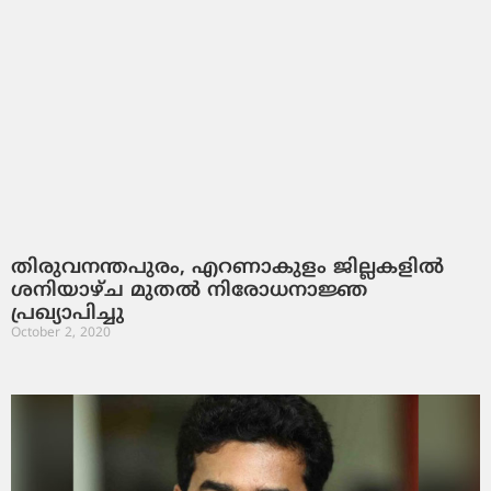
തിരുവനന്തപുരം, എറണാകുളം ജില്ലകളില്‍
ശനിയാഴ്ച മുതല്‍ നിരോധനാജ്ഞ
പ്രഖ്യാപിച്ചു
October 2, 2020