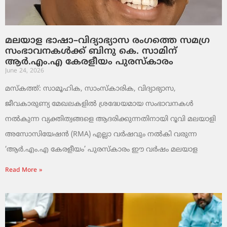
മലയാള ഭാഷാ–വിദ്യാഭ്യാസ രംഗത്തെ സമഗ്ര
സംഭാവനകൾക്ക് ബിനു കെ. സാമിന്
ആർ.എം.എ കേരളീയം പുരസ്‌കാരം
June 24, 2026
മസ്കത്ത്: സാമൂഹിക, സാംസ്‌കാരിക, വിദ്യാഭ്യാസ,
ജീവകാരുണ്യ മേഖലകളിൽ ശ്രദ്ധേയമായ സംഭാവനകൾ
നൽകുന്ന വ്യക്തിത്വങ്ങളെ ആദരിക്കുന്നതിനായി റൂവി മലയാളി
അസോസിയേഷൻ (RMA) എല്ലാ വർഷവും നൽകി വരുന്ന
‘ആർ.എം.എ കേരളീയം’ പുരസ്‌കാരം ഈ വർഷം മലയാള
Read More »