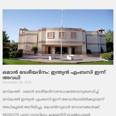
ഒമാൻ ദേശീയദിനം: ഇന്ത്യൻ എംബസി ഇന്ന്
അവധി
November 20, 2025
മസ്‌കത്ത് ∙ ഒമാൻ ദേശീയദിനാഘോഷത്താടനുബന്ധിച്ച്
മസ്‌കത്ത് ഇന്ത്യൻ എംബസി ഇന്ന് അവധിയായിരിക്കുമെന്ന്
അധികൃതർ അറിയിച്ചു. കോൺസുലാർ സേവനങ്ങൾക്ക്
98282270 എന്ന നമ്പറിലും കമ്യൂണിറ്റി വെൽഫെയർ