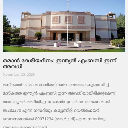
ഒമാൻ ദേശീയദിനം: ഇന്ത്യൻ എംബസി ഇന്ന്
അവധി
November 20, 2025
മസ്‌കത്ത് ∙ ഒമാൻ ദേശീയദിനാഘോഷത്താടനുബന്ധിച്ച്
മസ്‌കത്ത് ഇന്ത്യൻ എംബസി ഇന്ന് അവധിയായിരിക്കുമെന്ന്
അധികൃതർ അറിയിച്ചു. കോൺസുലാർ സേവനങ്ങൾക്ക്
98282270 എന്ന നമ്പറിലും കമ്യൂണിറ്റി വെൽഫെയർ
സേവനങ്ങൾക്ക് 80071234 (ടോൾ ഫ്രീ) എന്ന നമ്പറിലും
ബന്ധപ്പെടാവുന്നതാണ്.