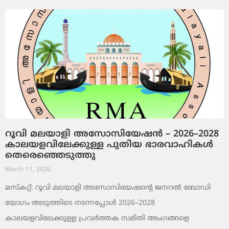
റൂവി മലയാളി അസോസിയേഷൻ – 2026–2028
കാലയളവിലേക്കുള്ള പുതിയ ഭാരവാഹികൾ
തെരെഞ്ഞെടുത്തു
March 11, 2026
മസ്കറ്റ്: റൂവി മലയാളി അസോസിയേഷന്റെ ജനറൽ ബോഡി
യോഗം അടുത്തിടെ നടന്നപ്പോൾ 2026–2028
കാലയളവിലേക്കുള്ള പ്രവർത്തക സമിതി അംഗങ്ങളെ