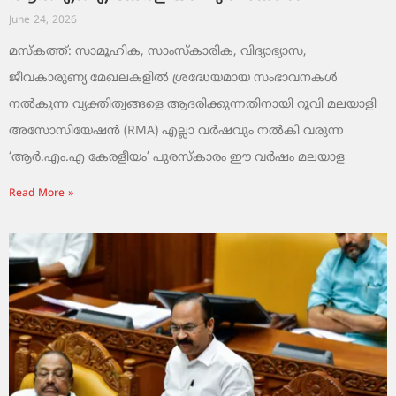
June 24, 2026
മസ്കത്ത്: സാമൂഹിക, സാംസ്‌കാരിക, വിദ്യാഭ്യാസ,
ജീവകാരുണ്യ മേഖലകളിൽ ശ്രദ്ധേയമായ സംഭാവനകൾ
നൽകുന്ന വ്യക്തിത്വങ്ങളെ ആദരിക്കുന്നതിനായി റൂവി മലയാളി
അസോസിയേഷൻ (RMA) എല്ലാ വർഷവും നൽകി വരുന്ന
‘ആർ.എം.എ കേരളീയം’ പുരസ്‌കാരം ഈ വർഷം മലയാള
Read More »