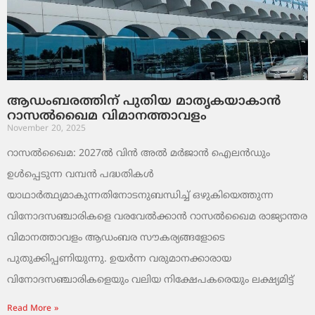
ആഡംബരത്തിന് പുതിയ മാതൃകയാകാൻ
റാസൽഖൈമ വിമാനത്താവളം
November 20, 2025
റാസൽഖൈമ: 2027ൽ വിൻ അൽ മർജാൻ ഐലൻഡും
ഉൾപ്പെടുന്ന വമ്പൻ പദ്ധതികൾ
യാഥാർത്ഥ്യമാകുന്നതിനോടനുബന്ധിച്ച് ഒഴുകിയെത്തുന്ന
വിനോദസഞ്ചാരികളെ വരവേൽക്കാൻ റാസൽഖൈമ രാജ്യാന്തര
വിമാനത്താവളം ആഡംബര സൗകര്യങ്ങളോടെ
പുതുക്കിപ്പണിയുന്നു. ഉയർന്ന വരുമാനക്കാരായ
വിനോദസഞ്ചാരികളെയും വലിയ നിക്ഷേപകരെയും ലക്ഷ്യമിട്ട്
Read More »