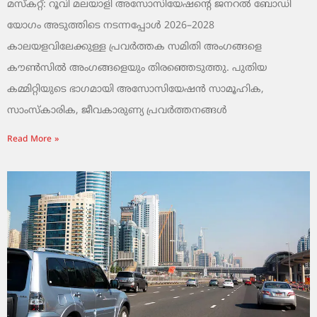
മസ്കറ്റ്: റൂവി മലയാളി അസോസിയേഷന്റെ ജനറൽ ബോഡി
യോഗം അടുത്തിടെ നടന്നപ്പോൾ 2026–2028
കാലയളവിലേക്കുള്ള പ്രവർത്തക സമിതി അംഗങ്ങളെ
കൗൺസിൽ അംഗങ്ങളെയും തിരഞ്ഞെടുത്തു. പുതിയ
കമ്മിറ്റിയുടെ ഭാഗമായി അസോസിയേഷൻ സാമൂഹിക,
സാംസ്‌കാരിക, ജീവകാരുണ്യ പ്രവർത്തനങ്ങൾ
Read More »