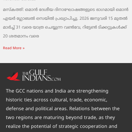
മസ്‌കത്ത്: ഒമാൻ ദേശീയ ദിനാഘോഷങ്ങളുടെ ഭാഗമായി ഒമാൻ
എയർ ഗ്ലോബൽ സെയിൽ പ്രഖ്യാപിച്ചു. 2026 ജനുവരി 15 മുതൽ
മാർച്ച് 31 വരെ യാത്ര ചെയ്യുന്ന വൺവേ, റിട്ടേൺ ടിക്കറ്റുകൾക്ക്
20 ശതമാനം വരെ
Read More »
The GCC nations and India are strengthening
historic ties across cultural, trade, economic,
defense and political areas. Relations between the
two regions are maturing beyond trade, as they
realize the potential of strategic cooperation and