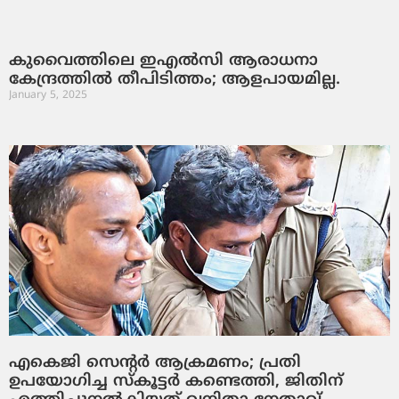
കുവൈത്തിലെ ഇഎൽസി ആരാധനാ
കേന്ദ്രത്തിൽ തീപിടിത്തം; ആളപായമില്ല.
January 5, 2025
എകെജി സെന്റര്‍ ആക്രമണം; പ്രതി
ഉപയോഗിച്ച സ്‌കൂട്ടര്‍ കണ്ടെത്തി, ജിതിന്