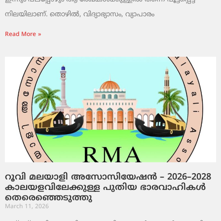
നിലയിലാണ്. തൊഴിൽ, വിദ്യാഭ്യാസം, വ്യാപാരം
Read More »
റൂവി മലയാളി അസോസിയേഷൻ – 2026–2028
കാലയളവിലേക്കുള്ള പുതിയ ഭാരവാഹികൾ
തെരെഞ്ഞെടുത്തു
March 11, 2026