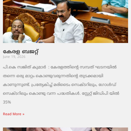
കേരള ബജറ്റ്
June 19, 2026
പി.കെ സജിത് കുമാര്‍ : കേരളത്തിന്റെ സമ്പത് ഘടനയിൽ
തന്നെ ഒരു മാറ്റം കൊണ്ടുവരുന്നതിന്റെ തുടക്കമായി
കാണുന്നുണ്ട്. പ്രത്യേകിച്ച് മരിടൈം സെക്ടറിലും, ഗോൾഡ്
സെക്ടറിലും കൊണ്ടു വന്ന പദ്ധതികൾ. സ്റ്റേറ്റ് ജിഡിപി യിൽ
35%
Read More »