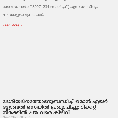
സേവനങ്ങൾക്ക് 80071234 (ടോൾ ഫ്രീ) എന്ന നമ്പറിലും
ബന്ധപ്പെടാവുന്നതാണ്.
Read More »
ദേശീയദിനത്തോടനുബന്ധിച്ച് ഒമാൻ എയർ
ഗ്ലോബൽ സെയിൽ പ്രഖ്യാപിച്ചു: ടിക്കറ്റ്
നിരക്കിൽ 20% വരെ കിഴിവ്
November 20, 2025