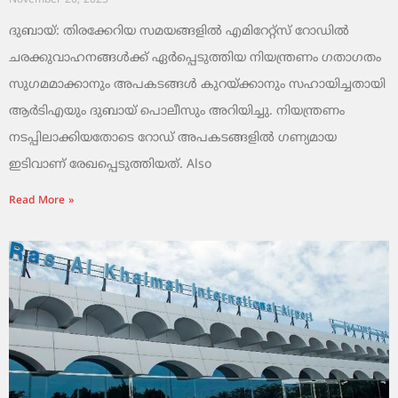
November 20, 2025
ദുബായ്: തിരക്കേറിയ സമയങ്ങളിൽ എമിറേറ്റ്സ് റോഡിൽ
ചരക്കുവാഹനങ്ങൾക്ക് ഏർപ്പെടുത്തിയ നിയന്ത്രണം ഗതാഗതം
സുഗമമാക്കാനും അപകടങ്ങൾ കുറയ്ക്കാനും സഹായിച്ചതായി
ആർടിഎയും ദുബായ് പൊലീസും അറിയിച്ചു. നിയന്ത്രണം
നടപ്പിലാക്കിയതോടെ റോഡ് അപകടങ്ങളിൽ ഗണ്യമായ
ഇടിവാണ് രേഖപ്പെടുത്തിയത്. Also
Read More »