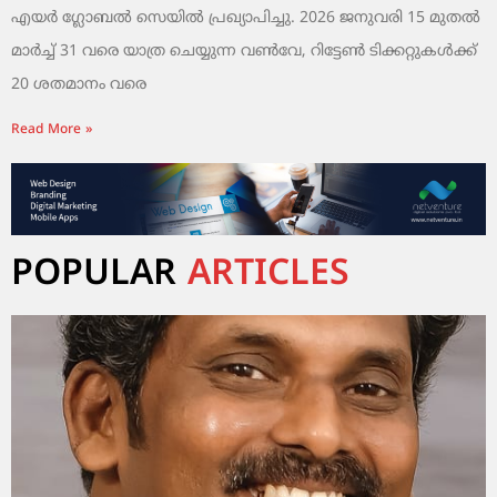
എയർ ഗ്ലോബൽ സെയിൽ പ്രഖ്യാപിച്ചു. 2026 ജനുവരി 15 മുതൽ
മാർച്ച് 31 വരെ യാത്ര ചെയ്യുന്ന വൺവേ, റിട്ടേൺ ടിക്കറ്റുകൾക്ക്
20 ശതമാനം വരെ
Read More »
POPULAR
ARTICLES