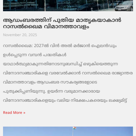
ആഡംബരത്തിന് പുതിയ മാതൃകയാകാൻ
റാസൽഖൈമ വിമാനത്താവളം
November 20, 2025
റാസൽഖൈമ: 2027ൽ വിൻ അൽ മർജാൻ ഐലൻഡും
ഉൾപ്പെടുന്ന വമ്പൻ പദ്ധതികൾ
യാഥാർത്ഥ്യമാകുന്നതിനോടനുബന്ധിച്ച് ഒഴുകിയെത്തുന്ന
വിനോദസഞ്ചാരികളെ വരവേൽക്കാൻ റാസൽഖൈമ രാജ്യാന്തര
വിമാനത്താവളം ആഡംബര സൗകര്യങ്ങളോടെ
പുതുക്കിപ്പണിയുന്നു. ഉയർന്ന വരുമാനക്കാരായ
വിനോദസഞ്ചാരികളെയും വലിയ നിക്ഷേപകരെയും ലക്ഷ്യമിട്ട്
Read More »