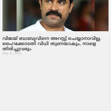
വിജയ് ബാബുവിനെ അറസ്റ്റ് ചെയ്യാനാവില്ല,
ഹൈക്കോടതി വിധി തുണയാകും, നാളെ
തിരിച്ചുവരും
May 31, 2022