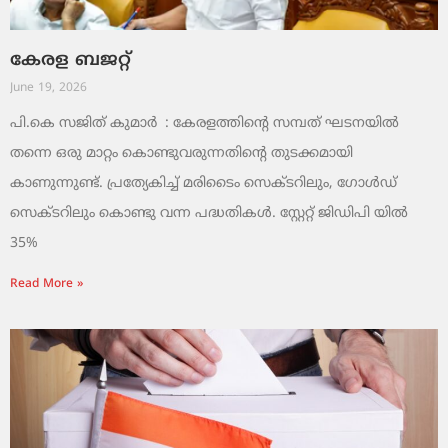
കേരള ബജറ്റ്
June 19, 2026
പി.കെ സജിത് കുമാര്‍ : കേരളത്തിന്റെ സമ്പത് ഘടനയിൽ
തന്നെ ഒരു മാറ്റം കൊണ്ടുവരുന്നതിന്റെ തുടക്കമായി
കാണുന്നുണ്ട്. പ്രത്യേകിച്ച് മരിടൈം സെക്ടറിലും, ഗോൾഡ്
സെക്ടറിലും കൊണ്ടു വന്ന പദ്ധതികൾ. സ്റ്റേറ്റ് ജിഡിപി യിൽ
35%
Read More »