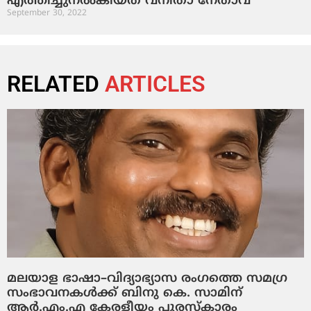
എത്തിച്ചുനല്‍കിയത് വനിതാ നേതാവ്
September 30, 2022
RELATED
ARTICLES
മലയാള ഭാഷാ–വിദ്യാഭ്യാസ രംഗത്തെ സമഗ്ര
സംഭാവനകൾക്ക് ബിനു കെ. സാമിന്
ആർ.എം.എ കേരളീയം പുരസ്‌കാരം