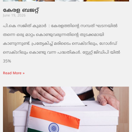
കേരള ബജറ്റ്
June 19, 2026
പി.കെ സജിത് കുമാര്‍ : കേരളത്തിന്റെ സമ്പത് ഘടനയിൽ
തന്നെ ഒരു മാറ്റം കൊണ്ടുവരുന്നതിന്റെ തുടക്കമായി
കാണുന്നുണ്ട്. പ്രത്യേകിച്ച് മരിടൈം സെക്ടറിലും, ഗോൾഡ്
സെക്ടറിലും കൊണ്ടു വന്ന പദ്ധതികൾ. സ്റ്റേറ്റ് ജിഡിപി യിൽ
35%
Read More »