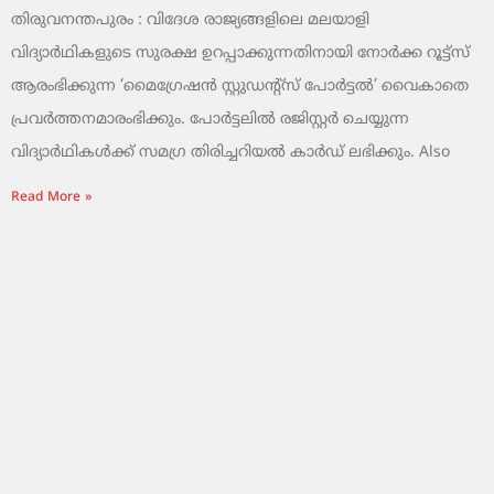
തിരുവനന്തപുരം : വിദേശ രാജ്യങ്ങളിലെ മലയാളി
വിദ്യാർഥികളുടെ സുരക്ഷ ഉറപ്പാക്കുന്നതിനായി നോർക്ക റൂട്ട്‌സ്
ആരംഭിക്കുന്ന ‘മൈഗ്രേഷൻ സ്റ്റുഡന്റ്സ് പോർട്ടൽ’ വൈകാതെ
പ്രവർത്തനമാരംഭിക്കും. പോർട്ടലിൽ രജിസ്റ്റർ ചെയ്യുന്ന
വിദ്യാർഥികൾക്ക് സമഗ്ര തിരിച്ചറിയൽ കാർഡ് ലഭിക്കും. Also
Read More »