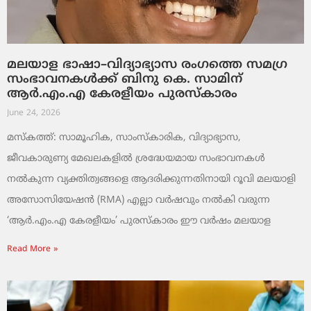
മലയാള ഭാഷാ–വിദ്യാഭ്യാസ രംഗത്തെ സമഗ്ര
സംഭാവനകൾക്ക് ബിനു കെ. സാമിന്
ആർ.എം.എ കേരളീയം പുരസ്‌കാരം
June 24, 2026
മസ്കത്ത്: സാമൂഹിക, സാംസ്‌കാരിക, വിദ്യാഭ്യാസ,
ജീവകാരുണ്യ മേഖലകളിൽ ശ്രദ്ധേയമായ സംഭാവനകൾ
നൽകുന്ന വ്യക്തിത്വങ്ങളെ ആദരിക്കുന്നതിനായി റൂവി മലയാളി
അസോസിയേഷൻ (RMA) എല്ലാ വർഷവും നൽകി വരുന്ന
‘ആർ.എം.എ കേരളീയം’ പുരസ്‌കാരം ഈ വർഷം മലയാള
Read More »