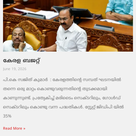
കേരള ബജറ്റ്
June 19, 2026
പി.കെ സജിത് കുമാര്‍ : കേരളത്തിന്റെ സമ്പത് ഘടനയിൽ
തന്നെ ഒരു മാറ്റം കൊണ്ടുവരുന്നതിന്റെ തുടക്കമായി
കാണുന്നുണ്ട്. പ്രത്യേകിച്ച് മരിടൈം സെക്ടറിലും, ഗോൾഡ്
സെക്ടറിലും കൊണ്ടു വന്ന പദ്ധതികൾ. സ്റ്റേറ്റ് ജിഡിപി യിൽ
35%
Read More »