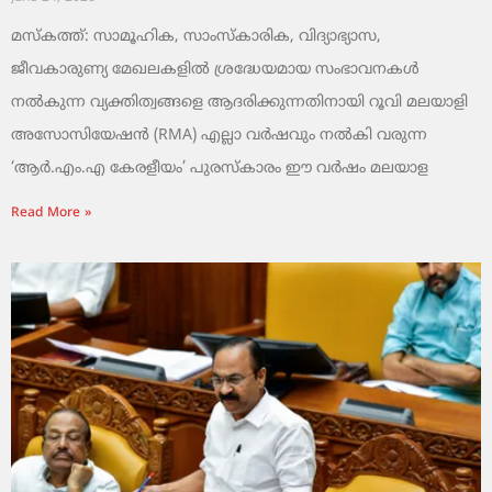
മസ്കത്ത്: സാമൂഹിക, സാംസ്‌കാരിക, വിദ്യാഭ്യാസ,
ജീവകാരുണ്യ മേഖലകളിൽ ശ്രദ്ധേയമായ സംഭാവനകൾ
നൽകുന്ന വ്യക്തിത്വങ്ങളെ ആദരിക്കുന്നതിനായി റൂവി മലയാളി
അസോസിയേഷൻ (RMA) എല്ലാ വർഷവും നൽകി വരുന്ന
‘ആർ.എം.എ കേരളീയം’ പുരസ്‌കാരം ഈ വർഷം മലയാള
Read More »