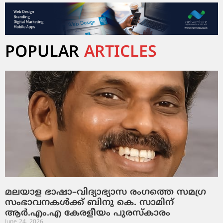
POPULAR
ARTICLES
മലയാള ഭാഷാ–വിദ്യാഭ്യാസ രംഗത്തെ സമഗ്ര
സംഭാവനകൾക്ക് ബിനു കെ. സാമിന്
ആർ.എം.എ കേരളീയം പുരസ്‌കാരം
June 24, 2026