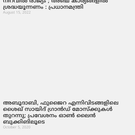
നിറവില്‍ രാജ്യം ; അഞ്ച് കാര്യങ്ങളില്‍
ശ്രദ്ധയൂന്നണം : പ്രധാനമന്ത്രി
August 15, 2022
അബൂദാബി, ഫുജൈറ എന്നിവിടങ്ങളിലെ
ശൈഖ് സായിദ് ഗ്രാന്‍ഡ് മോസ്‌ക്കുകള്‍
തുറന്നു; പ്രവേശനം ഓണ്‍ ലൈന്‍
ബുക്കിങിലൂടെ
October 5, 2020