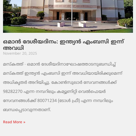
ഒമാൻ ദേശീയദിനം: ഇന്ത്യൻ എംബസി ഇന്ന്
അവധി
November 20, 2025
മസ്‌കത്ത് ∙ ഒമാൻ ദേശീയദിനാഘോഷത്താടനുബന്ധിച്ച്
മസ്‌കത്ത് ഇന്ത്യൻ എംബസി ഇന്ന് അവധിയായിരിക്കുമെന്ന്
അധികൃതർ അറിയിച്ചു. കോൺസുലാർ സേവനങ്ങൾക്ക്
98282270 എന്ന നമ്പറിലും കമ്യൂണിറ്റി വെൽഫെയർ
സേവനങ്ങൾക്ക് 80071234 (ടോൾ ഫ്രീ) എന്ന നമ്പറിലും
ബന്ധപ്പെടാവുന്നതാണ്.
Read More »