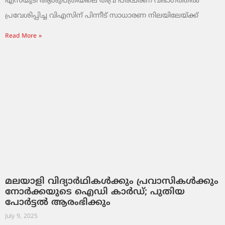
എസ്‌യുടി ആശുപത്രിയിലെ തീവ്ര പരിചരണ വിഭാഗത്തിൽ
പ്രവേശിപ്പിച്ച വിഎസിന് പിന്നീട് സാധാരണ നിലയിലേയ്ക്ക്
Read More »
മലയാളി വിദ്യാർഥികൾക്കും പ്രവാസികൾക്കും
നോര്‍ക്കയുടെ ഐഡി കാർഡ്; പുതിയ
പോർട്ടൽ ആരംഭിക്കും
July 9, 2025