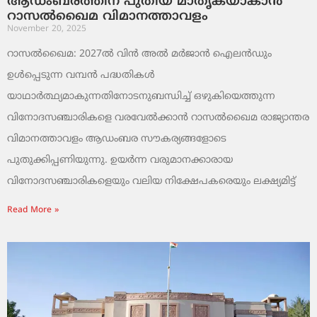
ആഡംബരത്തിന് പുതിയ മാതൃകയാകാൻ
റാസൽഖൈമ വിമാനത്താവളം
November 20, 2025
റാസൽഖൈമ: 2027ൽ വിൻ അൽ മർജാൻ ഐലൻഡും
ഉൾപ്പെടുന്ന വമ്പൻ പദ്ധതികൾ
യാഥാർത്ഥ്യമാകുന്നതിനോടനുബന്ധിച്ച് ഒഴുകിയെത്തുന്ന
വിനോദസഞ്ചാരികളെ വരവേൽക്കാൻ റാസൽഖൈമ രാജ്യാന്തര
വിമാനത്താവളം ആഡംബര സൗകര്യങ്ങളോടെ
പുതുക്കിപ്പണിയുന്നു. ഉയർന്ന വരുമാനക്കാരായ
വിനോദസഞ്ചാരികളെയും വലിയ നിക്ഷേപകരെയും ലക്ഷ്യമിട്ട്
Read More »