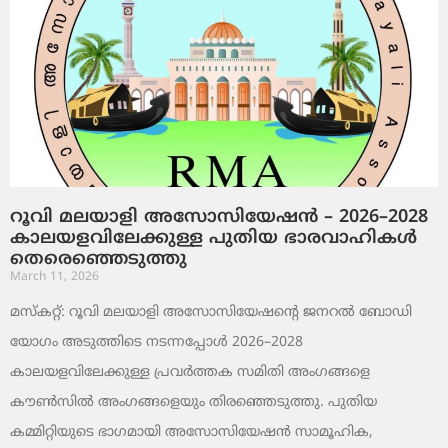
റൂവി മലയാളി അസോസിയേഷൻ – 2026–2028
കാലയളവിലേക്കുള്ള പുതിയ ഭാരവാഹികൾ
തെരെഞ്ഞെടുത്തു
March 11, 2026
മസ്കറ്റ്: റൂവി മലയാളി അസോസിയേഷന്റെ ജനറൽ ബോഡി
യോഗം അടുത്തിടെ നടന്നപ്പോൾ 2026–2028
കാലയളവിലേക്കുള്ള പ്രവർത്തക സമിതി അംഗങ്ങളെ
കൗൺസിൽ അംഗങ്ങളെയും തിരഞ്ഞെടുത്തു. പുതിയ
കമ്മിറ്റിയുടെ ഭാഗമായി അസോസിയേഷൻ സാമൂഹിക,