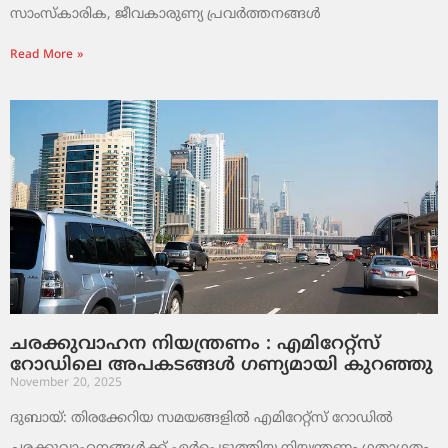
സാംസ്‌കാരിക, ജീവകാരുണ്യ പ്രവർത്തനങ്ങൾ
Read More »
ചരക്കുവാഹന നിയന്ത്രണം : എമിറേറ്റ്സ്
റോഡിലെ അപകടങ്ങൾ ഗണ്യമായി കുറഞ്ഞു
November 20, 2025
ദുബായ്: തിരക്കേറിയ സമയങ്ങളിൽ എമിറേറ്റ്സ് റോഡിൽ