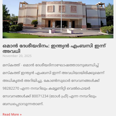
ഒമാൻ ദേശീയദിനം: ഇന്ത്യൻ എംബസി ഇന്ന്
അവധി
November 20, 2025
മസ്‌കത്ത് ∙ ഒമാൻ ദേശീയദിനാഘോഷത്താടനുബന്ധിച്ച്
മസ്‌കത്ത് ഇന്ത്യൻ എംബസി ഇന്ന് അവധിയായിരിക്കുമെന്ന്
അധികൃതർ അറിയിച്ചു. കോൺസുലാർ സേവനങ്ങൾക്ക്
98282270 എന്ന നമ്പറിലും കമ്യൂണിറ്റി വെൽഫെയർ
സേവനങ്ങൾക്ക് 80071234 (ടോൾ ഫ്രീ) എന്ന നമ്പറിലും
ബന്ധപ്പെടാവുന്നതാണ്.
Read More »