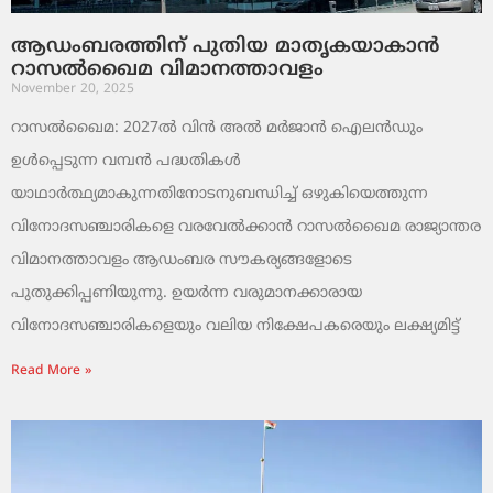
ആഡംബരത്തിന് പുതിയ മാതൃകയാകാൻ
റാസൽഖൈമ വിമാനത്താവളം
November 20, 2025
റാസൽഖൈമ: 2027ൽ വിൻ അൽ മർജാൻ ഐലൻഡും
ഉൾപ്പെടുന്ന വമ്പൻ പദ്ധതികൾ
യാഥാർത്ഥ്യമാകുന്നതിനോടനുബന്ധിച്ച് ഒഴുകിയെത്തുന്ന
വിനോദസഞ്ചാരികളെ വരവേൽക്കാൻ റാസൽഖൈമ രാജ്യാന്തര
വിമാനത്താവളം ആഡംബര സൗകര്യങ്ങളോടെ
പുതുക്കിപ്പണിയുന്നു. ഉയർന്ന വരുമാനക്കാരായ
വിനോദസഞ്ചാരികളെയും വലിയ നിക്ഷേപകരെയും ലക്ഷ്യമിട്ട്
Read More »