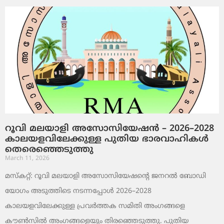
റൂവി മലയാളി അസോസിയേഷൻ – 2026–2028
കാലയളവിലേക്കുള്ള പുതിയ ഭാരവാഹികൾ
തെരെഞ്ഞെടുത്തു
March 11, 2026
മസ്കറ്റ്: റൂവി മലയാളി അസോസിയേഷന്റെ ജനറൽ ബോഡി
യോഗം അടുത്തിടെ നടന്നപ്പോൾ 2026–2028
കാലയളവിലേക്കുള്ള പ്രവർത്തക സമിതി അംഗങ്ങളെ
കൗൺസിൽ അംഗങ്ങളെയും തിരഞ്ഞെടുത്തു. പുതിയ