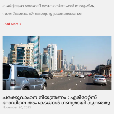
കമ്മിറ്റിയുടെ ഭാഗമായി അസോസിയേഷൻ സാമൂഹിക,
സാംസ്‌കാരിക, ജീവകാരുണ്യ പ്രവർത്തനങ്ങൾ
Read More »
ചരക്കുവാഹന നിയന്ത്രണം : എമിറേറ്റ്സ്
റോഡിലെ അപകടങ്ങൾ ഗണ്യമായി കുറഞ്ഞു
November 20, 2025