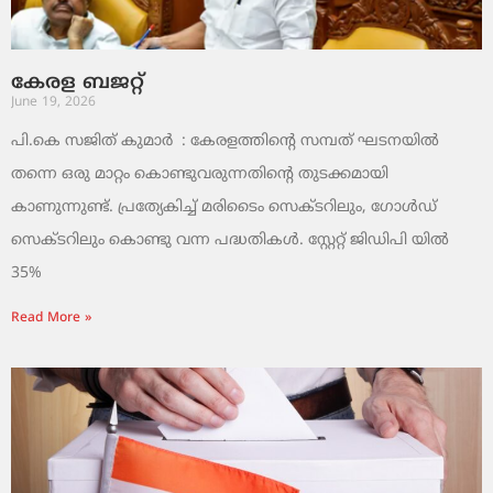
കേരള ബജറ്റ്
June 19, 2026
പി.കെ സജിത് കുമാര്‍ : കേരളത്തിന്റെ സമ്പത് ഘടനയിൽ
തന്നെ ഒരു മാറ്റം കൊണ്ടുവരുന്നതിന്റെ തുടക്കമായി
കാണുന്നുണ്ട്. പ്രത്യേകിച്ച് മരിടൈം സെക്ടറിലും, ഗോൾഡ്
സെക്ടറിലും കൊണ്ടു വന്ന പദ്ധതികൾ. സ്റ്റേറ്റ് ജിഡിപി യിൽ
35%
Read More »