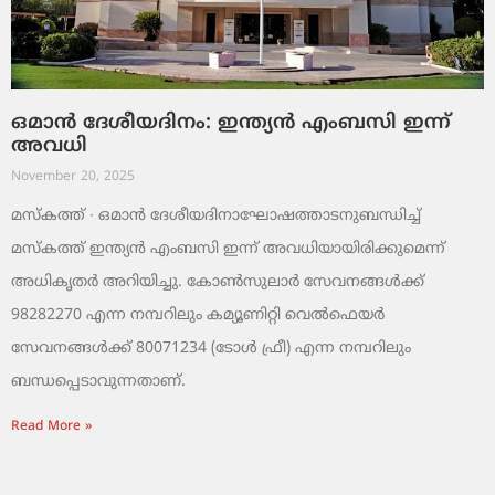
ഒമാൻ ദേശീയദിനം: ഇന്ത്യൻ എംബസി ഇന്ന്
അവധി
November 20, 2025
മസ്‌കത്ത് ∙ ഒമാൻ ദേശീയദിനാഘോഷത്താടനുബന്ധിച്ച്
മസ്‌കത്ത് ഇന്ത്യൻ എംബസി ഇന്ന് അവധിയായിരിക്കുമെന്ന്
അധികൃതർ അറിയിച്ചു. കോൺസുലാർ സേവനങ്ങൾക്ക്
98282270 എന്ന നമ്പറിലും കമ്യൂണിറ്റി വെൽഫെയർ
സേവനങ്ങൾക്ക് 80071234 (ടോൾ ഫ്രീ) എന്ന നമ്പറിലും
ബന്ധപ്പെടാവുന്നതാണ്.
Read More »