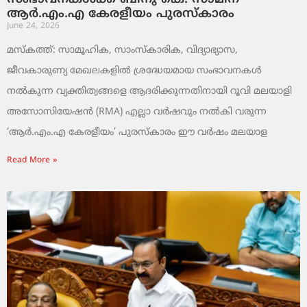
ആർ.എം.എ കേരളീയം പുരസ്‌കാരം
June 24, 2026
മസ്കത്ത്: സാമൂഹിക, സാംസ്‌കാരിക, വിദ്യാഭ്യാസ,
ജീവകാരുണ്യ മേഖലകളിൽ ശ്രദ്ധേയമായ സംഭാവനകൾ
നൽകുന്ന വ്യക്തിത്വങ്ങളെ ആദരിക്കുന്നതിനായി റൂവി മലയാളി
അസോസിയേഷൻ (RMA) എല്ലാ വർഷവും നൽകി വരുന്ന
‘ആർ.എം.എ കേരളീയം’ പുരസ്‌കാരം ഈ വർഷം മലയാള
Read More »