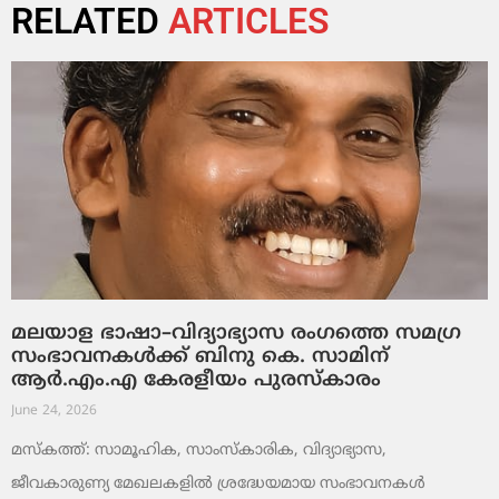
RELATED
ARTICLES
മലയാള ഭാഷാ–വിദ്യാഭ്യാസ രംഗത്തെ സമഗ്ര
സംഭാവനകൾക്ക് ബിനു കെ. സാമിന്
ആർ.എം.എ കേരളീയം പുരസ്‌കാരം
June 24, 2026
മസ്കത്ത്: സാമൂഹിക, സാംസ്‌കാരിക, വിദ്യാഭ്യാസ,
ജീവകാരുണ്യ മേഖലകളിൽ ശ്രദ്ധേയമായ സംഭാവനകൾ