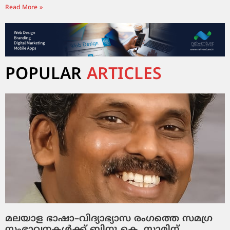
Read More »
POPULAR
ARTICLES
മലയാള ഭാഷാ–വിദ്യാഭ്യാസ രംഗത്തെ സമഗ്ര
സംഭാവനകൾക്ക് ബിനു കെ. സാമിന്