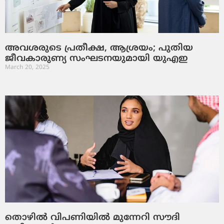
അവശരുടെ പ്രതീക്ഷ, ആശ്രയം; പുതിയ
ജീവകാരുണ്യ സംഘടനയുമായി യുഎഇ
March 20, 2025
തൊഴിൽ വിപണിയിൽ മുന്നേറി സൗദി