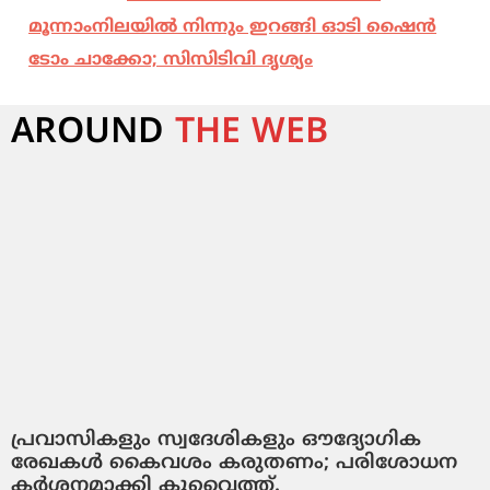
മൂന്നാംനിലയില്‍ നിന്നും ഇറങ്ങി ഓടി ഷൈന്‍
ടോം ചാക്കോ; സിസിടിവി ദൃശ്യം
AROUND
THE WEB
പ്രവാസികളും സ്വദേശികളും ഔദ്യോഗിക
രേഖകള്‍ കൈവശം കരുതണം; പരിശോധന
കർശനമാക്കി കുവൈത്ത്.