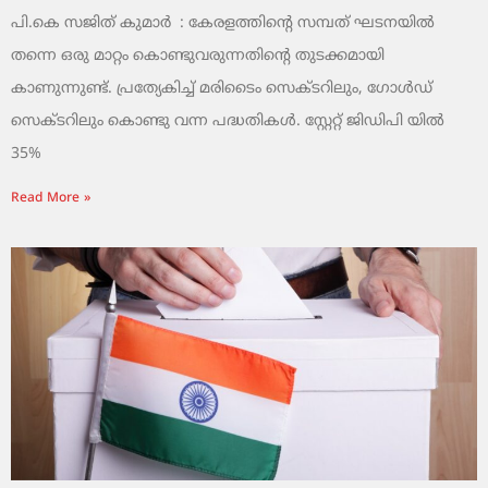
പി.കെ സജിത് കുമാര്‍ : കേരളത്തിന്റെ സമ്പത് ഘടനയിൽ
തന്നെ ഒരു മാറ്റം കൊണ്ടുവരുന്നതിന്റെ തുടക്കമായി
കാണുന്നുണ്ട്. പ്രത്യേകിച്ച് മരിടൈം സെക്ടറിലും, ഗോൾഡ്
സെക്ടറിലും കൊണ്ടു വന്ന പദ്ധതികൾ. സ്റ്റേറ്റ് ജിഡിപി യിൽ
35%
Read More »