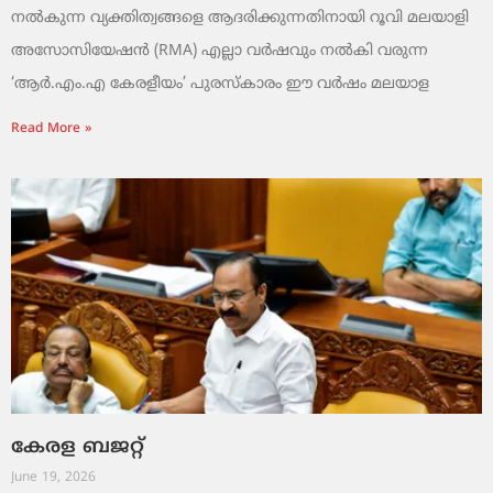
നൽകുന്ന വ്യക്തിത്വങ്ങളെ ആദരിക്കുന്നതിനായി റൂവി മലയാളി
അസോസിയേഷൻ (RMA) എല്ലാ വർഷവും നൽകി വരുന്ന
‘ആർ.എം.എ കേരളീയം’ പുരസ്‌കാരം ഈ വർഷം മലയാള
Read More »
കേരള ബജറ്റ്
June 19, 2026