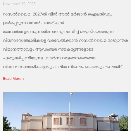
November 20, 2025
റാസൽഖൈമ: 2027ൽ വിൻ അൽ മർജാൻ ഐലൻഡും
ഉൾപ്പെടുന്ന വമ്പൻ പദ്ധതികൾ
യാഥാർത്ഥ്യമാകുന്നതിനോടനുബന്ധിച്ച് ഒഴുകിയെത്തുന്ന
വിനോദസഞ്ചാരികളെ വരവേൽക്കാൻ റാസൽഖൈമ രാജ്യാന്തര
വിമാനത്താവളം ആഡംബര സൗകര്യങ്ങളോടെ
പുതുക്കിപ്പണിയുന്നു. ഉയർന്ന വരുമാനക്കാരായ
വിനോദസഞ്ചാരികളെയും വലിയ നിക്ഷേപകരെയും ലക്ഷ്യമിട്ട്
Read More »