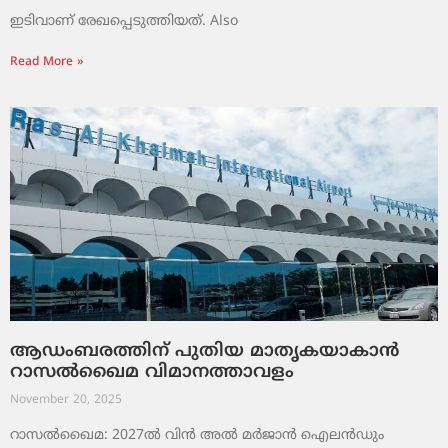
ഇടിവാണ് രേഖപ്പെടുത്തിയത്. Also
Read More »
ആഡംബരത്തിന് പുതിയ മാതൃകയാകാൻ
റാസൽഖൈമ വിമാനത്താവളം
November 20, 2025
റാസൽഖൈമ: 2027ൽ വിൻ അൽ മർജാൻ ഐലൻഡും