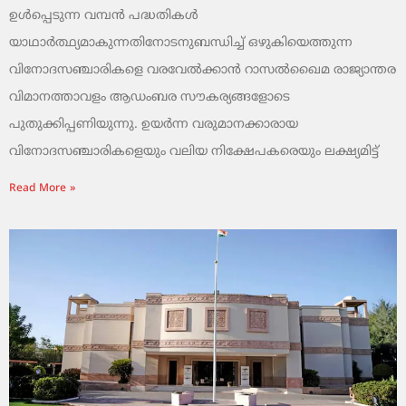
ഉൾപ്പെടുന്ന വമ്പൻ പദ്ധതികൾ
യാഥാർത്ഥ്യമാകുന്നതിനോടനുബന്ധിച്ച് ഒഴുകിയെത്തുന്ന
വിനോദസഞ്ചാരികളെ വരവേൽക്കാൻ റാസൽഖൈമ രാജ്യാന്തര
വിമാനത്താവളം ആഡംബര സൗകര്യങ്ങളോടെ
പുതുക്കിപ്പണിയുന്നു. ഉയർന്ന വരുമാനക്കാരായ
വിനോദസഞ്ചാരികളെയും വലിയ നിക്ഷേപകരെയും ലക്ഷ്യമിട്ട്
Read More »