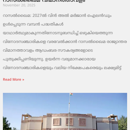
റാസൽഖൈമ വിമാനത്താവളം
November 20, 2025
റാസൽഖൈമ: 2027ൽ വിൻ അൽ മർജാൻ ഐലൻഡും
ഉൾപ്പെടുന്ന വമ്പൻ പദ്ധതികൾ
യാഥാർത്ഥ്യമാകുന്നതിനോടനുബന്ധിച്ച് ഒഴുകിയെത്തുന്ന
വിനോദസഞ്ചാരികളെ വരവേൽക്കാൻ റാസൽഖൈമ രാജ്യാന്തര
വിമാനത്താവളം ആഡംബര സൗകര്യങ്ങളോടെ
പുതുക്കിപ്പണിയുന്നു. ഉയർന്ന വരുമാനക്കാരായ
വിനോദസഞ്ചാരികളെയും വലിയ നിക്ഷേപകരെയും ലക്ഷ്യമിട്ട്
Read More »