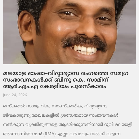
മലയാള ഭാഷാ–വിദ്യാഭ്യാസ രംഗത്തെ സമഗ്ര
സംഭാവനകൾക്ക് ബിനു കെ. സാമിന്
ആർ.എം.എ കേരളീയം പുരസ്‌കാരം
June 24, 2026
മസ്കത്ത്: സാമൂഹിക, സാംസ്‌കാരിക, വിദ്യാഭ്യാസ,
ജീവകാരുണ്യ മേഖലകളിൽ ശ്രദ്ധേയമായ സംഭാവനകൾ
നൽകുന്ന വ്യക്തിത്വങ്ങളെ ആദരിക്കുന്നതിനായി റൂവി മലയാളി
അസോസിയേഷൻ (RMA) എല്ലാ വർഷവും നൽകി വരുന്ന