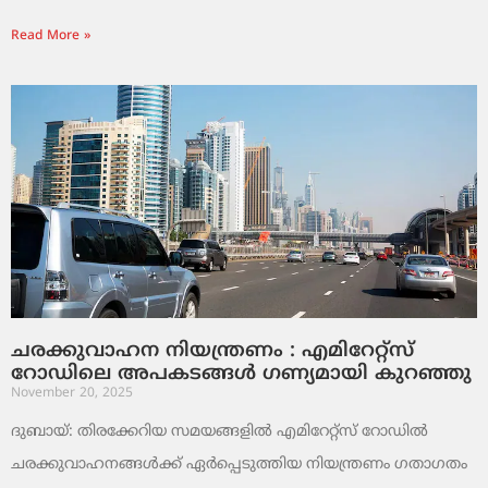
Read More »
ചരക്കുവാഹന നിയന്ത്രണം : എമിറേറ്റ്സ്
റോഡിലെ അപകടങ്ങൾ ഗണ്യമായി കുറഞ്ഞു
November 20, 2025
ദുബായ്: തിരക്കേറിയ സമയങ്ങളിൽ എമിറേറ്റ്സ് റോഡിൽ
ചരക്കുവാഹനങ്ങൾക്ക് ഏർപ്പെടുത്തിയ നിയന്ത്രണം ഗതാഗതം