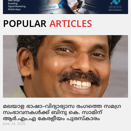
POPULAR
ARTICLES
മലയാള ഭാഷാ–വിദ്യാഭ്യാസ രംഗത്തെ സമഗ്ര
സംഭാവനകൾക്ക് ബിനു കെ. സാമിന്
ആർ.എം.എ കേരളീയം പുരസ്‌കാരം
June 24, 2026