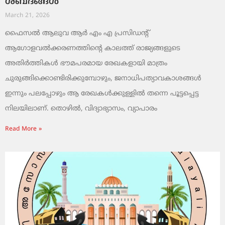
ശബ്ദങ്ങൾ
March 21, 2026
ഫൈസൽ ആലുവ ആർ എം എ പ്രസിഡന്റ്
ആഗോളവൽക്കരണത്തിന്റെ കാലത്ത് രാജ്യങ്ങളുടെ
അതിർത്തികൾ ഭൗമപരമായ രേഖകളായി മാത്രം
ചുരുങ്ങിക്കൊണ്ടിരിക്കുമ്പോഴും, ജനാധിപത്യാവകാശങ്ങൾ
ഇന്നും പലപ്പോഴും ആ രേഖകൾക്കുള്ളിൽ തന്നെ പൂട്ടപ്പെട്ട
നിലയിലാണ്. തൊഴിൽ, വിദ്യാഭ്യാസം, വ്യാപാരം
Read More »