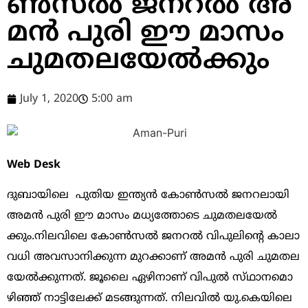
ൺ​സ​ൽ ജ​ന​റ​ൽ അ​
മ​ൻ പു​രി ഈ ​മാ​സം
ചു​മ​ത​ല​യേ​ൽ​ക്കും
July 1, 2020
5:00 am
Web Desk
ദുബായിലെ ​ പു​തി​യ ഇ​ന്ത്യ​ൻ കോ​ൺ​സ​ൽ ജ​ന​റ​ലാ​യി
അ​മ​ൻ പു​രി ഈ ​മാ​സം മ​ധ്യ​ത്തോ​ടെ ചു​മ​ത​ല​യേ​ൽ​
ക്കും.നി​ല​വി​ലെ കോ​ൺ​സ​ൽ ജ​ന​റ​ൽ വി​പു​ലിന്‍റെ കാ​ലാ​
വ​ധി അ​വ​സാ​നി​ക്കു​ന്ന മു​റ​ക്കാ​ണ്​ അ​മ​ൻ പു​രി ചു​മ​ത​ല​
യേ​ൽ​ക്കു​ന്ന​ത്. ജൂ​ലൈ ഏ​ഴി​നാ​ണ്​ വി​പു​ൽ സ്​​ഥാ​ന​മൊ​
ഴി​ഞ്ഞ്​ നാ​ട്ടി​ലേ​ക്ക്​ മ​ട​ങ്ങു​ന്ന​ത്. നി​ല​വി​ൽ യു.​കെ​യി​ലെ