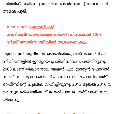
ബി​ർ​മി​ങ്​​ഹാ​മി​ലെ ഇ​ന്ത്യ​ൻ കോ​ൺ​സു​ലേ​റ്റ്​ ജ​ന​റ​ലാ​ണ്​
അ​മ​ൻ പു​രി.
Also read:
ഖത്തറിന്റെ
ദേശീയദിനാഘോഷങ്ങൾക്ക് ഡിസംബർ 10ന്
ദർബ് അൽസായിയിൽ തുടക്കമാകും.
യൂ​റോ​പ്യ​ൻ യൂ​നി​യ​ൻ, ബെ​ൽ​ജി​യം, ല​ക്സം​ബ​ർ​ഗ്​ എ​
ന്നി​വി​ട​ങ്ങ​ളി​ൽ ഇ​ന്ത്യ​യെ പ്ര​തി​നി​ധാ​നം ചെ​യ്​​തി​രു​ന്നു.
2003 ലാ​ണ്​ 44കാ​ര​നാ​യ അ​മ​ൻ പു​രി ഇ​ന്ത്യ​ൻ ഫോ​റി​ൻ
സ​ർ​വീ​സി​ന്‍റെ ഭാ​ഗ​മാ​യ​ത്.ച​ണ്ഡി​ഗ​ഢി​ലെ പാ​സ്​​പോ​ർ​ട്ട്​ ​
ഓഫീ​സിന്‍റെ ചു​മ​ത​ല വ​ഹി​ച്ചി​രു​ന്നു. 2013 മു​ത​ൽ 2016 വ​
രെ ന്യൂ​ഡ​ൽ​ഹി​യി​ലെ റീ​ജ​ന​ൽ പാ​സ്​​പോ​ർ​ട്ട്​ ഓഫി​സ​റാ​
യി​രു​ന്നു.