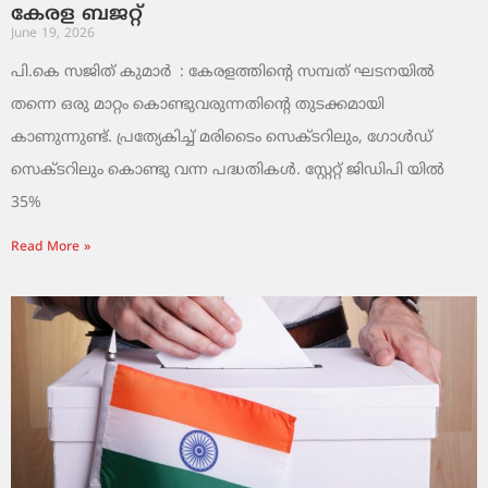
കേരള ബജറ്റ്
June 19, 2026
പി.കെ സജിത് കുമാര്‍ : കേരളത്തിന്റെ സമ്പത് ഘടനയിൽ
തന്നെ ഒരു മാറ്റം കൊണ്ടുവരുന്നതിന്റെ തുടക്കമായി
കാണുന്നുണ്ട്. പ്രത്യേകിച്ച് മരിടൈം സെക്ടറിലും, ഗോൾഡ്
സെക്ടറിലും കൊണ്ടു വന്ന പദ്ധതികൾ. സ്റ്റേറ്റ് ജിഡിപി യിൽ
35%
Read More »