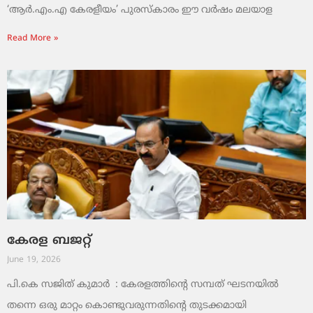
‘ആർ.എം.എ കേരളീയം’ പുരസ്‌കാരം ഈ വർഷം മലയാള
Read More »
കേരള ബജറ്റ്
June 19, 2026
പി.കെ സജിത് കുമാര്‍ : കേരളത്തിന്റെ സമ്പത് ഘടനയിൽ
തന്നെ ഒരു മാറ്റം കൊണ്ടുവരുന്നതിന്റെ തുടക്കമായി