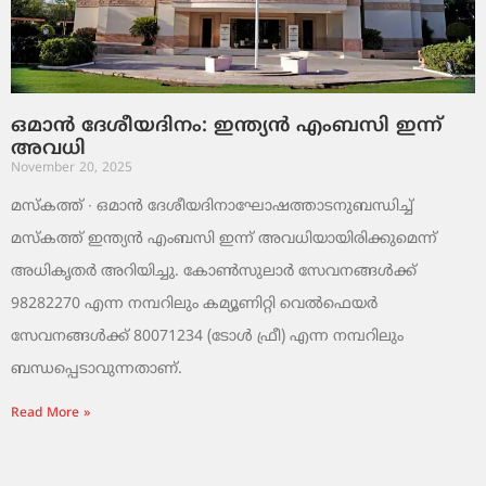
ഒമാൻ ദേശീയദിനം: ഇന്ത്യൻ എംബസി ഇന്ന്
അവധി
November 20, 2025
മസ്‌കത്ത് ∙ ഒമാൻ ദേശീയദിനാഘോഷത്താടനുബന്ധിച്ച്
മസ്‌കത്ത് ഇന്ത്യൻ എംബസി ഇന്ന് അവധിയായിരിക്കുമെന്ന്
അധികൃതർ അറിയിച്ചു. കോൺസുലാർ സേവനങ്ങൾക്ക്
98282270 എന്ന നമ്പറിലും കമ്യൂണിറ്റി വെൽഫെയർ
സേവനങ്ങൾക്ക് 80071234 (ടോൾ ഫ്രീ) എന്ന നമ്പറിലും
ബന്ധപ്പെടാവുന്നതാണ്.
Read More »