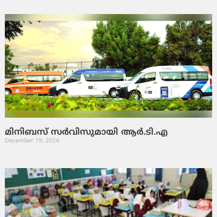
മി​നി​ബ​സ് സ​ർ​വി​സു​മാ​യി ആ​ർ.​ടി.​എ
December 19, 2024