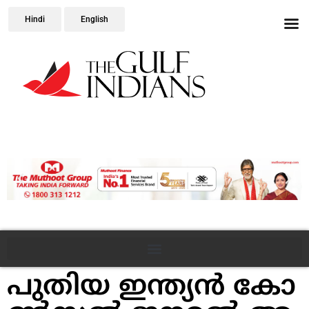
Hindi
English
​പു​തി​യ ഇ​ന്ത്യ​ൻ കോ​