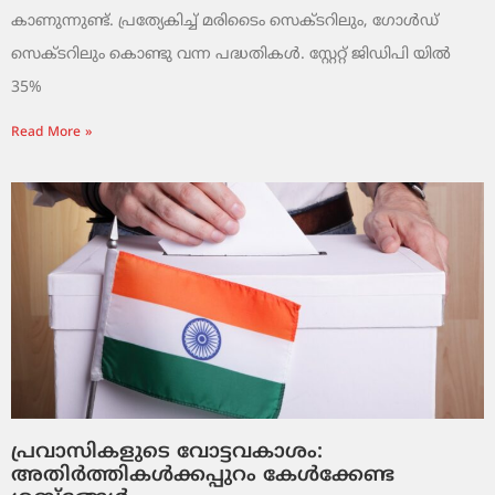
കാണുന്നുണ്ട്. പ്രത്യേകിച്ച് മരിടൈം സെക്ടറിലും, ഗോൾഡ്
സെക്ടറിലും കൊണ്ടു വന്ന പദ്ധതികൾ. സ്റ്റേറ്റ് ജിഡിപി യിൽ
35%
Read More »
പ്രവാസികളുടെ വോട്ടവകാശം:
അതിർത്തികൾക്കപ്പുറം കേൾക്കേണ്ട