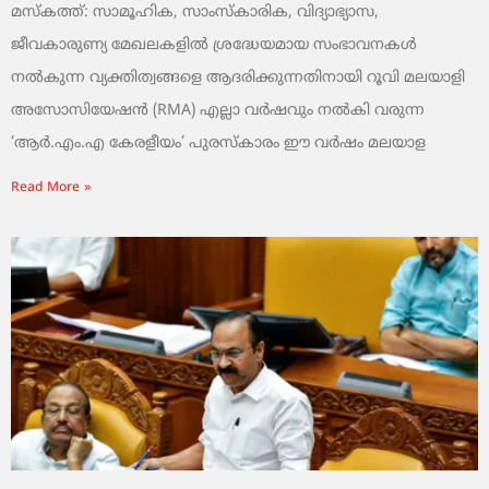
മസ്കത്ത്: സാമൂഹിക, സാംസ്‌കാരിക, വിദ്യാഭ്യാസ,
ജീവകാരുണ്യ മേഖലകളിൽ ശ്രദ്ധേയമായ സംഭാവനകൾ
നൽകുന്ന വ്യക്തിത്വങ്ങളെ ആദരിക്കുന്നതിനായി റൂവി മലയാളി
അസോസിയേഷൻ (RMA) എല്ലാ വർഷവും നൽകി വരുന്ന
‘ആർ.എം.എ കേരളീയം’ പുരസ്‌കാരം ഈ വർഷം മലയാള
Read More »