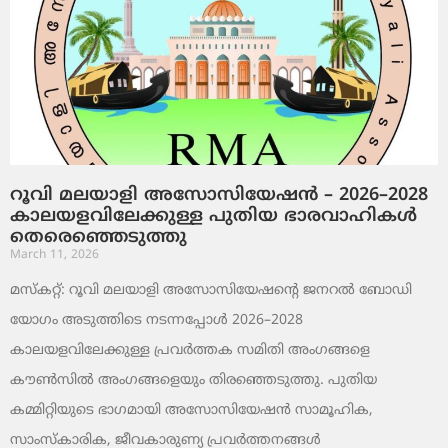
റൂവി മലയാളി അസോസിയേഷൻ – 2026–2028
കാലയളവിലേക്കുള്ള പുതിയ ഭാരവാഹികൾ
തെരെഞ്ഞെടുത്തു
March 11, 2026
മസ്കറ്റ്: റൂവി മലയാളി അസോസിയേഷന്റെ ജനറൽ ബോഡി
യോഗം അടുത്തിടെ നടന്നപ്പോൾ 2026–2028
കാലയളവിലേക്കുള്ള പ്രവർത്തക സമിതി അംഗങ്ങളെ
കൗൺസിൽ അംഗങ്ങളെയും തിരഞ്ഞെടുത്തു. പുതിയ
കമ്മിറ്റിയുടെ ഭാഗമായി അസോസിയേഷൻ സാമൂഹിക,
സാംസ്‌കാരിക, ജീവകാരുണ്യ പ്രവർത്തനങ്ങൾ