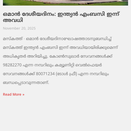
ഒമാൻ ദേശീയദിനം: ഇന്ത്യൻ എംബസി ഇന്ന്
അവധി
November 20, 2025
മസ്‌കത്ത് ∙ ഒമാൻ ദേശീയദിനാഘോഷത്താടനുബന്ധിച്ച്
മസ്‌കത്ത് ഇന്ത്യൻ എംബസി ഇന്ന് അവധിയായിരിക്കുമെന്ന്
അധികൃതർ അറിയിച്ചു. കോൺസുലാർ സേവനങ്ങൾക്ക്
98282270 എന്ന നമ്പറിലും കമ്യൂണിറ്റി വെൽഫെയർ
സേവനങ്ങൾക്ക് 80071234 (ടോൾ ഫ്രീ) എന്ന നമ്പറിലും
ബന്ധപ്പെടാവുന്നതാണ്.
Read More »