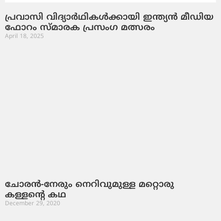
പ്രവാസി വിദ്യാർഥികൾക്കായി ഇന്ത്യൻ മീഡിയ
ഫോറം സ്മാരക പ്രസംഗ മത്സരം
April 18, 2025
ചോരന്‍-നേരും നെറിവുമുള്ള മറ്റൊരു
കള്ളന്റെ കഥ
December 29, 2020