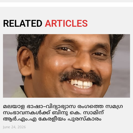
RELATED
ARTICLES
മലയാള ഭാഷാ–വിദ്യാഭ്യാസ രംഗത്തെ സമഗ്ര
സംഭാവനകൾക്ക് ബിനു കെ. സാമിന്
ആർ.എം.എ കേരളീയം പുരസ്‌കാരം
June 24, 2026