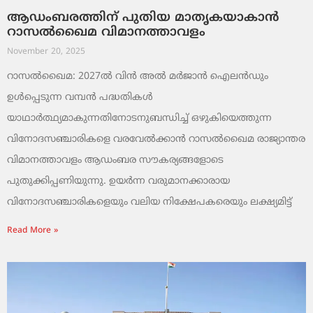
ആഡംബരത്തിന് പുതിയ മാതൃകയാകാൻ
റാസൽഖൈമ വിമാനത്താവളം
November 20, 2025
റാസൽഖൈമ: 2027ൽ വിൻ അൽ മർജാൻ ഐലൻഡും
ഉൾപ്പെടുന്ന വമ്പൻ പദ്ധതികൾ
യാഥാർത്ഥ്യമാകുന്നതിനോടനുബന്ധിച്ച് ഒഴുകിയെത്തുന്ന
വിനോദസഞ്ചാരികളെ വരവേൽക്കാൻ റാസൽഖൈമ രാജ്യാന്തര
വിമാനത്താവളം ആഡംബര സൗകര്യങ്ങളോടെ
പുതുക്കിപ്പണിയുന്നു. ഉയർന്ന വരുമാനക്കാരായ
വിനോദസഞ്ചാരികളെയും വലിയ നിക്ഷേപകരെയും ലക്ഷ്യമിട്ട്
Read More »