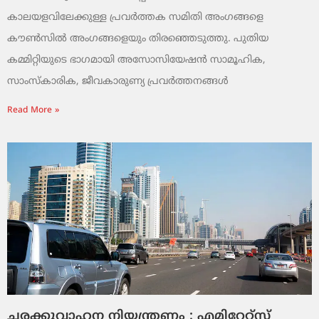
കാലയളവിലേക്കുള്ള പ്രവർത്തക സമിതി അംഗങ്ങളെ
കൗൺസിൽ അംഗങ്ങളെയും തിരഞ്ഞെടുത്തു. പുതിയ
കമ്മിറ്റിയുടെ ഭാഗമായി അസോസിയേഷൻ സാമൂഹിക,
സാംസ്‌കാരിക, ജീവകാരുണ്യ പ്രവർത്തനങ്ങൾ
Read More »
ചരക്കുവാഹന നിയന്ത്രണം : എമിറേറ്റ്സ്