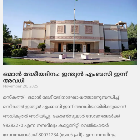
ഒമാൻ ദേശീയദിനം: ഇന്ത്യൻ എംബസി ഇന്ന്
അവധി
November 20, 2025
മസ്‌കത്ത് ∙ ഒമാൻ ദേശീയദിനാഘോഷത്താടനുബന്ധിച്ച്
മസ്‌കത്ത് ഇന്ത്യൻ എംബസി ഇന്ന് അവധിയായിരിക്കുമെന്ന്
അധികൃതർ അറിയിച്ചു. കോൺസുലാർ സേവനങ്ങൾക്ക്
98282270 എന്ന നമ്പറിലും കമ്യൂണിറ്റി വെൽഫെയർ
സേവനങ്ങൾക്ക് 80071234 (ടോൾ ഫ്രീ) എന്ന നമ്പറിലും