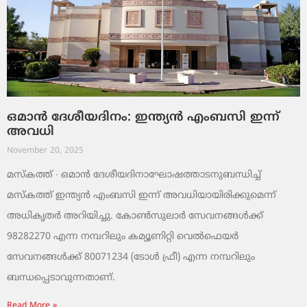
ഒമാൻ ദേശീയദിനം: ഇന്ത്യൻ എംബസി ഇന്ന്
അവധി
November 20, 2025
മസ്‌കത്ത് ∙ ഒമാൻ ദേശീയദിനാഘോഷത്താടനുബന്ധിച്ച്
മസ്‌കത്ത് ഇന്ത്യൻ എംബസി ഇന്ന് അവധിയായിരിക്കുമെന്ന്
അധികൃതർ അറിയിച്ചു. കോൺസുലാർ സേവനങ്ങൾക്ക്
98282270 എന്ന നമ്പറിലും കമ്യൂണിറ്റി വെൽഫെയർ
സേവനങ്ങൾക്ക് 80071234 (ടോൾ ഫ്രീ) എന്ന നമ്പറിലും
ബന്ധപ്പെടാവുന്നതാണ്.
Read More »