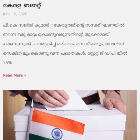
കേരള ബജറ്റ്
June 19, 2026
പി.കെ സജിത് കുമാര്‍ : കേരളത്തിന്റെ സമ്പത് ഘടനയിൽ
തന്നെ ഒരു മാറ്റം കൊണ്ടുവരുന്നതിന്റെ തുടക്കമായി
കാണുന്നുണ്ട്. പ്രത്യേകിച്ച് മരിടൈം സെക്ടറിലും, ഗോൾഡ്
സെക്ടറിലും കൊണ്ടു വന്ന പദ്ധതികൾ. സ്റ്റേറ്റ് ജിഡിപി യിൽ
35%
Read More »