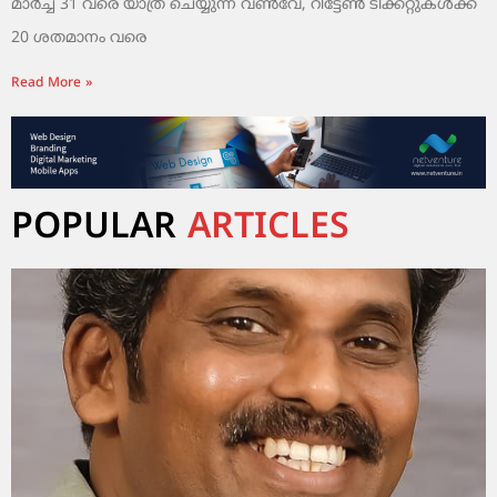
മാർച്ച് 31 വരെ യാത്ര ചെയ്യുന്ന വൺവേ, റിട്ടേൺ ടിക്കറ്റുകൾക്ക്
20 ശതമാനം വരെ
Read More »
POPULAR
ARTICLES