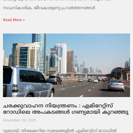
സാംസ്‌കാരിക, ജീവകാരുണ്യ പ്രവർത്തനങ്ങൾ
Read More »
ചരക്കുവാഹന നിയന്ത്രണം : എമിറേറ്റ്സ്
റോഡിലെ അപകടങ്ങൾ ഗണ്യമായി കുറഞ്ഞു
November 20, 2025
ദുബായ്: തിരക്കേറിയ സമയങ്ങളിൽ എമിറേറ്റ്സ് റോഡിൽ