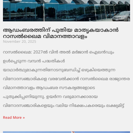
ആഡംബരത്തിന് പുതിയ മാതൃകയാകാൻ
റാസൽഖൈമ വിമാനത്താവളം
November 20, 2025
റാസൽഖൈമ: 2027ൽ വിൻ അൽ മർജാൻ ഐലൻഡും
ഉൾപ്പെടുന്ന വമ്പൻ പദ്ധതികൾ
യാഥാർത്ഥ്യമാകുന്നതിനോടനുബന്ധിച്ച് ഒഴുകിയെത്തുന്ന
വിനോദസഞ്ചാരികളെ വരവേൽക്കാൻ റാസൽഖൈമ രാജ്യാന്തര
വിമാനത്താവളം ആഡംബര സൗകര്യങ്ങളോടെ
പുതുക്കിപ്പണിയുന്നു. ഉയർന്ന വരുമാനക്കാരായ
വിനോദസഞ്ചാരികളെയും വലിയ നിക്ഷേപകരെയും ലക്ഷ്യമിട്ട്
Read More »