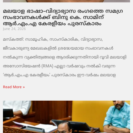
മലയാള ഭാഷാ–വിദ്യാഭ്യാസ രംഗത്തെ സമഗ്ര
സംഭാവനകൾക്ക് ബിനു കെ. സാമിന്
ആർ.എം.എ കേരളീയം പുരസ്‌കാരം
June 24, 2026
മസ്കത്ത്: സാമൂഹിക, സാംസ്‌കാരിക, വിദ്യാഭ്യാസ,
ജീവകാരുണ്യ മേഖലകളിൽ ശ്രദ്ധേയമായ സംഭാവനകൾ
നൽകുന്ന വ്യക്തിത്വങ്ങളെ ആദരിക്കുന്നതിനായി റൂവി മലയാളി
അസോസിയേഷൻ (RMA) എല്ലാ വർഷവും നൽകി വരുന്ന
‘ആർ.എം.എ കേരളീയം’ പുരസ്‌കാരം ഈ വർഷം മലയാള
Read More »