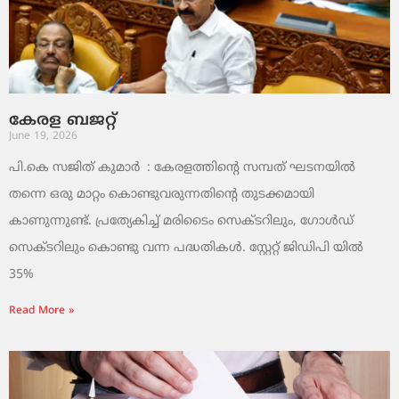
കേരള ബജറ്റ്
June 19, 2026
പി.കെ സജിത് കുമാര്‍ : കേരളത്തിന്റെ സമ്പത് ഘടനയിൽ
തന്നെ ഒരു മാറ്റം കൊണ്ടുവരുന്നതിന്റെ തുടക്കമായി
കാണുന്നുണ്ട്. പ്രത്യേകിച്ച് മരിടൈം സെക്ടറിലും, ഗോൾഡ്
സെക്ടറിലും കൊണ്ടു വന്ന പദ്ധതികൾ. സ്റ്റേറ്റ് ജിഡിപി യിൽ
35%
Read More »