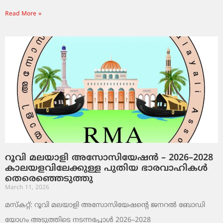
Read More »
റൂവി മലയാളി അസോസിയേഷൻ – 2026–2028
കാലയളവിലേക്കുള്ള പുതിയ ഭാരവാഹികൾ
തെരെഞ്ഞെടുത്തു
March 11, 2026
മസ്കറ്റ്: റൂവി മലയാളി അസോസിയേഷന്റെ ജനറൽ ബോഡി
യോഗം അടുത്തിടെ നടന്നപ്പോൾ 2026–2028