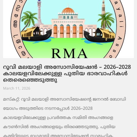
റൂവി മലയാളി അസോസിയേഷൻ – 2026–2028
കാലയളവിലേക്കുള്ള പുതിയ ഭാരവാഹികൾ
തെരെഞ്ഞെടുത്തു
March 11, 2026
മസ്കറ്റ്: റൂവി മലയാളി അസോസിയേഷന്റെ ജനറൽ ബോഡി
യോഗം അടുത്തിടെ നടന്നപ്പോൾ 2026–2028
കാലയളവിലേക്കുള്ള പ്രവർത്തക സമിതി അംഗങ്ങളെ
കൗൺസിൽ അംഗങ്ങളെയും തിരഞ്ഞെടുത്തു. പുതിയ
കമ്മിറ്റിയുടെ ഭാഗമായി അസോസിയേഷൻ സാമൂഹിക,