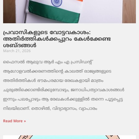
പ്രവാസികളുടെ വോട്ടവകാശം:
അതിർത്തികൾക്കപ്പുറം കേൾക്കേണ്ട
ശബ്ദങ്ങൾ
March 21, 2026
ഫൈസൽ ആലുവ ആർ എം എ പ്രസിഡന്റ്
ആഗോളവൽക്കരണത്തിന്റെ കാലത്ത് രാജ്യങ്ങളുടെ
അതിർത്തികൾ ഭൗമപരമായ രേഖകളായി മാത്രം
ചുരുങ്ങിക്കൊണ്ടിരിക്കുമ്പോഴും, ജനാധിപത്യാവകാശങ്ങൾ
ഇന്നും പലപ്പോഴും ആ രേഖകൾക്കുള്ളിൽ തന്നെ പൂട്ടപ്പെട്ട
നിലയിലാണ്. തൊഴിൽ, വിദ്യാഭ്യാസം, വ്യാപാരം
Read More »