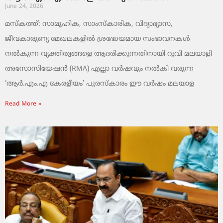
June 24, 2026
മസ്കത്ത്: സാമൂഹിക, സാംസ്‌കാരിക, വിദ്യാഭ്യാസ,
ജീവകാരുണ്യ മേഖലകളിൽ ശ്രദ്ധേയമായ സംഭാവനകൾ
നൽകുന്ന വ്യക്തിത്വങ്ങളെ ആദരിക്കുന്നതിനായി റൂവി മലയാളി
അസോസിയേഷൻ (RMA) എല്ലാ വർഷവും നൽകി വരുന്ന
‘ആർ.എം.എ കേരളീയം’ പുരസ്‌കാരം ഈ വർഷം മലയാള
Read More »