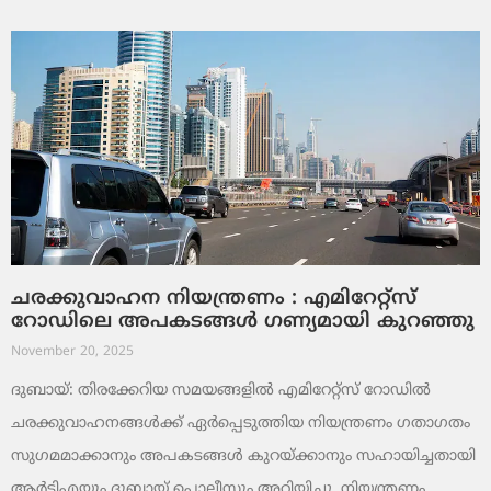
ചരക്കുവാഹന നിയന്ത്രണം : എമിറേറ്റ്സ്
റോഡിലെ അപകടങ്ങൾ ഗണ്യമായി കുറഞ്ഞു
November 20, 2025
ദുബായ്: തിരക്കേറിയ സമയങ്ങളിൽ എമിറേറ്റ്സ് റോഡിൽ
ചരക്കുവാഹനങ്ങൾക്ക് ഏർപ്പെടുത്തിയ നിയന്ത്രണം ഗതാഗതം
സുഗമമാക്കാനും അപകടങ്ങൾ കുറയ്ക്കാനും സഹായിച്ചതായി
ആർടിഎയും ദുബായ് പൊലീസും അറിയിച്ചു. നിയന്ത്രണം