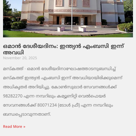
ഒമാൻ ദേശീയദിനം: ഇന്ത്യൻ എംബസി ഇന്ന്
അവധി
November 20, 2025
മസ്‌കത്ത് ∙ ഒമാൻ ദേശീയദിനാഘോഷത്താടനുബന്ധിച്ച്
മസ്‌കത്ത് ഇന്ത്യൻ എംബസി ഇന്ന് അവധിയായിരിക്കുമെന്ന്
അധികൃതർ അറിയിച്ചു. കോൺസുലാർ സേവനങ്ങൾക്ക്
98282270 എന്ന നമ്പറിലും കമ്യൂണിറ്റി വെൽഫെയർ
സേവനങ്ങൾക്ക് 80071234 (ടോൾ ഫ്രീ) എന്ന നമ്പറിലും
ബന്ധപ്പെടാവുന്നതാണ്.
Read More »