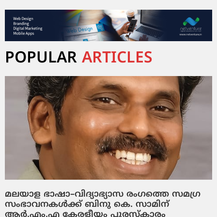
POPULAR
ARTICLES
മലയാള ഭാഷാ–വിദ്യാഭ്യാസ രംഗത്തെ സമഗ്ര
സംഭാവനകൾക്ക് ബിനു കെ. സാമിന്
ആർ.എം.എ കേരളീയം പുരസ്‌കാരം