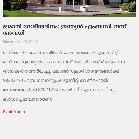
ഒമാൻ ദേശീയദിനം: ഇന്ത്യൻ എംബസി ഇന്ന്
അവധി
November 20, 2025
മസ്‌കത്ത് ∙ ഒമാൻ ദേശീയദിനാഘോഷത്താടനുബന്ധിച്ച്
മസ്‌കത്ത് ഇന്ത്യൻ എംബസി ഇന്ന് അവധിയായിരിക്കുമെന്ന്
അധികൃതർ അറിയിച്ചു. കോൺസുലാർ സേവനങ്ങൾക്ക്
98282270 എന്ന നമ്പറിലും കമ്യൂണിറ്റി വെൽഫെയർ
സേവനങ്ങൾക്ക് 80071234 (ടോൾ ഫ്രീ) എന്ന നമ്പറിലും
ബന്ധപ്പെടാവുന്നതാണ്.
Read More »