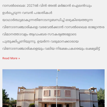
റാസൽഖൈമ: 2027ൽ വിൻ അൽ മർജാൻ ഐലൻഡും
ഉൾപ്പെടുന്ന വമ്പൻ പദ്ധതികൾ
യാഥാർത്ഥ്യമാകുന്നതിനോടനുബന്ധിച്ച് ഒഴുകിയെത്തുന്ന
വിനോദസഞ്ചാരികളെ വരവേൽക്കാൻ റാസൽഖൈമ രാജ്യാന്തര
വിമാനത്താവളം ആഡംബര സൗകര്യങ്ങളോടെ
പുതുക്കിപ്പണിയുന്നു. ഉയർന്ന വരുമാനക്കാരായ
വിനോദസഞ്ചാരികളെയും വലിയ നിക്ഷേപകരെയും ലക്ഷ്യമിട്ട്
Read More »