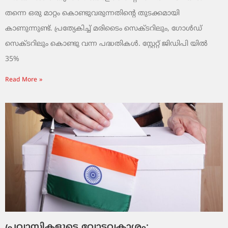
തന്നെ ഒരു മാറ്റം കൊണ്ടുവരുന്നതിന്റെ തുടക്കമായി
കാണുന്നുണ്ട്. പ്രത്യേകിച്ച് മരിടൈം സെക്ടറിലും, ഗോൾഡ്
സെക്ടറിലും കൊണ്ടു വന്ന പദ്ധതികൾ. സ്റ്റേറ്റ് ജിഡിപി യിൽ
35%
Read More »
പ്രവാസികളുടെ വോട്ടവകാശം: