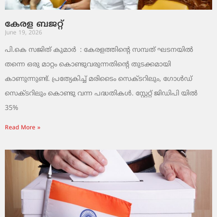
കേരള ബജറ്റ്
June 19, 2026
പി.കെ സജിത് കുമാര്‍ : കേരളത്തിന്റെ സമ്പത് ഘടനയിൽ
തന്നെ ഒരു മാറ്റം കൊണ്ടുവരുന്നതിന്റെ തുടക്കമായി
കാണുന്നുണ്ട്. പ്രത്യേകിച്ച് മരിടൈം സെക്ടറിലും, ഗോൾഡ്
സെക്ടറിലും കൊണ്ടു വന്ന പദ്ധതികൾ. സ്റ്റേറ്റ് ജിഡിപി യിൽ
35%
Read More »