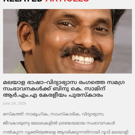
മലയാള ഭാഷാ–വിദ്യാഭ്യാസ രംഗത്തെ സമഗ്ര
സംഭാവനകൾക്ക് ബിനു കെ. സാമിന്
ആർ.എം.എ കേരളീയം പുരസ്‌കാരം
June 24, 2026
മസ്കത്ത്: സാമൂഹിക, സാംസ്‌കാരിക, വിദ്യാഭ്യാസ,
ജീവകാരുണ്യ മേഖലകളിൽ ശ്രദ്ധേയമായ സംഭാവനകൾ
നൽകുന്ന വ്യക്തിത്വങ്ങളെ ആദരിക്കുന്നതിനായി റൂവി മലയാളി