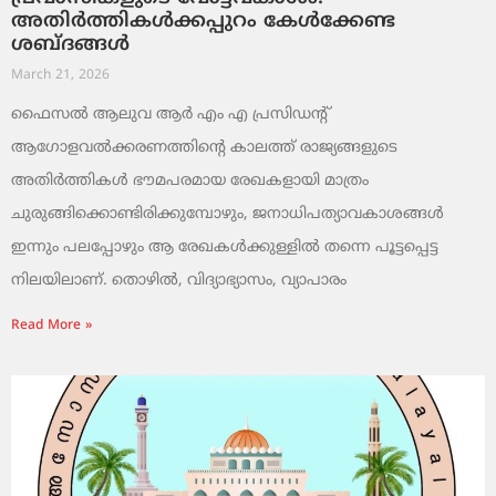
അതിർത്തികൾക്കപ്പുറം കേൾക്കേണ്ട
ശബ്ദങ്ങൾ
March 21, 2026
ഫൈസൽ ആലുവ ആർ എം എ പ്രസിഡന്റ്
ആഗോളവൽക്കരണത്തിന്റെ കാലത്ത് രാജ്യങ്ങളുടെ
അതിർത്തികൾ ഭൗമപരമായ രേഖകളായി മാത്രം
ചുരുങ്ങിക്കൊണ്ടിരിക്കുമ്പോഴും, ജനാധിപത്യാവകാശങ്ങൾ
ഇന്നും പലപ്പോഴും ആ രേഖകൾക്കുള്ളിൽ തന്നെ പൂട്ടപ്പെട്ട
നിലയിലാണ്. തൊഴിൽ, വിദ്യാഭ്യാസം, വ്യാപാരം
Read More »