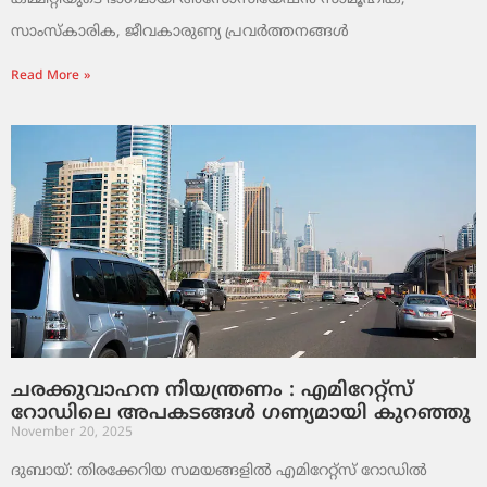
സാംസ്‌കാരിക, ജീവകാരുണ്യ പ്രവർത്തനങ്ങൾ
Read More »
ചരക്കുവാഹന നിയന്ത്രണം : എമിറേറ്റ്സ്
റോഡിലെ അപകടങ്ങൾ ഗണ്യമായി കുറഞ്ഞു
November 20, 2025
ദുബായ്: തിരക്കേറിയ സമയങ്ങളിൽ എമിറേറ്റ്സ് റോഡിൽ