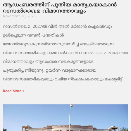
ആഡംബരത്തിന് പുതിയ മാതൃകയാകാൻ
റാസൽഖൈമ വിമാനത്താവളം
November 20, 2025
റാസൽഖൈമ: 2027ൽ വിൻ അൽ മർജാൻ ഐലൻഡും
ഉൾപ്പെടുന്ന വമ്പൻ പദ്ധതികൾ
യാഥാർത്ഥ്യമാകുന്നതിനോടനുബന്ധിച്ച് ഒഴുകിയെത്തുന്ന
വിനോദസഞ്ചാരികളെ വരവേൽക്കാൻ റാസൽഖൈമ രാജ്യാന്തര
വിമാനത്താവളം ആഡംബര സൗകര്യങ്ങളോടെ
പുതുക്കിപ്പണിയുന്നു. ഉയർന്ന വരുമാനക്കാരായ
വിനോദസഞ്ചാരികളെയും വലിയ നിക്ഷേപകരെയും ലക്ഷ്യമിട്ട്
Read More »