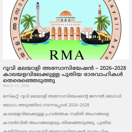
റൂവി മലയാളി അസോസിയേഷൻ – 2026–2028
കാലയളവിലേക്കുള്ള പുതിയ ഭാരവാഹികൾ
തെരെഞ്ഞെടുത്തു
March 11, 2026
മസ്കറ്റ്: റൂവി മലയാളി അസോസിയേഷന്റെ ജനറൽ ബോഡി
യോഗം അടുത്തിടെ നടന്നപ്പോൾ 2026–2028
കാലയളവിലേക്കുള്ള പ്രവർത്തക സമിതി അംഗങ്ങളെ
കൗൺസിൽ അംഗങ്ങളെയും തിരഞ്ഞെടുത്തു. പുതിയ
കമ്മിറ്റിയുടെ ഭാഗമായി അസോസിയേഷൻ സാമൂഹിക,