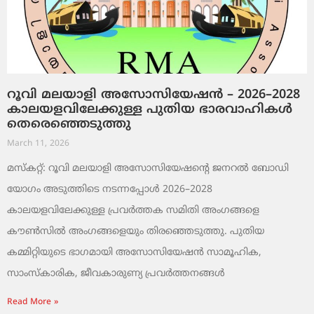
റൂവി മലയാളി അസോസിയേഷൻ – 2026–2028
കാലയളവിലേക്കുള്ള പുതിയ ഭാരവാഹികൾ
തെരെഞ്ഞെടുത്തു
March 11, 2026
മസ്കറ്റ്: റൂവി മലയാളി അസോസിയേഷന്റെ ജനറൽ ബോഡി
യോഗം അടുത്തിടെ നടന്നപ്പോൾ 2026–2028
കാലയളവിലേക്കുള്ള പ്രവർത്തക സമിതി അംഗങ്ങളെ
കൗൺസിൽ അംഗങ്ങളെയും തിരഞ്ഞെടുത്തു. പുതിയ
കമ്മിറ്റിയുടെ ഭാഗമായി അസോസിയേഷൻ സാമൂഹിക,
സാംസ്‌കാരിക, ജീവകാരുണ്യ പ്രവർത്തനങ്ങൾ
Read More »