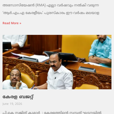
അസോസിയേഷൻ (RMA) എല്ലാ വർഷവും നൽകി വരുന്ന
‘ആർ.എം.എ കേരളീയം’ പുരസ്‌കാരം ഈ വർഷം മലയാള
Read More »
കേരള ബജറ്റ്
June 19, 2026
പി.കെ സജിത് കുമാര്‍ : കേരളത്തിന്റെ സമ്പത് ഘടനയിൽ