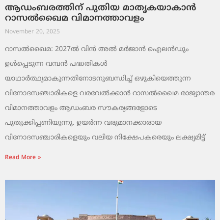
ആഡംബരത്തിന് പുതിയ മാതൃകയാകാൻ
റാസൽഖൈമ വിമാനത്താവളം
November 20, 2025
റാസൽഖൈമ: 2027ൽ വിൻ അൽ മർജാൻ ഐലൻഡും
ഉൾപ്പെടുന്ന വമ്പൻ പദ്ധതികൾ
യാഥാർത്ഥ്യമാകുന്നതിനോടനുബന്ധിച്ച് ഒഴുകിയെത്തുന്ന
വിനോദസഞ്ചാരികളെ വരവേൽക്കാൻ റാസൽഖൈമ രാജ്യാന്തര
വിമാനത്താവളം ആഡംബര സൗകര്യങ്ങളോടെ
പുതുക്കിപ്പണിയുന്നു. ഉയർന്ന വരുമാനക്കാരായ
വിനോദസഞ്ചാരികളെയും വലിയ നിക്ഷേപകരെയും ലക്ഷ്യമിട്ട്
Read More »