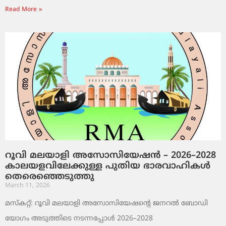
Read More »
റൂവി മലയാളി അസോസിയേഷൻ – 2026–2028
കാലയളവിലേക്കുള്ള പുതിയ ഭാരവാഹികൾ
തെരെഞ്ഞെടുത്തു
March 11, 2026
മസ്കറ്റ്: റൂവി മലയാളി അസോസിയേഷന്റെ ജനറൽ ബോഡി
യോഗം അടുത്തിടെ നടന്നപ്പോൾ 2026–2028