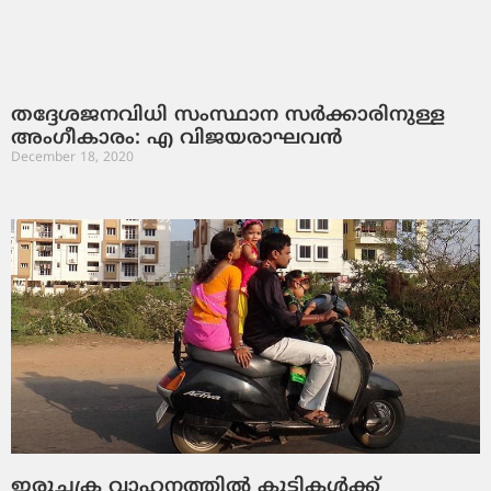
തദ്ദേശജനവിധി സംസ്ഥാന സര്‍ക്കാരിനുള്ള
അംഗീകാരം: എ വിജയരാഘവന്‍
December 18, 2020
ഇരുചക്ര വാഹനത്തില്‍ കുട്ടികള്‍ക്ക്