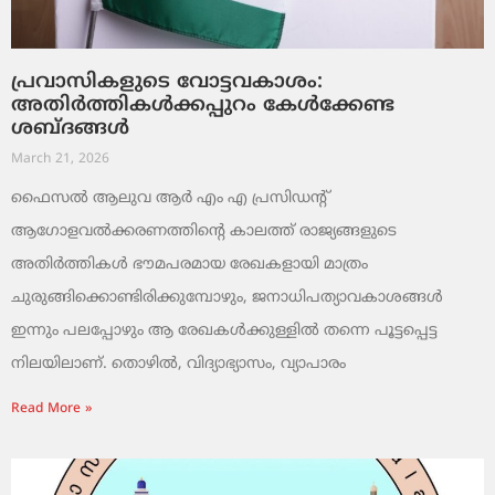
പ്രവാസികളുടെ വോട്ടവകാശം:
അതിർത്തികൾക്കപ്പുറം കേൾക്കേണ്ട
ശബ്ദങ്ങൾ
March 21, 2026
ഫൈസൽ ആലുവ ആർ എം എ പ്രസിഡന്റ്
ആഗോളവൽക്കരണത്തിന്റെ കാലത്ത് രാജ്യങ്ങളുടെ
അതിർത്തികൾ ഭൗമപരമായ രേഖകളായി മാത്രം
ചുരുങ്ങിക്കൊണ്ടിരിക്കുമ്പോഴും, ജനാധിപത്യാവകാശങ്ങൾ
ഇന്നും പലപ്പോഴും ആ രേഖകൾക്കുള്ളിൽ തന്നെ പൂട്ടപ്പെട്ട
നിലയിലാണ്. തൊഴിൽ, വിദ്യാഭ്യാസം, വ്യാപാരം
Read More »