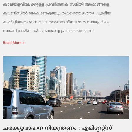
കാലയളവിലേക്കുള്ള പ്രവർത്തക സമിതി അംഗങ്ങളെ
കൗൺസിൽ അംഗങ്ങളെയും തിരഞ്ഞെടുത്തു. പുതിയ
കമ്മിറ്റിയുടെ ഭാഗമായി അസോസിയേഷൻ സാമൂഹിക,
സാംസ്‌കാരിക, ജീവകാരുണ്യ പ്രവർത്തനങ്ങൾ
Read More »
ചരക്കുവാഹന നിയന്ത്രണം : എമിറേറ്റ്സ്