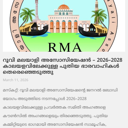
റൂവി മലയാളി അസോസിയേഷൻ – 2026–2028
കാലയളവിലേക്കുള്ള പുതിയ ഭാരവാഹികൾ
തെരെഞ്ഞെടുത്തു
March 11, 2026
മസ്കറ്റ്: റൂവി മലയാളി അസോസിയേഷന്റെ ജനറൽ ബോഡി
യോഗം അടുത്തിടെ നടന്നപ്പോൾ 2026–2028
കാലയളവിലേക്കുള്ള പ്രവർത്തക സമിതി അംഗങ്ങളെ
കൗൺസിൽ അംഗങ്ങളെയും തിരഞ്ഞെടുത്തു. പുതിയ
കമ്മിറ്റിയുടെ ഭാഗമായി അസോസിയേഷൻ സാമൂഹിക,