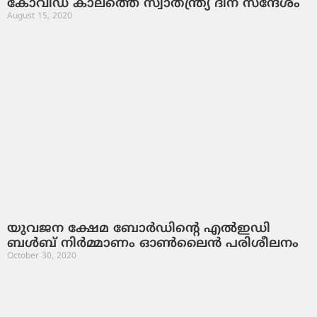
കോവിഡ്‌ കാലത്തെ സ്വാതന്ത്ര്യ ദിന സന്ദേശം
August 15, 2020
യുവജന ക്ഷേമ ബോർഡിന്റെ എൽഇഡി
ബൾബ് നിർമ്മാണം ഓൺലൈൻ പരിശീലനം
October 30, 2020