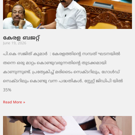
കേരള ബജറ്റ്
June 19, 2026
പി.കെ സജിത് കുമാര്‍ : കേരളത്തിന്റെ സമ്പത് ഘടനയിൽ
തന്നെ ഒരു മാറ്റം കൊണ്ടുവരുന്നതിന്റെ തുടക്കമായി
കാണുന്നുണ്ട്. പ്രത്യേകിച്ച് മരിടൈം സെക്ടറിലും, ഗോൾഡ്
സെക്ടറിലും കൊണ്ടു വന്ന പദ്ധതികൾ. സ്റ്റേറ്റ് ജിഡിപി യിൽ
35%
Read More »