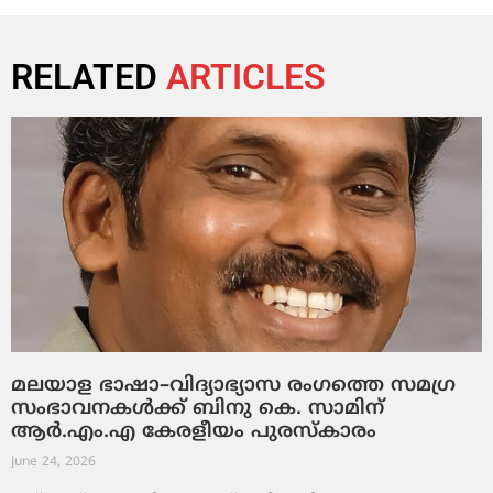
RELATED
ARTICLES
മലയാള ഭാഷാ–വിദ്യാഭ്യാസ രംഗത്തെ സമഗ്ര
സംഭാവനകൾക്ക് ബിനു കെ. സാമിന്
ആർ.എം.എ കേരളീയം പുരസ്‌കാരം
June 24, 2026