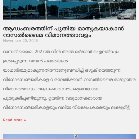
ആഡംബരത്തിന് പുതിയ മാതൃകയാകാൻ
റാസൽഖൈമ വിമാനത്താവളം
November 20, 2025
റാസൽഖൈമ: 2027ൽ വിൻ അൽ മർജാൻ ഐലൻഡും
ഉൾപ്പെടുന്ന വമ്പൻ പദ്ധതികൾ
യാഥാർത്ഥ്യമാകുന്നതിനോടനുബന്ധിച്ച് ഒഴുകിയെത്തുന്ന
വിനോദസഞ്ചാരികളെ വരവേൽക്കാൻ റാസൽഖൈമ രാജ്യാന്തര
വിമാനത്താവളം ആഡംബര സൗകര്യങ്ങളോടെ
പുതുക്കിപ്പണിയുന്നു. ഉയർന്ന വരുമാനക്കാരായ
വിനോദസഞ്ചാരികളെയും വലിയ നിക്ഷേപകരെയും ലക്ഷ്യമിട്ട്
Read More »