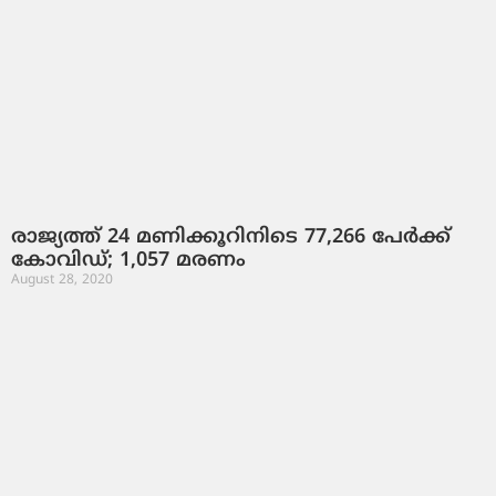
രാ​ജ്യ​ത്ത് 24 മണിക്കൂറിനിടെ 77,266 പേ​ര്‍​ക്ക്
കോ​വി​ഡ്; 1,057 മ​ര​ണം
August 28, 2020