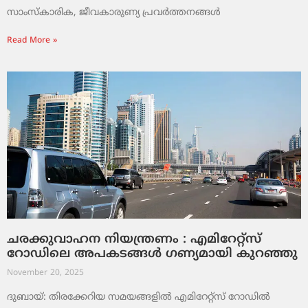
സാംസ്‌കാരിക, ജീവകാരുണ്യ പ്രവർത്തനങ്ങൾ
Read More »
ചരക്കുവാഹന നിയന്ത്രണം : എമിറേറ്റ്സ്
റോഡിലെ അപകടങ്ങൾ ഗണ്യമായി കുറഞ്ഞു
November 20, 2025
ദുബായ്: തിരക്കേറിയ സമയങ്ങളിൽ എമിറേറ്റ്സ് റോഡിൽ