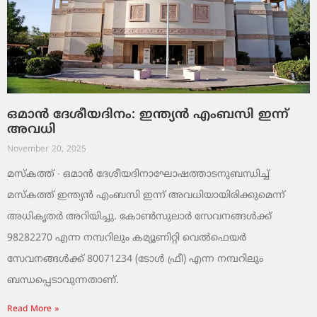
ഒമാൻ ദേശീയദിനം: ഇന്ത്യൻ എംബസി ഇന്ന്
അവധി
November 20, 2025
മസ്‌കത്ത് ∙ ഒമാൻ ദേശീയദിനാഘോഷത്താടനുബന്ധിച്ച്
മസ്‌കത്ത് ഇന്ത്യൻ എംബസി ഇന്ന് അവധിയായിരിക്കുമെന്ന്
അധികൃതർ അറിയിച്ചു. കോൺസുലാർ സേവനങ്ങൾക്ക്
98282270 എന്ന നമ്പറിലും കമ്യൂണിറ്റി വെൽഫെയർ
സേവനങ്ങൾക്ക് 80071234 (ടോൾ ഫ്രീ) എന്ന നമ്പറിലും
ബന്ധപ്പെടാവുന്നതാണ്.
Read More »