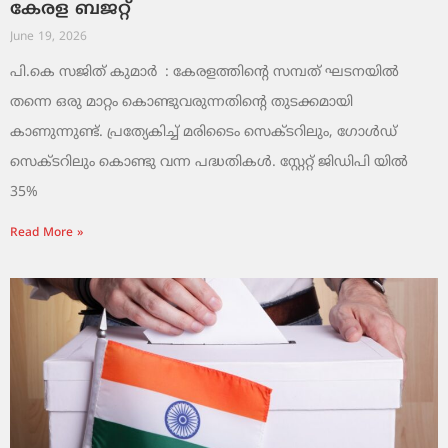
കേരള ബജറ്റ്
June 19, 2026
പി.കെ സജിത് കുമാര്‍ : കേരളത്തിന്റെ സമ്പത് ഘടനയിൽ
തന്നെ ഒരു മാറ്റം കൊണ്ടുവരുന്നതിന്റെ തുടക്കമായി
കാണുന്നുണ്ട്. പ്രത്യേകിച്ച് മരിടൈം സെക്ടറിലും, ഗോൾഡ്
സെക്ടറിലും കൊണ്ടു വന്ന പദ്ധതികൾ. സ്റ്റേറ്റ് ജിഡിപി യിൽ
35%
Read More »