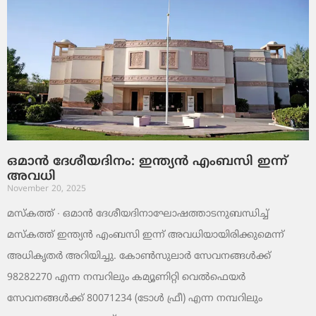
ഒമാൻ ദേശീയദിനം: ഇന്ത്യൻ എംബസി ഇന്ന്
അവധി
November 20, 2025
മസ്‌കത്ത് ∙ ഒമാൻ ദേശീയദിനാഘോഷത്താടനുബന്ധിച്ച്
മസ്‌കത്ത് ഇന്ത്യൻ എംബസി ഇന്ന് അവധിയായിരിക്കുമെന്ന്
അധികൃതർ അറിയിച്ചു. കോൺസുലാർ സേവനങ്ങൾക്ക്
98282270 എന്ന നമ്പറിലും കമ്യൂണിറ്റി വെൽഫെയർ
സേവനങ്ങൾക്ക് 80071234 (ടോൾ ഫ്രീ) എന്ന നമ്പറിലും