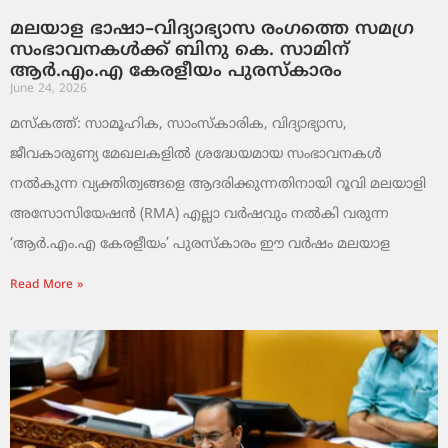
മലയാള ഭാഷാ–വിദ്യാഭ്യാസ രംഗത്തെ സമഗ്ര
സംഭാവനകൾക്ക് ബിനു കെ. സാമിന്
ആർ.എം.എ കേരളീയം പുരസ്‌കാരം
June 24, 2026
മസ്കത്ത്: സാമൂഹിക, സാംസ്‌കാരിക, വിദ്യാഭ്യാസ,
ജീവകാരുണ്യ മേഖലകളിൽ ശ്രദ്ധേയമായ സംഭാവനകൾ
നൽകുന്ന വ്യക്തിത്വങ്ങളെ ആദരിക്കുന്നതിനായി റൂവി മലയാളി
അസോസിയേഷൻ (RMA) എല്ലാ വർഷവും നൽകി വരുന്ന
‘ആർ.എം.എ കേരളീയം’ പുരസ്‌കാരം ഈ വർഷം മലയാള
Read More »