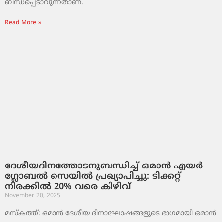
ബന്ധപ്പെടാവുന്നതാണ്.
Read More »
ദേശീയദിനത്തോടനുബന്ധിച്ച് ഒമാൻ എയർ
ഗ്ലോബൽ സെയിൽ പ്രഖ്യാപിച്ചു: ടിക്കറ്റ്
നിരക്കിൽ 20% വരെ കിഴിവ്
November 20, 2025
മസ്‌കത്ത്: ഒമാൻ ദേശീയ ദിനാഘോഷങ്ങളുടെ ഭാഗമായി ഒമാൻ