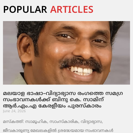
POPULAR
ARTICLES
മലയാള ഭാഷാ–വിദ്യാഭ്യാസ രംഗത്തെ സമഗ്ര
സംഭാവനകൾക്ക് ബിനു കെ. സാമിന്
ആർ.എം.എ കേരളീയം പുരസ്‌കാരം
June 24, 2026
മസ്കത്ത്: സാമൂഹിക, സാംസ്‌കാരിക, വിദ്യാഭ്യാസ,
ജീവകാരുണ്യ മേഖലകളിൽ ശ്രദ്ധേയമായ സംഭാവനകൾ