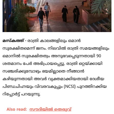
മസ്കത്ത് ∙
രാത്രി കാലങ്ങളിലും ഒമാൻ
സുരക്ഷിതമെന്ന് ജനം. നിലവിൽ രാത്രി സമയങ്ങളിലും
ഒമാനിൽ സുരക്ഷിതത്വം അനുഭവപ്പെടുന്നതായി 90
ശതമാനം പേർ അഭിപ്രായപ്പെട്ടു. രാത്രി ഒറ്റയ്ക്കായി
സഞ്ചരിക്കുമ്പോഴും ഭയമില്ലാതെ നീങ്ങാൻ
കഴിയുന്നതായി അവർ വ്യക്തമാക്കിയതായി ദേശീയ
പിണ്ഡചിഹ്നയും വിവരവകുപ്പും (NCSI) പുറത്തിറക്കിയ
റിപ്പോർട്ട് പറയുന്നു.
Also read:
സൗദിയിൽ തെരുവ്