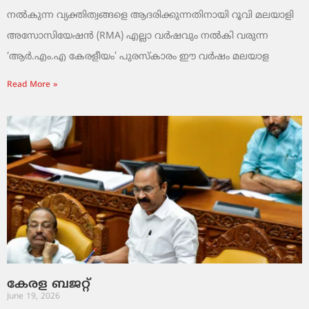
നൽകുന്ന വ്യക്തിത്വങ്ങളെ ആദരിക്കുന്നതിനായി റൂവി മലയാളി
അസോസിയേഷൻ (RMA) എല്ലാ വർഷവും നൽകി വരുന്ന
‘ആർ.എം.എ കേരളീയം’ പുരസ്‌കാരം ഈ വർഷം മലയാള
Read More »
കേരള ബജറ്റ്
June 19, 2026