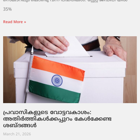
സെക്ടറിലും കൊണ്ടു വന്ന പദ്ധതികൾ. സ്റ്റേറ്റ് ജിഡിപി യിൽ
35%
Read More »
പ്രവാസികളുടെ വോട്ടവകാശം:
അതിർത്തികൾക്കപ്പുറം കേൾക്കേണ്ട
ശബ്ദങ്ങൾ
March 21, 2026