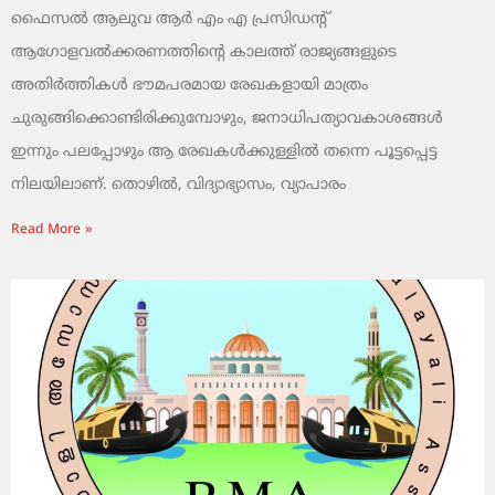
ഫൈസൽ ആലുവ ആർ എം എ പ്രസിഡന്റ്
ആഗോളവൽക്കരണത്തിന്റെ കാലത്ത് രാജ്യങ്ങളുടെ
അതിർത്തികൾ ഭൗമപരമായ രേഖകളായി മാത്രം
ചുരുങ്ങിക്കൊണ്ടിരിക്കുമ്പോഴും, ജനാധിപത്യാവകാശങ്ങൾ
ഇന്നും പലപ്പോഴും ആ രേഖകൾക്കുള്ളിൽ തന്നെ പൂട്ടപ്പെട്ട
നിലയിലാണ്. തൊഴിൽ, വിദ്യാഭ്യാസം, വ്യാപാരം
Read More »