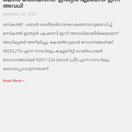
ഒമാൻ ദേശീയദിനം: ഇന്ത്യൻ എംബസി ഇന്ന്
അവധി
November 20, 2025
മസ്‌കത്ത് ∙ ഒമാൻ ദേശീയദിനാഘോഷത്താടനുബന്ധിച്ച്
മസ്‌കത്ത് ഇന്ത്യൻ എംബസി ഇന്ന് അവധിയായിരിക്കുമെന്ന്
അധികൃതർ അറിയിച്ചു. കോൺസുലാർ സേവനങ്ങൾക്ക്
98282270 എന്ന നമ്പറിലും കമ്യൂണിറ്റി വെൽഫെയർ
സേവനങ്ങൾക്ക് 80071234 (ടോൾ ഫ്രീ) എന്ന നമ്പറിലും
ബന്ധപ്പെടാവുന്നതാണ്.
Read More »