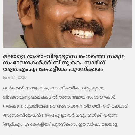
മലയാള ഭാഷാ–വിദ്യാഭ്യാസ രംഗത്തെ സമഗ്ര
സംഭാവനകൾക്ക് ബിനു കെ. സാമിന്
ആർ.എം.എ കേരളീയം പുരസ്‌കാരം
June 24, 2026
മസ്കത്ത്: സാമൂഹിക, സാംസ്‌കാരിക, വിദ്യാഭ്യാസ,
ജീവകാരുണ്യ മേഖലകളിൽ ശ്രദ്ധേയമായ സംഭാവനകൾ
നൽകുന്ന വ്യക്തിത്വങ്ങളെ ആദരിക്കുന്നതിനായി റൂവി മലയാളി
അസോസിയേഷൻ (RMA) എല്ലാ വർഷവും നൽകി വരുന്ന
‘ആർ.എം.എ കേരളീയം’ പുരസ്‌കാരം ഈ വർഷം മലയാള