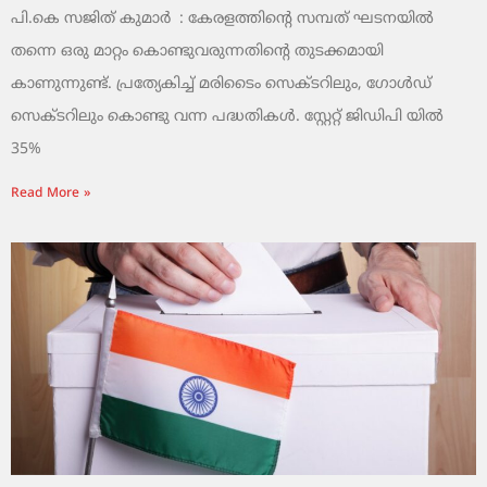
പി.കെ സജിത് കുമാര്‍ : കേരളത്തിന്റെ സമ്പത് ഘടനയിൽ
തന്നെ ഒരു മാറ്റം കൊണ്ടുവരുന്നതിന്റെ തുടക്കമായി
കാണുന്നുണ്ട്. പ്രത്യേകിച്ച് മരിടൈം സെക്ടറിലും, ഗോൾഡ്
സെക്ടറിലും കൊണ്ടു വന്ന പദ്ധതികൾ. സ്റ്റേറ്റ് ജിഡിപി യിൽ
35%
Read More »