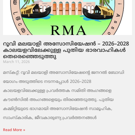
റൂവി മലയാളി അസോസിയേഷൻ – 2026–2028
കാലയളവിലേക്കുള്ള പുതിയ ഭാരവാഹികൾ
തെരെഞ്ഞെടുത്തു
March 11, 2026
മസ്കറ്റ്: റൂവി മലയാളി അസോസിയേഷന്റെ ജനറൽ ബോഡി
യോഗം അടുത്തിടെ നടന്നപ്പോൾ 2026–2028
കാലയളവിലേക്കുള്ള പ്രവർത്തക സമിതി അംഗങ്ങളെ
കൗൺസിൽ അംഗങ്ങളെയും തിരഞ്ഞെടുത്തു. പുതിയ
കമ്മിറ്റിയുടെ ഭാഗമായി അസോസിയേഷൻ സാമൂഹിക,
സാംസ്‌കാരിക, ജീവകാരുണ്യ പ്രവർത്തനങ്ങൾ
Read More »