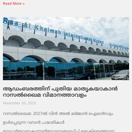
Read More »
ആഡംബരത്തിന് പുതിയ മാതൃകയാകാൻ
റാസൽഖൈമ വിമാനത്താവളം
November 20, 2025
റാസൽഖൈമ: 2027ൽ വിൻ അൽ മർജാൻ ഐലൻഡും
ഉൾപ്പെടുന്ന വമ്പൻ പദ്ധതികൾ
യാഥാർത്ഥ്യമാകുന്നതിനോടനുബന്ധിച്ച് ഒഴുകിയെത്തുന്ന