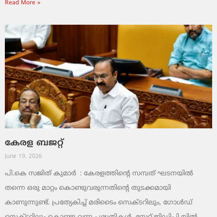
Read More »
കേരള ബജറ്റ്
June 19, 2026
പി.കെ സജിത് കുമാര്‍ : കേരളത്തിന്റെ സമ്പത് ഘടനയിൽ
തന്നെ ഒരു മാറ്റം കൊണ്ടുവരുന്നതിന്റെ തുടക്കമായി
കാണുന്നുണ്ട്. പ്രത്യേകിച്ച് മരിടൈം സെക്ടറിലും, ഗോൾഡ്