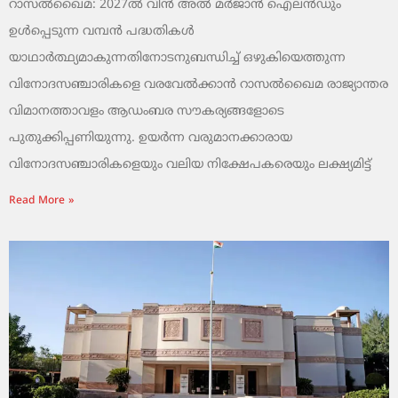
റാസൽഖൈമ: 2027ൽ വിൻ അൽ മർജാൻ ഐലൻഡും
ഉൾപ്പെടുന്ന വമ്പൻ പദ്ധതികൾ
യാഥാർത്ഥ്യമാകുന്നതിനോടനുബന്ധിച്ച് ഒഴുകിയെത്തുന്ന
വിനോദസഞ്ചാരികളെ വരവേൽക്കാൻ റാസൽഖൈമ രാജ്യാന്തര
വിമാനത്താവളം ആഡംബര സൗകര്യങ്ങളോടെ
പുതുക്കിപ്പണിയുന്നു. ഉയർന്ന വരുമാനക്കാരായ
വിനോദസഞ്ചാരികളെയും വലിയ നിക്ഷേപകരെയും ലക്ഷ്യമിട്ട്
Read More »