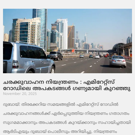
ചരക്കുവാഹന നിയന്ത്രണം : എമിറേറ്റ്സ്
റോഡിലെ അപകടങ്ങൾ ഗണ്യമായി കുറഞ്ഞു
November 20, 2025
ദുബായ്: തിരക്കേറിയ സമയങ്ങളിൽ എമിറേറ്റ്സ് റോഡിൽ
ചരക്കുവാഹനങ്ങൾക്ക് ഏർപ്പെടുത്തിയ നിയന്ത്രണം ഗതാഗതം
സുഗമമാക്കാനും അപകടങ്ങൾ കുറയ്ക്കാനും സഹായിച്ചതായി
ആർടിഎയും ദുബായ് പൊലീസും അറിയിച്ചു. നിയന്ത്രണം