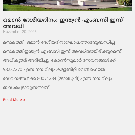
ഒമാൻ ദേശീയദിനം: ഇന്ത്യൻ എംബസി ഇന്ന്
അവധി
November 20, 2025
മസ്‌കത്ത് ∙ ഒമാൻ ദേശീയദിനാഘോഷത്താടനുബന്ധിച്ച്
മസ്‌കത്ത് ഇന്ത്യൻ എംബസി ഇന്ന് അവധിയായിരിക്കുമെന്ന്
അധികൃതർ അറിയിച്ചു. കോൺസുലാർ സേവനങ്ങൾക്ക്
98282270 എന്ന നമ്പറിലും കമ്യൂണിറ്റി വെൽഫെയർ
സേവനങ്ങൾക്ക് 80071234 (ടോൾ ഫ്രീ) എന്ന നമ്പറിലും
ബന്ധപ്പെടാവുന്നതാണ്.
Read More »