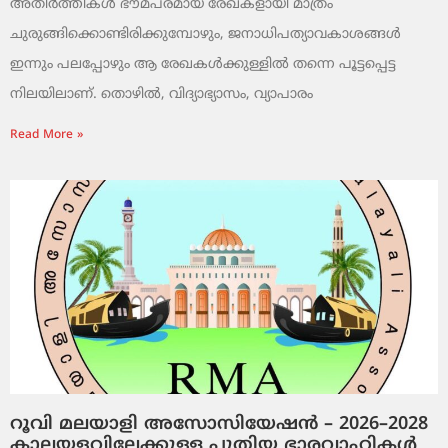
അതിർത്തികൾ ഭൗമപരമായ രേഖകളായി മാത്രം
ചുരുങ്ങിക്കൊണ്ടിരിക്കുമ്പോഴും, ജനാധിപത്യാവകാശങ്ങൾ
ഇന്നും പലപ്പോഴും ആ രേഖകൾക്കുള്ളിൽ തന്നെ പൂട്ടപ്പെട്ട
നിലയിലാണ്. തൊഴിൽ, വിദ്യാഭ്യാസം, വ്യാപാരം
Read More »
റൂവി മലയാളി അസോസിയേഷൻ – 2026–2028
കാലയളവിലേക്കുള്ള പുതിയ ഭാരവാഹികൾ