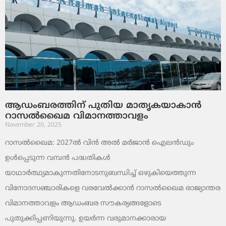
ആഡംബരത്തിന് പുതിയ മാതൃകയാകാൻ
റാസൽഖൈമ വിമാനത്താവളം
November 20, 2025
റാസൽഖൈമ: 2027ൽ വിൻ അൽ മർജാൻ ഐലൻഡും
ഉൾപ്പെടുന്ന വമ്പൻ പദ്ധതികൾ
യാഥാർത്ഥ്യമാകുന്നതിനോടനുബന്ധിച്ച് ഒഴുകിയെത്തുന്ന
വിനോദസഞ്ചാരികളെ വരവേൽക്കാൻ റാസൽഖൈമ രാജ്യാന്തര
വിമാനത്താവളം ആഡംബര സൗകര്യങ്ങളോടെ
പുതുക്കിപ്പണിയുന്നു. ഉയർന്ന വരുമാനക്കാരായ