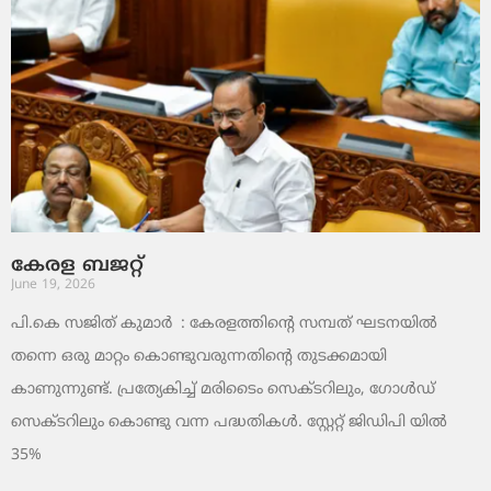
കേരള ബജറ്റ്
June 19, 2026
പി.കെ സജിത് കുമാര്‍ : കേരളത്തിന്റെ സമ്പത് ഘടനയിൽ
തന്നെ ഒരു മാറ്റം കൊണ്ടുവരുന്നതിന്റെ തുടക്കമായി
കാണുന്നുണ്ട്. പ്രത്യേകിച്ച് മരിടൈം സെക്ടറിലും, ഗോൾഡ്
സെക്ടറിലും കൊണ്ടു വന്ന പദ്ധതികൾ. സ്റ്റേറ്റ് ജിഡിപി യിൽ
35%