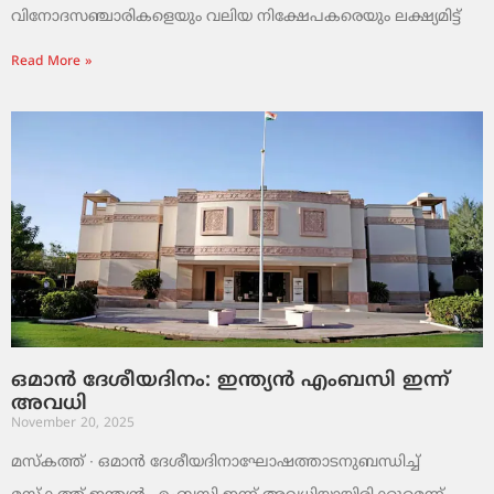
വിനോദസഞ്ചാരികളെയും വലിയ നിക്ഷേപകരെയും ലക്ഷ്യമിട്ട്
Read More »
ഒമാൻ ദേശീയദിനം: ഇന്ത്യൻ എംബസി ഇന്ന്
അവധി
November 20, 2025
മസ്‌കത്ത് ∙ ഒമാൻ ദേശീയദിനാഘോഷത്താടനുബന്ധിച്ച്