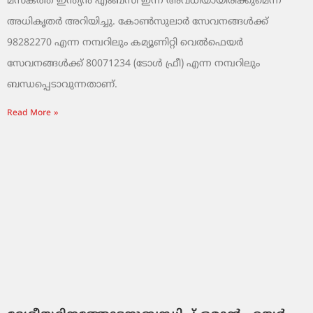
മസ്‌കത്ത് ഇന്ത്യൻ എംബസി ഇന്ന് അവധിയായിരിക്കുമെന്ന്
അധികൃതർ അറിയിച്ചു. കോൺസുലാർ സേവനങ്ങൾക്ക്
98282270 എന്ന നമ്പറിലും കമ്യൂണിറ്റി വെൽഫെയർ
സേവനങ്ങൾക്ക് 80071234 (ടോൾ ഫ്രീ) എന്ന നമ്പറിലും
ബന്ധപ്പെടാവുന്നതാണ്.
Read More »