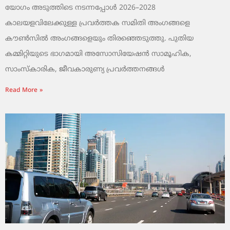
യോഗം അടുത്തിടെ നടന്നപ്പോൾ 2026–2028
കാലയളവിലേക്കുള്ള പ്രവർത്തക സമിതി അംഗങ്ങളെ
കൗൺസിൽ അംഗങ്ങളെയും തിരഞ്ഞെടുത്തു. പുതിയ
കമ്മിറ്റിയുടെ ഭാഗമായി അസോസിയേഷൻ സാമൂഹിക,
സാംസ്‌കാരിക, ജീവകാരുണ്യ പ്രവർത്തനങ്ങൾ
Read More »