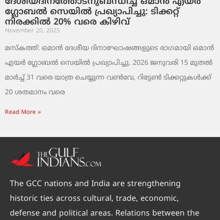
ദേശീയദിനത്തോടനുബന്ധിച്ച് ഒമാൻ എയർ
ഗ്ലോബൽ സെയിൽ പ്രഖ്യാപിച്ചു: ടിക്കറ്റ്
നിരക്കിൽ 20% വരെ കിഴിവ്
November 20, 2025
മസ്‌കത്ത്: ഒമാൻ ദേശീയ ദിനാഘോഷങ്ങളുടെ ഭാഗമായി ഒമാൻ
എയർ ഗ്ലോബൽ സെയിൽ പ്രഖ്യാപിച്ചു. 2026 ജനുവരി 15 മുതൽ
മാർച്ച് 31 വരെ യാത്ര ചെയ്യുന്ന വൺവേ, റിട്ടേൺ ടിക്കറ്റുകൾക്ക്
20 ശതമാനം വരെ
Read More »
The GCC nations and India are strengthening
historic ties across cultural, trade, economic,
defense and political areas. Relations between the