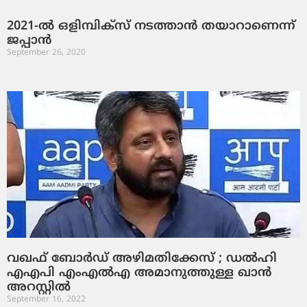
2021-ല്‍ ​ഒ​ളി​മ്പി​ക്സ് ന​ട​ത്താ​ന്‍ ത​യാ​റാ​ണെ​ന്ന്
ജ​പ്പാ​ന്‍
September 26, 2020
വഖഫ് ബോര്‍ഡ് അഴിമതിക്കേസ് ; ഡല്‍ഹി
എഎപി എംഎല്‍എ അമാനുത്തുള്ള ഖാന്‍
അറസ്റ്റില്‍
September 16, 2022