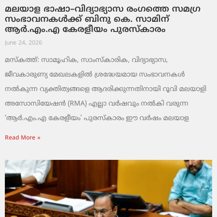
മലയാള ഭാഷാ–വിദ്യാഭ്യാസ രംഗത്തെ സമഗ്ര
സംഭാവനകൾക്ക് ബിനു കെ. സാമിന്
ആർ.എം.എ കേരളീയം പുരസ്‌കാരം
June 24, 2026
മസ്കത്ത്: സാമൂഹിക, സാംസ്‌കാരിക, വിദ്യാഭ്യാസ,
ജീവകാരുണ്യ മേഖലകളിൽ ശ്രദ്ധേയമായ സംഭാവനകൾ
നൽകുന്ന വ്യക്തിത്വങ്ങളെ ആദരിക്കുന്നതിനായി റൂവി മലയാളി
അസോസിയേഷൻ (RMA) എല്ലാ വർഷവും നൽകി വരുന്ന
‘ആർ.എം.എ കേരളീയം’ പുരസ്‌കാരം ഈ വർഷം മലയാള
Read More »