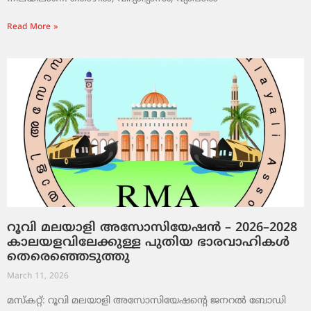
Read More »
റൂവി മലയാളി അസോസിയേഷൻ – 2026–2028
കാലയളവിലേക്കുള്ള പുതിയ ഭാരവാഹികൾ
തെരെഞ്ഞെടുത്തു
March 11, 2026
മസ്കറ്റ്: റൂവി മലയാളി അസോസിയേഷന്റെ ജനറൽ ബോഡി