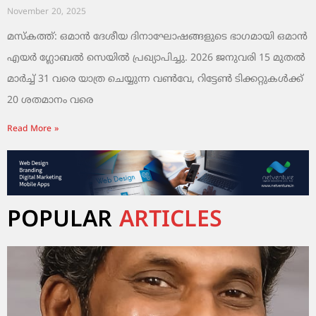
November 20, 2025
മസ്‌കത്ത്: ഒമാൻ ദേശീയ ദിനാഘോഷങ്ങളുടെ ഭാഗമായി ഒമാൻ
എയർ ഗ്ലോബൽ സെയിൽ പ്രഖ്യാപിച്ചു. 2026 ജനുവരി 15 മുതൽ
മാർച്ച് 31 വരെ യാത്ര ചെയ്യുന്ന വൺവേ, റിട്ടേൺ ടിക്കറ്റുകൾക്ക്
20 ശതമാനം വരെ
Read More »
POPULAR
ARTICLES