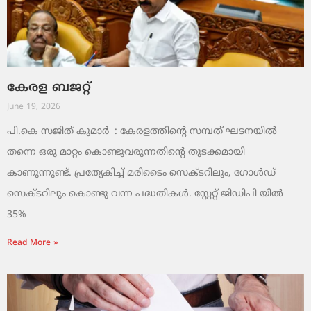
കേരള ബജറ്റ്
June 19, 2026
പി.കെ സജിത് കുമാര്‍ : കേരളത്തിന്റെ സമ്പത് ഘടനയിൽ
തന്നെ ഒരു മാറ്റം കൊണ്ടുവരുന്നതിന്റെ തുടക്കമായി
കാണുന്നുണ്ട്. പ്രത്യേകിച്ച് മരിടൈം സെക്ടറിലും, ഗോൾഡ്
സെക്ടറിലും കൊണ്ടു വന്ന പദ്ധതികൾ. സ്റ്റേറ്റ് ജിഡിപി യിൽ
35%
Read More »