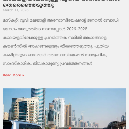
തെരെഞ്ഞെടുത്തു
March 11, 2026
മസ്കറ്റ്: റൂവി മലയാളി അസോസിയേഷന്റെ ജനറൽ ബോഡി
യോഗം അടുത്തിടെ നടന്നപ്പോൾ 2026–2028
കാലയളവിലേക്കുള്ള പ്രവർത്തക സമിതി അംഗങ്ങളെ
കൗൺസിൽ അംഗങ്ങളെയും തിരഞ്ഞെടുത്തു. പുതിയ
കമ്മിറ്റിയുടെ ഭാഗമായി അസോസിയേഷൻ സാമൂഹിക,
സാംസ്‌കാരിക, ജീവകാരുണ്യ പ്രവർത്തനങ്ങൾ
Read More »