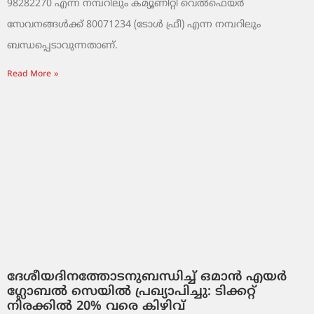
98282270 എന്ന നമ്പറിലും കമ്യൂണിറ്റി വെൽഫെയർ
സേവനങ്ങൾക്ക് 80071234 (ടോൾ ഫ്രീ) എന്ന നമ്പറിലും
ബന്ധപ്പെടാവുന്നതാണ്.
Read More »
ദേശീയദിനത്തോടനുബന്ധിച്ച് ഒമാൻ എയർ
ഗ്ലോബൽ സെയിൽ പ്രഖ്യാപിച്ചു: ടിക്കറ്റ്
നിരക്കിൽ 20% വരെ കിഴിവ്