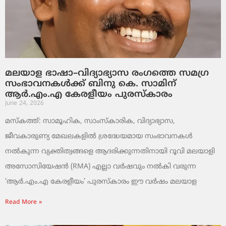
മലയാള ഭാഷാ–വിദ്യാഭ്യാസ രംഗത്തെ സമഗ്ര
സംഭാവനകൾക്ക് ബിനു കെ. സാമിന്
ആർ.എം.എ കേരളീയം പുരസ്‌കാരം
June 24, 2026
മസ്കത്ത്: സാമൂഹിക, സാംസ്‌കാരിക, വിദ്യാഭ്യാസ,
ജീവകാരുണ്യ മേഖലകളിൽ ശ്രദ്ധേയമായ സംഭാവനകൾ
നൽകുന്ന വ്യക്തിത്വങ്ങളെ ആദരിക്കുന്നതിനായി റൂവി മലയാളി
അസോസിയേഷൻ (RMA) എല്ലാ വർഷവും നൽകി വരുന്ന
‘ആർ.എം.എ കേരളീയം’ പുരസ്‌കാരം ഈ വർഷം മലയാള
Read More »