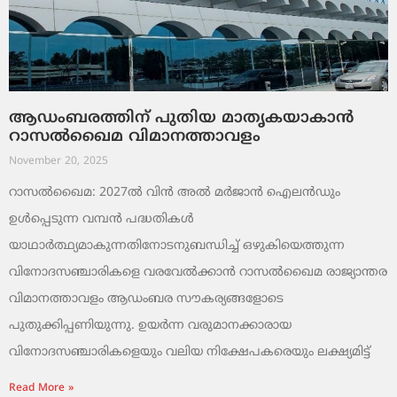
ആഡംബരത്തിന് പുതിയ മാതൃകയാകാൻ
റാസൽഖൈമ വിമാനത്താവളം
November 20, 2025
റാസൽഖൈമ: 2027ൽ വിൻ അൽ മർജാൻ ഐലൻഡും
ഉൾപ്പെടുന്ന വമ്പൻ പദ്ധതികൾ
യാഥാർത്ഥ്യമാകുന്നതിനോടനുബന്ധിച്ച് ഒഴുകിയെത്തുന്ന
വിനോദസഞ്ചാരികളെ വരവേൽക്കാൻ റാസൽഖൈമ രാജ്യാന്തര
വിമാനത്താവളം ആഡംബര സൗകര്യങ്ങളോടെ
പുതുക്കിപ്പണിയുന്നു. ഉയർന്ന വരുമാനക്കാരായ
വിനോദസഞ്ചാരികളെയും വലിയ നിക്ഷേപകരെയും ലക്ഷ്യമിട്ട്
Read More »