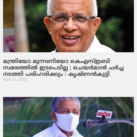
മന്ത്രിയോ മുന്നണിയോ കെഎസ്ഇബി
സമരത്തില്‍ ഇടപെടില്ല ; ചെയര്‍മാന്‍ ചര്‍ച്ച
നടത്തി പരിഹരിക്കും : കൃഷ്ണന്‍കുട്ടി
April 12, 2022