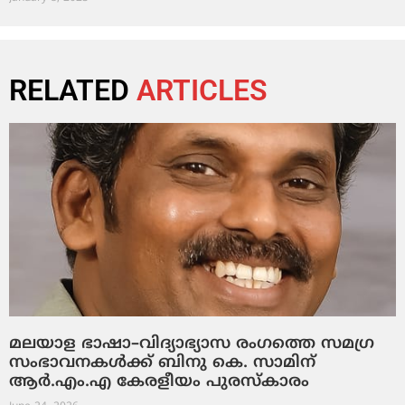
RELATED
ARTICLES
മലയാള ഭാഷാ–വിദ്യാഭ്യാസ രംഗത്തെ സമഗ്ര
സംഭാവനകൾക്ക് ബിനു കെ. സാമിന്
ആർ.എം.എ കേരളീയം പുരസ്‌കാരം