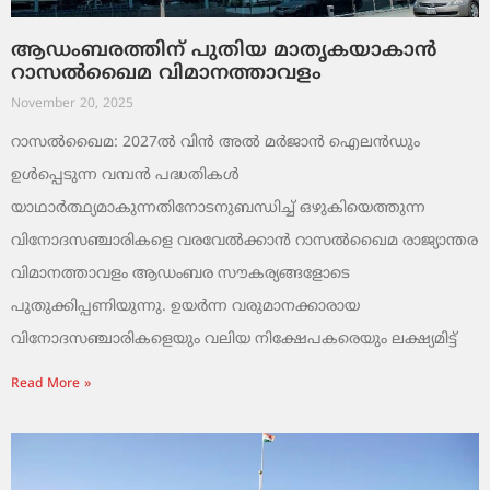
ആഡംബരത്തിന് പുതിയ മാതൃകയാകാൻ
റാസൽഖൈമ വിമാനത്താവളം
November 20, 2025
റാസൽഖൈമ: 2027ൽ വിൻ അൽ മർജാൻ ഐലൻഡും
ഉൾപ്പെടുന്ന വമ്പൻ പദ്ധതികൾ
യാഥാർത്ഥ്യമാകുന്നതിനോടനുബന്ധിച്ച് ഒഴുകിയെത്തുന്ന
വിനോദസഞ്ചാരികളെ വരവേൽക്കാൻ റാസൽഖൈമ രാജ്യാന്തര
വിമാനത്താവളം ആഡംബര സൗകര്യങ്ങളോടെ
പുതുക്കിപ്പണിയുന്നു. ഉയർന്ന വരുമാനക്കാരായ
വിനോദസഞ്ചാരികളെയും വലിയ നിക്ഷേപകരെയും ലക്ഷ്യമിട്ട്
Read More »