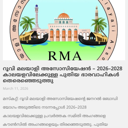
റൂവി മലയാളി അസോസിയേഷൻ – 2026–2028
കാലയളവിലേക്കുള്ള പുതിയ ഭാരവാഹികൾ
തെരെഞ്ഞെടുത്തു
March 11, 2026
മസ്കറ്റ്: റൂവി മലയാളി അസോസിയേഷന്റെ ജനറൽ ബോഡി
യോഗം അടുത്തിടെ നടന്നപ്പോൾ 2026–2028
കാലയളവിലേക്കുള്ള പ്രവർത്തക സമിതി അംഗങ്ങളെ
കൗൺസിൽ അംഗങ്ങളെയും തിരഞ്ഞെടുത്തു. പുതിയ