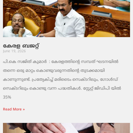
കേരള ബജറ്റ്
June 19, 2026
പി.കെ സജിത് കുമാര്‍ : കേരളത്തിന്റെ സമ്പത് ഘടനയിൽ
തന്നെ ഒരു മാറ്റം കൊണ്ടുവരുന്നതിന്റെ തുടക്കമായി
കാണുന്നുണ്ട്. പ്രത്യേകിച്ച് മരിടൈം സെക്ടറിലും, ഗോൾഡ്
സെക്ടറിലും കൊണ്ടു വന്ന പദ്ധതികൾ. സ്റ്റേറ്റ് ജിഡിപി യിൽ
35%
Read More »