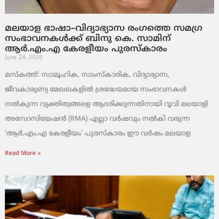
മലയാള ഭാഷാ–വിദ്യാഭ്യാസ രംഗത്തെ സമഗ്ര
സംഭാവനകൾക്ക് ബിനു കെ. സാമിന്
ആർ.എം.എ കേരളീയം പുരസ്‌കാരം
June 24, 2026
മസ്കത്ത്: സാമൂഹിക, സാംസ്‌കാരിക, വിദ്യാഭ്യാസ,
ജീവകാരുണ്യ മേഖലകളിൽ ശ്രദ്ധേയമായ സംഭാവനകൾ
നൽകുന്ന വ്യക്തിത്വങ്ങളെ ആദരിക്കുന്നതിനായി റൂവി മലയാളി
അസോസിയേഷൻ (RMA) എല്ലാ വർഷവും നൽകി വരുന്ന
‘ആർ.എം.എ കേരളീയം’ പുരസ്‌കാരം ഈ വർഷം മലയാള
Read More »