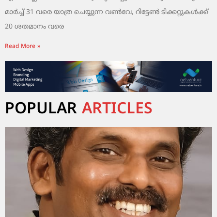
മാർച്ച് 31 വരെ യാത്ര ചെയ്യുന്ന വൺവേ, റിട്ടേൺ ടിക്കറ്റുകൾക്ക്
20 ശതമാനം വരെ
Read More »
POPULAR
ARTICLES