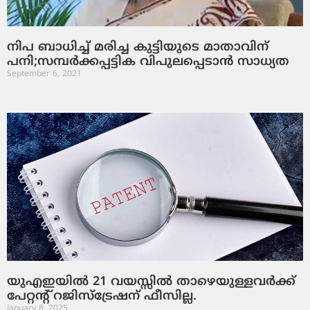
നിപ ബാധിച്ച് മരിച്ച കുട്ടിയുടെ മാതാവിന്
പനി;സമ്പര്‍ക്കപ്പട്ടിക വിപുലപ്പെടാന്‍ സാധ്യത
September 6, 2021
യുഎഇയിൽ 21 വയസ്സിൽ താഴെയുള്ളവർക്ക്
പേറ്റന്റ് റജിസ്ട്രേഷന് ഫീസില്ല.
January 8, 2025