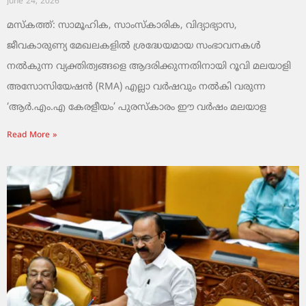
June 24, 2026
മസ്കത്ത്: സാമൂഹിക, സാംസ്‌കാരിക, വിദ്യാഭ്യാസ,
ജീവകാരുണ്യ മേഖലകളിൽ ശ്രദ്ധേയമായ സംഭാവനകൾ
നൽകുന്ന വ്യക്തിത്വങ്ങളെ ആദരിക്കുന്നതിനായി റൂവി മലയാളി
അസോസിയേഷൻ (RMA) എല്ലാ വർഷവും നൽകി വരുന്ന
‘ആർ.എം.എ കേരളീയം’ പുരസ്‌കാരം ഈ വർഷം മലയാള
Read More »