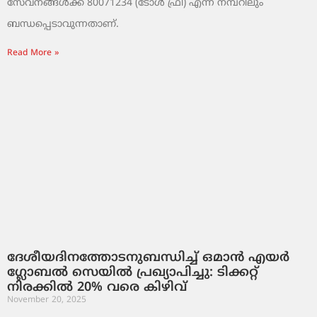
സേവനങ്ങൾക്ക് 80071234 (ടോൾ ഫ്രീ) എന്ന നമ്പറിലും
ബന്ധപ്പെടാവുന്നതാണ്.
Read More »
ദേശീയദിനത്തോടനുബന്ധിച്ച് ഒമാൻ എയർ
ഗ്ലോബൽ സെയിൽ പ്രഖ്യാപിച്ചു: ടിക്കറ്റ്
നിരക്കിൽ 20% വരെ കിഴിവ്
November 20, 2025