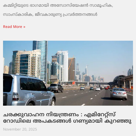
കമ്മിറ്റിയുടെ ഭാഗമായി അസോസിയേഷൻ സാമൂഹിക,
സാംസ്‌കാരിക, ജീവകാരുണ്യ പ്രവർത്തനങ്ങൾ
Read More »
ചരക്കുവാഹന നിയന്ത്രണം : എമിറേറ്റ്സ്
റോഡിലെ അപകടങ്ങൾ ഗണ്യമായി കുറഞ്ഞു
November 20, 2025