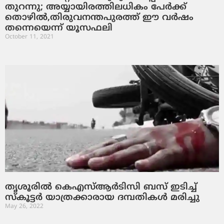
തുറന്നു; അയ്യായിരത്തിലധികം പേര്‍ക്ക്
തൊഴില്‍,തിരുവനന്തപുരത്ത് ഈ വര്‍ഷം
തന്നെയെന്ന് യൂസഫലി
October 11, 2021
തൃശൂരില്‍ കെഎസ്ആര്‍ടിസി ബസ് ഇടിച്ച്
സ്‌കൂട്ടര്‍ യാത്രക്കാരായ ദമ്പതികള്‍ മരിച്ചു
May 26, 2022