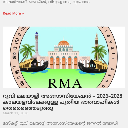
നിലയിലാണ്. തൊഴിൽ, വിദ്യാഭ്യാസം, വ്യാപാരം
Read More »
റൂവി മലയാളി അസോസിയേഷൻ – 2026–2028
കാലയളവിലേക്കുള്ള പുതിയ ഭാരവാഹികൾ
തെരെഞ്ഞെടുത്തു
March 11, 2026
മസ്കറ്റ്: റൂവി മലയാളി അസോസിയേഷന്റെ ജനറൽ ബോഡി