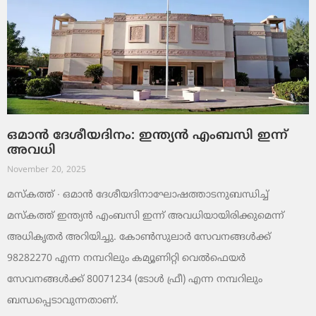
ഒമാൻ ദേശീയദിനം: ഇന്ത്യൻ എംബസി ഇന്ന്
അവധി
November 20, 2025
മസ്‌കത്ത് ∙ ഒമാൻ ദേശീയദിനാഘോഷത്താടനുബന്ധിച്ച്
മസ്‌കത്ത് ഇന്ത്യൻ എംബസി ഇന്ന് അവധിയായിരിക്കുമെന്ന്
അധികൃതർ അറിയിച്ചു. കോൺസുലാർ സേവനങ്ങൾക്ക്
98282270 എന്ന നമ്പറിലും കമ്യൂണിറ്റി വെൽഫെയർ
സേവനങ്ങൾക്ക് 80071234 (ടോൾ ഫ്രീ) എന്ന നമ്പറിലും
ബന്ധപ്പെടാവുന്നതാണ്.