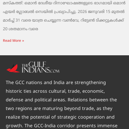
മസ്‌കത്ത്: ഒമാൻ ദേശീയ ദിനാഘോഷങ്ങളുടെ ഭാഗമായി ഒമാൻ
എയർ ഗ്ലോബൽ സെയിൽ പ്രഖ്യാപിച്ചു. 2026 ജനുവരി 15 മുതൽ
മാർച്ച് 31 വരെ യാത്ര ചെയ്യുന്ന വൺവേ, റിട്ടേൺ ടിക്കറ്റുകൾക്ക്
20 ശതമാനം വരെ
Read More »
The GCC nations and India are strengthening
historic ties across cultural, trade, economic,
defense and political areas. Relations between the
two regions are maturing beyond trade, as they
realize the potential of strategic cooperation and
growth. The GCC-India corridor presents immense