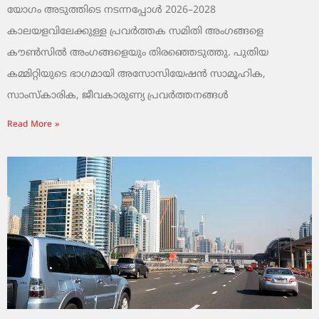
യോഗം അടുത്തിടെ നടന്നപ്പോൾ 2026–2028
കാലയളവിലേക്കുള്ള പ്രവർത്തക സമിതി അംഗങ്ങളെ
കൗൺസിൽ അംഗങ്ങളെയും തിരഞ്ഞെടുത്തു. പുതിയ
കമ്മിറ്റിയുടെ ഭാഗമായി അസോസിയേഷൻ സാമൂഹിക,
സാംസ്‌കാരിക, ജീവകാരുണ്യ പ്രവർത്തനങ്ങൾ
Read More »