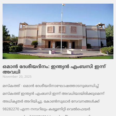
ഒമാൻ ദേശീയദിനം: ഇന്ത്യൻ എംബസി ഇന്ന്
അവധി
November 20, 2025
മസ്‌കത്ത് ∙ ഒമാൻ ദേശീയദിനാഘോഷത്താടനുബന്ധിച്ച്
മസ്‌കത്ത് ഇന്ത്യൻ എംബസി ഇന്ന് അവധിയായിരിക്കുമെന്ന്
അധികൃതർ അറിയിച്ചു. കോൺസുലാർ സേവനങ്ങൾക്ക്
98282270 എന്ന നമ്പറിലും കമ്യൂണിറ്റി വെൽഫെയർ