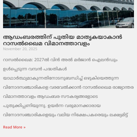
ആഡംബരത്തിന് പുതിയ മാതൃകയാകാൻ
റാസൽഖൈമ വിമാനത്താവളം
November 20, 2025
റാസൽഖൈമ: 2027ൽ വിൻ അൽ മർജാൻ ഐലൻഡും
ഉൾപ്പെടുന്ന വമ്പൻ പദ്ധതികൾ
യാഥാർത്ഥ്യമാകുന്നതിനോടനുബന്ധിച്ച് ഒഴുകിയെത്തുന്ന
വിനോദസഞ്ചാരികളെ വരവേൽക്കാൻ റാസൽഖൈമ രാജ്യാന്തര
വിമാനത്താവളം ആഡംബര സൗകര്യങ്ങളോടെ
പുതുക്കിപ്പണിയുന്നു. ഉയർന്ന വരുമാനക്കാരായ
വിനോദസഞ്ചാരികളെയും വലിയ നിക്ഷേപകരെയും ലക്ഷ്യമിട്ട്
Read More »