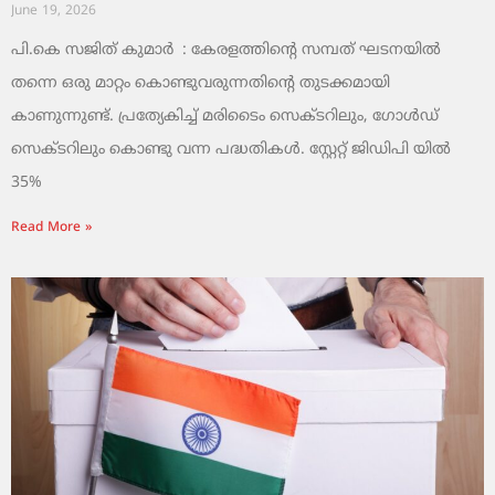
June 19, 2026
പി.കെ സജിത് കുമാര്‍ : കേരളത്തിന്റെ സമ്പത് ഘടനയിൽ
തന്നെ ഒരു മാറ്റം കൊണ്ടുവരുന്നതിന്റെ തുടക്കമായി
കാണുന്നുണ്ട്. പ്രത്യേകിച്ച് മരിടൈം സെക്ടറിലും, ഗോൾഡ്
സെക്ടറിലും കൊണ്ടു വന്ന പദ്ധതികൾ. സ്റ്റേറ്റ് ജിഡിപി യിൽ
35%
Read More »