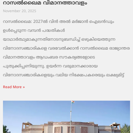
റാസൽഖൈമ വിമാനത്താവളം
November 20, 2025
റാസൽഖൈമ: 2027ൽ വിൻ അൽ മർജാൻ ഐലൻഡും
ഉൾപ്പെടുന്ന വമ്പൻ പദ്ധതികൾ
യാഥാർത്ഥ്യമാകുന്നതിനോടനുബന്ധിച്ച് ഒഴുകിയെത്തുന്ന
വിനോദസഞ്ചാരികളെ വരവേൽക്കാൻ റാസൽഖൈമ രാജ്യാന്തര
വിമാനത്താവളം ആഡംബര സൗകര്യങ്ങളോടെ
പുതുക്കിപ്പണിയുന്നു. ഉയർന്ന വരുമാനക്കാരായ
വിനോദസഞ്ചാരികളെയും വലിയ നിക്ഷേപകരെയും ലക്ഷ്യമിട്ട്
Read More »