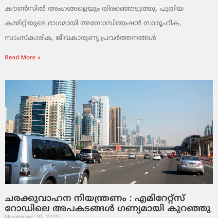
കൗൺസിൽ അംഗങ്ങളെയും തിരഞ്ഞെടുത്തു. പുതിയ
കമ്മിറ്റിയുടെ ഭാഗമായി അസോസിയേഷൻ സാമൂഹിക,
സാംസ്‌കാരിക, ജീവകാരുണ്യ പ്രവർത്തനങ്ങൾ
Read More »
ചരക്കുവാഹന നിയന്ത്രണം : എമിറേറ്റ്സ്
റോഡിലെ അപകടങ്ങൾ ഗണ്യമായി കുറഞ്ഞു
November 20, 2025