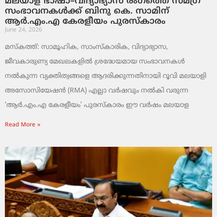
മലയാള ഭാഷാ–വിദ്യാഭ്യാസ രംഗത്തെ സമഗ്ര
സംഭാവനകൾക്ക് ബിനു കെ. സാമിന്
ആർ.എം.എ കേരളീയം പുരസ്‌കാരം
June 24, 2026
മസ്കത്ത്: സാമൂഹിക, സാംസ്‌കാരിക, വിദ്യാഭ്യാസ,
ജീവകാരുണ്യ മേഖലകളിൽ ശ്രദ്ധേയമായ സംഭാവനകൾ
നൽകുന്ന വ്യക്തിത്വങ്ങളെ ആദരിക്കുന്നതിനായി റൂവി മലയാളി
അസോസിയേഷൻ (RMA) എല്ലാ വർഷവും നൽകി വരുന്ന
‘ആർ.എം.എ കേരളീയം’ പുരസ്‌കാരം ഈ വർഷം മലയാള
Read More »