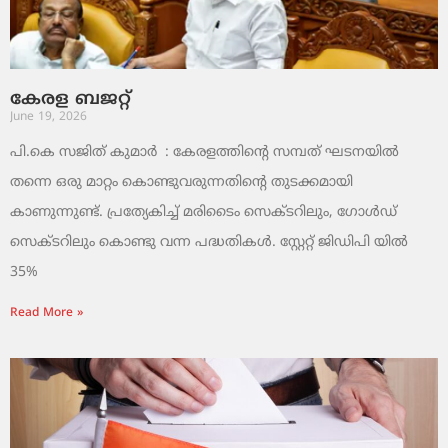
കേരള ബജറ്റ്
June 19, 2026
പി.കെ സജിത് കുമാര്‍ : കേരളത്തിന്റെ സമ്പത് ഘടനയിൽ
തന്നെ ഒരു മാറ്റം കൊണ്ടുവരുന്നതിന്റെ തുടക്കമായി
കാണുന്നുണ്ട്. പ്രത്യേകിച്ച് മരിടൈം സെക്ടറിലും, ഗോൾഡ്
സെക്ടറിലും കൊണ്ടു വന്ന പദ്ധതികൾ. സ്റ്റേറ്റ് ജിഡിപി യിൽ
35%
Read More »