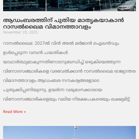
ആഡംബരത്തിന് പുതിയ മാതൃകയാകാൻ
റാസൽഖൈമ വിമാനത്താവളം
November 20, 2025
റാസൽഖൈമ: 2027ൽ വിൻ അൽ മർജാൻ ഐലൻഡും
ഉൾപ്പെടുന്ന വമ്പൻ പദ്ധതികൾ
യാഥാർത്ഥ്യമാകുന്നതിനോടനുബന്ധിച്ച് ഒഴുകിയെത്തുന്ന
വിനോദസഞ്ചാരികളെ വരവേൽക്കാൻ റാസൽഖൈമ രാജ്യാന്തര
വിമാനത്താവളം ആഡംബര സൗകര്യങ്ങളോടെ
പുതുക്കിപ്പണിയുന്നു. ഉയർന്ന വരുമാനക്കാരായ
വിനോദസഞ്ചാരികളെയും വലിയ നിക്ഷേപകരെയും ലക്ഷ്യമിട്ട്
Read More »