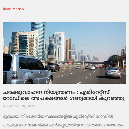
Read More »
ചരക്കുവാഹന നിയന്ത്രണം : എമിറേറ്റ്സ്
റോഡിലെ അപകടങ്ങൾ ഗണ്യമായി കുറഞ്ഞു
November 20, 2025
ദുബായ്: തിരക്കേറിയ സമയങ്ങളിൽ എമിറേറ്റ്സ് റോഡിൽ
ചരക്കുവാഹനങ്ങൾക്ക് ഏർപ്പെടുത്തിയ നിയന്ത്രണം ഗതാഗതം