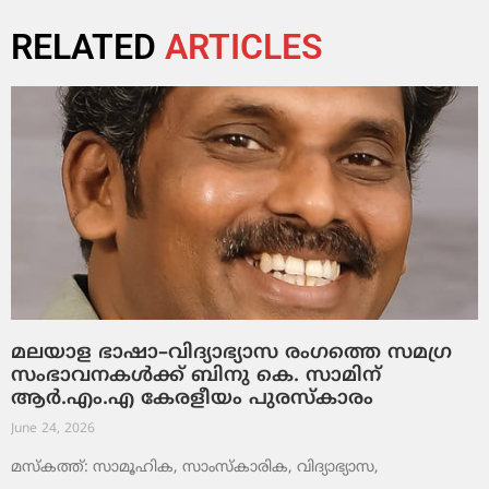
RELATED
ARTICLES
മലയാള ഭാഷാ–വിദ്യാഭ്യാസ രംഗത്തെ സമഗ്ര
സംഭാവനകൾക്ക് ബിനു കെ. സാമിന്
ആർ.എം.എ കേരളീയം പുരസ്‌കാരം
June 24, 2026
മസ്കത്ത്: സാമൂഹിക, സാംസ്‌കാരിക, വിദ്യാഭ്യാസ,