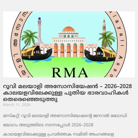
റൂവി മലയാളി അസോസിയേഷൻ – 2026–2028
കാലയളവിലേക്കുള്ള പുതിയ ഭാരവാഹികൾ
തെരെഞ്ഞെടുത്തു
March 11, 2026
മസ്കറ്റ്: റൂവി മലയാളി അസോസിയേഷന്റെ ജനറൽ ബോഡി
യോഗം അടുത്തിടെ നടന്നപ്പോൾ 2026–2028
കാലയളവിലേക്കുള്ള പ്രവർത്തക സമിതി അംഗങ്ങളെ