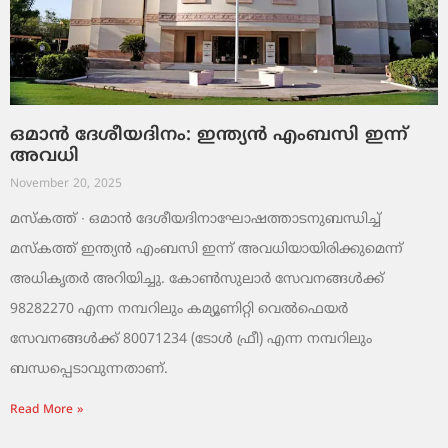
ഒമാൻ ദേശീയദിനം: ഇന്ത്യൻ എംബസി ഇന്ന്
അവധി
November 20, 2025
മസ്‌കത്ത് ∙ ഒമാൻ ദേശീയദിനാഘോഷത്താടനുബന്ധിച്ച്
മസ്‌കത്ത് ഇന്ത്യൻ എംബസി ഇന്ന് അവധിയായിരിക്കുമെന്ന്
അധികൃതർ അറിയിച്ചു. കോൺസുലാർ സേവനങ്ങൾക്ക്
98282270 എന്ന നമ്പറിലും കമ്യൂണിറ്റി വെൽഫെയർ
സേവനങ്ങൾക്ക് 80071234 (ടോൾ ഫ്രീ) എന്ന നമ്പറിലും
ബന്ധപ്പെടാവുന്നതാണ്.
Read More »