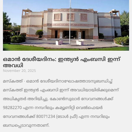
ഒമാൻ ദേശീയദിനം: ഇന്ത്യൻ എംബസി ഇന്ന്
അവധി
November 20, 2025
മസ്‌കത്ത് ∙ ഒമാൻ ദേശീയദിനാഘോഷത്താടനുബന്ധിച്ച്
മസ്‌കത്ത് ഇന്ത്യൻ എംബസി ഇന്ന് അവധിയായിരിക്കുമെന്ന്
അധികൃതർ അറിയിച്ചു. കോൺസുലാർ സേവനങ്ങൾക്ക്
98282270 എന്ന നമ്പറിലും കമ്യൂണിറ്റി വെൽഫെയർ
സേവനങ്ങൾക്ക് 80071234 (ടോൾ ഫ്രീ) എന്ന നമ്പറിലും
ബന്ധപ്പെടാവുന്നതാണ്.