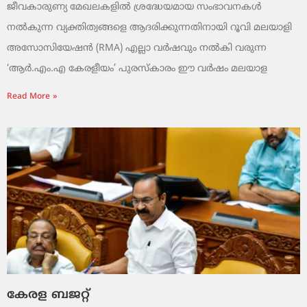
ജീവകാരുണ്യ മേഖലകളിൽ ശ്രദ്ധേയമായ സംഭാവനകൾ
നൽകുന്ന വ്യക്തിത്വങ്ങളെ ആദരിക്കുന്നതിനായി റൂവി മലയാളി
അസോസിയേഷൻ (RMA) എല്ലാ വർഷവും നൽകി വരുന്ന
‘ആർ.എം.എ കേരളീയം’ പുരസ്‌കാരം ഈ വർഷം മലയാള
Read More »
കേരള ബജറ്റ്