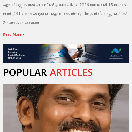
എയർ ഗ്ലോബൽ സെയിൽ പ്രഖ്യാപിച്ചു. 2026 ജനുവരി 15 മുതൽ
മാർച്ച് 31 വരെ യാത്ര ചെയ്യുന്ന വൺവേ, റിട്ടേൺ ടിക്കറ്റുകൾക്ക്
20 ശതമാനം വരെ
Read More »
POPULAR
ARTICLES