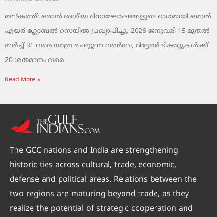
മസ്‌കത്ത്: ഒമാൻ ദേശീയ ദിനാഘോഷങ്ങളുടെ ഭാഗമായി ഒമാൻ
എയർ ഗ്ലോബൽ സെയിൽ പ്രഖ്യാപിച്ചു. 2026 ജനുവരി 15 മുതൽ
മാർച്ച് 31 വരെ യാത്ര ചെയ്യുന്ന വൺവേ, റിട്ടേൺ ടിക്കറ്റുകൾക്ക്
20 ശതമാനം വരെ
Read More »
The GCC nations and India are strengthening
historic ties across cultural, trade, economic,
defense and political areas. Relations between the
two regions are maturing beyond trade, as they
realize the potential of strategic cooperation and