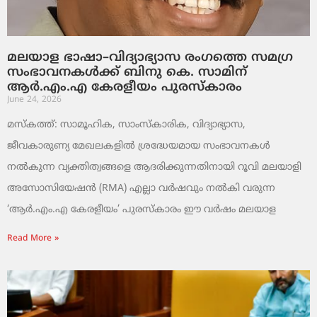
മലയാള ഭാഷാ–വിദ്യാഭ്യാസ രംഗത്തെ സമഗ്ര
സംഭാവനകൾക്ക് ബിനു കെ. സാമിന്
ആർ.എം.എ കേരളീയം പുരസ്‌കാരം
June 24, 2026
മസ്കത്ത്: സാമൂഹിക, സാംസ്‌കാരിക, വിദ്യാഭ്യാസ,
ജീവകാരുണ്യ മേഖലകളിൽ ശ്രദ്ധേയമായ സംഭാവനകൾ
നൽകുന്ന വ്യക്തിത്വങ്ങളെ ആദരിക്കുന്നതിനായി റൂവി മലയാളി
അസോസിയേഷൻ (RMA) എല്ലാ വർഷവും നൽകി വരുന്ന
‘ആർ.എം.എ കേരളീയം’ പുരസ്‌കാരം ഈ വർഷം മലയാള
Read More »