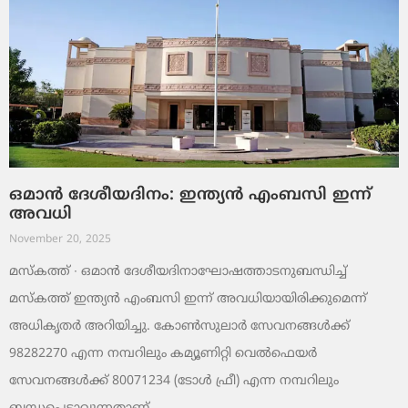
ഒമാൻ ദേശീയദിനം: ഇന്ത്യൻ എംബസി ഇന്ന്
അവധി
November 20, 2025
മസ്‌കത്ത് ∙ ഒമാൻ ദേശീയദിനാഘോഷത്താടനുബന്ധിച്ച്
മസ്‌കത്ത് ഇന്ത്യൻ എംബസി ഇന്ന് അവധിയായിരിക്കുമെന്ന്
അധികൃതർ അറിയിച്ചു. കോൺസുലാർ സേവനങ്ങൾക്ക്
98282270 എന്ന നമ്പറിലും കമ്യൂണിറ്റി വെൽഫെയർ
സേവനങ്ങൾക്ക് 80071234 (ടോൾ ഫ്രീ) എന്ന നമ്പറിലും