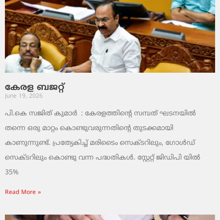
കേരള ബജറ്റ്
June 19, 2026
പി.കെ സജിത് കുമാര്‍ : കേരളത്തിന്റെ സമ്പത് ഘടനയിൽ
തന്നെ ഒരു മാറ്റം കൊണ്ടുവരുന്നതിന്റെ തുടക്കമായി
കാണുന്നുണ്ട്. പ്രത്യേകിച്ച് മരിടൈം സെക്ടറിലും, ഗോൾഡ്
സെക്ടറിലും കൊണ്ടു വന്ന പദ്ധതികൾ. സ്റ്റേറ്റ് ജിഡിപി യിൽ
35%
Read More »