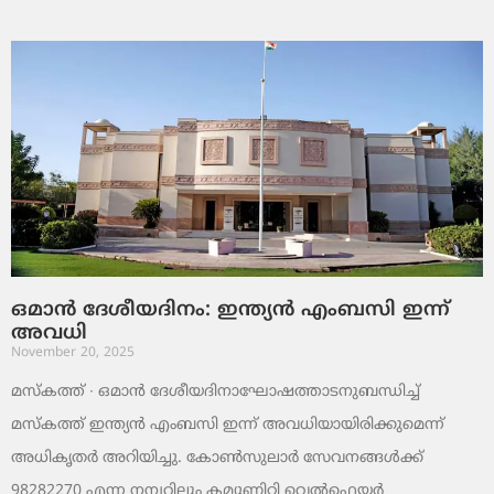
ഒമാൻ ദേശീയദിനം: ഇന്ത്യൻ എംബസി ഇന്ന്
അവധി
November 20, 2025
മസ്‌കത്ത് ∙ ഒമാൻ ദേശീയദിനാഘോഷത്താടനുബന്ധിച്ച്
മസ്‌കത്ത് ഇന്ത്യൻ എംബസി ഇന്ന് അവധിയായിരിക്കുമെന്ന്
അധികൃതർ അറിയിച്ചു. കോൺസുലാർ സേവനങ്ങൾക്ക്
98282270 എന്ന നമ്പറിലും കമ്യൂണിറ്റി വെൽഫെയർ