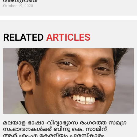
അബുദാബി
October 19, 2020
RELATED
ARTICLES
മലയാള ഭാഷാ–വിദ്യാഭ്യാസ രംഗത്തെ സമഗ്ര
സംഭാവനകൾക്ക് ബിനു കെ. സാമിന്
ആർ.എം.എ കേരളീയം പുരസ്‌കാരം