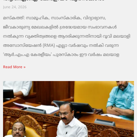
June 24, 2026
മസ്കത്ത്: സാമൂഹിക, സാംസ്‌കാരിക, വിദ്യാഭ്യാസ,
ജീവകാരുണ്യ മേഖലകളിൽ ശ്രദ്ധേയമായ സംഭാവനകൾ
നൽകുന്ന വ്യക്തിത്വങ്ങളെ ആദരിക്കുന്നതിനായി റൂവി മലയാളി
അസോസിയേഷൻ (RMA) എല്ലാ വർഷവും നൽകി വരുന്ന
‘ആർ.എം.എ കേരളീയം’ പുരസ്‌കാരം ഈ വർഷം മലയാള
Read More »