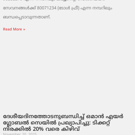
സേവനങ്ങൾക്ക് 80071234 (ടോൾ ഫ്രീ) എന്ന നമ്പറിലും
ബന്ധപ്പെടാവുന്നതാണ്.
Read More »
ദേശീയദിനത്തോടനുബന്ധിച്ച് ഒമാൻ എയർ
ഗ്ലോബൽ സെയിൽ പ്രഖ്യാപിച്ചു: ടിക്കറ്റ്
നിരക്കിൽ 20% വരെ കിഴിവ്
November 20, 2025