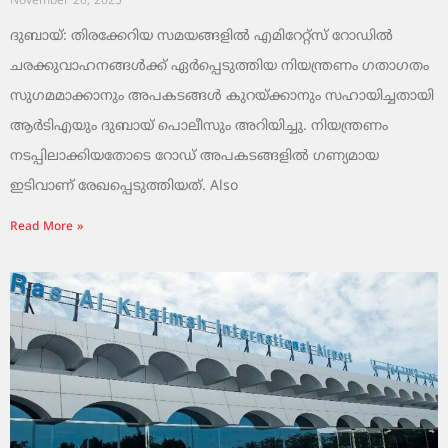
November 20, 2025
ദുബായ്: തിരക്കേറിയ സമയങ്ങളിൽ എമിറേറ്റ്സ് റോഡിൽ
ചരക്കുവാഹനങ്ങൾക്ക് ഏർപ്പെടുത്തിയ നിയന്ത്രണം ഗതാഗതം
സുഗമമാക്കാനും അപകടങ്ങൾ കുറയ്ക്കാനും സഹായിച്ചതായി
ആർടിഎയും ദുബായ് പൊലീസും അറിയിച്ചു. നിയന്ത്രണം
നടപ്പിലാക്കിയതോടെ റോഡ് അപകടങ്ങളിൽ ഗണ്യമായ
ഇടിവാണ് രേഖപ്പെടുത്തിയത്. Also
Read More »