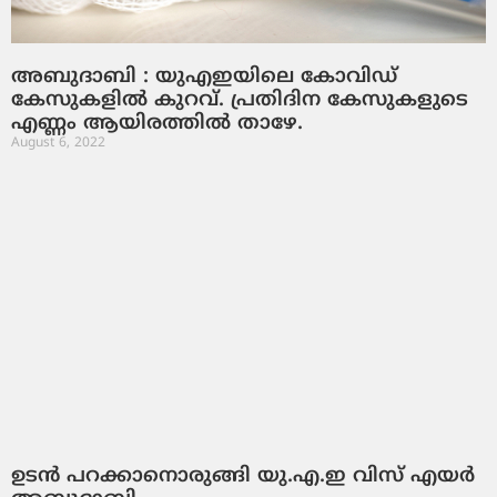
അബുദാബി : യുഎഇയിലെ കോവിഡ്
കേസുകളില്‍ കുറവ്. പ്രതിദിന കേസുകളുടെ
എണ്ണം ആയിരത്തില്‍ താഴേ.
August 6, 2022
ഉടന്‍ പറക്കാനൊരുങ്ങി യു.എ.ഇ വിസ് എയര്‍