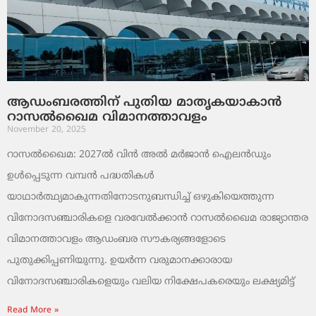
ആഡംബരത്തിന് പുതിയ മാതൃകയാകാൻ
റാസൽഖൈമ വിമാനത്താവളം
November 20, 2025
റാസൽഖൈമ: 2027ൽ വിൻ അൽ മർജാൻ ഐലൻഡും
ഉൾപ്പെടുന്ന വമ്പൻ പദ്ധതികൾ
യാഥാർത്ഥ്യമാകുന്നതിനോടനുബന്ധിച്ച് ഒഴുകിയെത്തുന്ന
വിനോദസഞ്ചാരികളെ വരവേൽക്കാൻ റാസൽഖൈമ രാജ്യാന്തര
വിമാനത്താവളം ആഡംബര സൗകര്യങ്ങളോടെ
പുതുക്കിപ്പണിയുന്നു. ഉയർന്ന വരുമാനക്കാരായ
വിനോദസഞ്ചാരികളെയും വലിയ നിക്ഷേപകരെയും ലക്ഷ്യമിട്ട്
Read More »