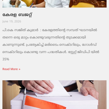
കേരള ബജറ്റ്
June 19, 2026
പി.കെ സജിത് കുമാര്‍ : കേരളത്തിന്റെ സമ്പത് ഘടനയിൽ
തന്നെ ഒരു മാറ്റം കൊണ്ടുവരുന്നതിന്റെ തുടക്കമായി
കാണുന്നുണ്ട്. പ്രത്യേകിച്ച് മരിടൈം സെക്ടറിലും, ഗോൾഡ്
സെക്ടറിലും കൊണ്ടു വന്ന പദ്ധതികൾ. സ്റ്റേറ്റ് ജിഡിപി യിൽ
35%
Read More »