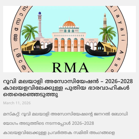
റൂവി മലയാളി അസോസിയേഷൻ – 2026–2028
കാലയളവിലേക്കുള്ള പുതിയ ഭാരവാഹികൾ
തെരെഞ്ഞെടുത്തു
March 11, 2026
മസ്കറ്റ്: റൂവി മലയാളി അസോസിയേഷന്റെ ജനറൽ ബോഡി
യോഗം അടുത്തിടെ നടന്നപ്പോൾ 2026–2028
കാലയളവിലേക്കുള്ള പ്രവർത്തക സമിതി അംഗങ്ങളെ