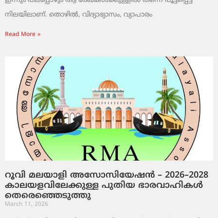
ഇന്നും പലപ്പോഴും ആ രേഖകൾക്കുള്ളിൽ തന്നെ പൂട്ടപ്പെട്ട
നിലയിലാണ്. തൊഴിൽ, വിദ്യാഭ്യാസം, വ്യാപാരം
Read More »
റൂവി മലയാളി അസോസിയേഷൻ – 2026–2028
കാലയളവിലേക്കുള്ള പുതിയ ഭാരവാഹികൾ
തെരെഞ്ഞെടുത്തു
March 11, 2026