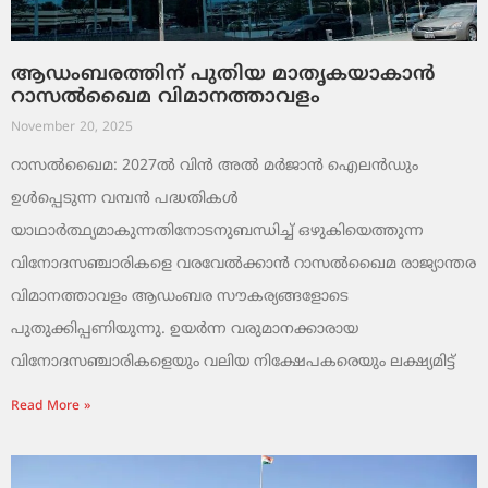
ആഡംബരത്തിന് പുതിയ മാതൃകയാകാൻ
റാസൽഖൈമ വിമാനത്താവളം
November 20, 2025
റാസൽഖൈമ: 2027ൽ വിൻ അൽ മർജാൻ ഐലൻഡും
ഉൾപ്പെടുന്ന വമ്പൻ പദ്ധതികൾ
യാഥാർത്ഥ്യമാകുന്നതിനോടനുബന്ധിച്ച് ഒഴുകിയെത്തുന്ന
വിനോദസഞ്ചാരികളെ വരവേൽക്കാൻ റാസൽഖൈമ രാജ്യാന്തര
വിമാനത്താവളം ആഡംബര സൗകര്യങ്ങളോടെ
പുതുക്കിപ്പണിയുന്നു. ഉയർന്ന വരുമാനക്കാരായ
വിനോദസഞ്ചാരികളെയും വലിയ നിക്ഷേപകരെയും ലക്ഷ്യമിട്ട്
Read More »