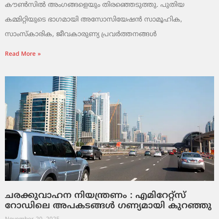
കൗൺസിൽ അംഗങ്ങളെയും തിരഞ്ഞെടുത്തു. പുതിയ
കമ്മിറ്റിയുടെ ഭാഗമായി അസോസിയേഷൻ സാമൂഹിക,
സാംസ്‌കാരിക, ജീവകാരുണ്യ പ്രവർത്തനങ്ങൾ
Read More »
ചരക്കുവാഹന നിയന്ത്രണം : എമിറേറ്റ്സ്
റോഡിലെ അപകടങ്ങൾ ഗണ്യമായി കുറഞ്ഞു