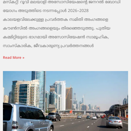
മസ്കറ്റ്: റൂവി മലയാളി അസോസിയേഷന്റെ ജനറൽ ബോഡി
യോഗം അടുത്തിടെ നടന്നപ്പോൾ 2026–2028
കാലയളവിലേക്കുള്ള പ്രവർത്തക സമിതി അംഗങ്ങളെ
കൗൺസിൽ അംഗങ്ങളെയും തിരഞ്ഞെടുത്തു. പുതിയ
കമ്മിറ്റിയുടെ ഭാഗമായി അസോസിയേഷൻ സാമൂഹിക,
സാംസ്‌കാരിക, ജീവകാരുണ്യ പ്രവർത്തനങ്ങൾ
Read More »