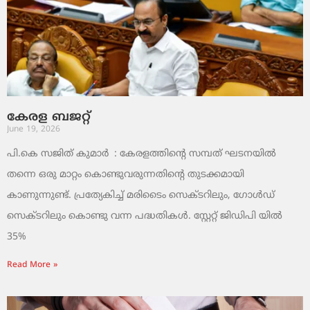
കേരള ബജറ്റ്
June 19, 2026
പി.കെ സജിത് കുമാര്‍ : കേരളത്തിന്റെ സമ്പത് ഘടനയിൽ
തന്നെ ഒരു മാറ്റം കൊണ്ടുവരുന്നതിന്റെ തുടക്കമായി
കാണുന്നുണ്ട്. പ്രത്യേകിച്ച് മരിടൈം സെക്ടറിലും, ഗോൾഡ്
സെക്ടറിലും കൊണ്ടു വന്ന പദ്ധതികൾ. സ്റ്റേറ്റ് ജിഡിപി യിൽ
35%
Read More »