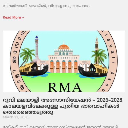
നിലയിലാണ്. തൊഴിൽ, വിദ്യാഭ്യാസം, വ്യാപാരം
Read More »
റൂവി മലയാളി അസോസിയേഷൻ – 2026–2028
കാലയളവിലേക്കുള്ള പുതിയ ഭാരവാഹികൾ
തെരെഞ്ഞെടുത്തു
March 11, 2026
മസ്കറ്റ്: റൂവി മലയാളി അസോസിയേഷന്റെ ജനറൽ ബോഡി