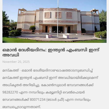
ഒമാൻ ദേശീയദിനം: ഇന്ത്യൻ എംബസി ഇന്ന്
അവധി
November 20, 2025
മസ്‌കത്ത് ∙ ഒമാൻ ദേശീയദിനാഘോഷത്താടനുബന്ധിച്ച്
മസ്‌കത്ത് ഇന്ത്യൻ എംബസി ഇന്ന് അവധിയായിരിക്കുമെന്ന്
അധികൃതർ അറിയിച്ചു. കോൺസുലാർ സേവനങ്ങൾക്ക്
98282270 എന്ന നമ്പറിലും കമ്യൂണിറ്റി വെൽഫെയർ
സേവനങ്ങൾക്ക് 80071234 (ടോൾ ഫ്രീ) എന്ന നമ്പറിലും
ബന്ധപ്പെടാവുന്നതാണ്.