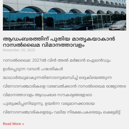
ആഡംബരത്തിന് പുതിയ മാതൃകയാകാൻ
റാസൽഖൈമ വിമാനത്താവളം
November 20, 2025
റാസൽഖൈമ: 2027ൽ വിൻ അൽ മർജാൻ ഐലൻഡും
ഉൾപ്പെടുന്ന വമ്പൻ പദ്ധതികൾ
യാഥാർത്ഥ്യമാകുന്നതിനോടനുബന്ധിച്ച് ഒഴുകിയെത്തുന്ന
വിനോദസഞ്ചാരികളെ വരവേൽക്കാൻ റാസൽഖൈമ രാജ്യാന്തര
വിമാനത്താവളം ആഡംബര സൗകര്യങ്ങളോടെ
പുതുക്കിപ്പണിയുന്നു. ഉയർന്ന വരുമാനക്കാരായ
വിനോദസഞ്ചാരികളെയും വലിയ നിക്ഷേപകരെയും ലക്ഷ്യമിട്ട്
Read More »