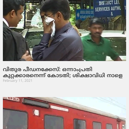
വിതുര പീഡനക്കേസ്: ഒന്നാംപ്രതി
കുറ്റക്കാരനെന്ന് കോടതി; ശിക്ഷാവിധി നാളെ
February 11, 2021