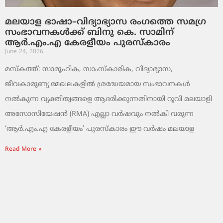
മലയാള ഭാഷാ–വിദ്യാഭ്യാസ രംഗത്തെ സമഗ്ര
സംഭാവനകൾക്ക് ബിനു കെ. സാമിന്
ആർ.എം.എ കേരളീയം പുരസ്‌കാരം
June 24, 2026
മസ്കത്ത്: സാമൂഹിക, സാംസ്‌കാരിക, വിദ്യാഭ്യാസ,
ജീവകാരുണ്യ മേഖലകളിൽ ശ്രദ്ധേയമായ സംഭാവനകൾ
നൽകുന്ന വ്യക്തിത്വങ്ങളെ ആദരിക്കുന്നതിനായി റൂവി മലയാളി
അസോസിയേഷൻ (RMA) എല്ലാ വർഷവും നൽകി വരുന്ന
‘ആർ.എം.എ കേരളീയം’ പുരസ്‌കാരം ഈ വർഷം മലയാള
Read More »