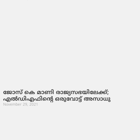
ജോസ് കെ മാണി രാജ്യസഭയിലേക്ക്;
എല്‍ഡിഎഫിന്റെ ഒരുവോട്ട് അസാധു
November 29, 2021