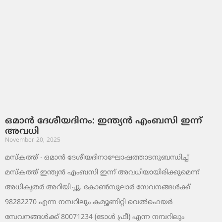
ഒമാൻ ദേശീയദിനം: ഇന്ത്യൻ എംബസി ഇന്ന്
അവധി
November 20, 2025
മസ്‌കത്ത് ∙ ഒമാൻ ദേശീയദിനാഘോഷത്താടനുബന്ധിച്ച്
മസ്‌കത്ത് ഇന്ത്യൻ എംബസി ഇന്ന് അവധിയായിരിക്കുമെന്ന്
അധികൃതർ അറിയിച്ചു. കോൺസുലാർ സേവനങ്ങൾക്ക്
98282270 എന്ന നമ്പറിലും കമ്യൂണിറ്റി വെൽഫെയർ
സേവനങ്ങൾക്ക് 80071234 (ടോൾ ഫ്രീ) എന്ന നമ്പറിലും