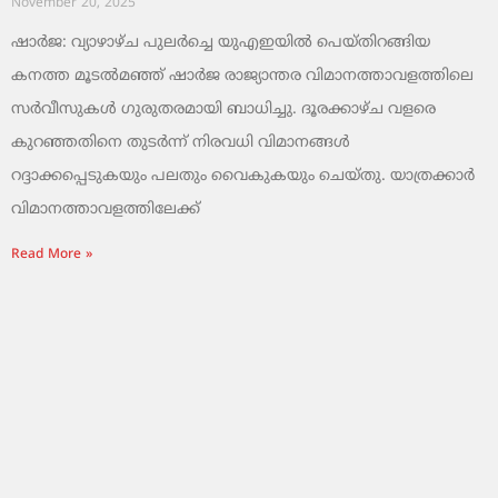
November 20, 2025
ഷാർജ: വ്യാഴാഴ്ച പുലർച്ചെ യുഎഇയിൽ പെയ്തിറങ്ങിയ
കനത്ത മൂടൽമഞ്ഞ് ഷാർജ രാജ്യാന്തര വിമാനത്താവളത്തിലെ
സർവീസുകൾ ഗുരുതരമായി ബാധിച്ചു. ദൂരക്കാഴ്ച വളരെ
കുറഞ്ഞതിനെ തുടർന്ന് നിരവധി വിമാനങ്ങൾ
റദ്ദാക്കപ്പെടുകയും പലതും വൈകുകയും ചെയ്തു. യാത്രക്കാർ
വിമാനത്താവളത്തിലേക്ക്
Read More »