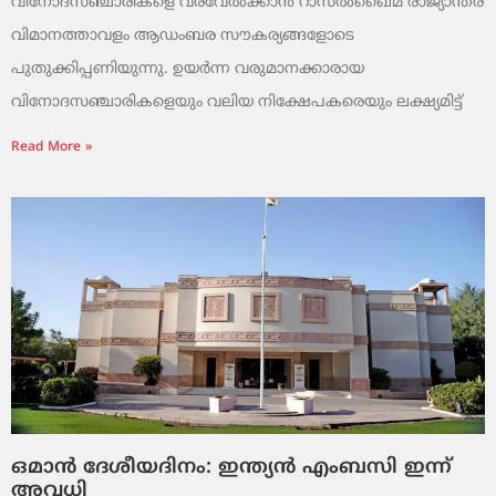
വിനോദസഞ്ചാരികളെ വരവേൽക്കാൻ റാസൽഖൈമ രാജ്യാന്തര
വിമാനത്താവളം ആഡംബര സൗകര്യങ്ങളോടെ
പുതുക്കിപ്പണിയുന്നു. ഉയർന്ന വരുമാനക്കാരായ
വിനോദസഞ്ചാരികളെയും വലിയ നിക്ഷേപകരെയും ലക്ഷ്യമിട്ട്
Read More »
ഒമാൻ ദേശീയദിനം: ഇന്ത്യൻ എംബസി ഇന്ന്
അവധി