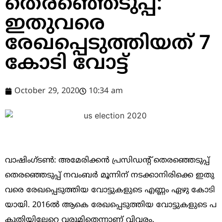
തെരഞ്ഞെടുപ്പ്:
ഇതുവരെ
രേഖപ്പെടുത്തിയത് 7
കോടി വോട്ട്
October 29, 2020
10:34 am
വാ​ഷിം​ഗ്ട​ണ്‍: അ​മേ​രി​ക്ക​ൻ പ്ര​സി​ഡ​ന്റ് തെ​ര​ഞ്ഞെ​ടു​പ്പ്
തെ​ര​ഞ്ഞെ​ടു​പ്പ് ന​വം​ബ​ർ മൂ​ന്നി​ന് ന​ട​ക്കാ​നി​രി​ക്കെ ഇ​തു​
വ​രെ രേ​ഖ​പ്പെ​ടു​ത്തി​യ വോ​ട്ടു​ക​ളു​ടെ എ​ണ്ണം ഏ​ഴു കോ​ടി​
യാ​യി. 2016ൽ ​ആ​കെ രേ​ഖ​പ്പെ​ടു​ത്തി​യ വോ​ട്ടു​ക​ളു​ടെ പ​
കു​തി​യി​ലേ​റെ വ​രു​മി​തെ​ന്നാ​ണ് വി​വ​രം.