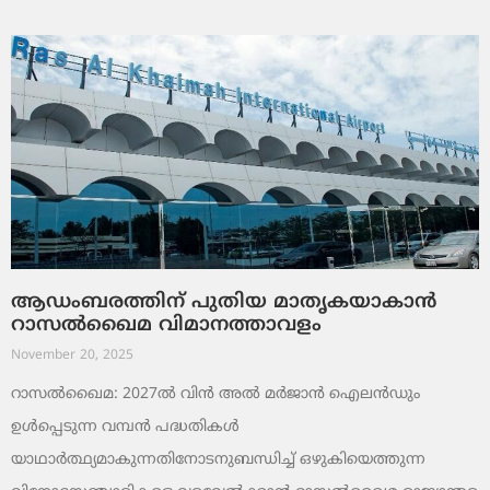
ആഡംബരത്തിന് പുതിയ മാതൃകയാകാൻ
റാസൽഖൈമ വിമാനത്താവളം
November 20, 2025
റാസൽഖൈമ: 2027ൽ വിൻ അൽ മർജാൻ ഐലൻഡും
ഉൾപ്പെടുന്ന വമ്പൻ പദ്ധതികൾ
യാഥാർത്ഥ്യമാകുന്നതിനോടനുബന്ധിച്ച് ഒഴുകിയെത്തുന്ന