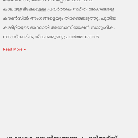
യോഗം അടുത്തിടെ നടന്നപ്പോൾ 2026–2028
കാലയളവിലേക്കുള്ള പ്രവർത്തക സമിതി അംഗങ്ങളെ
കൗൺസിൽ അംഗങ്ങളെയും തിരഞ്ഞെടുത്തു. പുതിയ
കമ്മിറ്റിയുടെ ഭാഗമായി അസോസിയേഷൻ സാമൂഹിക,
സാംസ്‌കാരിക, ജീവകാരുണ്യ പ്രവർത്തനങ്ങൾ
Read More »