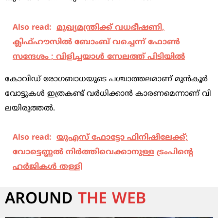
Also read:
മുഖ്യമന്ത്രിക്ക് വധഭീഷണി,
ക്ലിഫ്ഹൗസില്‍ ബോംബ് വച്ചെന്ന് ഫോണ്‍
സന്ദേശം ; വിളിച്ചയാള്‍ സേലത്ത് പിടിയില്‍
കോ​വി​ഡ് രോ​ഗ​ബാ​ധ​യു​ടെ പ​ശ്ചാ​ത്ത​ല​മാ​ണ് മു​ൻ​കൂ​ർ
വോ​ട്ടു​ക​ൾ ഇ​ത്ര​ക​ണ്ട് വ​ർ​ധി​ക്കാ​ൻ കാ​ര​ണ​മെ​ന്നാ​ണ് വി​
ല​യി​രു​ത്ത​ൽ.
Also read:
യുഎസ് ഫോട്ടോ ഫിനിഷിലേക്ക്;
വോട്ടെണ്ണല്‍ നിര്‍ത്തിവെക്കാനുള്ള ട്രംപിന്റെ
ഹര്‍ജികള്‍ തള്ളി
AROUND
THE WEB