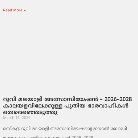
Read More »
റൂവി മലയാളി അസോസിയേഷൻ – 2026–2028
കാലയളവിലേക്കുള്ള പുതിയ ഭാരവാഹികൾ
തെരെഞ്ഞെടുത്തു
March 11, 2026
മസ്കറ്റ്: റൂവി മലയാളി അസോസിയേഷന്റെ ജനറൽ ബോഡി