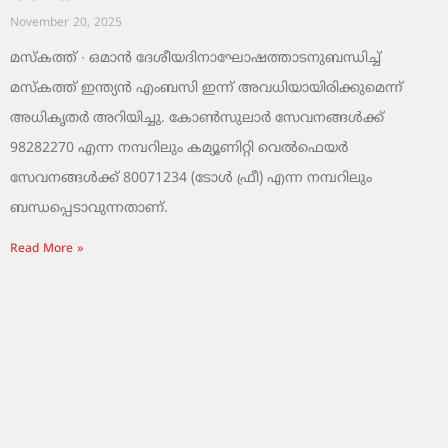
November 20, 2025
മസ്‌കത്ത് ∙ ഒമാൻ ദേശീയദിനാഘോഷത്താടനുബന്ധിച്ച്
മസ്‌കത്ത് ഇന്ത്യൻ എംബസി ഇന്ന് അവധിയായിരിക്കുമെന്ന്
അധികൃതർ അറിയിച്ചു. കോൺസുലാർ സേവനങ്ങൾക്ക്
98282270 എന്ന നമ്പറിലും കമ്യൂണിറ്റി വെൽഫെയർ
സേവനങ്ങൾക്ക് 80071234 (ടോൾ ഫ്രീ) എന്ന നമ്പറിലും
ബന്ധപ്പെടാവുന്നതാണ്.
Read More »