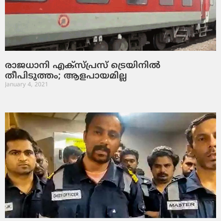
രാജധാനി എക്‌സ്പ്രസ് ട്രെയിനില്‍
തീപിടുത്തം; ആളപായമില്ല
January 4, 2021