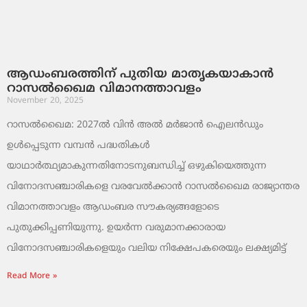
ആഡംബരത്തിന് പുതിയ മാതൃകയാകാൻ
റാസൽഖൈമ വിമാനത്താവളം
November 20, 2025
റാസൽഖൈമ: 2027ൽ വിൻ അൽ മർജാൻ ഐലൻഡും
ഉൾപ്പെടുന്ന വമ്പൻ പദ്ധതികൾ
യാഥാർത്ഥ്യമാകുന്നതിനോടനുബന്ധിച്ച് ഒഴുകിയെത്തുന്ന
വിനോദസഞ്ചാരികളെ വരവേൽക്കാൻ റാസൽഖൈമ രാജ്യാന്തര
വിമാനത്താവളം ആഡംബര സൗകര്യങ്ങളോടെ
പുതുക്കിപ്പണിയുന്നു. ഉയർന്ന വരുമാനക്കാരായ
വിനോദസഞ്ചാരികളെയും വലിയ നിക്ഷേപകരെയും ലക്ഷ്യമിട്ട്
Read More »