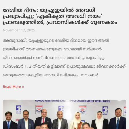
ദേശീയ ദിനം: യുഎഇയിൽ അവധി
പ്രഖ്യാപിച്ചു; ‘ഏകീകൃത അവധി നയം’
പ്രാബല്യത്തിൽ, പ്രവാസികൾക്ക് ഗുണകരം
November 17, 2025
അബുദാബി: യുഎഇയുടെ ദേശീയ ദിനമായ ഈദ് അൽ
ഇത്തിഹാദ് ആഘോഷങ്ങളുടെ ഭാഗമായി സർക്കാർ
ജീവനക്കാർക്ക് നാല് ദിവസത്തെ അവധി പ്രഖ്യാപിച്ചു.
ഡിസംബർ 1, 2 തീയതികളിലാണ് പൊതുമേഖലാ ജീവനക്കാർക്ക്
ശമ്പളത്തോടുകൂടിയ അവധി ലഭിക്കുക. നവംബർ
Read More »