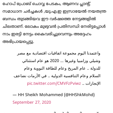
ഹോപ് പ്രോബ് ചൊവ്വ പേടകം, ആണവ പ്ലാന്റ്,
സമാധാന ചര്‍ച്ചകള്‍ ,യു.എ.ഇ ഇസ്രായേല്‍ നയതന്ത്ര
ബന്ധം തുടങ്ങിയവ ഈ വര്‍ഷത്തെ നേട്ടങ്ങളില്‍
ചിലതാണ്. ലോകം മുഴുവന്‍ പ്രതിസന്ധി നേരിട്ടപ്പോള്‍
നാം ഇരട്ടി നേട്ടം കൈവരിച്ചുവെന്നും അദ്ദേഹം
അഭിപ്രായപ്പെട്ടു.
واعتمدنا اليوم مجموعة اتفاقيات اقتصادية مع مصر
وشيلي وزامبيا وغيرها … 2020 هو عام استثنائي
للدولة .. عام المريخ وعام للطاقة النووية وعام
السلام وعام التنافسية الدولية .. في الأزمات نضاعف
pic.twitter.com/CMVFzPviwz
الإنجازات ..
— HH Sheikh Mohammed (@HHShkMohd)
September 27, 2020