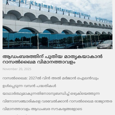
ആഡംബരത്തിന് പുതിയ മാതൃകയാകാൻ
റാസൽഖൈമ വിമാനത്താവളം
November 20, 2025
റാസൽഖൈമ: 2027ൽ വിൻ അൽ മർജാൻ ഐലൻഡും
ഉൾപ്പെടുന്ന വമ്പൻ പദ്ധതികൾ
യാഥാർത്ഥ്യമാകുന്നതിനോടനുബന്ധിച്ച് ഒഴുകിയെത്തുന്ന
വിനോദസഞ്ചാരികളെ വരവേൽക്കാൻ റാസൽഖൈമ രാജ്യാന്തര
വിമാനത്താവളം ആഡംബര സൗകര്യങ്ങളോടെ