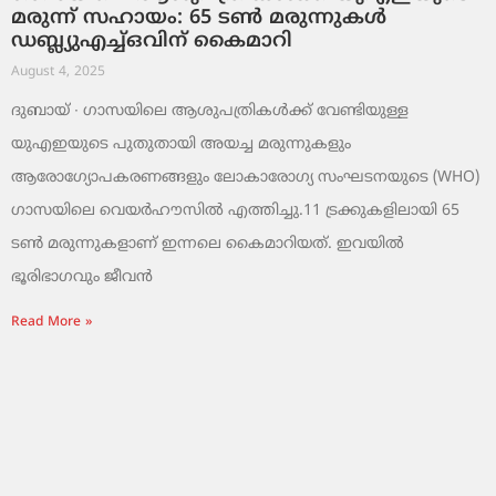
മരുന്ന് സഹായം: 65 ടൺ മരുന്നുകൾ
ഡബ്ല്യുഎച്ച്ഒവിന് കൈമാറി
August 4, 2025
ദുബായ് ∙ ഗാസയിലെ ആശുപത്രികൾക്ക് വേണ്ടിയുള്ള
യുഎഇയുടെ പുതുതായി അയച്ച മരുന്നുകളും
ആരോഗ്യോപകരണങ്ങളും ലോകാരോഗ്യ സംഘടനയുടെ (WHO)
ഗാസയിലെ വെയർഹൗസിൽ എത്തിച്ചു.11 ട്രക്കുകളിലായി 65
ടൺ മരുന്നുകളാണ് ഇന്നലെ കൈമാറിയത്. ഇവയിൽ
ഭൂരിഭാഗവും ജീവൻ
Read More »