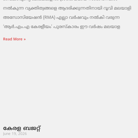
നൽകുന്ന വ്യക്തിത്വങ്ങളെ ആദരിക്കുന്നതിനായി റൂവി മലയാളി
അസോസിയേഷൻ (RMA) എല്ലാ വർഷവും നൽകി വരുന്ന
‘ആർ.എം.എ കേരളീയം’ പുരസ്‌കാരം ഈ വർഷം മലയാള
Read More »
കേരള ബജറ്റ്
June 19, 2026