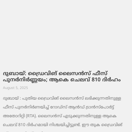
ദുബായ്: ഡ്രൈവിങ് ലൈസൻസ് ഫീസ്
പുനർനിർണ്ണയം; ആകെ ചെലവ് 810 ദിർഹം
August 5, 2025
ദുബായ് : പുതിയ ഡ്രൈവിങ് ലൈസൻസ് ലഭിക്കുന്നതിനുള്ള
ഫീസ് പുനർനിർണയിച്ച് റോഡ്‌സ് ആൻഡ് ട്രാൻസ്‌പോർട്ട്
അതോറിറ്റി (RTA). ലൈസൻസ് എടുക്കുന്നതിനുള്ള ആകെ
ചെലവ് 810 ദിർഹമായി നിശ്ചയിച്ചിട്ടുണ്ട്. ഈ തുക ഡ്രൈവിങ്