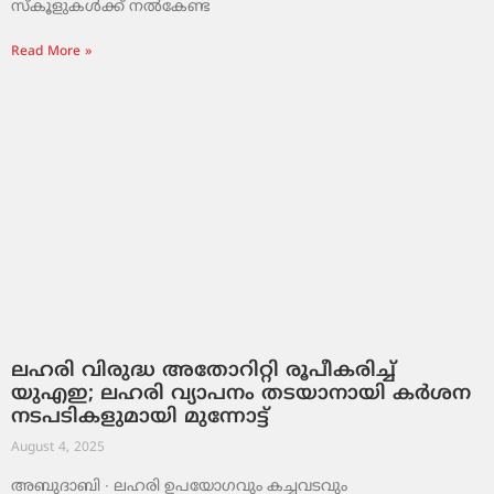
സ്കൂളുകൾക്ക് നൽകേണ്ട
Read More »
ലഹരി വിരുദ്ധ അതോറിറ്റി രൂപീകരിച്ച്
യുഎഇ; ലഹരി വ്യാപനം തടയാനായി കർശന
നടപടികളുമായി മുന്നോട്ട്
August 4, 2025
അബുദാബി ∙ ലഹരി ഉപയോഗവും കച്ചവടവും