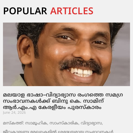
POPULAR
ARTICLES
മലയാള ഭാഷാ–വിദ്യാഭ്യാസ രംഗത്തെ സമഗ്ര
സംഭാവനകൾക്ക് ബിനു കെ. സാമിന്
ആർ.എം.എ കേരളീയം പുരസ്‌കാരം
June 24, 2026
മസ്കത്ത്: സാമൂഹിക, സാംസ്‌കാരിക, വിദ്യാഭ്യാസ,
ജീവകാരുണ്യ മേഖലകളിൽ ശ്രദ്ധേയമായ സംഭാവനകൾ