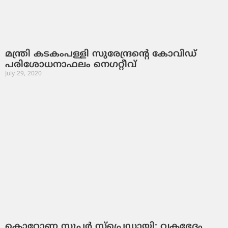
മന്ത്രി കടകംപള്ളി സുരേന്ദ്രന്റെ കോവിഡ്
പരിശോധനാഫലം നെഗറ്റീവ്
July 29, 2020
കൊറോണ സൂപ്പര്‍ സ്‌പ്രെഡായി; വകഭേദം