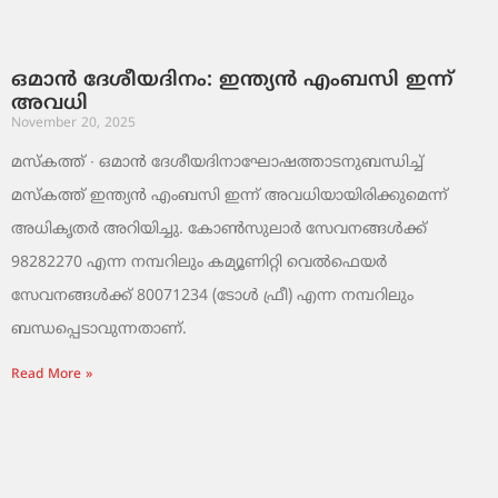
ഒമാൻ ദേശീയദിനം: ഇന്ത്യൻ എംബസി ഇന്ന്
അവധി
November 20, 2025
മസ്‌കത്ത് ∙ ഒമാൻ ദേശീയദിനാഘോഷത്താടനുബന്ധിച്ച്
മസ്‌കത്ത് ഇന്ത്യൻ എംബസി ഇന്ന് അവധിയായിരിക്കുമെന്ന്
അധികൃതർ അറിയിച്ചു. കോൺസുലാർ സേവനങ്ങൾക്ക്
98282270 എന്ന നമ്പറിലും കമ്യൂണിറ്റി വെൽഫെയർ
സേവനങ്ങൾക്ക് 80071234 (ടോൾ ഫ്രീ) എന്ന നമ്പറിലും
ബന്ധപ്പെടാവുന്നതാണ്.
Read More »