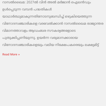
റാസൽഖൈമ: 2027ൽ വിൻ അൽ മർജാൻ ഐലൻഡും
ഉൾപ്പെടുന്ന വമ്പൻ പദ്ധതികൾ
യാഥാർത്ഥ്യമാകുന്നതിനോടനുബന്ധിച്ച് ഒഴുകിയെത്തുന്ന
വിനോദസഞ്ചാരികളെ വരവേൽക്കാൻ റാസൽഖൈമ രാജ്യാന്തര
വിമാനത്താവളം ആഡംബര സൗകര്യങ്ങളോടെ
പുതുക്കിപ്പണിയുന്നു. ഉയർന്ന വരുമാനക്കാരായ
വിനോദസഞ്ചാരികളെയും വലിയ നിക്ഷേപകരെയും ലക്ഷ്യമിട്ട്
Read More »