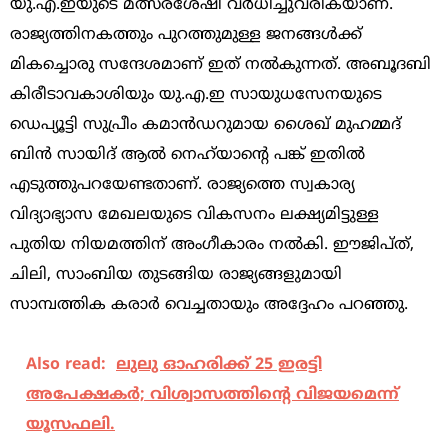
യു.എ.ഇയുടെ മത്സരശേഷി വര്‍ധിച്ചുവരികയാണ്.
രാജ്യത്തിനകത്തും പുറത്തുമുള്ള ജനങ്ങള്‍ക്ക്
മികച്ചൊരു സന്ദേശമാണ് ഇത് നല്‍കുന്നത്. അബൂദബി
കിരീടാവകാശിയും യു.എ.ഇ സായുധസേനയുടെ
ഡെപ്യൂട്ടി സുപ്രീം കമാന്‍ഡറുമായ ശൈഖ് മുഹമ്മദ്
ബിന്‍ സായിദ് ആല്‍ നെഹ്‌യാന്റെ പങ്ക് ഇതില്‍
എടുത്തുപറയേണ്ടതാണ്. രാജ്യത്തെ സ്വകാര്യ
വിദ്യാഭ്യാസ മേഖലയുടെ വികസനം ലക്ഷ്യമിട്ടുള്ള
പുതിയ നിയമത്തിന് അംഗീകാരം നല്‍കി. ഈജിപ്ത്,
ചിലി, സാംബിയ തുടങ്ങിയ രാജ്യങ്ങളുമായി
സാമ്പത്തിക കരാര്‍ വെച്ചതായും അദ്ദേഹം പറഞ്ഞു.
Also read:
ലുലു ഓഹരിക്ക് 25 ഇരട്ടി
അപേക്ഷകർ; വിശ്വാസത്തിന്റെ വിജയമെന്ന്
യൂസഫലി.