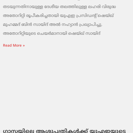
തടയുന്നതിനായുള്ള ദേശീയ തലത്തിലുള്ള ലഹരി വിരുദ്ധ
അതോറിറ്റി രൂപീകരിച്ചതായി യുഎഇ പ്രസിഡന്റ് ഷെയ്ഖ്
മുഹമ്മദ് ബിൻ സായിദ് അൽ നഹ്യാൻ പ്രഖ്യാപിച്ചു.
അതോറിറ്റിയുടെ ചെയർമാനായി ഷെയ്ഖ് സായിദ്
Read More »
ഗാസയിലെ ആശുപത്രികൾക്ക് യുഎഇയുടെ