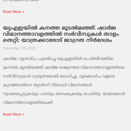
20 ശതമാനം വരെ
Read More »
യുഎഇയിൽ കനത്ത മൂടൽമഞ്ഞ്: ഷാർജ
വിമാനത്താവളത്തിൽ സർവീസുകൾ താളം
തെറ്റി; യാത്രക്കാരോട് ജാഗ്രത നിർദേശം
November 20, 2025
ഷാർജ: വ്യാഴാഴ്ച പുലർച്ചെ യുഎഇയിൽ പെയ്തിറങ്ങിയ
കനത്ത മൂടൽമഞ്ഞ് ഷാർജ രാജ്യാന്തര വിമാനത്താവളത്തിലെ
സർവീസുകൾ ഗുരുതരമായി ബാധിച്ചു. ദൂരക്കാഴ്ച വളരെ
കുറഞ്ഞതിനെ തുടർന്ന് നിരവധി വിമാനങ്ങൾ
റദ്ദാക്കപ്പെടുകയും പലതും വൈകുകയും ചെയ്തു. യാത്രക്കാർ
വിമാനത്താവളത്തിലേക്ക്
Read More »