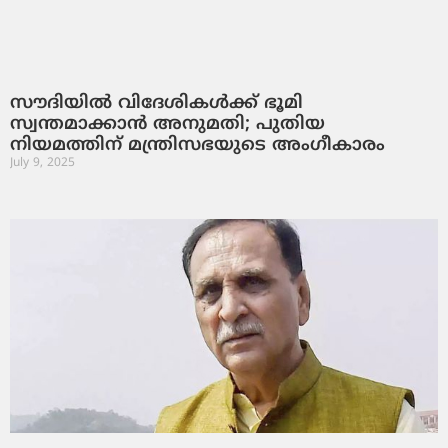
സൗദിയില്‍ വിദേശികൾക്ക് ഭൂമി
സ്വന്തമാക്കാൻ അനുമതി; പുതിയ
നിയമത്തിന് മന്ത്രിസഭയുടെ അംഗീകാരം
July 9, 2025