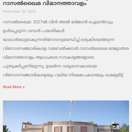
റാസൽഖൈമ വിമാനത്താവളം
November 20, 2025
റാസൽഖൈമ: 2027ൽ വിൻ അൽ മർജാൻ ഐലൻഡും
ഉൾപ്പെടുന്ന വമ്പൻ പദ്ധതികൾ
യാഥാർത്ഥ്യമാകുന്നതിനോടനുബന്ധിച്ച് ഒഴുകിയെത്തുന്ന
വിനോദസഞ്ചാരികളെ വരവേൽക്കാൻ റാസൽഖൈമ രാജ്യാന്തര
വിമാനത്താവളം ആഡംബര സൗകര്യങ്ങളോടെ
പുതുക്കിപ്പണിയുന്നു. ഉയർന്ന വരുമാനക്കാരായ
വിനോദസഞ്ചാരികളെയും വലിയ നിക്ഷേപകരെയും ലക്ഷ്യമിട്ട്
Read More »