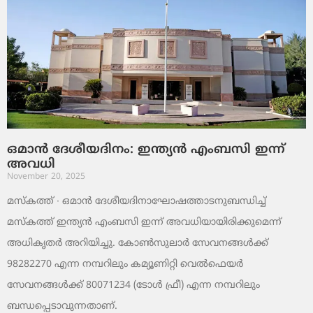
ഒമാൻ ദേശീയദിനം: ഇന്ത്യൻ എംബസി ഇന്ന്
അവധി
November 20, 2025
മസ്‌കത്ത് ∙ ഒമാൻ ദേശീയദിനാഘോഷത്താടനുബന്ധിച്ച്
മസ്‌കത്ത് ഇന്ത്യൻ എംബസി ഇന്ന് അവധിയായിരിക്കുമെന്ന്
അധികൃതർ അറിയിച്ചു. കോൺസുലാർ സേവനങ്ങൾക്ക്
98282270 എന്ന നമ്പറിലും കമ്യൂണിറ്റി വെൽഫെയർ
സേവനങ്ങൾക്ക് 80071234 (ടോൾ ഫ്രീ) എന്ന നമ്പറിലും
ബന്ധപ്പെടാവുന്നതാണ്.