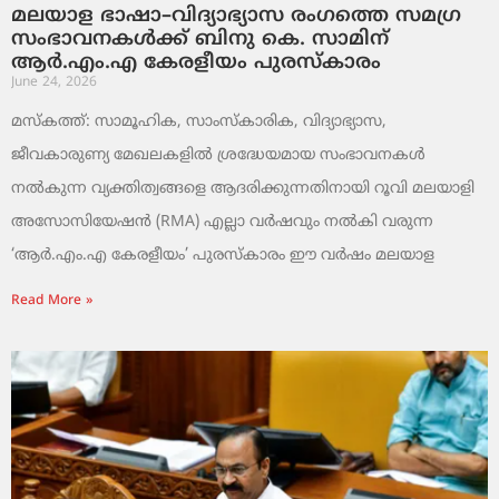
മലയാള ഭാഷാ–വിദ്യാഭ്യാസ രംഗത്തെ സമഗ്ര
സംഭാവനകൾക്ക് ബിനു കെ. സാമിന്
ആർ.എം.എ കേരളീയം പുരസ്‌കാരം
June 24, 2026
മസ്കത്ത്: സാമൂഹിക, സാംസ്‌കാരിക, വിദ്യാഭ്യാസ,
ജീവകാരുണ്യ മേഖലകളിൽ ശ്രദ്ധേയമായ സംഭാവനകൾ
നൽകുന്ന വ്യക്തിത്വങ്ങളെ ആദരിക്കുന്നതിനായി റൂവി മലയാളി
അസോസിയേഷൻ (RMA) എല്ലാ വർഷവും നൽകി വരുന്ന
‘ആർ.എം.എ കേരളീയം’ പുരസ്‌കാരം ഈ വർഷം മലയാള
Read More »