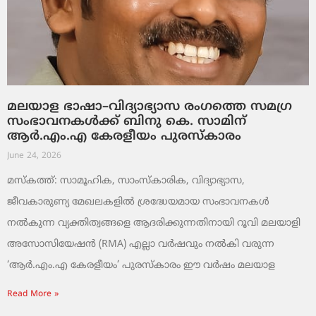
മലയാള ഭാഷാ–വിദ്യാഭ്യാസ രംഗത്തെ സമഗ്ര
സംഭാവനകൾക്ക് ബിനു കെ. സാമിന്
ആർ.എം.എ കേരളീയം പുരസ്‌കാരം
June 24, 2026
മസ്കത്ത്: സാമൂഹിക, സാംസ്‌കാരിക, വിദ്യാഭ്യാസ,
ജീവകാരുണ്യ മേഖലകളിൽ ശ്രദ്ധേയമായ സംഭാവനകൾ
നൽകുന്ന വ്യക്തിത്വങ്ങളെ ആദരിക്കുന്നതിനായി റൂവി മലയാളി
അസോസിയേഷൻ (RMA) എല്ലാ വർഷവും നൽകി വരുന്ന
‘ആർ.എം.എ കേരളീയം’ പുരസ്‌കാരം ഈ വർഷം മലയാള
Read More »