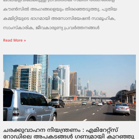
കാലയളവിലേക്കുള്ള പ്രവർത്തക സമിതി അംഗങ്ങളെ
കൗൺസിൽ അംഗങ്ങളെയും തിരഞ്ഞെടുത്തു. പുതിയ
കമ്മിറ്റിയുടെ ഭാഗമായി അസോസിയേഷൻ സാമൂഹിക,
സാംസ്‌കാരിക, ജീവകാരുണ്യ പ്രവർത്തനങ്ങൾ
Read More »
ചരക്കുവാഹന നിയന്ത്രണം : എമിറേറ്റ്സ്
റോഡിലെ അപകടങ്ങൾ ഗണ്യമായി കുറഞ്ഞു