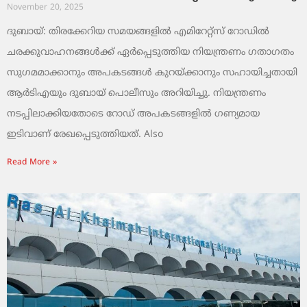
November 20, 2025
ദുബായ്: തിരക്കേറിയ സമയങ്ങളിൽ എമിറേറ്റ്സ് റോഡിൽ
ചരക്കുവാഹനങ്ങൾക്ക് ഏർപ്പെടുത്തിയ നിയന്ത്രണം ഗതാഗതം
സുഗമമാക്കാനും അപകടങ്ങൾ കുറയ്ക്കാനും സഹായിച്ചതായി
ആർടിഎയും ദുബായ് പൊലീസും അറിയിച്ചു. നിയന്ത്രണം
നടപ്പിലാക്കിയതോടെ റോഡ് അപകടങ്ങളിൽ ഗണ്യമായ
ഇടിവാണ് രേഖപ്പെടുത്തിയത്. Also
Read More »