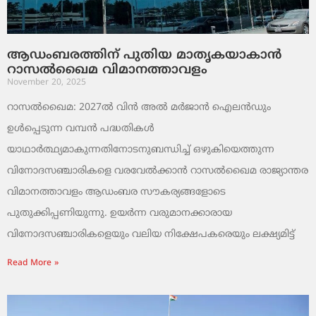
ആഡംബരത്തിന് പുതിയ മാതൃകയാകാൻ
റാസൽഖൈമ വിമാനത്താവളം
November 20, 2025
റാസൽഖൈമ: 2027ൽ വിൻ അൽ മർജാൻ ഐലൻഡും
ഉൾപ്പെടുന്ന വമ്പൻ പദ്ധതികൾ
യാഥാർത്ഥ്യമാകുന്നതിനോടനുബന്ധിച്ച് ഒഴുകിയെത്തുന്ന
വിനോദസഞ്ചാരികളെ വരവേൽക്കാൻ റാസൽഖൈമ രാജ്യാന്തര
വിമാനത്താവളം ആഡംബര സൗകര്യങ്ങളോടെ
പുതുക്കിപ്പണിയുന്നു. ഉയർന്ന വരുമാനക്കാരായ
വിനോദസഞ്ചാരികളെയും വലിയ നിക്ഷേപകരെയും ലക്ഷ്യമിട്ട്
Read More »