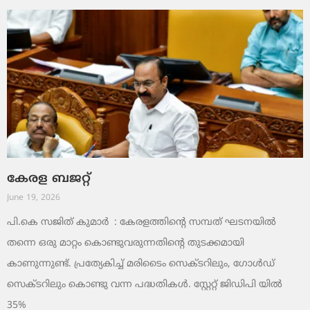
കേരള ബജറ്റ്
June 19, 2026
പി.കെ സജിത് കുമാര്‍ : കേരളത്തിന്റെ സമ്പത് ഘടനയിൽ
തന്നെ ഒരു മാറ്റം കൊണ്ടുവരുന്നതിന്റെ തുടക്കമായി
കാണുന്നുണ്ട്. പ്രത്യേകിച്ച് മരിടൈം സെക്ടറിലും, ഗോൾഡ്
സെക്ടറിലും കൊണ്ടു വന്ന പദ്ധതികൾ. സ്റ്റേറ്റ് ജിഡിപി യിൽ
35%