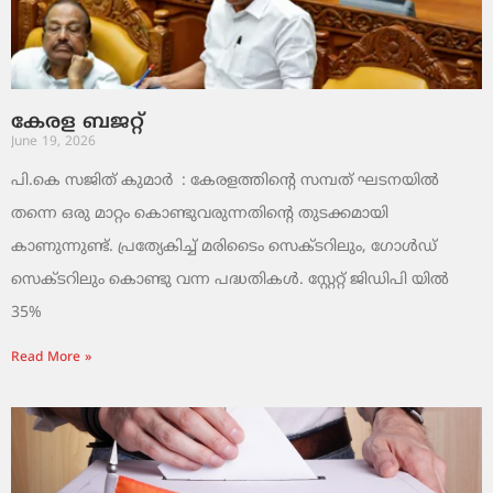
കേരള ബജറ്റ്
June 19, 2026
പി.കെ സജിത് കുമാര്‍ : കേരളത്തിന്റെ സമ്പത് ഘടനയിൽ
തന്നെ ഒരു മാറ്റം കൊണ്ടുവരുന്നതിന്റെ തുടക്കമായി
കാണുന്നുണ്ട്. പ്രത്യേകിച്ച് മരിടൈം സെക്ടറിലും, ഗോൾഡ്
സെക്ടറിലും കൊണ്ടു വന്ന പദ്ധതികൾ. സ്റ്റേറ്റ് ജിഡിപി യിൽ
35%
Read More »