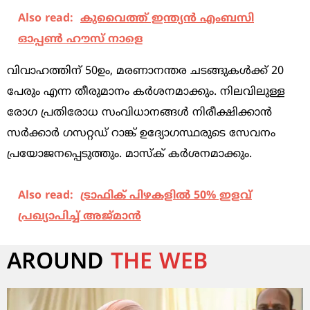
Also read:
കുവൈത്ത് ഇന്ത്യന്‍ എംബസി
ഓപ്പണ്‍ ഹൗസ് നാളെ
വിവാഹത്തിന് 50ഉം, മരണാനന്തര ചടങ്ങുകൾക്ക് 20
പേരും എന്ന തീരുമാനം കർശനമാക്കും. നിലവിലുള്ള
രോഗ പ്രതിരോധ സംവിധാനങ്ങൾ നിരീക്ഷിക്കാൻ
സർക്കാർ ഗസറ്റഡ് റാങ്ക് ഉദ്യോഗസ്ഥരുടെ സേവനം
പ്രയോജനപ്പെടുത്തും. മാസ്ക് കർശനമാക്കും.
Also read:
ട്രാഫിക് പിഴകളിൽ 50% ഇളവ്
പ്രഖ്യാപിച്ച് അജ്മാൻ
AROUND
THE WEB