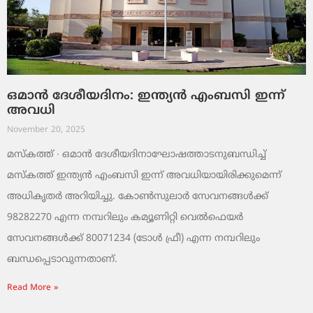
ഒമാൻ ദേശീയദിനം: ഇന്ത്യൻ എംബസി ഇന്ന്
അവധി
November 20, 2025
മസ്‌കത്ത് ∙ ഒമാൻ ദേശീയദിനാഘോഷത്താടനുബന്ധിച്ച്
മസ്‌കത്ത് ഇന്ത്യൻ എംബസി ഇന്ന് അവധിയായിരിക്കുമെന്ന്
അധികൃതർ അറിയിച്ചു. കോൺസുലാർ സേവനങ്ങൾക്ക്
98282270 എന്ന നമ്പറിലും കമ്യൂണിറ്റി വെൽഫെയർ
സേവനങ്ങൾക്ക് 80071234 (ടോൾ ഫ്രീ) എന്ന നമ്പറിലും
ബന്ധപ്പെടാവുന്നതാണ്.
Read More »