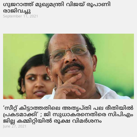
ഗുജറാത്ത് മുഖ്യമന്ത്രി വിജയ് രൂപാണി
രാജിവച്ചു
September 11, 2021
‘സീറ്റ് കിട്ടാത്തതിലെ അതൃപ്തി പല രീതിയില്‍
പ്രകടമാക്കി’ ; ജി സുധാകരനെതിരെ സിപിഎം
ജില്ല കമ്മിറ്റിയില്‍ രൂക്ഷ വിമര്‍ശനം
June 27, 2021