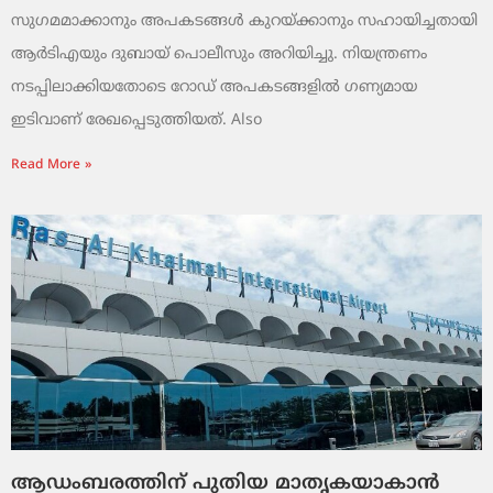
സുഗമമാക്കാനും അപകടങ്ങൾ കുറയ്ക്കാനും സഹായിച്ചതായി
ആർടിഎയും ദുബായ് പൊലീസും അറിയിച്ചു. നിയന്ത്രണം
നടപ്പിലാക്കിയതോടെ റോഡ് അപകടങ്ങളിൽ ഗണ്യമായ
ഇടിവാണ് രേഖപ്പെടുത്തിയത്. Also
Read More »
ആഡംബരത്തിന് പുതിയ മാതൃകയാകാൻ