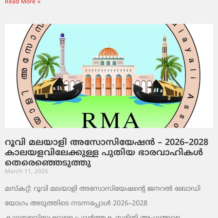
Read More »
റൂവി മലയാളി അസോസിയേഷൻ – 2026–2028
കാലയളവിലേക്കുള്ള പുതിയ ഭാരവാഹികൾ
തെരെഞ്ഞെടുത്തു
March 11, 2026
മസ്കറ്റ്: റൂവി മലയാളി അസോസിയേഷന്റെ ജനറൽ ബോഡി
യോഗം അടുത്തിടെ നടന്നപ്പോൾ 2026–2028