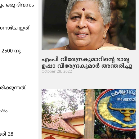
്ണം ഒരു ദിവസം
ബുധനാഴ്ച ഇത്
 2500 നു
എംപി വീരേന്ദ്രകുമാറിന്റെ ഭാര്യ
ഉഷാ വീരേന്ദ്രകുമാര്‍ അന്തരിച്ചു
October 28, 2022
ക്കുന്നത്.
േഷം
രി 28