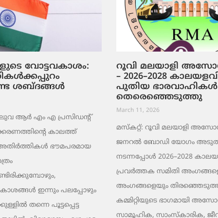
ളുടെ വോട്ടവകാശം:
റൂവി മലയാളി അസ
കൾക്കപ്പുറം
– 2026–2028 കാലയളവി
്ട ശബ്ദങ്ങൾ
പുതിയ ഭാരവാഹികൾ
തെരെഞ്ഞെടുത്തു
March 11, 2026
 ആർ എം എ പ്രസിഡന്റ്
മസ്കറ്റ്: റൂവി മലയാളി അസ
ണത്തിന്റെ കാലത്ത്
ജനറൽ ബോഡി യോഗം അടുത്
െ അതിർത്തികൾ ഭൗമപരമായ
നടന്നപ്പോൾ 2026–2028 കാലയ
ത്രം
പ്രവർത്തക സമിതി അംഗങ്
്ടിരിക്കുമ്പോഴും,
അംഗങ്ങളെയും തിരഞ്ഞെടുത്
കാശങ്ങൾ ഇന്നും പലപ്പോഴും
കമ്മിറ്റിയുടെ ഭാഗമായി അ
ളിൽ തന്നെ പൂട്ടപ്പെട്ട
സാമൂഹിക, സാംസ്‌കാരിക, ജീ