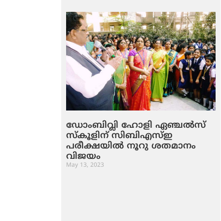
ഡോംബിവ്ലി ഹോളി ഏഞ്ചല്‍സ്
സ്‌കൂളിന് സിബിഎസ്ഇ
പരീക്ഷയില്‍ നൂറു ശതമാനം
വിജയം
May 13, 2023