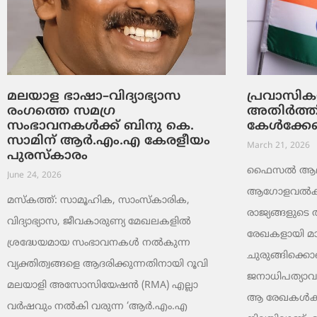
മലയാള ഭാഷാ–വിദ്യാഭ്യാസ
പ്രവാസിക
രംഗത്തെ സമഗ്ര
അതിർത്തി
സംഭാവനകൾക്ക് ബിനു കെ.
കേൾക്കേണ
സാമിന് ആർ.എം.എ കേരളീയം
March 21, 2026
പുരസ്‌കാരം
ഫൈസൽ ആലുവ
June 24, 2026
ആഗോളവൽക്കര
മസ്കത്ത്: സാമൂഹിക, സാംസ്‌കാരിക,
രാജ്യങ്ങളുട
വിദ്യാഭ്യാസ, ജീവകാരുണ്യ മേഖലകളിൽ
രേഖകളായി മാ
ശ്രദ്ധേയമായ സംഭാവനകൾ നൽകുന്ന
ചുരുങ്ങിക്കൊണ
വ്യക്തിത്വങ്ങളെ ആദരിക്കുന്നതിനായി റൂവി
ജനാധിപത്യാവ
മലയാളി അസോസിയേഷൻ (RMA) എല്ലാ
ആ രേഖകൾക്കുള്
വർഷവും നൽകി വരുന്ന ‘ആർ.എം.എ