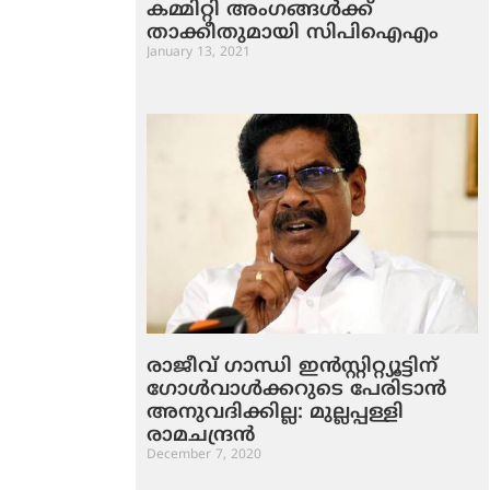
കമ്മിറ്റി അംഗങ്ങള്‍ക്ക്
താക്കീതുമായി സിപിഐഎം
January 13, 2021
രാജീവ് ഗാന്ധി ഇന്‍സ്റ്റിറ്റ്യൂട്ടിന്
ഗോള്‍വാള്‍ക്കറുടെ പേരിടാന്‍
അനുവദിക്കില്ല: മുല്ലപ്പള്ളി
രാമചന്ദ്രന്‍
December 7, 2020