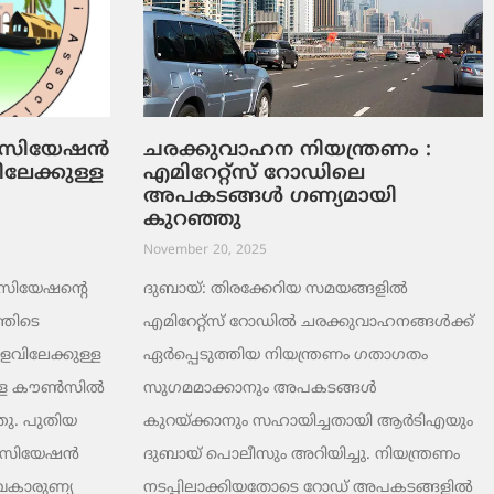
ോസിയേഷൻ
ചരക്കുവാഹന നിയന്ത്രണം :
ലേക്കുള്ള
എമിറേറ്റ്സ് റോഡിലെ
അപകടങ്ങൾ ഗണ്യമായി
കുറഞ്ഞു
November 20, 2025
ോസിയേഷന്റെ
ദുബായ്: തിരക്കേറിയ സമയങ്ങളിൽ
തിടെ
എമിറേറ്റ്സ് റോഡിൽ ചരക്കുവാഹനങ്ങൾക്ക്
ളവിലേക്കുള്ള
ഏർപ്പെടുത്തിയ നിയന്ത്രണം ഗതാഗതം
ങളെ കൗൺസിൽ
സുഗമമാക്കാനും അപകടങ്ങൾ
തു. പുതിയ
കുറയ്ക്കാനും സഹായിച്ചതായി ആർടിഎയും
സോസിയേഷൻ
ദുബായ് പൊലീസും അറിയിച്ചു. നിയന്ത്രണം
വകാരുണ്യ
നടപ്പിലാക്കിയതോടെ റോഡ് അപകടങ്ങളിൽ