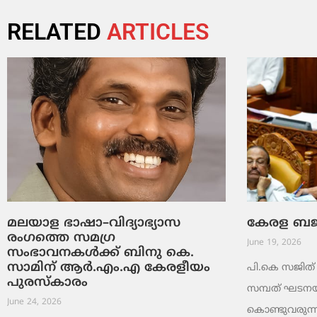
RELATED
ARTICLES
മലയാള ഭാഷാ–വിദ്യാഭ്യാസ
കേരള ബജറ്
രംഗത്തെ സമഗ്ര
June 19, 2026
സംഭാവനകൾക്ക് ബിനു കെ.
സാമിന് ആർ.എം.എ കേരളീയം
പി.കെ സജിത് ക
പുരസ്‌കാരം
സമ്പത് ഘടനയി
June 24, 2026
കൊണ്ടുവരുന്ന