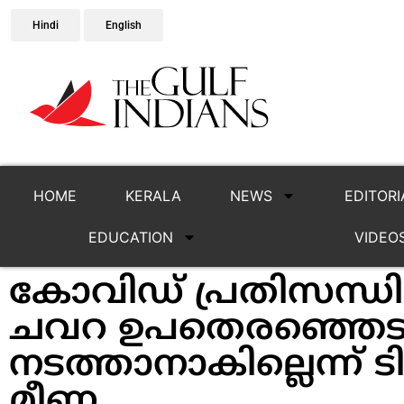
Hindi
English
HOME
KERALA
NEWS
EDITORI
EDUCATION
VIDEO
കോവിഡ് പ്രതിസന്ധി: 
ചവറ ഉപതെരഞ്ഞെടുപ
നടത്താനാകില്ലെന്ന് ട
മീണ