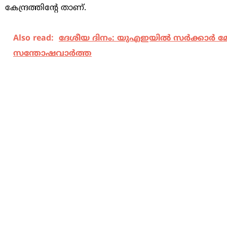
കേന്ദ്രത്തിന്‍റേ താണ്.
Also read:
ദേശീയ ദിനം: യുഎഇയിൽ സർക്കാർ മേഖലയ്
സന്തോഷവാർത്ത