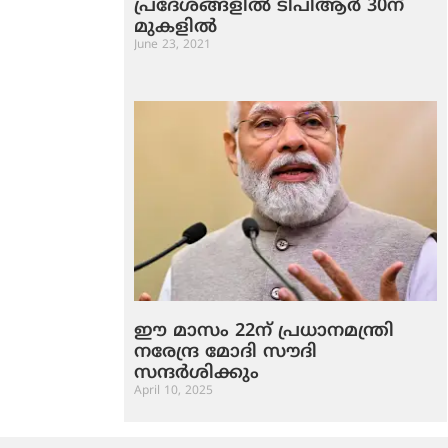
പ്രദേശങ്ങളില്‍ ടിപിആര്‍ 30ന്
മുകളില്‍
June 23, 2021
ഈ മാസം 22ന് പ്രധാനമന്ത്രി
നരേന്ദ്ര മോദി സൗദി
സന്ദർശിക്കും
April 10, 2025