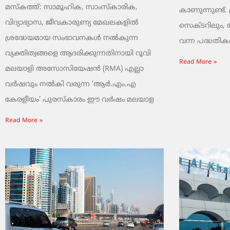
മസ്കത്ത്: സാമൂഹിക, സാംസ്‌കാരിക,
കാണുന്നുണ്ട്. 
വിദ്യാഭ്യാസ, ജീവകാരുണ്യ മേഖലകളിൽ
സെക്ടറിലും,
ശ്രദ്ധേയമായ സംഭാവനകൾ നൽകുന്ന
വന്ന പദ്ധതികൾ.
വ്യക്തിത്വങ്ങളെ ആദരിക്കുന്നതിനായി റൂവി
Read More »
മലയാളി അസോസിയേഷൻ (RMA) എല്ലാ
വർഷവും നൽകി വരുന്ന ‘ആർ.എം.എ
കേരളീയം’ പുരസ്‌കാരം ഈ വർഷം മലയാള
Read More »