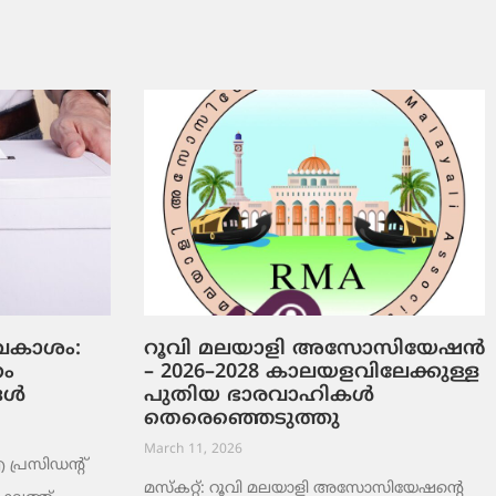
ടവകാശം:
റൂവി മലയാളി അസോസിയേഷൻ
റം
– 2026–2028 കാലയളവിലേക്കുള്ള
ങൾ
പുതിയ ഭാരവാഹികൾ
തെരെഞ്ഞെടുത്തു
March 11, 2026
രസിഡന്റ്
മസ്കറ്റ്: റൂവി മലയാളി അസോസിയേഷന്റെ