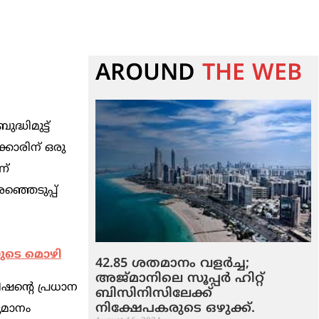
AROUND
THE WEB
്ധിമുട്ട്
്കാരിന് ഒരു
ണ്
ഞ്ഞെടുപ്പ്
യുടെ മൊഴി
42.85 ശതമാനം വളർച്ച;
അജ്മാനിലെ സൂപ്പർ ഹിറ്റ്
ഷന്‍റെ പ്രധാന
ബിസിനിസിലേക്ക്
നിക്ഷേപകരുടെ ഒഴുക്ക്.
ുമാനം