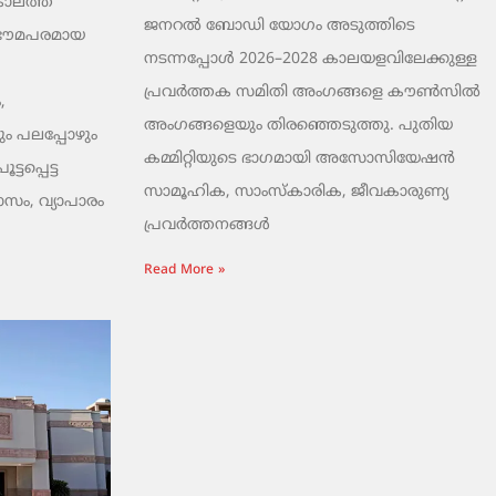
ാലത്ത്
ജനറൽ ബോഡി യോഗം അടുത്തിടെ
 ഭൗമപരമായ
നടന്നപ്പോൾ 2026–2028 കാലയളവിലേക്കുള്ള
പ്രവർത്തക സമിതി അംഗങ്ങളെ കൗൺസിൽ
,
അംഗങ്ങളെയും തിരഞ്ഞെടുത്തു. പുതിയ
ം പലപ്പോഴും
കമ്മിറ്റിയുടെ ഭാഗമായി അസോസിയേഷൻ
ടപ്പെട്ട
സാമൂഹിക, സാംസ്‌കാരിക, ജീവകാരുണ്യ
ാസം, വ്യാപാരം
പ്രവർത്തനങ്ങൾ
Read More »