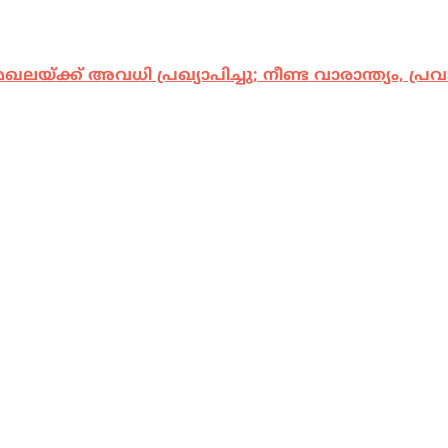
ക്ക് അവധി പ്രഖ്യാപിച്ചു; നീണ്ട വാരാന്ത്യം, പ്ര