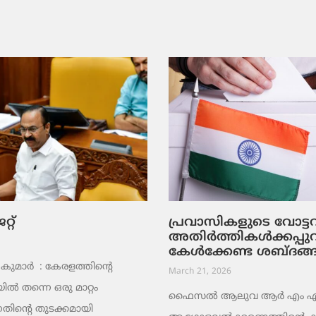
റ്
പ്രവാസികളുടെ വോട്
അതിർത്തികൾക്കപ്പു
കേൾക്കേണ്ട ശബ്ദങ്
ുമാര്‍ : കേരളത്തിന്റെ
March 21, 2026
ൽ തന്നെ ഒരു മാറ്റം
ഫൈസൽ ആലുവ ആർ എം എ പ്
തിന്റെ തുടക്കമായി