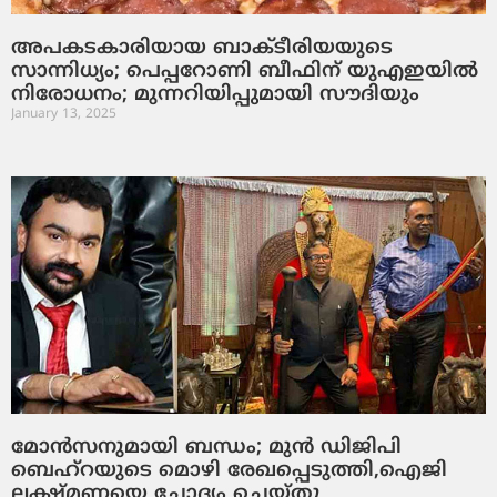
അപകടകാരിയായ ബാക്ടീരിയയുടെ
സാന്നിധ്യം; പെപ്പറോണി ബീഫിന് യുഎഇയില്‍
നിരോധനം; മുന്നറിയിപ്പുമായി സൗദിയും
January 13, 2025
മോന്‍സനുമായി ബന്ധം; മുന്‍ ഡിജിപി
ബെഹ്റയുടെ മൊഴി രേഖപ്പെടുത്തി,ഐജി
ലക്ഷ്മണയെ ചോദ്യം ചെയ്തു