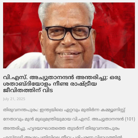
വി.എസ്. അച്യുതാനന്ദൻ അന്തരിച്ചു: ഒരു
ശതാബ്ദിയോളം നീണ്ട രാഷ്ട്രീയ
ജീവിതത്തിന് വിട
July 21, 2025
തിരുവനന്തപുരം: ഇന്ത്യയിലെ ഏറ്റവും മുതിര്‍ന്ന കമ്മ്യൂണിസ്റ്റ്
നേതാവും മുന്‍ മുഖ്യമന്ത്രിയുമായ വി.എസ്. അച്യുതാനന്ദന്‍ (101)
അന്തരിച്ചു. ഹൃദയാഘാതത്തെ തുടർന്ന് തിരുവനന്തപുരം
എസ്‌യുടി ആശുപത്രിയിലെ തീവ്ര പരിചരണ വിഭാഗത്തിൽ