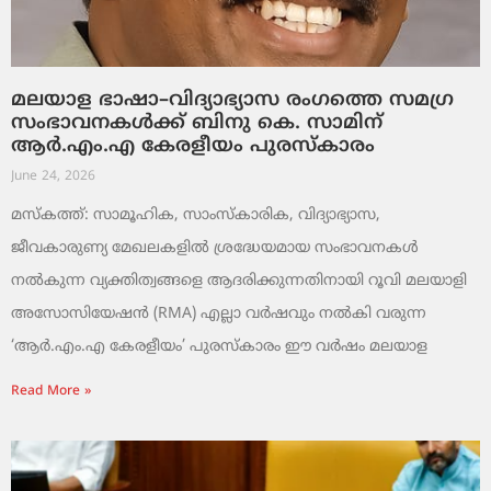
മലയാള ഭാഷാ–വിദ്യാഭ്യാസ രംഗത്തെ സമഗ്ര
സംഭാവനകൾക്ക് ബിനു കെ. സാമിന്
ആർ.എം.എ കേരളീയം പുരസ്‌കാരം
June 24, 2026
മസ്കത്ത്: സാമൂഹിക, സാംസ്‌കാരിക, വിദ്യാഭ്യാസ,
ജീവകാരുണ്യ മേഖലകളിൽ ശ്രദ്ധേയമായ സംഭാവനകൾ
നൽകുന്ന വ്യക്തിത്വങ്ങളെ ആദരിക്കുന്നതിനായി റൂവി മലയാളി
അസോസിയേഷൻ (RMA) എല്ലാ വർഷവും നൽകി വരുന്ന
‘ആർ.എം.എ കേരളീയം’ പുരസ്‌കാരം ഈ വർഷം മലയാള
Read More »