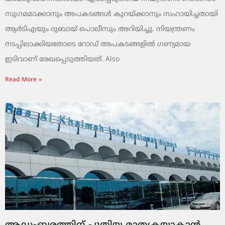
സുഗമമാക്കാനും അപകടങ്ങൾ കുറയ്ക്കാനും സഹായിച്ചതായി
ആർടിഎയും ദുബായ് പൊലീസും അറിയിച്ചു. നിയന്ത്രണം
നടപ്പിലാക്കിയതോടെ റോഡ് അപകടങ്ങളിൽ ഗണ്യമായ
ഇടിവാണ് രേഖപ്പെടുത്തിയത്. Also
Read More »