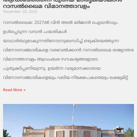
ആഡംബരത്തിന് പുതിയ മാതൃകയാകാൻ
റാസൽഖൈമ വിമാനത്താവളം
November 20, 2025
റാസൽഖൈമ: 2027ൽ വിൻ അൽ മർജാൻ ഐലൻഡും
ഉൾപ്പെടുന്ന വമ്പൻ പദ്ധതികൾ
യാഥാർത്ഥ്യമാകുന്നതിനോടനുബന്ധിച്ച് ഒഴുകിയെത്തുന്ന
വിനോദസഞ്ചാരികളെ വരവേൽക്കാൻ റാസൽഖൈമ രാജ്യാന്തര
വിമാനത്താവളം ആഡംബര സൗകര്യങ്ങളോടെ
പുതുക്കിപ്പണിയുന്നു. ഉയർന്ന വരുമാനക്കാരായ
വിനോദസഞ്ചാരികളെയും വലിയ നിക്ഷേപകരെയും ലക്ഷ്യമിട്ട്
Read More »