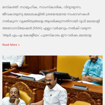
മസ്കത്ത്: സാമൂഹിക, സാംസ്‌കാരിക, വിദ്യാഭ്യാസ,
ജീവകാരുണ്യ മേഖലകളിൽ ശ്രദ്ധേയമായ സംഭാവനകൾ
നൽകുന്ന വ്യക്തിത്വങ്ങളെ ആദരിക്കുന്നതിനായി റൂവി മലയാളി
അസോസിയേഷൻ (RMA) എല്ലാ വർഷവും നൽകി വരുന്ന
‘ആർ.എം.എ കേരളീയം’ പുരസ്‌കാരം ഈ വർഷം മലയാള
Read More »