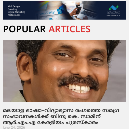
POPULAR
ARTICLES
മലയാള ഭാഷാ–വിദ്യാഭ്യാസ രംഗത്തെ സമഗ്ര
സംഭാവനകൾക്ക് ബിനു കെ. സാമിന്
ആർ.എം.എ കേരളീയം പുരസ്‌കാരം
June 24, 2026