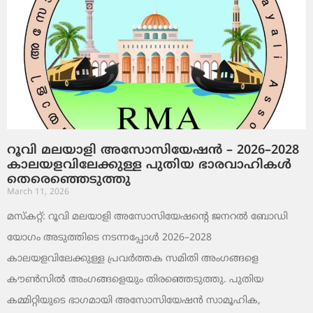
റൂവി മലയാളി അസോസിയേഷൻ – 2026–2028
കാലയളവിലേക്കുള്ള പുതിയ ഭാരവാഹികൾ
തെരെഞ്ഞെടുത്തു
March 11, 2026
മസ്കറ്റ്: റൂവി മലയാളി അസോസിയേഷന്റെ ജനറൽ ബോഡി
യോഗം അടുത്തിടെ നടന്നപ്പോൾ 2026–2028
കാലയളവിലേക്കുള്ള പ്രവർത്തക സമിതി അംഗങ്ങളെ
കൗൺസിൽ അംഗങ്ങളെയും തിരഞ്ഞെടുത്തു. പുതിയ
കമ്മിറ്റിയുടെ ഭാഗമായി അസോസിയേഷൻ സാമൂഹിക,