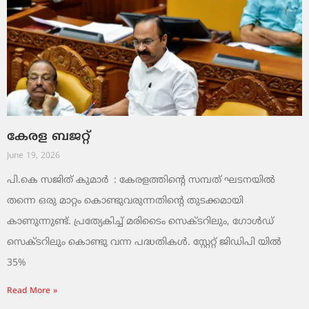
കേരള ബജറ്റ്
June 19, 2026
പി.കെ സജിത് കുമാര്‍ : കേരളത്തിന്റെ സമ്പത് ഘടനയിൽ
തന്നെ ഒരു മാറ്റം കൊണ്ടുവരുന്നതിന്റെ തുടക്കമായി
കാണുന്നുണ്ട്. പ്രത്യേകിച്ച് മരിടൈം സെക്ടറിലും, ഗോൾഡ്
സെക്ടറിലും കൊണ്ടു വന്ന പദ്ധതികൾ. സ്റ്റേറ്റ് ജിഡിപി യിൽ
35%
Read More »