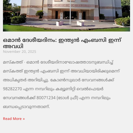
ഒമാൻ ദേശീയദിനം: ഇന്ത്യൻ എംബസി ഇന്ന്
അവധി
November 20, 2025
മസ്‌കത്ത് ∙ ഒമാൻ ദേശീയദിനാഘോഷത്താടനുബന്ധിച്ച്
മസ്‌കത്ത് ഇന്ത്യൻ എംബസി ഇന്ന് അവധിയായിരിക്കുമെന്ന്
അധികൃതർ അറിയിച്ചു. കോൺസുലാർ സേവനങ്ങൾക്ക്
98282270 എന്ന നമ്പറിലും കമ്യൂണിറ്റി വെൽഫെയർ
സേവനങ്ങൾക്ക് 80071234 (ടോൾ ഫ്രീ) എന്ന നമ്പറിലും
ബന്ധപ്പെടാവുന്നതാണ്.
Read More »