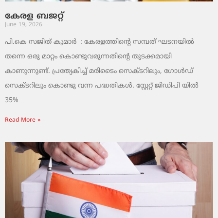
കേരള ബജറ്റ്
June 19, 2026
പി.കെ സജിത് കുമാര്‍ : കേരളത്തിന്റെ സമ്പത് ഘടനയിൽ
തന്നെ ഒരു മാറ്റം കൊണ്ടുവരുന്നതിന്റെ തുടക്കമായി
കാണുന്നുണ്ട്. പ്രത്യേകിച്ച് മരിടൈം സെക്ടറിലും, ഗോൾഡ്
സെക്ടറിലും കൊണ്ടു വന്ന പദ്ധതികൾ. സ്റ്റേറ്റ് ജിഡിപി യിൽ
35%
Read More »