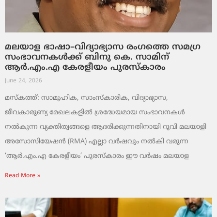
മലയാള ഭാഷാ–വിദ്യാഭ്യാസ രംഗത്തെ സമഗ്ര
സംഭാവനകൾക്ക് ബിനു കെ. സാമിന്
ആർ.എം.എ കേരളീയം പുരസ്‌കാരം
June 24, 2026
മസ്കത്ത്: സാമൂഹിക, സാംസ്‌കാരിക, വിദ്യാഭ്യാസ,
ജീവകാരുണ്യ മേഖലകളിൽ ശ്രദ്ധേയമായ സംഭാവനകൾ
നൽകുന്ന വ്യക്തിത്വങ്ങളെ ആദരിക്കുന്നതിനായി റൂവി മലയാളി
അസോസിയേഷൻ (RMA) എല്ലാ വർഷവും നൽകി വരുന്ന
‘ആർ.എം.എ കേരളീയം’ പുരസ്‌കാരം ഈ വർഷം മലയാള
Read More »