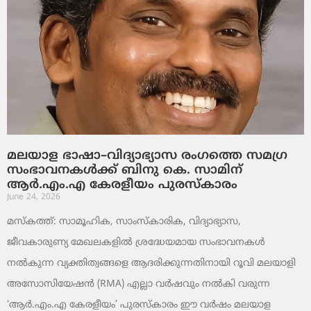
മലയാള ഭാഷാ–വിദ്യാഭ്യാസ രംഗത്തെ സമഗ്ര
സംഭാവനകൾക്ക് ബിനു കെ. സാമിന്
ആർ.എം.എ കേരളീയം പുരസ്‌കാരം
June 24, 2026
മസ്കത്ത്: സാമൂഹിക, സാംസ്‌കാരിക, വിദ്യാഭ്യാസ,
ജീവകാരുണ്യ മേഖലകളിൽ ശ്രദ്ധേയമായ സംഭാവനകൾ
നൽകുന്ന വ്യക്തിത്വങ്ങളെ ആദരിക്കുന്നതിനായി റൂവി മലയാളി
അസോസിയേഷൻ (RMA) എല്ലാ വർഷവും നൽകി വരുന്ന
‘ആർ.എം.എ കേരളീയം’ പുരസ്‌കാരം ഈ വർഷം മലയാള