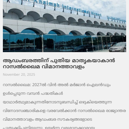
ആഡംബരത്തിന് പുതിയ മാതൃകയാകാൻ
റാസൽഖൈമ വിമാനത്താവളം
November 20, 2025
റാസൽഖൈമ: 2027ൽ വിൻ അൽ മർജാൻ ഐലൻഡും
ഉൾപ്പെടുന്ന വമ്പൻ പദ്ധതികൾ
യാഥാർത്ഥ്യമാകുന്നതിനോടനുബന്ധിച്ച് ഒഴുകിയെത്തുന്ന
വിനോദസഞ്ചാരികളെ വരവേൽക്കാൻ റാസൽഖൈമ രാജ്യാന്തര
വിമാനത്താവളം ആഡംബര സൗകര്യങ്ങളോടെ
പുതുക്കിപ്പണിയുന്നു. ഉയർന്ന വരുമാനക്കാരായ