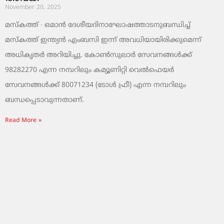
November 20, 2025
മസ്‌കത്ത് ∙ ഒമാൻ ദേശീയദിനാഘോഷത്താടനുബന്ധിച്ച്
മസ്‌കത്ത് ഇന്ത്യൻ എംബസി ഇന്ന് അവധിയായിരിക്കുമെന്ന്
അധികൃതർ അറിയിച്ചു. കോൺസുലാർ സേവനങ്ങൾക്ക്
98282270 എന്ന നമ്പറിലും കമ്യൂണിറ്റി വെൽഫെയർ
സേവനങ്ങൾക്ക് 80071234 (ടോൾ ഫ്രീ) എന്ന നമ്പറിലും
ബന്ധപ്പെടാവുന്നതാണ്.
Read More »