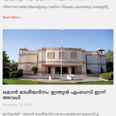
വിനോദസഞ്ചാരികളെയും വലിയ നിക്ഷേപകരെയും ലക്ഷ്യമിട്ട്
Read More »
ഒമാൻ ദേശീയദിനം: ഇന്ത്യൻ എംബസി ഇന്ന്
അവധി
November 20, 2025
മസ്‌കത്ത് ∙ ഒമാൻ ദേശീയദിനാഘോഷത്താടനുബന്ധിച്ച്