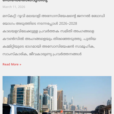
തെരെഞ്ഞെടുത്തു
March 11, 2026
മസ്കറ്റ്: റൂവി മലയാളി അസോസിയേഷന്റെ ജനറൽ ബോഡി
യോഗം അടുത്തിടെ നടന്നപ്പോൾ 2026–2028
കാലയളവിലേക്കുള്ള പ്രവർത്തക സമിതി അംഗങ്ങളെ
കൗൺസിൽ അംഗങ്ങളെയും തിരഞ്ഞെടുത്തു. പുതിയ
കമ്മിറ്റിയുടെ ഭാഗമായി അസോസിയേഷൻ സാമൂഹിക,
സാംസ്‌കാരിക, ജീവകാരുണ്യ പ്രവർത്തനങ്ങൾ
Read More »