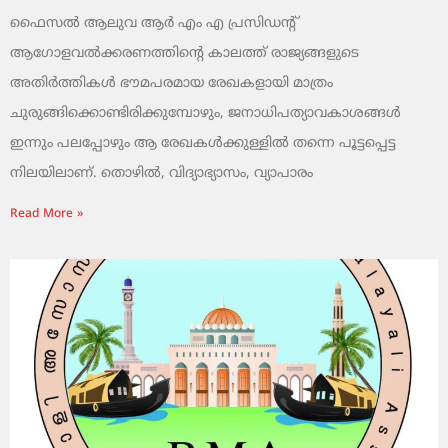
ഫൈസൽ ആലുവ ആർ എം എ പ്രസിഡന്റ്
ആഗോളവൽക്കരണത്തിന്റെ കാലത്ത് രാജ്യങ്ങളുടെ
അതിർത്തികൾ ഭൗമപരമായ രേഖകളായി മാത്രം
ചുരുങ്ങിക്കൊണ്ടിരിക്കുമ്പോഴും, ജനാധിപത്യാവകാശങ്ങൾ
ഇന്നും പലപ്പോഴും ആ രേഖകൾക്കുള്ളിൽ തന്നെ പൂട്ടപ്പെട്ട
നിലയിലാണ്. തൊഴിൽ, വിദ്യാഭ്യാസം, വ്യാപാരം
Read More »