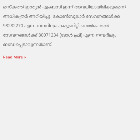
മസ്‌കത്ത് ഇന്ത്യൻ എംബസി ഇന്ന് അവധിയായിരിക്കുമെന്ന്
അധികൃതർ അറിയിച്ചു. കോൺസുലാർ സേവനങ്ങൾക്ക്
98282270 എന്ന നമ്പറിലും കമ്യൂണിറ്റി വെൽഫെയർ
സേവനങ്ങൾക്ക് 80071234 (ടോൾ ഫ്രീ) എന്ന നമ്പറിലും
ബന്ധപ്പെടാവുന്നതാണ്.
Read More »