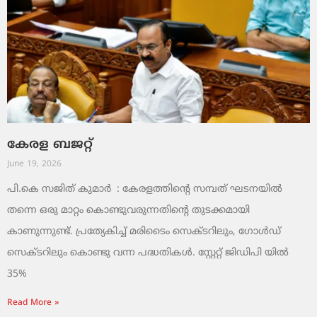
കേരള ബജറ്റ്
June 19, 2026
പി.കെ സജിത് കുമാര്‍ : കേരളത്തിന്റെ സമ്പത് ഘടനയിൽ
തന്നെ ഒരു മാറ്റം കൊണ്ടുവരുന്നതിന്റെ തുടക്കമായി
കാണുന്നുണ്ട്. പ്രത്യേകിച്ച് മരിടൈം സെക്ടറിലും, ഗോൾഡ്
സെക്ടറിലും കൊണ്ടു വന്ന പദ്ധതികൾ. സ്റ്റേറ്റ് ജിഡിപി യിൽ
35%
Read More »