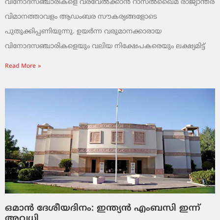
വിനോദസഞ്ചാരികളെ വരവേൽക്കാൻ റാസൽഖൈമ രാജ്യാന്തര
വിമാനത്താവളം ആഡംബര സൗകര്യങ്ങളോടെ
പുതുക്കിപ്പണിയുന്നു. ഉയർന്ന വരുമാനക്കാരായ
വിനോദസഞ്ചാരികളെയും വലിയ നിക്ഷേപകരെയും ലക്ഷ്യമിട്ട്
Read More »
ഒമാൻ ദേശീയദിനം: ഇന്ത്യൻ എംബസി ഇന്ന്
അവധി