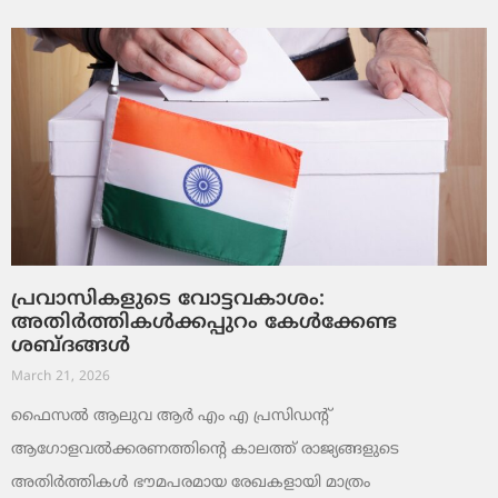
പ്രവാസികളുടെ വോട്ടവകാശം:
അതിർത്തികൾക്കപ്പുറം കേൾക്കേണ്ട
ശബ്ദങ്ങൾ
March 21, 2026
ഫൈസൽ ആലുവ ആർ എം എ പ്രസിഡന്റ്
ആഗോളവൽക്കരണത്തിന്റെ കാലത്ത് രാജ്യങ്ങളുടെ
അതിർത്തികൾ ഭൗമപരമായ രേഖകളായി മാത്രം