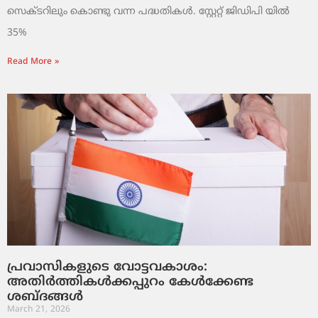
സെക്ടറിലും കൊണ്ടു വന്ന പദ്ധതികൾ. സ്റ്റേറ്റ് ജിഡിപി യിൽ
35%
Read More »
പ്രവാസികളുടെ വോട്ടവകാശം:
അതിർത്തികൾക്കപ്പുറം കേൾക്കേണ്ട
ശബ്ദങ്ങൾ
March 21, 2026