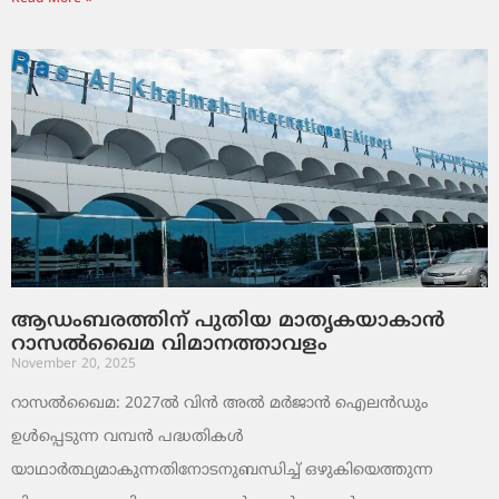
ആഡംബരത്തിന് പുതിയ മാതൃകയാകാൻ
റാസൽഖൈമ വിമാനത്താവളം
November 20, 2025
റാസൽഖൈമ: 2027ൽ വിൻ അൽ മർജാൻ ഐലൻഡും
ഉൾപ്പെടുന്ന വമ്പൻ പദ്ധതികൾ
യാഥാർത്ഥ്യമാകുന്നതിനോടനുബന്ധിച്ച് ഒഴുകിയെത്തുന്ന