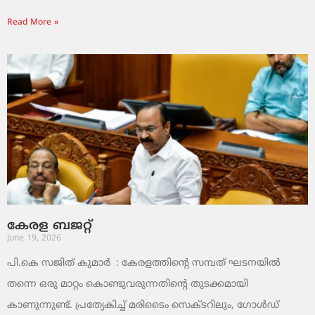
Read More »
കേരള ബജറ്റ്
June 19, 2026
പി.കെ സജിത് കുമാര്‍ : കേരളത്തിന്റെ സമ്പത് ഘടനയിൽ
തന്നെ ഒരു മാറ്റം കൊണ്ടുവരുന്നതിന്റെ തുടക്കമായി
കാണുന്നുണ്ട്. പ്രത്യേകിച്ച് മരിടൈം സെക്ടറിലും, ഗോൾഡ്