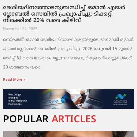
ദേശീയദിനത്തോടനുബന്ധിച്ച് ഒമാൻ എയർ
ഗ്ലോബൽ സെയിൽ പ്രഖ്യാപിച്ചു: ടിക്കറ്റ്
നിരക്കിൽ 20% വരെ കിഴിവ്
November 20, 2025
മസ്‌കത്ത്: ഒമാൻ ദേശീയ ദിനാഘോഷങ്ങളുടെ ഭാഗമായി ഒമാൻ
എയർ ഗ്ലോബൽ സെയിൽ പ്രഖ്യാപിച്ചു. 2026 ജനുവരി 15 മുതൽ
മാർച്ച് 31 വരെ യാത്ര ചെയ്യുന്ന വൺവേ, റിട്ടേൺ ടിക്കറ്റുകൾക്ക്
20 ശതമാനം വരെ
Read More »
POPULAR
ARTICLES