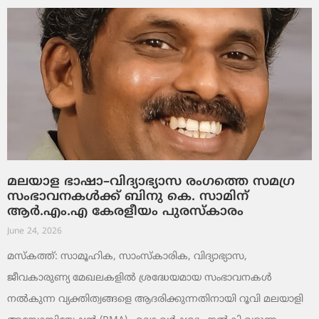
മലയാള ഭാഷാ–വിദ്യാഭ്യാസ രംഗത്തെ സമഗ്ര
സംഭാവനകൾക്ക് ബിനു കെ. സാമിന്
ആർ.എം.എ കേരളീയം പുരസ്‌കാരം
June 24, 2026
മസ്കത്ത്: സാമൂഹിക, സാംസ്‌കാരിക, വിദ്യാഭ്യാസ,
ജീവകാരുണ്യ മേഖലകളിൽ ശ്രദ്ധേയമായ സംഭാവനകൾ
നൽകുന്ന വ്യക്തിത്വങ്ങളെ ആദരിക്കുന്നതിനായി റൂവി മലയാളി