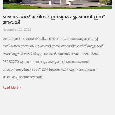
ഒമാൻ ദേശീയദിനം: ഇന്ത്യൻ എംബസി ഇന്ന്
അവധി
November 20, 2025
മസ്‌കത്ത് ∙ ഒമാൻ ദേശീയദിനാഘോഷത്താടനുബന്ധിച്ച്
മസ്‌കത്ത് ഇന്ത്യൻ എംബസി ഇന്ന് അവധിയായിരിക്കുമെന്ന്
അധികൃതർ അറിയിച്ചു. കോൺസുലാർ സേവനങ്ങൾക്ക്
98282270 എന്ന നമ്പറിലും കമ്യൂണിറ്റി വെൽഫെയർ
സേവനങ്ങൾക്ക് 80071234 (ടോൾ ഫ്രീ) എന്ന നമ്പറിലും
ബന്ധപ്പെടാവുന്നതാണ്.
Read More »