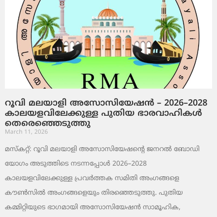
റൂവി മലയാളി അസോസിയേഷൻ – 2026–2028
കാലയളവിലേക്കുള്ള പുതിയ ഭാരവാഹികൾ
തെരെഞ്ഞെടുത്തു
March 11, 2026
മസ്കറ്റ്: റൂവി മലയാളി അസോസിയേഷന്റെ ജനറൽ ബോഡി
യോഗം അടുത്തിടെ നടന്നപ്പോൾ 2026–2028
കാലയളവിലേക്കുള്ള പ്രവർത്തക സമിതി അംഗങ്ങളെ
കൗൺസിൽ അംഗങ്ങളെയും തിരഞ്ഞെടുത്തു. പുതിയ
കമ്മിറ്റിയുടെ ഭാഗമായി അസോസിയേഷൻ സാമൂഹിക,