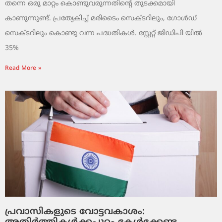
തന്നെ ഒരു മാറ്റം കൊണ്ടുവരുന്നതിന്റെ തുടക്കമായി
കാണുന്നുണ്ട്. പ്രത്യേകിച്ച് മരിടൈം സെക്ടറിലും, ഗോൾഡ്
സെക്ടറിലും കൊണ്ടു വന്ന പദ്ധതികൾ. സ്റ്റേറ്റ് ജിഡിപി യിൽ
35%
Read More »
പ്രവാസികളുടെ വോട്ടവകാശം: