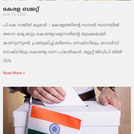
കേരള ബജറ്റ്
June 19, 2026
പി.കെ സജിത് കുമാര്‍ : കേരളത്തിന്റെ സമ്പത് ഘടനയിൽ
തന്നെ ഒരു മാറ്റം കൊണ്ടുവരുന്നതിന്റെ തുടക്കമായി
കാണുന്നുണ്ട്. പ്രത്യേകിച്ച് മരിടൈം സെക്ടറിലും, ഗോൾഡ്
സെക്ടറിലും കൊണ്ടു വന്ന പദ്ധതികൾ. സ്റ്റേറ്റ് ജിഡിപി യിൽ
35%
Read More »