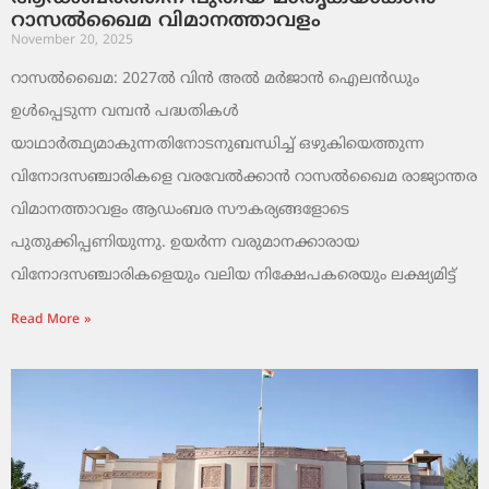
റാസൽഖൈമ വിമാനത്താവളം
November 20, 2025
റാസൽഖൈമ: 2027ൽ വിൻ അൽ മർജാൻ ഐലൻഡും
ഉൾപ്പെടുന്ന വമ്പൻ പദ്ധതികൾ
യാഥാർത്ഥ്യമാകുന്നതിനോടനുബന്ധിച്ച് ഒഴുകിയെത്തുന്ന
വിനോദസഞ്ചാരികളെ വരവേൽക്കാൻ റാസൽഖൈമ രാജ്യാന്തര
വിമാനത്താവളം ആഡംബര സൗകര്യങ്ങളോടെ
പുതുക്കിപ്പണിയുന്നു. ഉയർന്ന വരുമാനക്കാരായ
വിനോദസഞ്ചാരികളെയും വലിയ നിക്ഷേപകരെയും ലക്ഷ്യമിട്ട്
Read More »