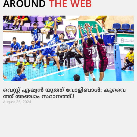
AROUND
THE WEB
വെ​സ്റ്റ് ഏ​ഷ്യ​ൻ യൂ​ത്ത് വോ​ളി​ബാ​ൾ: കു​വൈ​
ത്ത് അ​ഞ്ചാം സ്ഥാ​ന​ത്ത്.!
August 26, 2024