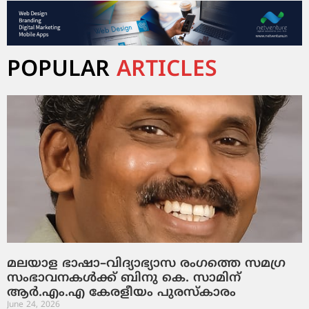
POPULAR
ARTICLES
മലയാള ഭാഷാ–വിദ്യാഭ്യാസ രംഗത്തെ സമഗ്ര
സംഭാവനകൾക്ക് ബിനു കെ. സാമിന്
ആർ.എം.എ കേരളീയം പുരസ്‌കാരം
June 24, 2026