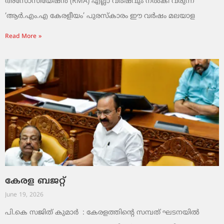
അസോസിയേഷൻ (RMA) എല്ലാ വർഷവും നൽകി വരുന്ന
‘ആർ.എം.എ കേരളീയം’ പുരസ്‌കാരം ഈ വർഷം മലയാള
Read More »
കേരള ബജറ്റ്
June 19, 2026
പി.കെ സജിത് കുമാര്‍ : കേരളത്തിന്റെ സമ്പത് ഘടനയിൽ