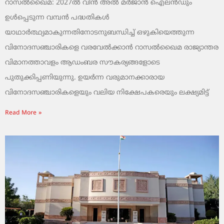
റാസൽഖൈമ: 2027ൽ വിൻ അൽ മർജാൻ ഐലൻഡും
ഉൾപ്പെടുന്ന വമ്പൻ പദ്ധതികൾ
യാഥാർത്ഥ്യമാകുന്നതിനോടനുബന്ധിച്ച് ഒഴുകിയെത്തുന്ന
വിനോദസഞ്ചാരികളെ വരവേൽക്കാൻ റാസൽഖൈമ രാജ്യാന്തര
വിമാനത്താവളം ആഡംബര സൗകര്യങ്ങളോടെ
പുതുക്കിപ്പണിയുന്നു. ഉയർന്ന വരുമാനക്കാരായ
വിനോദസഞ്ചാരികളെയും വലിയ നിക്ഷേപകരെയും ലക്ഷ്യമിട്ട്
Read More »