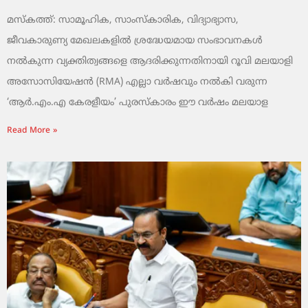
മസ്കത്ത്: സാമൂഹിക, സാംസ്‌കാരിക, വിദ്യാഭ്യാസ,
ജീവകാരുണ്യ മേഖലകളിൽ ശ്രദ്ധേയമായ സംഭാവനകൾ
നൽകുന്ന വ്യക്തിത്വങ്ങളെ ആദരിക്കുന്നതിനായി റൂവി മലയാളി
അസോസിയേഷൻ (RMA) എല്ലാ വർഷവും നൽകി വരുന്ന
‘ആർ.എം.എ കേരളീയം’ പുരസ്‌കാരം ഈ വർഷം മലയാള
Read More »