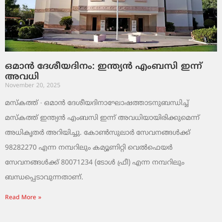
ഒമാൻ ദേശീയദിനം: ഇന്ത്യൻ എംബസി ഇന്ന്
അവധി
November 20, 2025
മസ്‌കത്ത് ∙ ഒമാൻ ദേശീയദിനാഘോഷത്താടനുബന്ധിച്ച്
മസ്‌കത്ത് ഇന്ത്യൻ എംബസി ഇന്ന് അവധിയായിരിക്കുമെന്ന്
അധികൃതർ അറിയിച്ചു. കോൺസുലാർ സേവനങ്ങൾക്ക്
98282270 എന്ന നമ്പറിലും കമ്യൂണിറ്റി വെൽഫെയർ
സേവനങ്ങൾക്ക് 80071234 (ടോൾ ഫ്രീ) എന്ന നമ്പറിലും
ബന്ധപ്പെടാവുന്നതാണ്.
Read More »