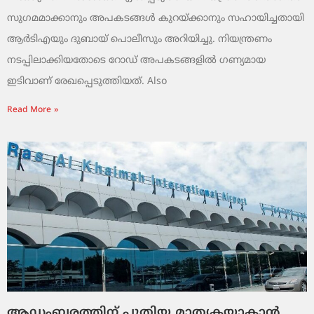
സുഗമമാക്കാനും അപകടങ്ങൾ കുറയ്ക്കാനും സഹായിച്ചതായി
ആർടിഎയും ദുബായ് പൊലീസും അറിയിച്ചു. നിയന്ത്രണം
നടപ്പിലാക്കിയതോടെ റോഡ് അപകടങ്ങളിൽ ഗണ്യമായ
ഇടിവാണ് രേഖപ്പെടുത്തിയത്. Also
Read More »
ആഡംബരത്തിന് പുതിയ മാതൃകയാകാൻ