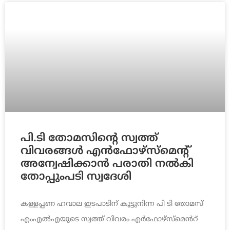
പി.ടി തോമസിന്റെ സ്വത്ത്
വിവരങ്ങൾ എൻഫോഴ്സ്മെന്റ്
അന്വേഷിക്കാന്‍ പരാതി നല്‍കി
തോപ്പുംപടി സ്വദേശി
കള്ളപ്പണ ഹവാല ഇടപാടിന് കൂട്ടുനിന്ന പി ടി തോമസ്‌
എംഎൽഎയുടെ സ്വത്ത്‌ വിവരം എർഫോഴ്‌സ്‌മെൻറ്‌