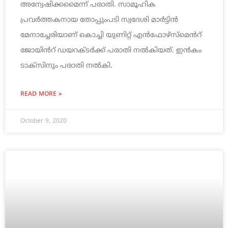
അന്വേഷിക്കമൈന്ന്‌ പരാതി. സാമൂഹിക
പ്രവർത്തകനായ തോപ്പുംപടി സ്വദേശി മാർട്ടിൻ
മേനാച്ചേരിയാണ്‌ കൊച്ചി യുണിറ്റ്‌ എൻഫോഴ്‌സ്‌മെൻറ്‌
ജോയിൻറ്‌ ഡയറക്‌ടർക്ക്‌ പരാതി നൽകിയത്‌. ഇൻകം
ടാക്‌സിനും പരാതി നൽകി.
READ MORE »
October 9, 2020