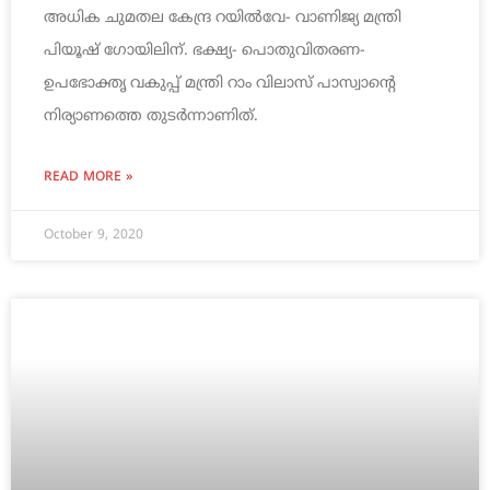
അധിക ചുമതല കേന്ദ്ര റയിൽവേ- വാണിജ്യ മന്ത്രി
പിയൂഷ് ഗോയിലിന്. ഭക്ഷ്യ- പൊതുവിതരണ-
ഉപഭോക്തൃ വകുപ്പ് മന്ത്രി റാം വിലാസ് പാസ്വാന്റെ
നിര്യാണത്തെ തുടർന്നാണിത്.
READ MORE »
October 9, 2020