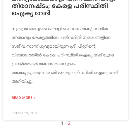
തീരാനഷ്ടം; കേരള പരിസ്ഥിതി
ഐക്യ വേദി
സ്വതന്ത്ര മത്സ്യതൊഴിലാളി ഫെഡറേഷന്റെ ദേശീയ
നേതാവും കേരളത്തിലെ പരിസ്ഥിതി സമര ങ്ങളിലെ
സജീവ സാന്നിധ്യവുമായിരുന്ന ശ്രീ പീറ്ററിന്റെ
വിയോഗത്തിൽ കേരള പരിസ്ഥിതി ഐക്യ വേദിയുടെ
പ്രവർത്തകർ അഗാധമായ ദു:ഖം
രേഖപ്പെടുത്തുന്നതായി കേരള പരിസ്ഥിതി ഐക്യ വേദി
അറിയിച്ചു.
READ MORE »
October 9, 2020
1
2