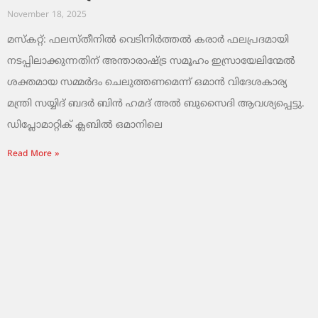
November 18, 2025
മസ്‌കറ്റ്: ഫലസ്തീനിൽ വെടിനിർത്തൽ കരാർ ഫലപ്രദമായി
നടപ്പിലാക്കുന്നതിന് അന്താരാഷ്ട്ര സമൂഹം ഇസ്രായേലിന്മേൽ
ശക്തമായ സമ്മർദം ചെലുത്തണമെന്ന് ഒമാൻ വിദേശകാര്യ
മന്ത്രി സയ്യിദ് ബദർ ബിൻ ഹമദ് അൽ ബുസൈദി ആവശ്യപ്പെട്ടു.
ഡിപ്ലോമാറ്റിക് ക്ലബിൽ ഒമാനിലെ
Read More »