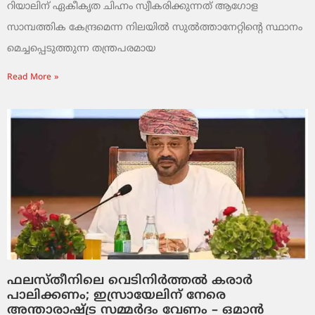
റിയാലിന് ഏകീകൃത ചിഹ്നം സ്വീകരിക്കുന്നത് ആഗോള
സാമ്പത്തിക കേന്ദ്രമെന്ന നിലയിൽ സുൽത്താനേറ്റിന്റെ സ്ഥാനം
മെച്ചപ്പെടുത്തുന്ന തന്ത്രപരമായ
Read More »
ഫലസ്തീനിലെ വെടിനിർത്തൽ കരാർ
പാലിക്കണം; ഇസ്രായേലിന് നേരെ
അന്താരാഷ്ട്ര സമ്മർദം വേണം – ഒമാൻ