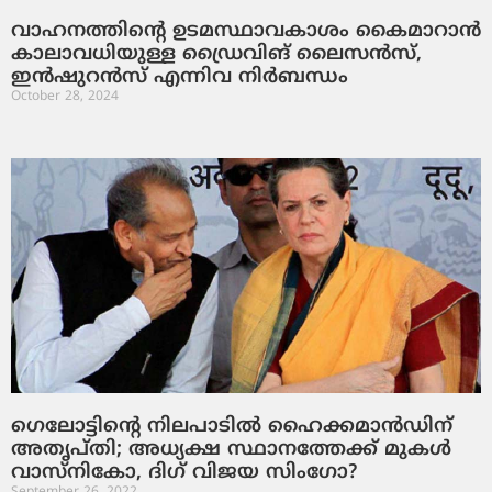
വാഹനത്തിന്റെ ഉടമസ്ഥാവകാശം കൈമാറാൻ
കാലാവധിയുള്ള ഡ്രൈവിങ് ലൈസൻസ്,
ഇൻഷുറൻസ് എന്നിവ നിർബന്ധം
October 28, 2024
ഗെലോട്ടിന്റെ നിലപാടില്‍ ഹൈക്കമാന്‍ഡിന്
അതൃപ്തി; അധ്യക്ഷ സ്ഥാനത്തേക്ക് മുകള്‍
വാസ്നികോ, ദിഗ് വിജയ സിംഗോ?