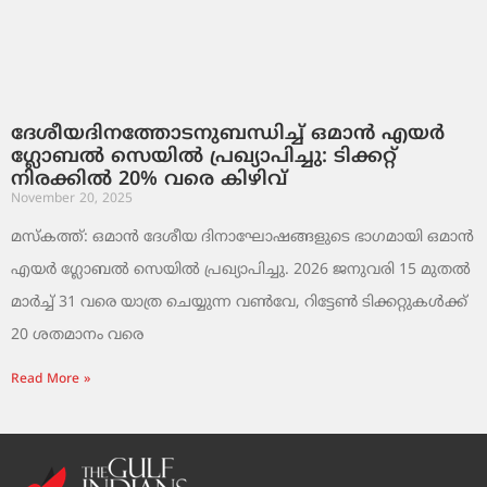
ദേശീയദിനത്തോടനുബന്ധിച്ച് ഒമാൻ എയർ
ഗ്ലോബൽ സെയിൽ പ്രഖ്യാപിച്ചു: ടിക്കറ്റ്
നിരക്കിൽ 20% വരെ കിഴിവ്
November 20, 2025
മസ്‌കത്ത്: ഒമാൻ ദേശീയ ദിനാഘോഷങ്ങളുടെ ഭാഗമായി ഒമാൻ
എയർ ഗ്ലോബൽ സെയിൽ പ്രഖ്യാപിച്ചു. 2026 ജനുവരി 15 മുതൽ
മാർച്ച് 31 വരെ യാത്ര ചെയ്യുന്ന വൺവേ, റിട്ടേൺ ടിക്കറ്റുകൾക്ക്
20 ശതമാനം വരെ
Read More »