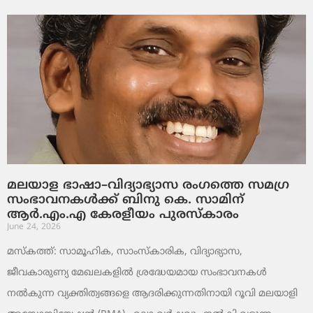
മലയാള ഭാഷാ–വിദ്യാഭ്യാസ രംഗത്തെ സമഗ്ര
സംഭാവനകൾക്ക് ബിനു കെ. സാമിന്
ആർ.എം.എ കേരളീയം പുരസ്‌കാരം
June 24, 2026
മസ്കത്ത്: സാമൂഹിക, സാംസ്‌കാരിക, വിദ്യാഭ്യാസ,
ജീവകാരുണ്യ മേഖലകളിൽ ശ്രദ്ധേയമായ സംഭാവനകൾ
നൽകുന്ന വ്യക്തിത്വങ്ങളെ ആദരിക്കുന്നതിനായി റൂവി മലയാളി