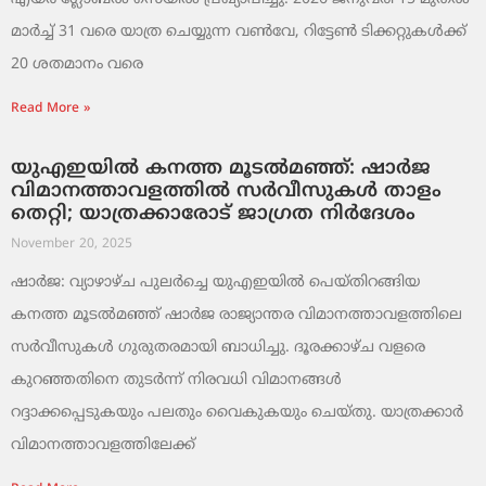
മാർച്ച് 31 വരെ യാത്ര ചെയ്യുന്ന വൺവേ, റിട്ടേൺ ടിക്കറ്റുകൾക്ക്
20 ശതമാനം വരെ
Read More »
യുഎഇയിൽ കനത്ത മൂടൽമഞ്ഞ്: ഷാർജ
വിമാനത്താവളത്തിൽ സർവീസുകൾ താളം
തെറ്റി; യാത്രക്കാരോട് ജാഗ്രത നിർദേശം
November 20, 2025
ഷാർജ: വ്യാഴാഴ്ച പുലർച്ചെ യുഎഇയിൽ പെയ്തിറങ്ങിയ
കനത്ത മൂടൽമഞ്ഞ് ഷാർജ രാജ്യാന്തര വിമാനത്താവളത്തിലെ
സർവീസുകൾ ഗുരുതരമായി ബാധിച്ചു. ദൂരക്കാഴ്ച വളരെ
കുറഞ്ഞതിനെ തുടർന്ന് നിരവധി വിമാനങ്ങൾ
റദ്ദാക്കപ്പെടുകയും പലതും വൈകുകയും ചെയ്തു. യാത്രക്കാർ
വിമാനത്താവളത്തിലേക്ക്