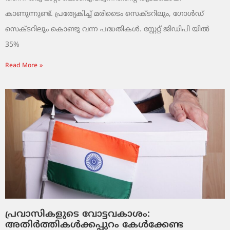
കാണുന്നുണ്ട്. പ്രത്യേകിച്ച് മരിടൈം സെക്ടറിലും, ഗോൾഡ്
സെക്ടറിലും കൊണ്ടു വന്ന പദ്ധതികൾ. സ്റ്റേറ്റ് ജിഡിപി യിൽ
35%
Read More »
പ്രവാസികളുടെ വോട്ടവകാശം:
അതിർത്തികൾക്കപ്പുറം കേൾക്കേണ്ട