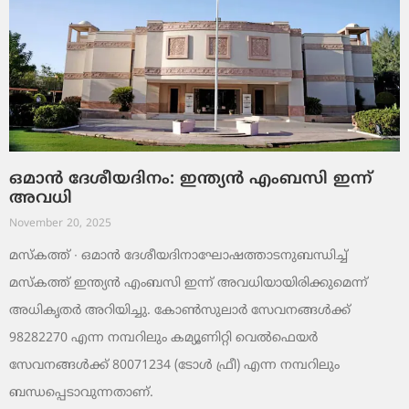
ഒമാൻ ദേശീയദിനം: ഇന്ത്യൻ എംബസി ഇന്ന്
അവധി
November 20, 2025
മസ്‌കത്ത് ∙ ഒമാൻ ദേശീയദിനാഘോഷത്താടനുബന്ധിച്ച്
മസ്‌കത്ത് ഇന്ത്യൻ എംബസി ഇന്ന് അവധിയായിരിക്കുമെന്ന്
അധികൃതർ അറിയിച്ചു. കോൺസുലാർ സേവനങ്ങൾക്ക്
98282270 എന്ന നമ്പറിലും കമ്യൂണിറ്റി വെൽഫെയർ
സേവനങ്ങൾക്ക് 80071234 (ടോൾ ഫ്രീ) എന്ന നമ്പറിലും
ബന്ധപ്പെടാവുന്നതാണ്.