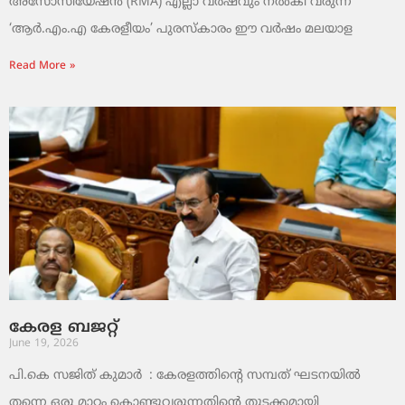
അസോസിയേഷൻ (RMA) എല്ലാ വർഷവും നൽകി വരുന്ന
‘ആർ.എം.എ കേരളീയം’ പുരസ്‌കാരം ഈ വർഷം മലയാള
Read More »
കേരള ബജറ്റ്
June 19, 2026
പി.കെ സജിത് കുമാര്‍ : കേരളത്തിന്റെ സമ്പത് ഘടനയിൽ
തന്നെ ഒരു മാറ്റം കൊണ്ടുവരുന്നതിന്റെ തുടക്കമായി