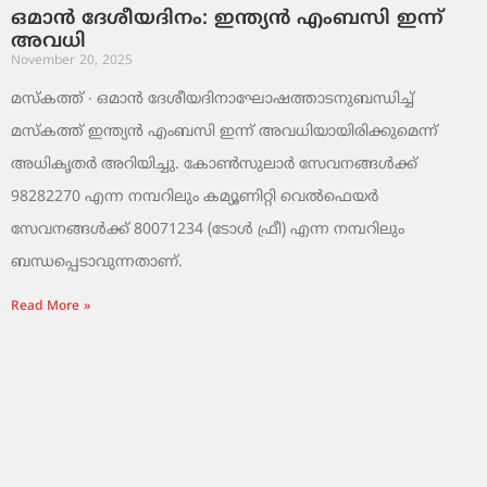
ഒമാൻ ദേശീയദിനം: ഇന്ത്യൻ എംബസി ഇന്ന്
അവധി
November 20, 2025
മസ്‌കത്ത് ∙ ഒമാൻ ദേശീയദിനാഘോഷത്താടനുബന്ധിച്ച്
മസ്‌കത്ത് ഇന്ത്യൻ എംബസി ഇന്ന് അവധിയായിരിക്കുമെന്ന്
അധികൃതർ അറിയിച്ചു. കോൺസുലാർ സേവനങ്ങൾക്ക്
98282270 എന്ന നമ്പറിലും കമ്യൂണിറ്റി വെൽഫെയർ
സേവനങ്ങൾക്ക് 80071234 (ടോൾ ഫ്രീ) എന്ന നമ്പറിലും
ബന്ധപ്പെടാവുന്നതാണ്.
Read More »