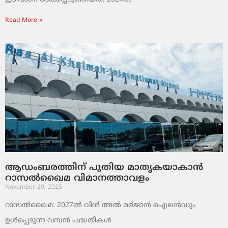
Read More »
ആഡംബരത്തിന് പുതിയ മാതൃകയാകാൻ
റാസൽഖൈമ വിമാനത്താവളം
November 20, 2025
റാസൽഖൈമ: 2027ൽ വിൻ അൽ മർജാൻ ഐലൻഡും
ഉൾപ്പെടുന്ന വമ്പൻ പദ്ധതികൾ