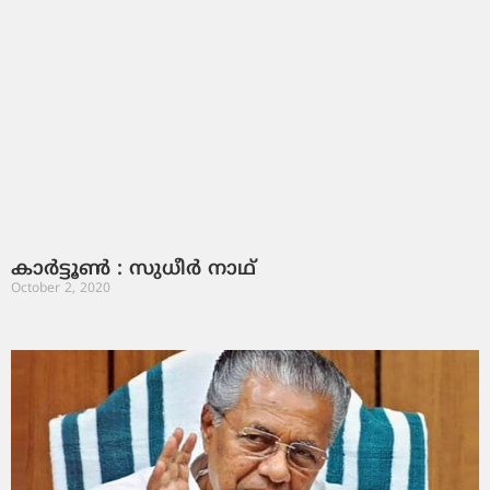
കാർട്ടൂൺ : സുധീർ നാഥ്
October 2, 2020