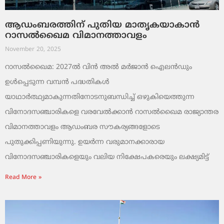
ആഡംബരത്തിന് പുതിയ മാതൃകയാകാൻ
റാസൽഖൈമ വിമാനത്താവളം
November 20, 2025
റാസൽഖൈമ: 2027ൽ വിൻ അൽ മർജാൻ ഐലൻഡും
ഉൾപ്പെടുന്ന വമ്പൻ പദ്ധതികൾ
യാഥാർത്ഥ്യമാകുന്നതിനോടനുബന്ധിച്ച് ഒഴുകിയെത്തുന്ന
വിനോദസഞ്ചാരികളെ വരവേൽക്കാൻ റാസൽഖൈമ രാജ്യാന്തര
വിമാനത്താവളം ആഡംബര സൗകര്യങ്ങളോടെ
പുതുക്കിപ്പണിയുന്നു. ഉയർന്ന വരുമാനക്കാരായ
വിനോദസഞ്ചാരികളെയും വലിയ നിക്ഷേപകരെയും ലക്ഷ്യമിട്ട്
Read More »