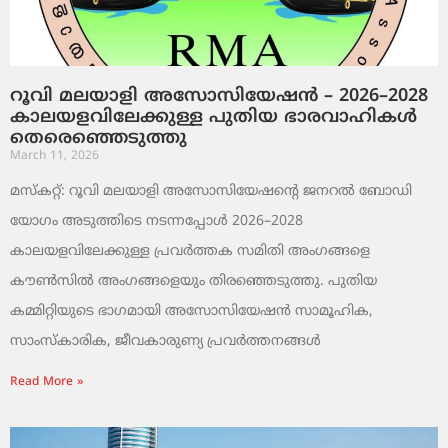
റൂവി മലയാളി അസോസിയേഷൻ – 2026–2028
കാലയളവിലേക്കുള്ള പുതിയ ഭാരവാഹികൾ
തെരെഞ്ഞെടുത്തു
March 11, 2026
മസ്കറ്റ്: റൂവി മലയാളി അസോസിയേഷന്റെ ജനറൽ ബോഡി
യോഗം അടുത്തിടെ നടന്നപ്പോൾ 2026–2028
കാലയളവിലേക്കുള്ള പ്രവർത്തക സമിതി അംഗങ്ങളെ
കൗൺസിൽ അംഗങ്ങളെയും തിരഞ്ഞെടുത്തു. പുതിയ
കമ്മിറ്റിയുടെ ഭാഗമായി അസോസിയേഷൻ സാമൂഹിക,
സാംസ്‌കാരിക, ജീവകാരുണ്യ പ്രവർത്തനങ്ങൾ
Read More »