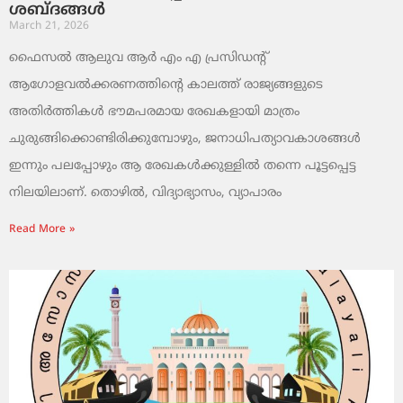
ശബ്ദങ്ങൾ
March 21, 2026
ഫൈസൽ ആലുവ ആർ എം എ പ്രസിഡന്റ്
ആഗോളവൽക്കരണത്തിന്റെ കാലത്ത് രാജ്യങ്ങളുടെ
അതിർത്തികൾ ഭൗമപരമായ രേഖകളായി മാത്രം
ചുരുങ്ങിക്കൊണ്ടിരിക്കുമ്പോഴും, ജനാധിപത്യാവകാശങ്ങൾ
ഇന്നും പലപ്പോഴും ആ രേഖകൾക്കുള്ളിൽ തന്നെ പൂട്ടപ്പെട്ട
നിലയിലാണ്. തൊഴിൽ, വിദ്യാഭ്യാസം, വ്യാപാരം
Read More »