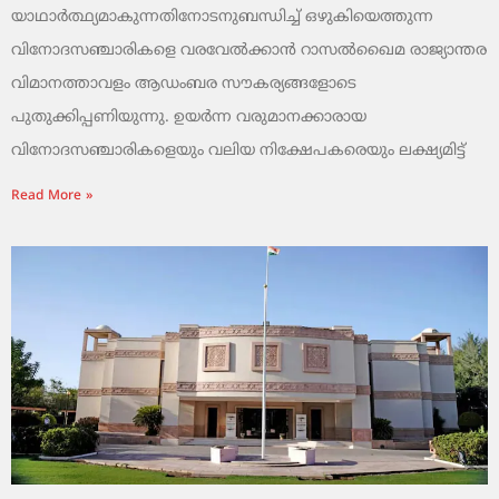
യാഥാർത്ഥ്യമാകുന്നതിനോടനുബന്ധിച്ച് ഒഴുകിയെത്തുന്ന
വിനോദസഞ്ചാരികളെ വരവേൽക്കാൻ റാസൽഖൈമ രാജ്യാന്തര
വിമാനത്താവളം ആഡംബര സൗകര്യങ്ങളോടെ
പുതുക്കിപ്പണിയുന്നു. ഉയർന്ന വരുമാനക്കാരായ
വിനോദസഞ്ചാരികളെയും വലിയ നിക്ഷേപകരെയും ലക്ഷ്യമിട്ട്
Read More »