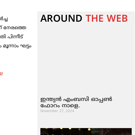
AROUND
THE WEB
‍ച്ച
്ന് നേരത്തെ
ി പിന്നീട്
മൂന്നാം ഘട്ടം
െ
ഇന്ത്യൻ എംബസി ഓപ്പൺ
ഫോറം നാളെ.
November 27, 2024