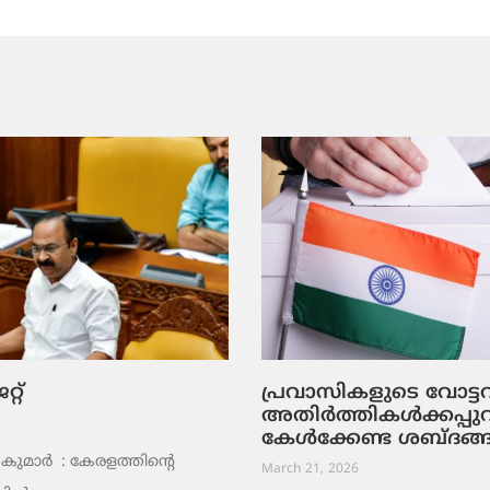
റ്
പ്രവാസികളുടെ വോട്
അതിർത്തികൾക്കപ്പു
കേൾക്കേണ്ട ശബ്ദങ്
ുമാര്‍ : കേരളത്തിന്റെ
March 21, 2026