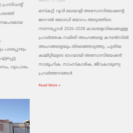
March 11, 2026
രസിഡന്റ്
മസ്കറ്റ്: റൂവി മലയാളി അസോസിയേഷന്റെ
ാലത്ത്
ജനറൽ ബോഡി യോഗം അടുത്തിടെ
 ഭൗമപരമായ
നടന്നപ്പോൾ 2026–2028 കാലയളവിലേക്കുള്ള
പ്രവർത്തക സമിതി അംഗങ്ങളെ കൗൺസിൽ
,
അംഗങ്ങളെയും തിരഞ്ഞെടുത്തു. പുതിയ
ം പലപ്പോഴും
കമ്മിറ്റിയുടെ ഭാഗമായി അസോസിയേഷൻ
ടപ്പെട്ട
സാമൂഹിക, സാംസ്‌കാരിക, ജീവകാരുണ്യ
ാസം, വ്യാപാരം
പ്രവർത്തനങ്ങൾ
Read More »