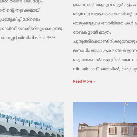
ൽ തന്നെ ഒരു മാറ്റം
ഫൈസൽ ആലുവ ആർ എം എ പ്
തിന്റെ തുടക്കമായി
ആഗോളവൽക്കരണത്തിന്റെ ക
പ്രത്യേകിച്ച് മരിടൈം
രാജ്യങ്ങളുടെ അതിർത്തികൾ
 ഗോൾഡ് സെക്ടറിലും കൊണ്ടു
രേഖകളായി മാത്രം
 സ്റ്റേറ്റ് ജിഡിപി യിൽ 35%
ചുരുങ്ങിക്കൊണ്ടിരിക്കുമ്പോഴും
ജനാധിപത്യാവകാശങ്ങൾ ഇന്നു
ആ രേഖകൾക്കുള്ളിൽ തന്നെ പൂട്
നിലയിലാണ്. തൊഴിൽ, വിദ്യാഭ്യ
Read More »