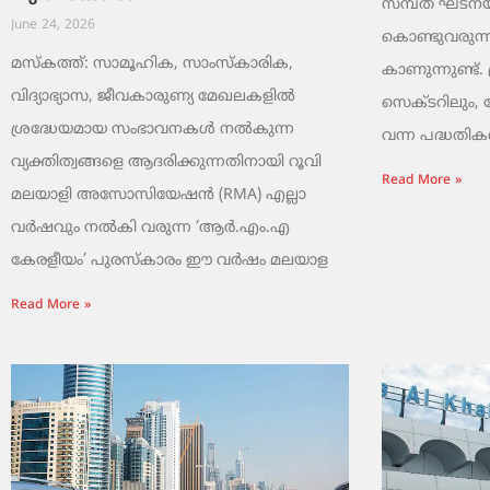
സമ്പത് ഘടനയി
June 24, 2026
കൊണ്ടുവരുന്ന
മസ്കത്ത്: സാമൂഹിക, സാംസ്‌കാരിക,
കാണുന്നുണ്ട്. 
വിദ്യാഭ്യാസ, ജീവകാരുണ്യ മേഖലകളിൽ
സെക്ടറിലും,
ശ്രദ്ധേയമായ സംഭാവനകൾ നൽകുന്ന
വന്ന പദ്ധതികൾ.
വ്യക്തിത്വങ്ങളെ ആദരിക്കുന്നതിനായി റൂവി
Read More »
മലയാളി അസോസിയേഷൻ (RMA) എല്ലാ
വർഷവും നൽകി വരുന്ന ‘ആർ.എം.എ
കേരളീയം’ പുരസ്‌കാരം ഈ വർഷം മലയാള
Read More »