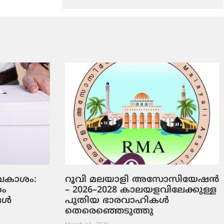
ടവകാശം:
റൂവി മലയാളി അസോസിയേഷൻ
റം
– 2026–2028 കാലയളവിലേക്കുള്ള
ങൾ
പുതിയ ഭാരവാഹികൾ
തെരെഞ്ഞെടുത്തു