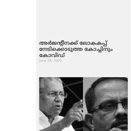
അര്‍ജന്‍റീനക്ക്​ ലോകകപ്പ്​
നേടിക്കൊടുത്ത കോച്ചിനും
കോവിഡ്​
June 28, 2020