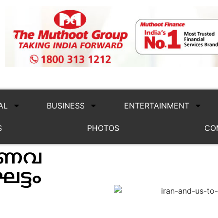
AL
BUSINESS
ENTERTAINMENT
S
PHOTOS
CO
 ആണവ
ഘട്ടം