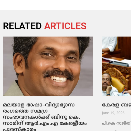
RELATED
ARTICLES
മലയാള ഭാഷാ–വിദ്യാഭ്യാസ
കേരള ബജറ്
രംഗത്തെ സമഗ്ര
June 19, 2026
സംഭാവനകൾക്ക് ബിനു കെ.
സാമിന് ആർ.എം.എ കേരളീയം
പി.കെ സജിത് ക
പുരസ്‌കാരം