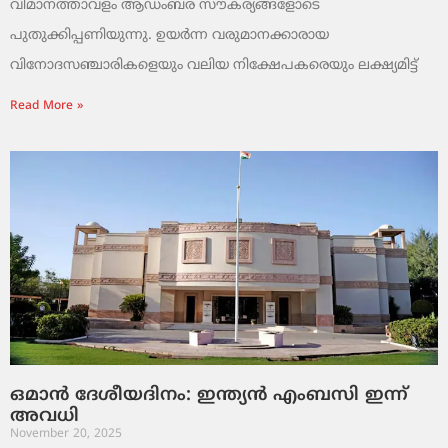
വിമാനത്താവളം ആഡംബര സൗകര്യങ്ങളോടെ
പുതുക്കിപ്പണിയുന്നു. ഉയർന്ന വരുമാനക്കാരായ
വിനോദസഞ്ചാരികളെയും വലിയ നിക്ഷേപകരെയും ലക്ഷ്യമിട്ട്
Read More »
ഒമാൻ ദേശീയദിനം: ഇന്ത്യൻ എംബസി ഇന്ന്
അവധി
November 20, 2025