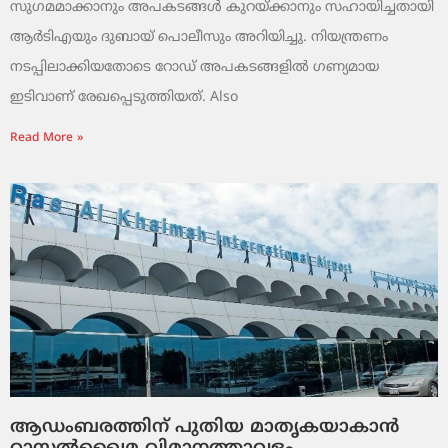
സുഗമമാക്കാനും അപകടങ്ങൾ കുറയ്ക്കാനും സഹായിച്ചതായി
ആർടിഎയും ദുബായ് പൊലീസും അറിയിച്ചു. നിയന്ത്രണം
നടപ്പിലാക്കിയതോടെ റോഡ് അപകടങ്ങളിൽ ഗണ്യമായ
ഇടിവാണ് രേഖപ്പെടുത്തിയത്. Also
Read More »
ആഡംബരത്തിന് പുതിയ മാതൃകയാകാൻ