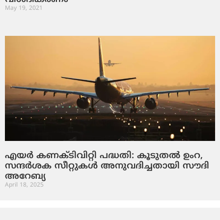
May 19, 2021
എയർ കണക്ടിവിറ്റി പദ്ധതി: കൂടുതൽ ഉംറ,
സന്ദർശക സീറ്റുകൾ അനുവദിച്ചതായി സൗദി
അറേബ്യ
April 18, 2025