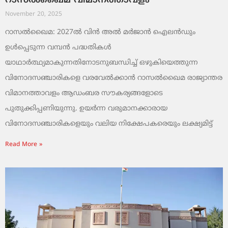
റാസൽഖൈമ വിമാനത്താവളം
November 20, 2025
റാസൽഖൈമ: 2027ൽ വിൻ അൽ മർജാൻ ഐലൻഡും
ഉൾപ്പെടുന്ന വമ്പൻ പദ്ധതികൾ
യാഥാർത്ഥ്യമാകുന്നതിനോടനുബന്ധിച്ച് ഒഴുകിയെത്തുന്ന
വിനോദസഞ്ചാരികളെ വരവേൽക്കാൻ റാസൽഖൈമ രാജ്യാന്തര
വിമാനത്താവളം ആഡംബര സൗകര്യങ്ങളോടെ
പുതുക്കിപ്പണിയുന്നു. ഉയർന്ന വരുമാനക്കാരായ
വിനോദസഞ്ചാരികളെയും വലിയ നിക്ഷേപകരെയും ലക്ഷ്യമിട്ട്
Read More »