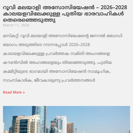
റൂവി മലയാളി അസോസിയേഷൻ – 2026–2028
കാലയളവിലേക്കുള്ള പുതിയ ഭാരവാഹികൾ
തെരെഞ്ഞെടുത്തു
March 11, 2026
മസ്കറ്റ്: റൂവി മലയാളി അസോസിയേഷന്റെ ജനറൽ ബോഡി
യോഗം അടുത്തിടെ നടന്നപ്പോൾ 2026–2028
കാലയളവിലേക്കുള്ള പ്രവർത്തക സമിതി അംഗങ്ങളെ
കൗൺസിൽ അംഗങ്ങളെയും തിരഞ്ഞെടുത്തു. പുതിയ
കമ്മിറ്റിയുടെ ഭാഗമായി അസോസിയേഷൻ സാമൂഹിക,
സാംസ്‌കാരിക, ജീവകാരുണ്യ പ്രവർത്തനങ്ങൾ
Read More »