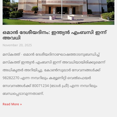
ഒമാൻ ദേശീയദിനം: ഇന്ത്യൻ എംബസി ഇന്ന്
അവധി
November 20, 2025
മസ്‌കത്ത് ∙ ഒമാൻ ദേശീയദിനാഘോഷത്താടനുബന്ധിച്ച്
മസ്‌കത്ത് ഇന്ത്യൻ എംബസി ഇന്ന് അവധിയായിരിക്കുമെന്ന്
അധികൃതർ അറിയിച്ചു. കോൺസുലാർ സേവനങ്ങൾക്ക്
98282270 എന്ന നമ്പറിലും കമ്യൂണിറ്റി വെൽഫെയർ
സേവനങ്ങൾക്ക് 80071234 (ടോൾ ഫ്രീ) എന്ന നമ്പറിലും
ബന്ധപ്പെടാവുന്നതാണ്.
Read More »