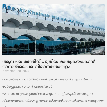
ആഡംബരത്തിന് പുതിയ മാതൃകയാകാൻ
റാസൽഖൈമ വിമാനത്താവളം
November 20, 2025
റാസൽഖൈമ: 2027ൽ വിൻ അൽ മർജാൻ ഐലൻഡും
ഉൾപ്പെടുന്ന വമ്പൻ പദ്ധതികൾ
യാഥാർത്ഥ്യമാകുന്നതിനോടനുബന്ധിച്ച് ഒഴുകിയെത്തുന്ന
വിനോദസഞ്ചാരികളെ വരവേൽക്കാൻ റാസൽഖൈമ രാജ്യാന്തര