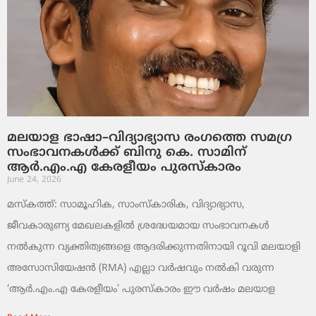
മലയാള ഭാഷാ–വിദ്യാഭ്യാസ രംഗത്തെ സമഗ്ര
സംഭാവനകൾക്ക് ബിനു കെ. സാമിന്
ആർ.എം.എ കേരളീയം പുരസ്‌കാരം
June 24, 2026
മസ്കത്ത്: സാമൂഹിക, സാംസ്‌കാരിക, വിദ്യാഭ്യാസ,
ജീവകാരുണ്യ മേഖലകളിൽ ശ്രദ്ധേയമായ സംഭാവനകൾ
നൽകുന്ന വ്യക്തിത്വങ്ങളെ ആദരിക്കുന്നതിനായി റൂവി മലയാളി
അസോസിയേഷൻ (RMA) എല്ലാ വർഷവും നൽകി വരുന്ന
‘ആർ.എം.എ കേരളീയം’ പുരസ്‌കാരം ഈ വർഷം മലയാള