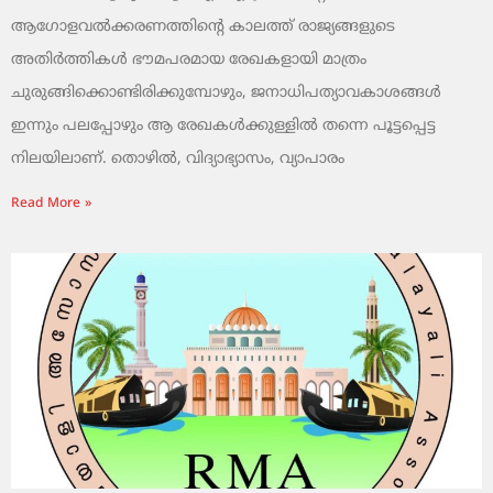
ആഗോളവൽക്കരണത്തിന്റെ കാലത്ത് രാജ്യങ്ങളുടെ
അതിർത്തികൾ ഭൗമപരമായ രേഖകളായി മാത്രം
ചുരുങ്ങിക്കൊണ്ടിരിക്കുമ്പോഴും, ജനാധിപത്യാവകാശങ്ങൾ
ഇന്നും പലപ്പോഴും ആ രേഖകൾക്കുള്ളിൽ തന്നെ പൂട്ടപ്പെട്ട
നിലയിലാണ്. തൊഴിൽ, വിദ്യാഭ്യാസം, വ്യാപാരം
Read More »