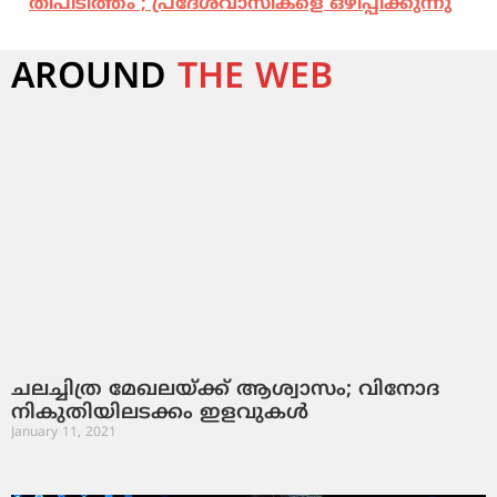
തീപിടിത്തം ; പ്രദേശവാസികളെ ഒഴിപ്പിക്കുന്നു
AROUND
THE WEB
ചലച്ചിത്ര മേഖലയ്ക്ക് ആശ്വാസം; വിനോദ
നികുതിയിലടക്കം ഇളവുകള്‍
January 11, 2021