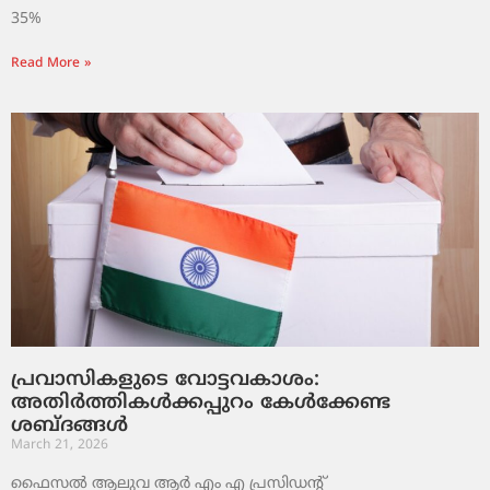
35%
Read More »
പ്രവാസികളുടെ വോട്ടവകാശം:
അതിർത്തികൾക്കപ്പുറം കേൾക്കേണ്ട
ശബ്ദങ്ങൾ
March 21, 2026
ഫൈസൽ ആലുവ ആർ എം എ പ്രസിഡന്റ്