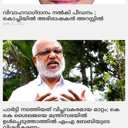
വിവാഹവാഗ്ദാനം നല്‍കി പീഡനം ;
കൊച്ചിയില്‍ അഭിഭാഷകന്‍ അറസ്റ്റില്‍
June 22, 2022
പാര്‍ട്ടി നടത്തിയത് വിപ്ലവകരമായ മാറ്റം; കെ
കെ ശൈലജയെ മന്ത്രിസഭയില്‍
ഉള്‍പ്പെടുത്താത്തില്‍ എംഎ ബേബിയുടെ
വിശദീകരണം