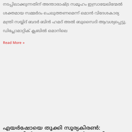
നടപ്പിലാക്കുന്നതിന് അന്താരാഷ്ട്ര സമൂഹം ഇസ്രായേലിന്മേൽ
ശക്തമായ സമ്മർദം ചെലുത്തണമെന്ന് ഒമാൻ വിദേശകാര്യ
മന്ത്രി സയ്യിദ് ബദർ ബിൻ ഹമദ് അൽ ബുസൈദി ആവശ്യപ്പെട്ടു.
ഡിപ്ലോമാറ്റിക് ക്ലബിൽ ഒമാനിലെ
Read More »
എയർഷോയെ തൂക്കി സൂര്യകിരൺ: