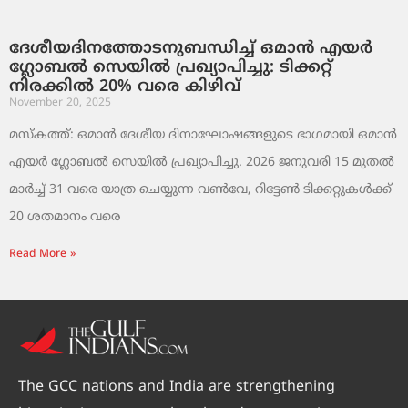
ദേശീയദിനത്തോടനുബന്ധിച്ച് ഒമാൻ എയർ
ഗ്ലോബൽ സെയിൽ പ്രഖ്യാപിച്ചു: ടിക്കറ്റ്
നിരക്കിൽ 20% വരെ കിഴിവ്
November 20, 2025
മസ്‌കത്ത്: ഒമാൻ ദേശീയ ദിനാഘോഷങ്ങളുടെ ഭാഗമായി ഒമാൻ
എയർ ഗ്ലോബൽ സെയിൽ പ്രഖ്യാപിച്ചു. 2026 ജനുവരി 15 മുതൽ
മാർച്ച് 31 വരെ യാത്ര ചെയ്യുന്ന വൺവേ, റിട്ടേൺ ടിക്കറ്റുകൾക്ക്
20 ശതമാനം വരെ
Read More »
The GCC nations and India are strengthening