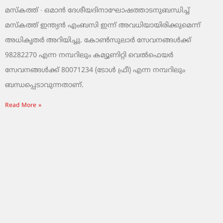
മസ്‌കത്ത് ∙ ഒമാൻ ദേശീയദിനാഘോഷത്താടനുബന്ധിച്ച്
മസ്‌കത്ത് ഇന്ത്യൻ എംബസി ഇന്ന് അവധിയായിരിക്കുമെന്ന്
അധികൃതർ അറിയിച്ചു. കോൺസുലാർ സേവനങ്ങൾക്ക്
98282270 എന്ന നമ്പറിലും കമ്യൂണിറ്റി വെൽഫെയർ
സേവനങ്ങൾക്ക് 80071234 (ടോൾ ഫ്രീ) എന്ന നമ്പറിലും
ബന്ധപ്പെടാവുന്നതാണ്.
Read More »