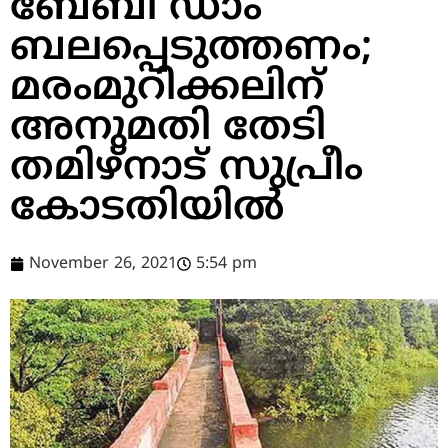
ബേബി ഡാം
ബലപ്പെടുത്തണം;
മരംമുറിക്കലിന്
അനുമതി തേടി
തമിഴ്നാട് സുപ്രീം
കോടതിയില്‍
November 26, 2021
5:54 pm