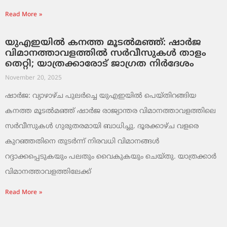
Read More »
യുഎഇയിൽ കനത്ത മൂടൽമഞ്ഞ്: ഷാർജ
വിമാനത്താവളത്തിൽ സർവീസുകൾ താളം
തെറ്റി; യാത്രക്കാരോട് ജാഗ്രത നിർദേശം
November 20, 2025
ഷാർജ: വ്യാഴാഴ്ച പുലർച്ചെ യുഎഇയിൽ പെയ്തിറങ്ങിയ
കനത്ത മൂടൽമഞ്ഞ് ഷാർജ രാജ്യാന്തര വിമാനത്താവളത്തിലെ
സർവീസുകൾ ഗുരുതരമായി ബാധിച്ചു. ദൂരക്കാഴ്ച വളരെ
കുറഞ്ഞതിനെ തുടർന്ന് നിരവധി വിമാനങ്ങൾ
റദ്ദാക്കപ്പെടുകയും പലതും വൈകുകയും ചെയ്തു. യാത്രക്കാർ
വിമാനത്താവളത്തിലേക്ക്
Read More »