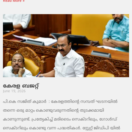
Read More »
കേരള ബജറ്റ്
June 19, 2026
പി.കെ സജിത് കുമാര്‍ : കേരളത്തിന്റെ സമ്പത് ഘടനയിൽ
തന്നെ ഒരു മാറ്റം കൊണ്ടുവരുന്നതിന്റെ തുടക്കമായി
കാണുന്നുണ്ട്. പ്രത്യേകിച്ച് മരിടൈം സെക്ടറിലും, ഗോൾഡ്
സെക്ടറിലും കൊണ്ടു വന്ന പദ്ധതികൾ. സ്റ്റേറ്റ് ജിഡിപി യിൽ