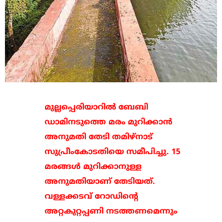
മുല്ലപ്പെരിയാറില്‍ ബേബി
ഡാമിനടുത്തെ മരം മുറിക്കാന്‍
അനുമതി തേടി തമിഴ്‌നാട്
സുപ്രീംകോടതിയെ സമീപിച്ചു. 15
മരങ്ങള്‍ മുറിക്കാനുള്ള
അനുമതിയാണ് തേടിയത്.
വള്ളക്കടവ് റോഡിന്റെ
അറ്റകുറ്റപ്പണി നടത്തണമെന്നും