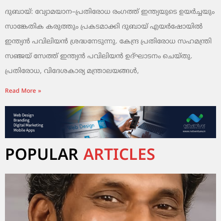
ദുബായ്: വ്യോമയാന–പ്രതിരോധ രംഗത്ത് ഇന്ത്യയുടെ ഉയർച്ചയും
സാങ്കേതിക കരുത്തും പ്രകടമാക്കി ദുബായ് എയർഷോയിൽ
ഇന്ത്യൻ പവിലിയൻ ശ്രദ്ധനേടുന്നു. കേന്ദ്ര പ്രതിരോധ സഹമന്ത്രി
സഞ്ജയ് സേത്ത് ഇന്ത്യൻ പവിലിയൻ ഉദ്ഘാടനം ചെയ്തു.
പ്രതിരോധ, വിദേശകാര്യ മന്ത്രാലയങ്ങൾ,
Read More »
POPULAR
ARTICLES