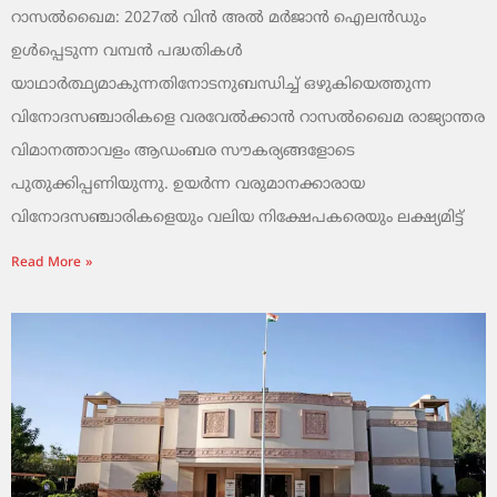
റാസൽഖൈമ: 2027ൽ വിൻ അൽ മർജാൻ ഐലൻഡും
ഉൾപ്പെടുന്ന വമ്പൻ പദ്ധതികൾ
യാഥാർത്ഥ്യമാകുന്നതിനോടനുബന്ധിച്ച് ഒഴുകിയെത്തുന്ന
വിനോദസഞ്ചാരികളെ വരവേൽക്കാൻ റാസൽഖൈമ രാജ്യാന്തര
വിമാനത്താവളം ആഡംബര സൗകര്യങ്ങളോടെ
പുതുക്കിപ്പണിയുന്നു. ഉയർന്ന വരുമാനക്കാരായ
വിനോദസഞ്ചാരികളെയും വലിയ നിക്ഷേപകരെയും ലക്ഷ്യമിട്ട്
Read More »