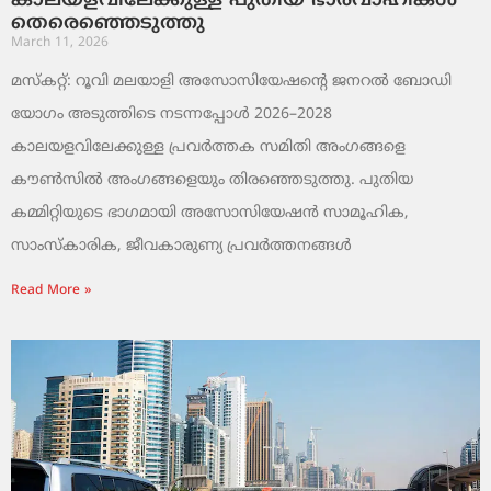
കാലയളവിലേക്കുള്ള പുതിയ ഭാരവാഹികൾ
തെരെഞ്ഞെടുത്തു
March 11, 2026
മസ്കറ്റ്: റൂവി മലയാളി അസോസിയേഷന്റെ ജനറൽ ബോഡി
യോഗം അടുത്തിടെ നടന്നപ്പോൾ 2026–2028
കാലയളവിലേക്കുള്ള പ്രവർത്തക സമിതി അംഗങ്ങളെ
കൗൺസിൽ അംഗങ്ങളെയും തിരഞ്ഞെടുത്തു. പുതിയ
കമ്മിറ്റിയുടെ ഭാഗമായി അസോസിയേഷൻ സാമൂഹിക,
സാംസ്‌കാരിക, ജീവകാരുണ്യ പ്രവർത്തനങ്ങൾ
Read More »