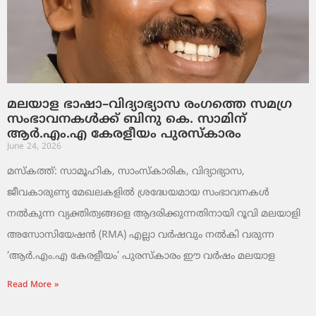
മലയാള ഭാഷാ–വിദ്യാഭ്യാസ രംഗത്തെ സമഗ്ര
സംഭാവനകൾക്ക് ബിനു കെ. സാമിന്
ആർ.എം.എ കേരളീയം പുരസ്‌കാരം
June 24, 2026
മസ്കത്ത്: സാമൂഹിക, സാംസ്‌കാരിക, വിദ്യാഭ്യാസ,
ജീവകാരുണ്യ മേഖലകളിൽ ശ്രദ്ധേയമായ സംഭാവനകൾ
നൽകുന്ന വ്യക്തിത്വങ്ങളെ ആദരിക്കുന്നതിനായി റൂവി മലയാളി
അസോസിയേഷൻ (RMA) എല്ലാ വർഷവും നൽകി വരുന്ന
‘ആർ.എം.എ കേരളീയം’ പുരസ്‌കാരം ഈ വർഷം മലയാള
Read More »