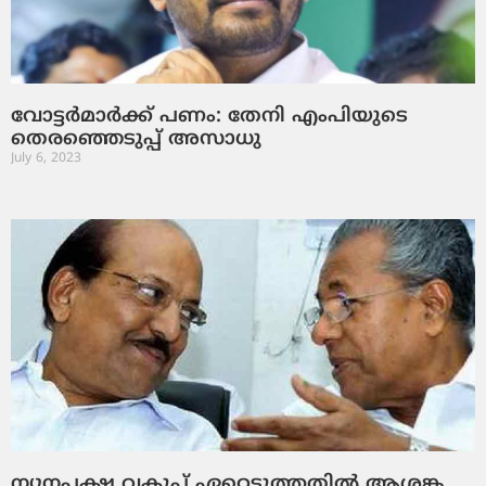
വോട്ടര്‍മാര്‍ക്ക് പണം: തേനി എംപിയുടെ
തെരഞ്ഞെടുപ്പ് അസാധു
July 6, 2023
ന്യൂനപക്ഷ വകുപ്പ് ഏറ്റെടുത്തതില്‍ ആശങ്ക