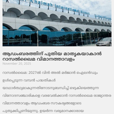
ആഡംബരത്തിന് പുതിയ മാതൃകയാകാൻ
റാസൽഖൈമ വിമാനത്താവളം
November 20, 2025
റാസൽഖൈമ: 2027ൽ വിൻ അൽ മർജാൻ ഐലൻഡും
ഉൾപ്പെടുന്ന വമ്പൻ പദ്ധതികൾ
യാഥാർത്ഥ്യമാകുന്നതിനോടനുബന്ധിച്ച് ഒഴുകിയെത്തുന്ന
വിനോദസഞ്ചാരികളെ വരവേൽക്കാൻ റാസൽഖൈമ രാജ്യാന്തര
വിമാനത്താവളം ആഡംബര സൗകര്യങ്ങളോടെ
പുതുക്കിപ്പണിയുന്നു. ഉയർന്ന വരുമാനക്കാരായ