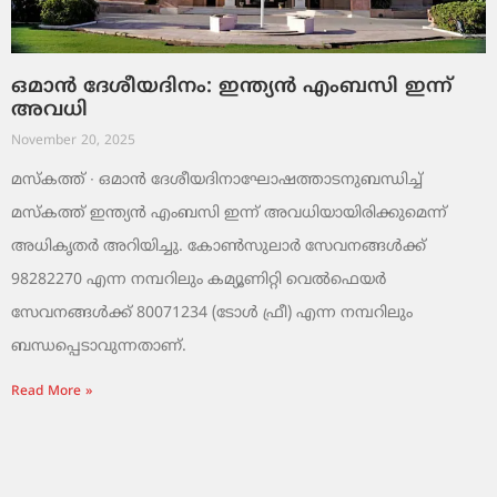
ഒമാൻ ദേശീയദിനം: ഇന്ത്യൻ എംബസി ഇന്ന്
അവധി
November 20, 2025
മസ്‌കത്ത് ∙ ഒമാൻ ദേശീയദിനാഘോഷത്താടനുബന്ധിച്ച്
മസ്‌കത്ത് ഇന്ത്യൻ എംബസി ഇന്ന് അവധിയായിരിക്കുമെന്ന്
അധികൃതർ അറിയിച്ചു. കോൺസുലാർ സേവനങ്ങൾക്ക്
98282270 എന്ന നമ്പറിലും കമ്യൂണിറ്റി വെൽഫെയർ
സേവനങ്ങൾക്ക് 80071234 (ടോൾ ഫ്രീ) എന്ന നമ്പറിലും
ബന്ധപ്പെടാവുന്നതാണ്.
Read More »