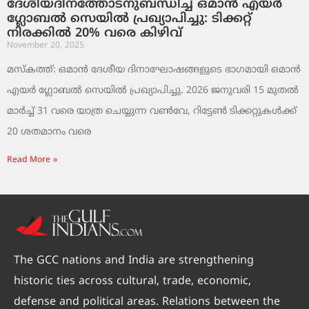
ദേശീയദിനത്തോടനുബന്ധിച്ച് ഒമാൻ എയർ
ഗ്ലോബൽ സെയിൽ പ്രഖ്യാപിച്ചു: ടിക്കറ്റ്
നിരക്കിൽ 20% വരെ കിഴിവ്
November 20, 2025
മസ്‌കത്ത്: ഒമാൻ ദേശീയ ദിനാഘോഷങ്ങളുടെ ഭാഗമായി ഒമാൻ
എയർ ഗ്ലോബൽ സെയിൽ പ്രഖ്യാപിച്ചു. 2026 ജനുവരി 15 മുതൽ
മാർച്ച് 31 വരെ യാത്ര ചെയ്യുന്ന വൺവേ, റിട്ടേൺ ടിക്കറ്റുകൾക്ക്
20 ശതമാനം വരെ
Read More »
The GCC nations and India are strengthening
historic ties across cultural, trade, economic,
defense and political areas. Relations between the