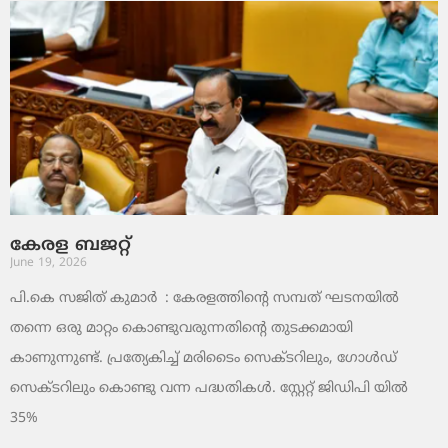
കേരള ബജറ്റ്
June 19, 2026
പി.കെ സജിത് കുമാര്‍ : കേരളത്തിന്റെ സമ്പത് ഘടനയിൽ
തന്നെ ഒരു മാറ്റം കൊണ്ടുവരുന്നതിന്റെ തുടക്കമായി
കാണുന്നുണ്ട്. പ്രത്യേകിച്ച് മരിടൈം സെക്ടറിലും, ഗോൾഡ്
സെക്ടറിലും കൊണ്ടു വന്ന പദ്ധതികൾ. സ്റ്റേറ്റ് ജിഡിപി യിൽ
35%