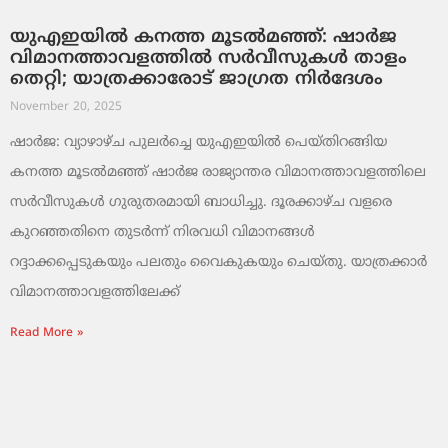
യുഎഇയിൽ കനത്ത മൂടൽമഞ്ഞ്: ഷാർജ
വിമാനത്താവളത്തിൽ സർവീസുകൾ താളം
തെറ്റി; യാത്രക്കാരോട് ജാഗ്രത നിർദേശം
November 20, 2025
ഷാർജ: വ്യാഴാഴ്ച പുലർച്ചെ യുഎഇയിൽ പെയ്തിറങ്ങിയ
കനത്ത മൂടൽമഞ്ഞ് ഷാർജ രാജ്യാന്തര വിമാനത്താവളത്തിലെ
സർവീസുകൾ ഗുരുതരമായി ബാധിച്ചു. ദൂരക്കാഴ്ച വളരെ
കുറഞ്ഞതിനെ തുടർന്ന് നിരവധി വിമാനങ്ങൾ
റദ്ദാക്കപ്പെടുകയും പലതും വൈകുകയും ചെയ്തു. യാത്രക്കാർ
വിമാനത്താവളത്തിലേക്ക്
Read More »