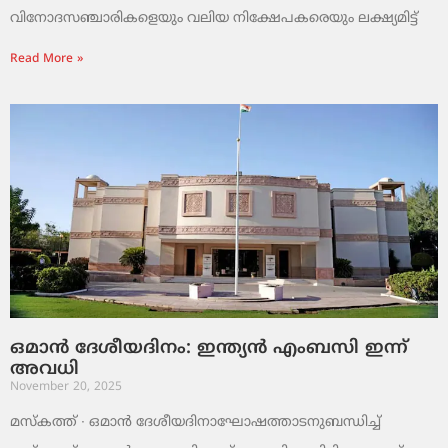
വിനോദസഞ്ചാരികളെയും വലിയ നിക്ഷേപകരെയും ലക്ഷ്യമിട്ട്
Read More »
ഒമാൻ ദേശീയദിനം: ഇന്ത്യൻ എംബസി ഇന്ന്
അവധി
November 20, 2025
മസ്‌കത്ത് ∙ ഒമാൻ ദേശീയദിനാഘോഷത്താടനുബന്ധിച്ച്