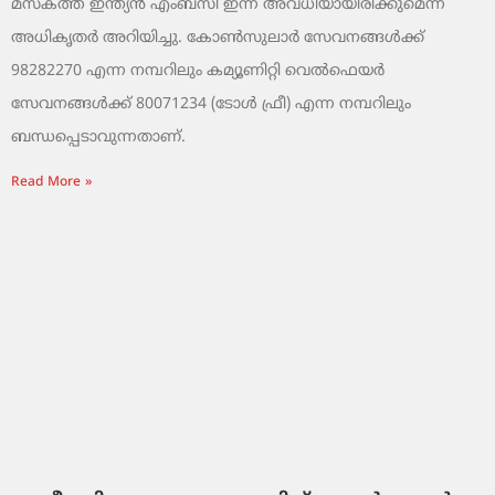
മസ്‌കത്ത് ഇന്ത്യൻ എംബസി ഇന്ന് അവധിയായിരിക്കുമെന്ന്
അധികൃതർ അറിയിച്ചു. കോൺസുലാർ സേവനങ്ങൾക്ക്
98282270 എന്ന നമ്പറിലും കമ്യൂണിറ്റി വെൽഫെയർ
സേവനങ്ങൾക്ക് 80071234 (ടോൾ ഫ്രീ) എന്ന നമ്പറിലും
ബന്ധപ്പെടാവുന്നതാണ്.
Read More »