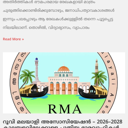
അതിർത്തികൾ ഭൗമപരമായ രേഖകളായി മാത്രം
ചുരുങ്ങിക്കൊണ്ടിരിക്കുമ്പോഴും, ജനാധിപത്യാവകാശങ്ങൾ
ഇന്നും പലപ്പോഴും ആ രേഖകൾക്കുള്ളിൽ തന്നെ പൂട്ടപ്പെട്ട
നിലയിലാണ്. തൊഴിൽ, വിദ്യാഭ്യാസം, വ്യാപാരം
Read More »
റൂവി മലയാളി അസോസിയേഷൻ – 2026–2028