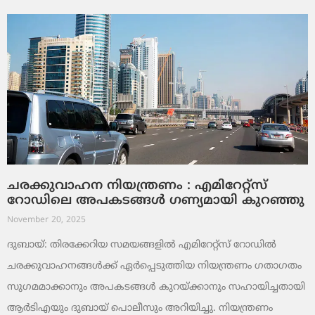
ചരക്കുവാഹന നിയന്ത്രണം : എമിറേറ്റ്സ്
റോഡിലെ അപകടങ്ങൾ ഗണ്യമായി കുറഞ്ഞു
November 20, 2025
ദുബായ്: തിരക്കേറിയ സമയങ്ങളിൽ എമിറേറ്റ്സ് റോഡിൽ
ചരക്കുവാഹനങ്ങൾക്ക് ഏർപ്പെടുത്തിയ നിയന്ത്രണം ഗതാഗതം
സുഗമമാക്കാനും അപകടങ്ങൾ കുറയ്ക്കാനും സഹായിച്ചതായി
ആർടിഎയും ദുബായ് പൊലീസും അറിയിച്ചു. നിയന്ത്രണം