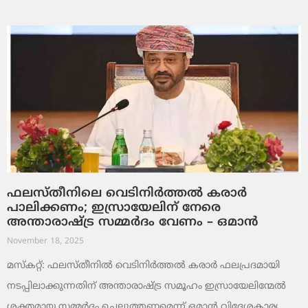
ഫലസ്തീനിലെ വെടിനിർത്തൽ കരാർ
പാലിക്കണം; ഇസ്രായേലിന് നേരെ
അന്താരാഷ്ട്ര സമ്മർദം വേണം – ഒമാൻ
November 18, 2025
മസ്‌കറ്റ്: ഫലസ്തീനിൽ വെടിനിർത്തൽ കരാർ ഫലപ്രദമായി
നടപ്പിലാക്കുന്നതിന് അന്താരാഷ്ട്ര സമൂഹം ഇസ്രായേലിന്മേൽ
ശക്തമായ സമ്മർദം ചെലുത്തണമെന്ന് ഒമാൻ വിദേശകാര്യ