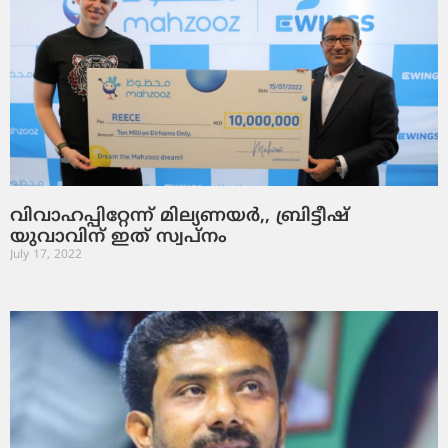
വിവാഹപ്പിറ്റേന്ന് മില്യണയര്‍,, ബ്രിട്ടീഷ്
യുവാവിന് ഇത് സ്വപ്‌നം
July 17, 2022