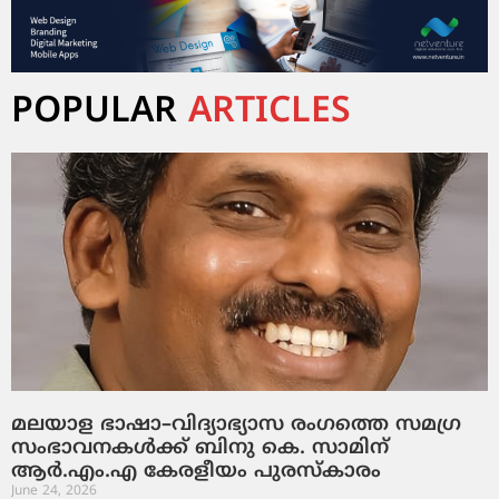
POPULAR
ARTICLES
മലയാള ഭാഷാ–വിദ്യാഭ്യാസ രംഗത്തെ സമഗ്ര
സംഭാവനകൾക്ക് ബിനു കെ. സാമിന്
ആർ.എം.എ കേരളീയം പുരസ്‌കാരം
June 24, 2026