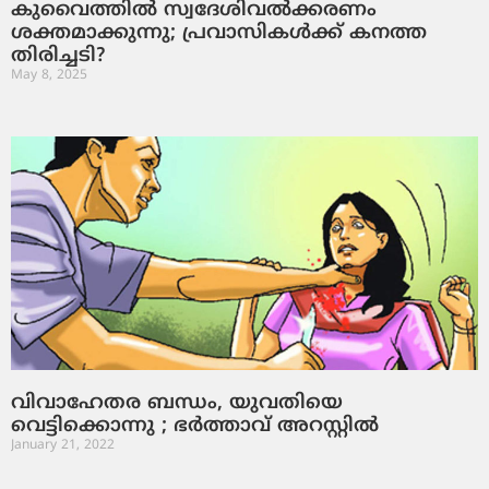
കുവൈത്തിൽ സ്വദേശിവൽക്കരണം
ശക്തമാക്കുന്നു; പ്രവാസികൾക്ക് കനത്ത
തിരിച്ചടി?
May 8, 2025
വിവാഹേതര ബന്ധം, യുവതിയെ
വെട്ടിക്കൊന്നു ; ഭര്‍ത്താവ് അറസ്റ്റില്‍
January 21, 2022