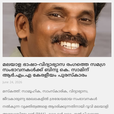
മലയാള ഭാഷാ–വിദ്യാഭ്യാസ രംഗത്തെ സമഗ്ര
സംഭാവനകൾക്ക് ബിനു കെ. സാമിന്
ആർ.എം.എ കേരളീയം പുരസ്‌കാരം
June 24, 2026
മസ്കത്ത്: സാമൂഹിക, സാംസ്‌കാരിക, വിദ്യാഭ്യാസ,
ജീവകാരുണ്യ മേഖലകളിൽ ശ്രദ്ധേയമായ സംഭാവനകൾ
നൽകുന്ന വ്യക്തിത്വങ്ങളെ ആദരിക്കുന്നതിനായി റൂവി മലയാളി