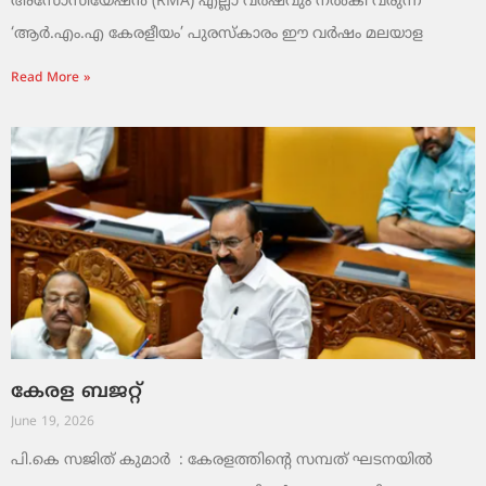
അസോസിയേഷൻ (RMA) എല്ലാ വർഷവും നൽകി വരുന്ന
‘ആർ.എം.എ കേരളീയം’ പുരസ്‌കാരം ഈ വർഷം മലയാള
Read More »
കേരള ബജറ്റ്
June 19, 2026
പി.കെ സജിത് കുമാര്‍ : കേരളത്തിന്റെ സമ്പത് ഘടനയിൽ