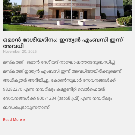
ഒമാൻ ദേശീയദിനം: ഇന്ത്യൻ എംബസി ഇന്ന്
അവധി
November 20, 2025
മസ്‌കത്ത് ∙ ഒമാൻ ദേശീയദിനാഘോഷത്താടനുബന്ധിച്ച്
മസ്‌കത്ത് ഇന്ത്യൻ എംബസി ഇന്ന് അവധിയായിരിക്കുമെന്ന്
അധികൃതർ അറിയിച്ചു. കോൺസുലാർ സേവനങ്ങൾക്ക്
98282270 എന്ന നമ്പറിലും കമ്യൂണിറ്റി വെൽഫെയർ
സേവനങ്ങൾക്ക് 80071234 (ടോൾ ഫ്രീ) എന്ന നമ്പറിലും
ബന്ധപ്പെടാവുന്നതാണ്.
Read More »