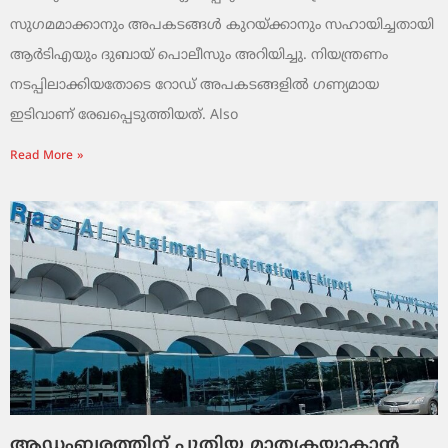
സുഗമമാക്കാനും അപകടങ്ങൾ കുറയ്ക്കാനും സഹായിച്ചതായി
ആർടിഎയും ദുബായ് പൊലീസും അറിയിച്ചു. നിയന്ത്രണം
നടപ്പിലാക്കിയതോടെ റോഡ് അപകടങ്ങളിൽ ഗണ്യമായ
ഇടിവാണ് രേഖപ്പെടുത്തിയത്. Also
Read More »
ആഡംബരത്തിന് പുതിയ മാതൃകയാകാൻ