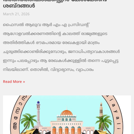
ശബ്ദങ്ങൾ
March 21, 2026
ഫൈസൽ ആലുവ ആർ എം എ പ്രസിഡന്റ്
ആഗോളവൽക്കരണത്തിന്റെ കാലത്ത് രാജ്യങ്ങളുടെ
അതിർത്തികൾ ഭൗമപരമായ രേഖകളായി മാത്രം
ചുരുങ്ങിക്കൊണ്ടിരിക്കുമ്പോഴും, ജനാധിപത്യാവകാശങ്ങൾ
ഇന്നും പലപ്പോഴും ആ രേഖകൾക്കുള്ളിൽ തന്നെ പൂട്ടപ്പെട്ട
നിലയിലാണ്. തൊഴിൽ, വിദ്യാഭ്യാസം, വ്യാപാരം
Read More »