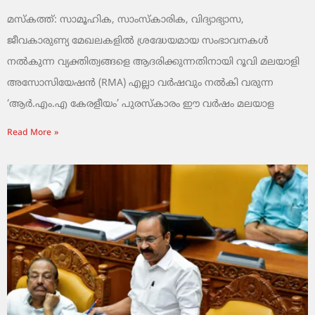
മസ്കത്ത്: സാമൂഹിക, സാംസ്‌കാരിക, വിദ്യാഭ്യാസ,
ജീവകാരുണ്യ മേഖലകളിൽ ശ്രദ്ധേയമായ സംഭാവനകൾ
നൽകുന്ന വ്യക്തിത്വങ്ങളെ ആദരിക്കുന്നതിനായി റൂവി മലയാളി
അസോസിയേഷൻ (RMA) എല്ലാ വർഷവും നൽകി വരുന്ന
‘ആർ.എം.എ കേരളീയം’ പുരസ്‌കാരം ഈ വർഷം മലയാള
Read More »