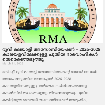
റൂവി മലയാളി അസോസിയേഷൻ – 2026–2028
കാലയളവിലേക്കുള്ള പുതിയ ഭാരവാഹികൾ
തെരെഞ്ഞെടുത്തു
March 11, 2026
മസ്കറ്റ്: റൂവി മലയാളി അസോസിയേഷന്റെ ജനറൽ ബോഡി
യോഗം അടുത്തിടെ നടന്നപ്പോൾ 2026–2028
കാലയളവിലേക്കുള്ള പ്രവർത്തക സമിതി അംഗങ്ങളെ
കൗൺസിൽ അംഗങ്ങളെയും തിരഞ്ഞെടുത്തു. പുതിയ
കമ്മിറ്റിയുടെ ഭാഗമായി അസോസിയേഷൻ സാമൂഹിക,