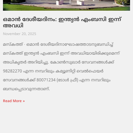
ഒമാൻ ദേശീയദിനം: ഇന്ത്യൻ എംബസി ഇന്ന്
അവധി
November 20, 2025
മസ്‌കത്ത് ∙ ഒമാൻ ദേശീയദിനാഘോഷത്താടനുബന്ധിച്ച്
മസ്‌കത്ത് ഇന്ത്യൻ എംബസി ഇന്ന് അവധിയായിരിക്കുമെന്ന്
അധികൃതർ അറിയിച്ചു. കോൺസുലാർ സേവനങ്ങൾക്ക്
98282270 എന്ന നമ്പറിലും കമ്യൂണിറ്റി വെൽഫെയർ
സേവനങ്ങൾക്ക് 80071234 (ടോൾ ഫ്രീ) എന്ന നമ്പറിലും
ബന്ധപ്പെടാവുന്നതാണ്.
Read More »