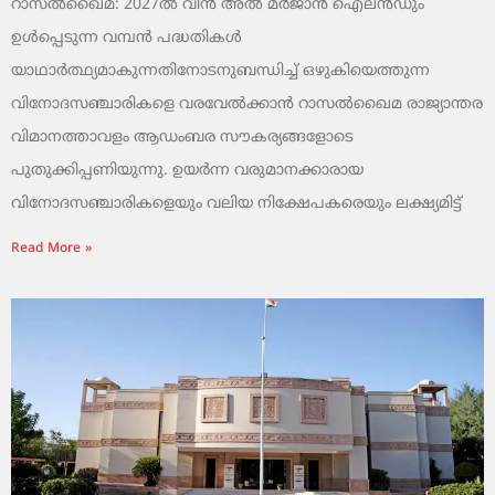
റാസൽഖൈമ: 2027ൽ വിൻ അൽ മർജാൻ ഐലൻഡും
ഉൾപ്പെടുന്ന വമ്പൻ പദ്ധതികൾ
യാഥാർത്ഥ്യമാകുന്നതിനോടനുബന്ധിച്ച് ഒഴുകിയെത്തുന്ന
വിനോദസഞ്ചാരികളെ വരവേൽക്കാൻ റാസൽഖൈമ രാജ്യാന്തര
വിമാനത്താവളം ആഡംബര സൗകര്യങ്ങളോടെ
പുതുക്കിപ്പണിയുന്നു. ഉയർന്ന വരുമാനക്കാരായ
വിനോദസഞ്ചാരികളെയും വലിയ നിക്ഷേപകരെയും ലക്ഷ്യമിട്ട്
Read More »