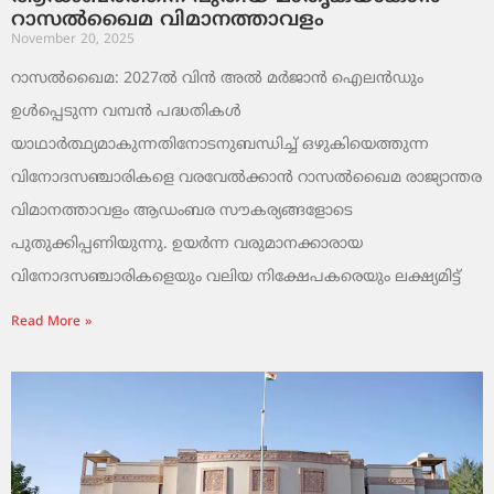
റാസൽഖൈമ വിമാനത്താവളം
November 20, 2025
റാസൽഖൈമ: 2027ൽ വിൻ അൽ മർജാൻ ഐലൻഡും
ഉൾപ്പെടുന്ന വമ്പൻ പദ്ധതികൾ
യാഥാർത്ഥ്യമാകുന്നതിനോടനുബന്ധിച്ച് ഒഴുകിയെത്തുന്ന
വിനോദസഞ്ചാരികളെ വരവേൽക്കാൻ റാസൽഖൈമ രാജ്യാന്തര
വിമാനത്താവളം ആഡംബര സൗകര്യങ്ങളോടെ
പുതുക്കിപ്പണിയുന്നു. ഉയർന്ന വരുമാനക്കാരായ
വിനോദസഞ്ചാരികളെയും വലിയ നിക്ഷേപകരെയും ലക്ഷ്യമിട്ട്
Read More »