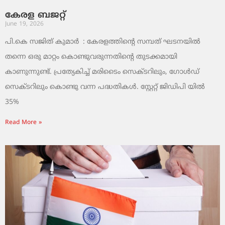
കേരള ബജറ്റ്
June 19, 2026
പി.കെ സജിത് കുമാര്‍ : കേരളത്തിന്റെ സമ്പത് ഘടനയിൽ
തന്നെ ഒരു മാറ്റം കൊണ്ടുവരുന്നതിന്റെ തുടക്കമായി
കാണുന്നുണ്ട്. പ്രത്യേകിച്ച് മരിടൈം സെക്ടറിലും, ഗോൾഡ്
സെക്ടറിലും കൊണ്ടു വന്ന പദ്ധതികൾ. സ്റ്റേറ്റ് ജിഡിപി യിൽ
35%
Read More »