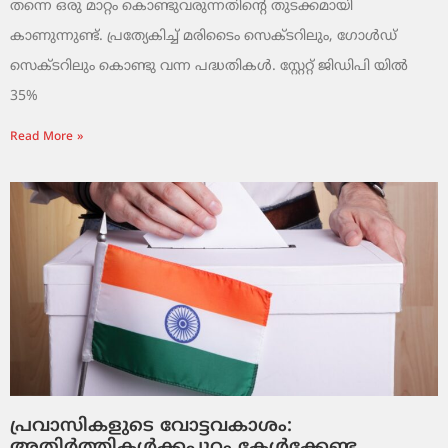
തന്നെ ഒരു മാറ്റം കൊണ്ടുവരുന്നതിന്റെ തുടക്കമായി
കാണുന്നുണ്ട്. പ്രത്യേകിച്ച് മരിടൈം സെക്ടറിലും, ഗോൾഡ്
സെക്ടറിലും കൊണ്ടു വന്ന പദ്ധതികൾ. സ്റ്റേറ്റ് ജിഡിപി യിൽ
35%
Read More »
പ്രവാസികളുടെ വോട്ടവകാശം:
അതിർത്തികൾക്കപ്പുറം കേൾക്കേണ്ട