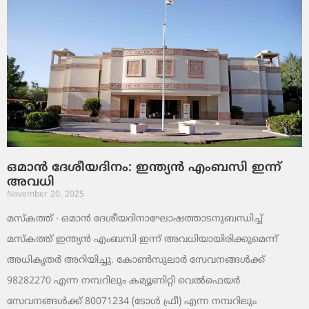
ഒമാൻ ദേശീയദിനം: ഇന്ത്യൻ എംബസി ഇന്ന്
അവധി
November 20, 2025
മസ്‌കത്ത് ∙ ഒമാൻ ദേശീയദിനാഘോഷത്താടനുബന്ധിച്ച്
മസ്‌കത്ത് ഇന്ത്യൻ എംബസി ഇന്ന് അവധിയായിരിക്കുമെന്ന്
അധികൃതർ അറിയിച്ചു. കോൺസുലാർ സേവനങ്ങൾക്ക്
98282270 എന്ന നമ്പറിലും കമ്യൂണിറ്റി വെൽഫെയർ
സേവനങ്ങൾക്ക് 80071234 (ടോൾ ഫ്രീ) എന്ന നമ്പറിലും