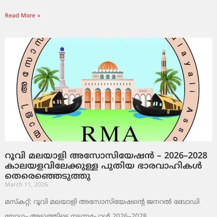
Read More »
റൂവി മലയാളി അസോസിയേഷൻ – 2026–2028
കാലയളവിലേക്കുള്ള പുതിയ ഭാരവാഹികൾ
തെരെഞ്ഞെടുത്തു
March 11, 2026
മസ്കറ്റ്: റൂവി മലയാളി അസോസിയേഷന്റെ ജനറൽ ബോഡി
യോഗം അടുത്തിടെ നടന്നപ്പോൾ 2026–2028