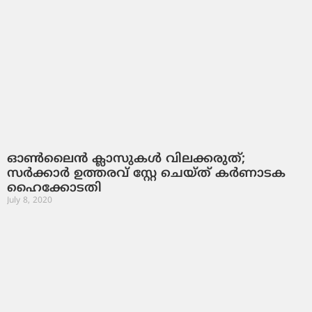
ഓൺലൈൻ ക്ലാസുകൾ വിലക്കരുത്;
സർക്കാർ ഉത്തരവ് സ്റ്റേ ചെയ്ത് കർണാടക
ഹൈക്കോടതി
July 8, 2020