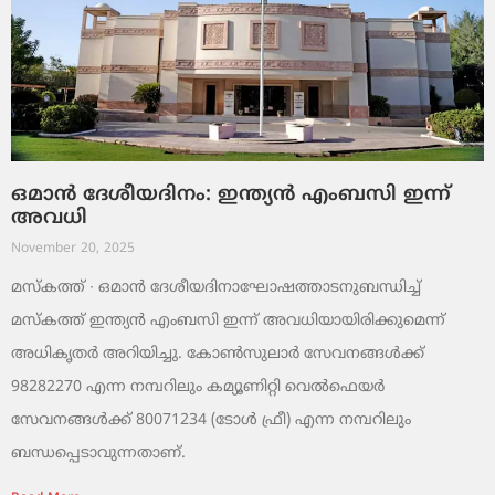
ഒമാൻ ദേശീയദിനം: ഇന്ത്യൻ എംബസി ഇന്ന്
അവധി
November 20, 2025
മസ്‌കത്ത് ∙ ഒമാൻ ദേശീയദിനാഘോഷത്താടനുബന്ധിച്ച്
മസ്‌കത്ത് ഇന്ത്യൻ എംബസി ഇന്ന് അവധിയായിരിക്കുമെന്ന്
അധികൃതർ അറിയിച്ചു. കോൺസുലാർ സേവനങ്ങൾക്ക്
98282270 എന്ന നമ്പറിലും കമ്യൂണിറ്റി വെൽഫെയർ
സേവനങ്ങൾക്ക് 80071234 (ടോൾ ഫ്രീ) എന്ന നമ്പറിലും
ബന്ധപ്പെടാവുന്നതാണ്.