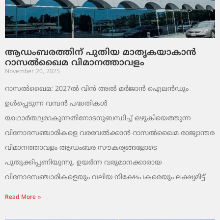
ആഡംബരത്തിന് പുതിയ മാതൃകയാകാൻ
റാസൽഖൈമ വിമാനത്താവളം
November 20, 2025
റാസൽഖൈമ: 2027ൽ വിൻ അൽ മർജാൻ ഐലൻഡും
ഉൾപ്പെടുന്ന വമ്പൻ പദ്ധതികൾ
യാഥാർത്ഥ്യമാകുന്നതിനോടനുബന്ധിച്ച് ഒഴുകിയെത്തുന്ന
വിനോദസഞ്ചാരികളെ വരവേൽക്കാൻ റാസൽഖൈമ രാജ്യാന്തര
വിമാനത്താവളം ആഡംബര സൗകര്യങ്ങളോടെ
പുതുക്കിപ്പണിയുന്നു. ഉയർന്ന വരുമാനക്കാരായ
വിനോദസഞ്ചാരികളെയും വലിയ നിക്ഷേപകരെയും ലക്ഷ്യമിട്ട്
Read More »