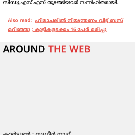
സിന്ധു.എസ്.എസ് തുടങ്ങിയവര്‍ സന്നിഹിതരായി.
Also read:
ഹിമാചലില്‍ നിയന്ത്രണം വിട്ട് ബസ്
മറിഞ്ഞു ; കുട്ടികളടക്കം 16 പേര്‍ മരിച്ചു
AROUND
THE WEB
കാർട്ടൂൺ : സുധീർ നാഥ്