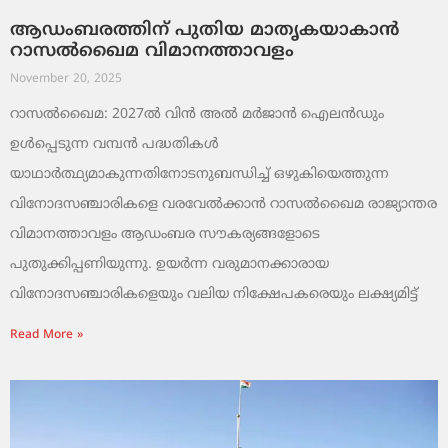
ആഡംബരത്തിന് പുതിയ മാതൃകയാകാൻ
റാസൽഖൈമ വിമാനത്താവളം
November 20, 2025
റാസൽഖൈമ: 2027ൽ വിൻ അൽ മർജാൻ ഐലൻഡും
ഉൾപ്പെടുന്ന വമ്പൻ പദ്ധതികൾ
യാഥാർത്ഥ്യമാകുന്നതിനോടനുബന്ധിച്ച് ഒഴുകിയെത്തുന്ന
വിനോദസഞ്ചാരികളെ വരവേൽക്കാൻ റാസൽഖൈമ രാജ്യാന്തര
വിമാനത്താവളം ആഡംബര സൗകര്യങ്ങളോടെ
പുതുക്കിപ്പണിയുന്നു. ഉയർന്ന വരുമാനക്കാരായ
വിനോദസഞ്ചാരികളെയും വലിയ നിക്ഷേപകരെയും ലക്ഷ്യമിട്ട്
Read More »