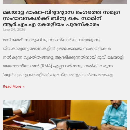
മലയാള ഭാഷാ–വിദ്യാഭ്യാസ രംഗത്തെ സമഗ്ര
സംഭാവനകൾക്ക് ബിനു കെ. സാമിന്
ആർ.എം.എ കേരളീയം പുരസ്‌കാരം
June 24, 2026
മസ്കത്ത്: സാമൂഹിക, സാംസ്‌കാരിക, വിദ്യാഭ്യാസ,
ജീവകാരുണ്യ മേഖലകളിൽ ശ്രദ്ധേയമായ സംഭാവനകൾ
നൽകുന്ന വ്യക്തിത്വങ്ങളെ ആദരിക്കുന്നതിനായി റൂവി മലയാളി
അസോസിയേഷൻ (RMA) എല്ലാ വർഷവും നൽകി വരുന്ന
‘ആർ.എം.എ കേരളീയം’ പുരസ്‌കാരം ഈ വർഷം മലയാള
Read More »