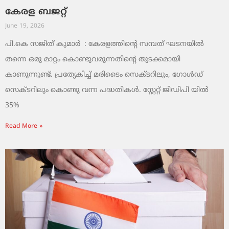
കേരള ബജറ്റ്
June 19, 2026
പി.കെ സജിത് കുമാര്‍ : കേരളത്തിന്റെ സമ്പത് ഘടനയിൽ
തന്നെ ഒരു മാറ്റം കൊണ്ടുവരുന്നതിന്റെ തുടക്കമായി
കാണുന്നുണ്ട്. പ്രത്യേകിച്ച് മരിടൈം സെക്ടറിലും, ഗോൾഡ്
സെക്ടറിലും കൊണ്ടു വന്ന പദ്ധതികൾ. സ്റ്റേറ്റ് ജിഡിപി യിൽ
35%
Read More »