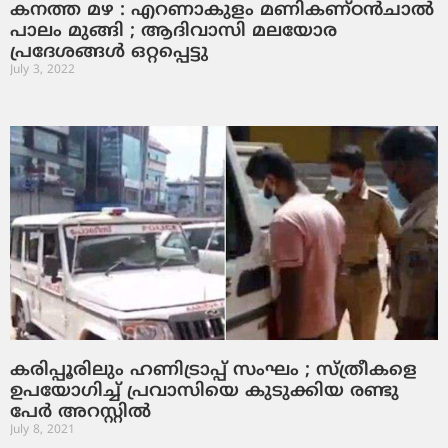
കനത്ത മഴ : എറണാകുളം മണികണ്ഠന്‍ചാല്‍
പാലം മുങ്ങി ; ആദിവാസി മലയോര
പ്രദേശങ്ങള്‍ ഒറ്റപ്പെട്ടു
July 3, 2022
കരിപ്പൂരിലും ഹണിട്രാപ്പ് സംഘം ; സ്ത്രീകളെ
ഉപയോഗിച്ച് പ്രവാസിയെ കുടുക്കിയ രണ്ടു
പേര്‍ അറസ്റ്റില്‍
July 8, 2021