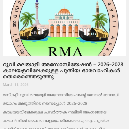
റൂവി മലയാളി അസോസിയേഷൻ – 2026–2028
കാലയളവിലേക്കുള്ള പുതിയ ഭാരവാഹികൾ
തെരെഞ്ഞെടുത്തു
March 11, 2026
മസ്കറ്റ്: റൂവി മലയാളി അസോസിയേഷന്റെ ജനറൽ ബോഡി
യോഗം അടുത്തിടെ നടന്നപ്പോൾ 2026–2028
കാലയളവിലേക്കുള്ള പ്രവർത്തക സമിതി അംഗങ്ങളെ
കൗൺസിൽ അംഗങ്ങളെയും തിരഞ്ഞെടുത്തു. പുതിയ