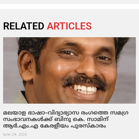
RELATED
ARTICLES
മലയാള ഭാഷാ–വിദ്യാഭ്യാസ രംഗത്തെ സമഗ്ര
സംഭാവനകൾക്ക് ബിനു കെ. സാമിന്
ആർ.എം.എ കേരളീയം പുരസ്‌കാരം
June 24, 2026