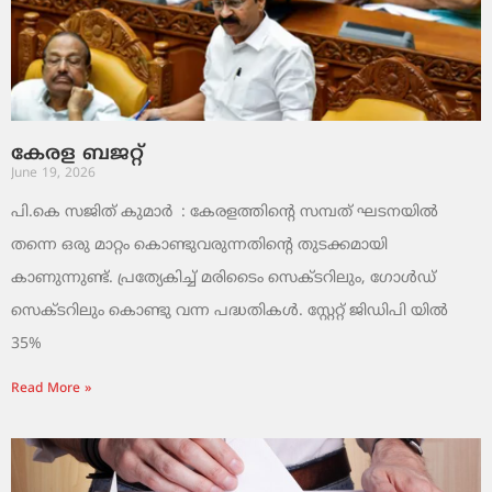
കേരള ബജറ്റ്
June 19, 2026
പി.കെ സജിത് കുമാര്‍ : കേരളത്തിന്റെ സമ്പത് ഘടനയിൽ
തന്നെ ഒരു മാറ്റം കൊണ്ടുവരുന്നതിന്റെ തുടക്കമായി
കാണുന്നുണ്ട്. പ്രത്യേകിച്ച് മരിടൈം സെക്ടറിലും, ഗോൾഡ്
സെക്ടറിലും കൊണ്ടു വന്ന പദ്ധതികൾ. സ്റ്റേറ്റ് ജിഡിപി യിൽ
35%
Read More »