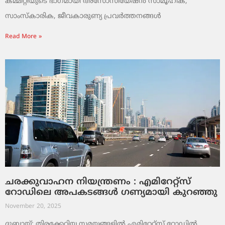
കമ്മിറ്റിയുടെ ഭാഗമായി അസോസിയേഷൻ സാമൂഹിക,
സാംസ്‌കാരിക, ജീവകാരുണ്യ പ്രവർത്തനങ്ങൾ
Read More »
ചരക്കുവാഹന നിയന്ത്രണം : എമിറേറ്റ്സ്
റോഡിലെ അപകടങ്ങൾ ഗണ്യമായി കുറഞ്ഞു
November 20, 2025
ദുബായ്: തിരക്കേറിയ സമയങ്ങളിൽ എമിറേറ്റ്സ് റോഡിൽ