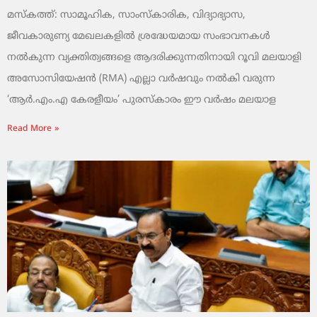
മസ്കത്ത്: സാമൂഹിക, സാംസ്‌കാരിക, വിദ്യാഭ്യാസ,
ജീവകാരുണ്യ മേഖലകളിൽ ശ്രദ്ധേയമായ സംഭാവനകൾ
നൽകുന്ന വ്യക്തിത്വങ്ങളെ ആദരിക്കുന്നതിനായി റൂവി മലയാളി
അസോസിയേഷൻ (RMA) എല്ലാ വർഷവും നൽകി വരുന്ന
‘ആർ.എം.എ കേരളീയം’ പുരസ്‌കാരം ഈ വർഷം മലയാള
Read More »