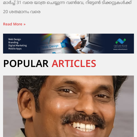
മാർച്ച് 31 വരെ യാത്ര ചെയ്യുന്ന വൺവേ, റിട്ടേൺ ടിക്കറ്റുകൾക്ക്
20 ശതമാനം വരെ
Read More »
POPULAR
ARTICLES