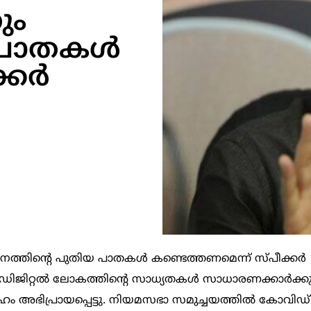
ും
 പാതകൾ
്കർ
നത്തിന്റെ പുതിയ പാതകൾ കണ്ടെത്തണമെന്ന് സ്പീക്കർ
ഡിജിറ്റൽ ലോകത്തിന്റെ സാധ്യതകൾ സാധാരണക്കാർക്കു
േഹം അഭിപ്രായപ്പെട്ടു. നിയമസഭാ സമുച്ചയത്തിൽ കോവിഡ