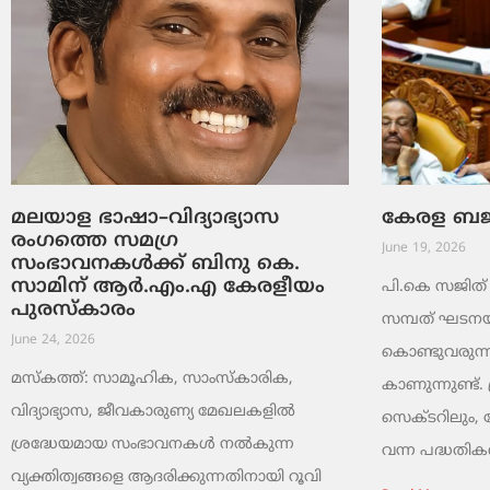
മലയാള ഭാഷാ–വിദ്യാഭ്യാസ
കേരള ബജറ്
രംഗത്തെ സമഗ്ര
June 19, 2026
സംഭാവനകൾക്ക് ബിനു കെ.
സാമിന് ആർ.എം.എ കേരളീയം
പി.കെ സജിത് ക
പുരസ്‌കാരം
സമ്പത് ഘടനയി
June 24, 2026
കൊണ്ടുവരുന്ന
മസ്കത്ത്: സാമൂഹിക, സാംസ്‌കാരിക,
കാണുന്നുണ്ട്. 
വിദ്യാഭ്യാസ, ജീവകാരുണ്യ മേഖലകളിൽ
സെക്ടറിലും,
ശ്രദ്ധേയമായ സംഭാവനകൾ നൽകുന്ന
വന്ന പദ്ധതികൾ.
വ്യക്തിത്വങ്ങളെ ആദരിക്കുന്നതിനായി റൂവി