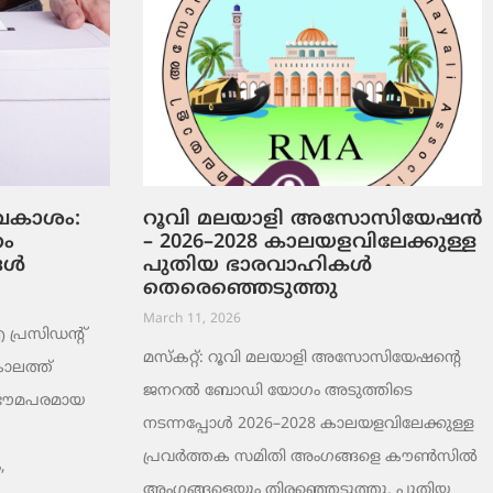
ടവകാശം:
റൂവി മലയാളി അസോസിയേഷൻ
റം
– 2026–2028 കാലയളവിലേക്കുള്ള
ങൾ
പുതിയ ഭാരവാഹികൾ
തെരെഞ്ഞെടുത്തു
March 11, 2026
രസിഡന്റ്
മസ്കറ്റ്: റൂവി മലയാളി അസോസിയേഷന്റെ
ാലത്ത്
ജനറൽ ബോഡി യോഗം അടുത്തിടെ
 ഭൗമപരമായ
നടന്നപ്പോൾ 2026–2028 കാലയളവിലേക്കുള്ള
പ്രവർത്തക സമിതി അംഗങ്ങളെ കൗൺസിൽ
,
അംഗങ്ങളെയും തിരഞ്ഞെടുത്തു. പുതിയ