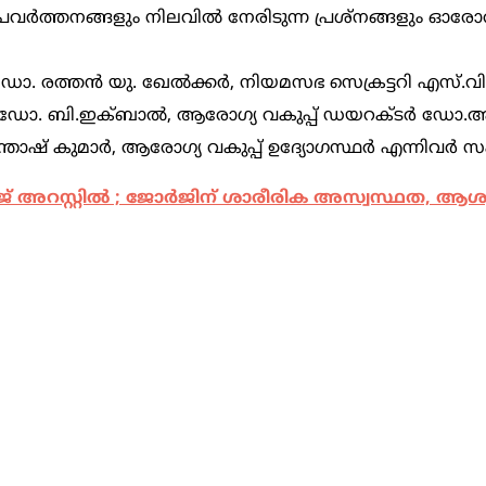
രവർത്തനങ്ങളും നിലവിൽ നേരിടുന്ന പ്രശ്നങ്ങളും ഓരോ
. രത്തൻ യു. ഖേൽക്കർ, നിയമസഭ സെക്രട്ടറി എസ്.വി
. റിജു, ഡോ. ബി.ഇക്ബാൽ, ആരോഗ്യ വകുപ്പ് ഡയറക്ടർ ഡ
കുമാർ, ആരോഗ്യ വകുപ്പ് ഉദ്യോഗസ്ഥർ എന്നിവർ സംബ
് അറസ്റ്റില്‍ ; ജോര്‍ജിന് ശാരീരിക അസ്വസ്ഥത, ആശു