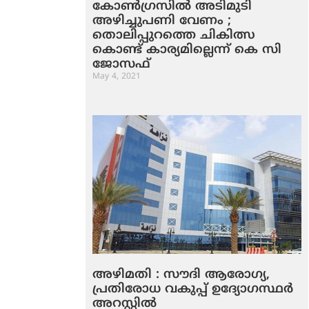
കോണ്‍ഗ്രസില്‍ അടിമുടി
അഴിച്ചുപണി വേണം ;
തൊലിപ്പുറത്തെ ചികിത്സ
കൊണ്ട് കാര്യമില്ലെന്ന് കെ സി
ജോസഫ്
May 4, 2021
അഴിമതി : സൗദി ആരോഗ്യ,
പ്രതിരോധ വകുപ്പ് ഉദ്യോഗസ്ഥര്‍
അറസ്റ്റില്‍