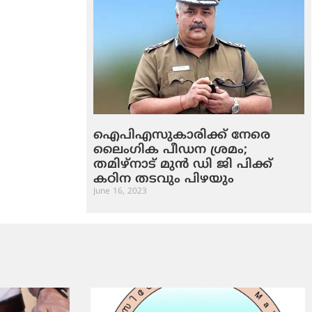
ഐപിഎസുകാരിക്ക് നേരെ
ലൈംഗിക പീഡന ശ്രമം;
തമിഴ്നാട് മുന്‍ ഡി ജി പിക്ക്
കഠിന തടവും പിഴയും
June 16, 2023