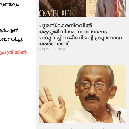
രുത്തരും
.
പുരസ്‌കാരനിറവില്‍
ോ.ആർ.എൽ.
ആടുജീവിതം: സന്തോഷം
പങ്കുവച്ച് നജീബിന്റെ ക്രൂരനായ
ന്ധിച്ചു.
അര്‍ബാബ്;
August 17, 2024
പത്രിയില്‍