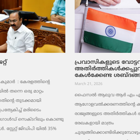
റ്
പ്രവാസികളുടെ വോട്
അതിർത്തികൾക്കപ്പു
കേൾക്കേണ്ട ശബ്ദങ്
ുമാര്‍ : കേരളത്തിന്റെ
March 21, 2026
ൽ തന്നെ ഒരു മാറ്റം
ഫൈസൽ ആലുവ ആർ എം എ പ്
തിന്റെ തുടക്കമായി
ആഗോളവൽക്കരണത്തിന്റെ ക
പ്രത്യേകിച്ച് മരിടൈം
രാജ്യങ്ങളുടെ അതിർത്തികൾ
 ഗോൾഡ് സെക്ടറിലും കൊണ്ടു
രേഖകളായി മാത്രം
 സ്റ്റേറ്റ് ജിഡിപി യിൽ 35%
ചുരുങ്ങിക്കൊണ്ടിരിക്കുമ്പോഴും