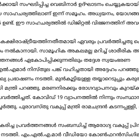
യി സംഘടിപ്പിച്ച വെബിനാർ ഉദ്ഘാടനം ചെയ്യുകയായിര
മായ സാഹചര്യത്തിലാണ് ഇന്ന് സമൂഹം. അധ്യയനം, യോഗങ്
ഉണ്ട്. ഈ സാഹചര്യത്തിൽ ഡിജിറ്റൽ വിഭജനത്തിന് അ
്ഷിരാഷ്ട്രീയത്തിനതീതമായി ഏവരും പ്രവർത്തിച്ചതു കൊ
നൽകാനായി. സാമൂഹിക അകലമല്ല മറിച്ച് ശാരീരിക അക
തനങ്ങൾ ഏകോപിപ്പിക്കുന്നതിലും തദ്ദേശ സ്വയംഭരണ
ം.എൽ.എമാർ നിസ്തുല പങ്ക് വഹിച്ചതായി അദ്ദേഹം പറഞ്ഞു
 പ്രഭാഷണം നടത്തി. മുൻകൂട്ടിയുള്ള തയ്യാറെടുപ്പും ക
ി മന്ത്രി പറഞ്ഞു. മരണനിരക്കും രോഗവ്യാപനവും കുറയ്ക
രവർത്തിച്ചത്. കോവിഡ് 19 വ്യാപനത്തിൽ നിന്നും സംസ്ഥ
്തു. പുരാവസ്തു വകുപ്പ് മന്ത്രി രാമചന്ദ്രൻ കടന്നപ്പള്ളി, ഡ
രിച്ച പ്രവർത്തനങ്ങൾ സംബന്ധിച്ച് ആരോഗ്യ വകുപ്പ് പ്ര
 നടത്തി. എം.എൽ.എ.മാർ വീഡിയോ കോൺഫറൻസിംഗില