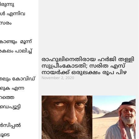
ുന്നു
ങൾ എന്നിവ
വസരം
ണ്ടും മൂന്ന്
ലം പാലിച്ച്
രാഹുലിനെതിരായ ഹര്‍ജി തള്ളി
സുപ്രീംകോടതി; സരിത എസ്
നായര്‍ക്ക് ഒരുലക്ഷം രൂപ പിഴ
രുതലും കോവിഡ്
November 2, 2020
്കുക എന്ന
ാനത്തെ
െപ്യൂട്ടി
ിൻസിപ്പൽ
ൂടെ