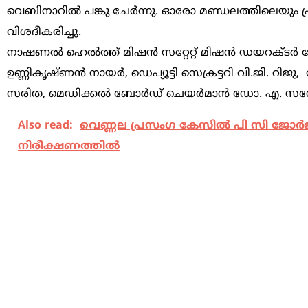
വെബിനാറിൽ പങ്കു ചേർന്നു. ഓരോ മണ്ഡലത്തിലെയും പ്
വിശദീകരിച്ചു.
നാഷണൽ ഹെൽത്ത് മിഷൻ സറ്റേറ്റ് മിഷൻ ഡയറക്ടർ ഡോ
ഉണ്ണികൃഷ്ണൻ നായർ, ഡെപ്യൂട്ടി സെക്രട്ടറി വി.ജി
സരിത, മെഡിക്കൽ ബോർഡ് ചെയർമാൻ ഡോ. എ. സന്തോഷ് 
Also read:
വെണ്ണല പ്രസംഗ കേസില്‍ പി സി ജോര്‍ജ
നിരീക്ഷണത്തില്‍