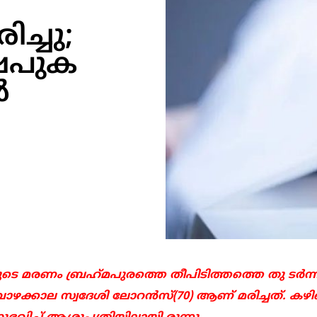
്ചു;
ിഷപുക
‍
മരണം ബ്രഹ്‌മപുരത്തെ തീപിടിത്തത്തെ തു ടര്‍ന്ന
 വാഴക്കാല സ്വദേശി ലോറന്‍സ്(70) ആണ് മരിച്ചത്. കഴ