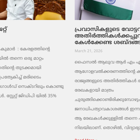
റ്
പ്രവാസികളുടെ വോട്
അതിർത്തികൾക്കപ്പു
കേൾക്കേണ്ട ശബ്ദങ്
ുമാര്‍ : കേരളത്തിന്റെ
March 21, 2026
ൽ തന്നെ ഒരു മാറ്റം
ഫൈസൽ ആലുവ ആർ എം എ പ്
തിന്റെ തുടക്കമായി
ആഗോളവൽക്കരണത്തിന്റെ ക
പ്രത്യേകിച്ച് മരിടൈം
രാജ്യങ്ങളുടെ അതിർത്തികൾ
 ഗോൾഡ് സെക്ടറിലും കൊണ്ടു
രേഖകളായി മാത്രം
 സ്റ്റേറ്റ് ജിഡിപി യിൽ 35%
ചുരുങ്ങിക്കൊണ്ടിരിക്കുമ്പോഴും
ജനാധിപത്യാവകാശങ്ങൾ ഇന്നു
ആ രേഖകൾക്കുള്ളിൽ തന്നെ പൂട്
നിലയിലാണ്. തൊഴിൽ, വിദ്യാഭ്യ