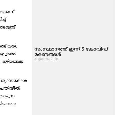
ലമെന്ന്
്ച്
ങ്ങളോട്
്ങിയത്.
സംസ്ഥാനത്ത് ഇന്ന് 5 കോവിഡ്
കൂടുതല്‍
മരണങ്ങൾ
August 26, 2020
ന്‍ കഴിയാതെ
ണ് ശ്വാസകോശ
ത്രിയില്‍
താഴുന്ന
കഴിയാതെ