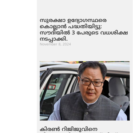
സുരക്ഷാ ഉദ്യോഗസ്ഥരെ
കൊല്ലാൻ പദ്ധതിയിട്ടു:
സൗദിയിൽ 3 പേരുടെ വധശിക്ഷ
നടപ്പാക്കി.
November 8, 2024
കിരണ്‍ റിജിജുവിനെ