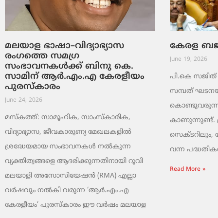
മലയാള ഭാഷാ–വിദ്യാഭ്യാസ
കേരള ബജറ്
രംഗത്തെ സമഗ്ര
June 19, 2026
സംഭാവനകൾക്ക് ബിനു കെ.
സാമിന് ആർ.എം.എ കേരളീയം
പി.കെ സജിത് ക
പുരസ്‌കാരം
സമ്പത് ഘടനയി
June 24, 2026
കൊണ്ടുവരുന്ന
മസ്കത്ത്: സാമൂഹിക, സാംസ്‌കാരിക,
കാണുന്നുണ്ട്. 
വിദ്യാഭ്യാസ, ജീവകാരുണ്യ മേഖലകളിൽ
സെക്ടറിലും,
ശ്രദ്ധേയമായ സംഭാവനകൾ നൽകുന്ന
വന്ന പദ്ധതികൾ.
വ്യക്തിത്വങ്ങളെ ആദരിക്കുന്നതിനായി റൂവി
Read More »
മലയാളി അസോസിയേഷൻ (RMA) എല്ലാ
വർഷവും നൽകി വരുന്ന ‘ആർ.എം.എ
കേരളീയം’ പുരസ്‌കാരം ഈ വർഷം മലയാള