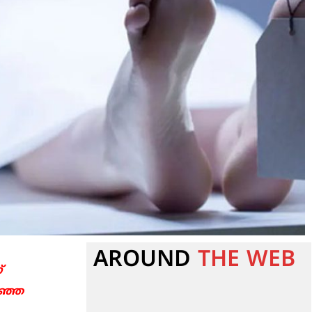
AROUND
THE WEB
്
ിഞ്ഞ