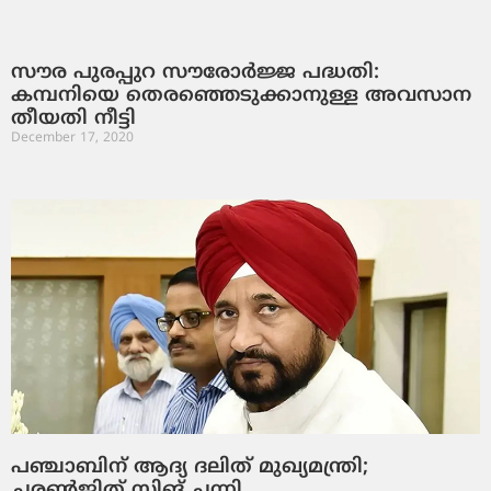
സൗര പുരപ്പുറ സൗരോര്‍ജ്ജ പദ്ധതി:
കമ്പനിയെ തെരഞ്ഞെടുക്കാനുള്ള അവസാന
തീയതി നീട്ടി
December 17, 2020
പഞ്ചാബിന് ആദ്യ ദലിത് മുഖ്യമന്ത്രി;
ചരണ്‍ജിത് സിങ് ചന്നി