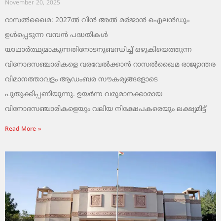
November 20, 2025
റാസൽഖൈമ: 2027ൽ വിൻ അൽ മർജാൻ ഐലൻഡും
ഉൾപ്പെടുന്ന വമ്പൻ പദ്ധതികൾ
യാഥാർത്ഥ്യമാകുന്നതിനോടനുബന്ധിച്ച് ഒഴുകിയെത്തുന്ന
വിനോദസഞ്ചാരികളെ വരവേൽക്കാൻ റാസൽഖൈമ രാജ്യാന്തര
വിമാനത്താവളം ആഡംബര സൗകര്യങ്ങളോടെ
പുതുക്കിപ്പണിയുന്നു. ഉയർന്ന വരുമാനക്കാരായ
വിനോദസഞ്ചാരികളെയും വലിയ നിക്ഷേപകരെയും ലക്ഷ്യമിട്ട്
Read More »