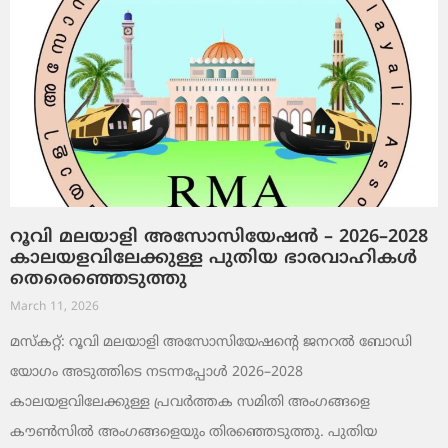
റൂവി മലയാളി അസോസിയേഷൻ – 2026–2028
കാലയളവിലേക്കുള്ള പുതിയ ഭാരവാഹികൾ
തെരെഞ്ഞെടുത്തു
March 11, 2026
മസ്കറ്റ്: റൂവി മലയാളി അസോസിയേഷന്റെ ജനറൽ ബോഡി
യോഗം അടുത്തിടെ നടന്നപ്പോൾ 2026–2028
കാലയളവിലേക്കുള്ള പ്രവർത്തക സമിതി അംഗങ്ങളെ
കൗൺസിൽ അംഗങ്ങളെയും തിരഞ്ഞെടുത്തു. പുതിയ