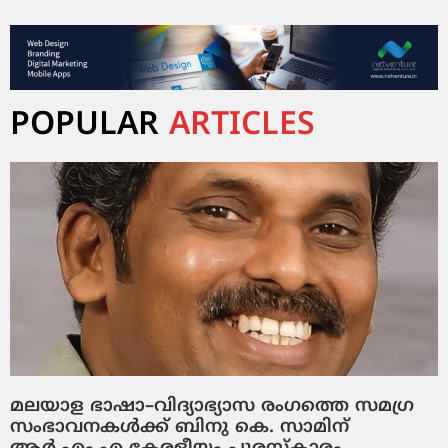
POPULAR
ARTICLES
മലയാള ഭാഷാ–വിദ്യാഭ്യാസ രംഗത്തെ സമഗ്ര
സംഭാവനകൾക്ക് ബിനു കെ. സാമിന്