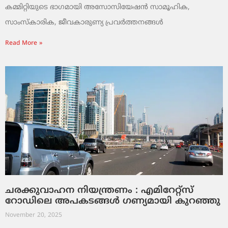
കമ്മിറ്റിയുടെ ഭാഗമായി അസോസിയേഷൻ സാമൂഹിക,
സാംസ്‌കാരിക, ജീവകാരുണ്യ പ്രവർത്തനങ്ങൾ
Read More »
ചരക്കുവാഹന നിയന്ത്രണം : എമിറേറ്റ്സ്
റോഡിലെ അപകടങ്ങൾ ഗണ്യമായി കുറഞ്ഞു
November 20, 2025