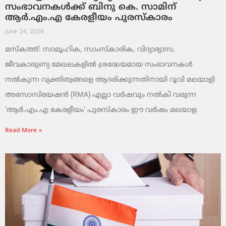
സംഭാവനകൾക്ക് ബിനു കെ. സാമിന്
ആർ.എം.എ കേരളീയം പുരസ്‌കാരം
June 24, 2026
മസ്കത്ത്: സാമൂഹിക, സാംസ്‌കാരിക, വിദ്യാഭ്യാസ,
ജീവകാരുണ്യ മേഖലകളിൽ ശ്രദ്ധേയമായ സംഭാവനകൾ
നൽകുന്ന വ്യക്തിത്വങ്ങളെ ആദരിക്കുന്നതിനായി റൂവി മലയാളി
അസോസിയേഷൻ (RMA) എല്ലാ വർഷവും നൽകി വരുന്ന
‘ആർ.എം.എ കേരളീയം’ പുരസ്‌കാരം ഈ വർഷം മലയാള
Read More »