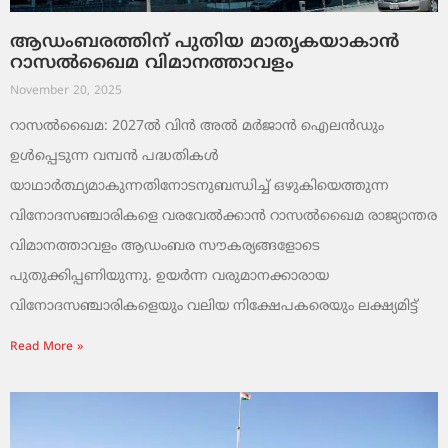
ആഡംബരത്തിന് പുതിയ മാതൃകയാകാൻ
റാസൽഖൈമ വിമാനത്താവളം
November 20, 2025
റാസൽഖൈമ: 2027ൽ വിൻ അൽ മർജാൻ ഐലൻഡും
ഉൾപ്പെടുന്ന വമ്പൻ പദ്ധതികൾ
യാഥാർത്ഥ്യമാകുന്നതിനോടനുബന്ധിച്ച് ഒഴുകിയെത്തുന്ന
വിനോദസഞ്ചാരികളെ വരവേൽക്കാൻ റാസൽഖൈമ രാജ്യാന്തര
വിമാനത്താവളം ആഡംബര സൗകര്യങ്ങളോടെ
പുതുക്കിപ്പണിയുന്നു. ഉയർന്ന വരുമാനക്കാരായ
വിനോദസഞ്ചാരികളെയും വലിയ നിക്ഷേപകരെയും ലക്ഷ്യമിട്ട്
Read More »