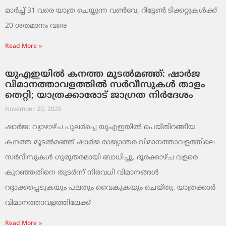
മാർച്ച് 31 വരെ യാത്ര ചെയ്യുന്ന വൺവേ, റിട്ടേൺ ടിക്കറ്റുകൾക്ക്
20 ശതമാനം വരെ
Read More »
യുഎഇയിൽ കനത്ത മൂടൽമഞ്ഞ്: ഷാർജ
വിമാനത്താവളത്തിൽ സർവീസുകൾ താളം
തെറ്റി; യാത്രക്കാരോട് ജാഗ്രത നിർദേശം
November 20, 2025
ഷാർജ: വ്യാഴാഴ്ച പുലർച്ചെ യുഎഇയിൽ പെയ്തിറങ്ങിയ
കനത്ത മൂടൽമഞ്ഞ് ഷാർജ രാജ്യാന്തര വിമാനത്താവളത്തിലെ
സർവീസുകൾ ഗുരുതരമായി ബാധിച്ചു. ദൂരക്കാഴ്ച വളരെ
കുറഞ്ഞതിനെ തുടർന്ന് നിരവധി വിമാനങ്ങൾ
റദ്ദാക്കപ്പെടുകയും പലതും വൈകുകയും ചെയ്തു. യാത്രക്കാർ
വിമാനത്താവളത്തിലേക്ക്
Read More »