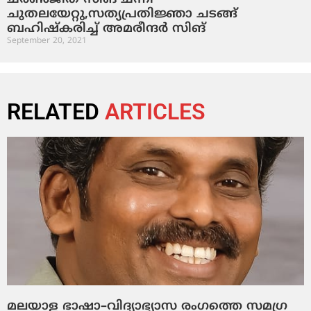
ചുതലയേറ്റു,സത്യപ്രതിജ്ഞാ ചടങ്ങ്
ബഹിഷ്‌കരിച്ച് അമരീന്ദര്‍ സിങ്
September 20, 2021
RELATED
ARTICLES
മലയാള ഭാഷാ–വിദ്യാഭ്യാസ രംഗത്തെ സമഗ്ര