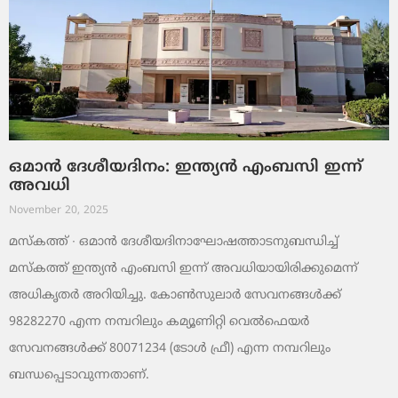
ഒമാൻ ദേശീയദിനം: ഇന്ത്യൻ എംബസി ഇന്ന്
അവധി
November 20, 2025
മസ്‌കത്ത് ∙ ഒമാൻ ദേശീയദിനാഘോഷത്താടനുബന്ധിച്ച്
മസ്‌കത്ത് ഇന്ത്യൻ എംബസി ഇന്ന് അവധിയായിരിക്കുമെന്ന്
അധികൃതർ അറിയിച്ചു. കോൺസുലാർ സേവനങ്ങൾക്ക്
98282270 എന്ന നമ്പറിലും കമ്യൂണിറ്റി വെൽഫെയർ
സേവനങ്ങൾക്ക് 80071234 (ടോൾ ഫ്രീ) എന്ന നമ്പറിലും
ബന്ധപ്പെടാവുന്നതാണ്.