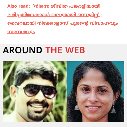
Also read:
'നിന്നെ ജീവിത പങ്കാളിയായി
ലഭിച്ചതിനേക്കാള്‍ വലുതായി ഒന്നുമില്ല' ;
വൈറലായി നിക്കോളാസ് പൂരന്റെ വിവാഹവും
സന്ദേശവും
AROUND
THE WEB