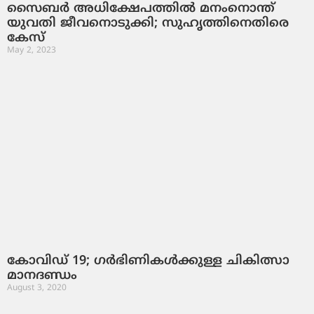
സൈബര്‍ അധിക്ഷേപത്തില്‍ മനംനൊന്ത്
യുവതി ജീവനൊടുക്കി; സുഹൃത്തിനെതിരെ
കേസ്
May 2, 2023
കോവിഡ് 19; ഗർഭിണികൾക്കുള്ള ചികിത്സാ
മാനദണ്ഡം
August 3, 2020