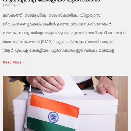
ആർ.എം.എ കേരളീയം പുരസ്‌കാരം
June 24, 2026
മസ്കത്ത്: സാമൂഹിക, സാംസ്‌കാരിക, വിദ്യാഭ്യാസ,
ജീവകാരുണ്യ മേഖലകളിൽ ശ്രദ്ധേയമായ സംഭാവനകൾ
നൽകുന്ന വ്യക്തിത്വങ്ങളെ ആദരിക്കുന്നതിനായി റൂവി മലയാളി
അസോസിയേഷൻ (RMA) എല്ലാ വർഷവും നൽകി വരുന്ന
‘ആർ.എം.എ കേരളീയം’ പുരസ്‌കാരം ഈ വർഷം മലയാള
Read More »