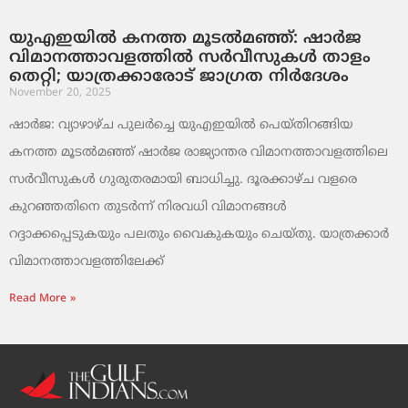
യുഎഇയിൽ കനത്ത മൂടൽമഞ്ഞ്: ഷാർജ
വിമാനത്താവളത്തിൽ സർവീസുകൾ താളം
തെറ്റി; യാത്രക്കാരോട് ജാഗ്രത നിർദേശം
November 20, 2025
ഷാർജ: വ്യാഴാഴ്ച പുലർച്ചെ യുഎഇയിൽ പെയ്തിറങ്ങിയ
കനത്ത മൂടൽമഞ്ഞ് ഷാർജ രാജ്യാന്തര വിമാനത്താവളത്തിലെ
സർവീസുകൾ ഗുരുതരമായി ബാധിച്ചു. ദൂരക്കാഴ്ച വളരെ
കുറഞ്ഞതിനെ തുടർന്ന് നിരവധി വിമാനങ്ങൾ
റദ്ദാക്കപ്പെടുകയും പലതും വൈകുകയും ചെയ്തു. യാത്രക്കാർ
വിമാനത്താവളത്തിലേക്ക്
Read More »