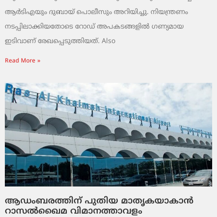
ആർടിഎയും ദുബായ് പൊലീസും അറിയിച്ചു. നിയന്ത്രണം
നടപ്പിലാക്കിയതോടെ റോഡ് അപകടങ്ങളിൽ ഗണ്യമായ
ഇടിവാണ് രേഖപ്പെടുത്തിയത്. Also
Read More »
ആഡംബരത്തിന് പുതിയ മാതൃകയാകാൻ
റാസൽഖൈമ വിമാനത്താവളം