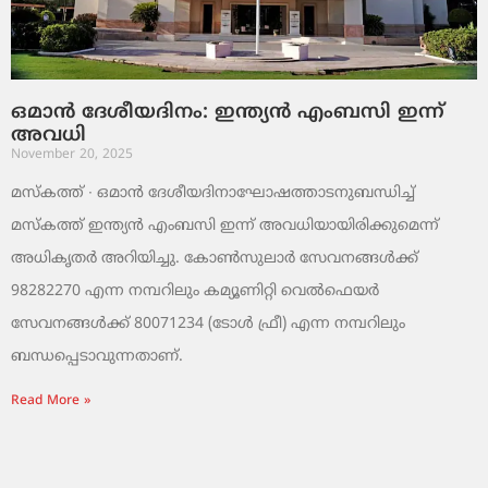
ഒമാൻ ദേശീയദിനം: ഇന്ത്യൻ എംബസി ഇന്ന്
അവധി
November 20, 2025
മസ്‌കത്ത് ∙ ഒമാൻ ദേശീയദിനാഘോഷത്താടനുബന്ധിച്ച്
മസ്‌കത്ത് ഇന്ത്യൻ എംബസി ഇന്ന് അവധിയായിരിക്കുമെന്ന്
അധികൃതർ അറിയിച്ചു. കോൺസുലാർ സേവനങ്ങൾക്ക്
98282270 എന്ന നമ്പറിലും കമ്യൂണിറ്റി വെൽഫെയർ
സേവനങ്ങൾക്ക് 80071234 (ടോൾ ഫ്രീ) എന്ന നമ്പറിലും
ബന്ധപ്പെടാവുന്നതാണ്.
Read More »