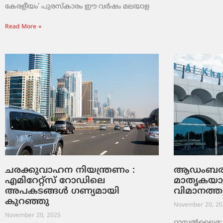
കേരളീയം’ പുരസ്‌കാരം ഈ വർഷം മലയാള
Read More »
ചരക്കുവാഹന നിയന്ത്രണം :
ആഡംബരത്
എമിറേറ്റ്സ് റോഡിലെ
മാതൃകയ
അപകടങ്ങൾ ഗണ്യമായി
വിമാനത്ത
കുറഞ്ഞു
November 20, 20
November 20, 2025
റാസൽഖൈമ: 