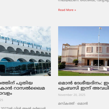
നിലയിലാണ്. തൊഴിൽ, വിദ്യാഭ്യ
Read More »
തിന് പുതിയ
ഒമാൻ ദേശീയദിനം: ഇന
ാകാൻ റാസൽഖൈമ
എംബസി ഇന്ന് അവധ
ാവളം
November 20, 2025
25
മസ്‌കത്ത് ∙ ഒമാൻ
2027ൽ വിൻ അൽ മർജാൻ