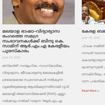
മലയാള ഭാഷാ–വിദ്യാഭ്യാസ
കേരള ബജറ്
രംഗത്തെ സമഗ്ര
June 19, 2026
സംഭാവനകൾക്ക് ബിനു കെ.
സാമിന് ആർ.എം.എ കേരളീയം
പി.കെ സജിത് ക
പുരസ്‌കാരം
സമ്പത് ഘടനയി
June 24, 2026
കൊണ്ടുവരുന്ന
മസ്കത്ത്: സാമൂഹിക, സാംസ്‌കാരിക,
കാണുന്നുണ്ട്. 
വിദ്യാഭ്യാസ, ജീവകാരുണ്യ മേഖലകളിൽ
സെക്ടറിലും,
ശ്രദ്ധേയമായ സംഭാവനകൾ നൽകുന്ന
വന്ന പദ്ധതികൾ.
വ്യക്തിത്വങ്ങളെ ആദരിക്കുന്നതിനായി റൂവി
Read More »
മലയാളി അസോസിയേഷൻ (RMA) എല്ലാ
വർഷവും നൽകി വരുന്ന ‘ആർ.എം.എ