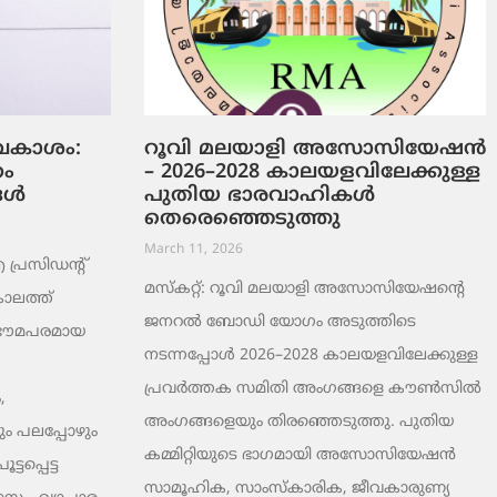
ടവകാശം:
റൂവി മലയാളി അസോസിയേഷൻ
റം
– 2026–2028 കാലയളവിലേക്കുള്ള
ങൾ
പുതിയ ഭാരവാഹികൾ
തെരെഞ്ഞെടുത്തു
March 11, 2026
രസിഡന്റ്
മസ്കറ്റ്: റൂവി മലയാളി അസോസിയേഷന്റെ
ാലത്ത്
ജനറൽ ബോഡി യോഗം അടുത്തിടെ
 ഭൗമപരമായ
നടന്നപ്പോൾ 2026–2028 കാലയളവിലേക്കുള്ള
പ്രവർത്തക സമിതി അംഗങ്ങളെ കൗൺസിൽ
,
അംഗങ്ങളെയും തിരഞ്ഞെടുത്തു. പുതിയ
ം പലപ്പോഴും
കമ്മിറ്റിയുടെ ഭാഗമായി അസോസിയേഷൻ
ടപ്പെട്ട
സാമൂഹിക, സാംസ്‌കാരിക, ജീവകാരുണ്യ