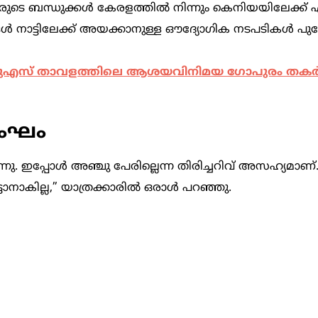
്റവരുടെ ബന്ധുക്കൾ കേരളത്തിൽ നിന്നും കെനിയയിലേക്ക് 
 നാട്ടിലേക്ക് അയക്കാനുള്ള ഔദ്യോഗിക നടപടികൾ പുരോ
ുഎസ് താവളത്തിലെ ആശയവിനിമയ ഗോപുരം തകർന
സംഘം
 ഇപ്പോൾ അഞ്ചു പേരില്ലെന്ന തിരിച്ചറിവ് അസഹ്യമാണ്.
ടാനാകില്ല,” യാത്രക്കാരിൽ ഒരാൾ പറഞ്ഞു.