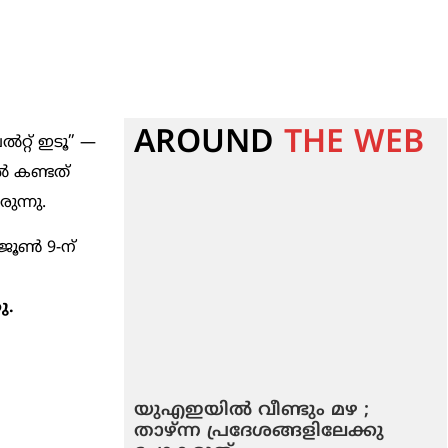
AROUND
THE WEB
െൽറ്റ് ഇടൂ” —
ിൽ കണ്ടത്
ുന്നു.
ജൂൺ 9-ന്
ു.
യുഎഇയിൽ വീണ്ടും മഴ ;
താഴ്ന്ന പ്രദേശങ്ങളിലേക്കു