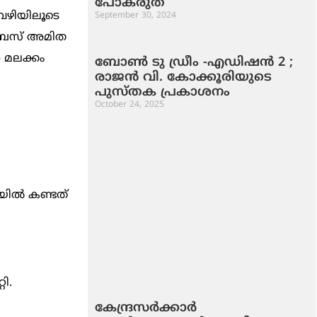
പോകരുത്
 വഴിയിലൂടെ
September 30, 2024
്ല. ബസ് അമിത
ണ മലക്കം
ബോൺ ടു ഡ്രീം -എഡിഷൻ 2 ;
രാജൻ വി. കോക്കൂരിയുടെ
പുസ്തക പ്രകാശനം
October 24, 2025
ിലയിൽ കണ്ടത്
ി.
കേന്ദ്രസര്‍ക്കാര്‍