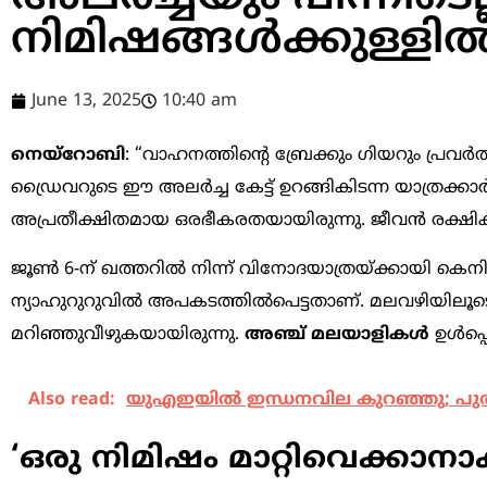
നിമിഷങ്ങൾക്കുള്ളി
June 13, 2025
10:40 am
നെയ്‌റോബി
: “വാഹനത്തിന്റെ ബ്രേക്കും ഗിയറും പ്രവര്‍ത
ഡ്രൈവറുടെ ഈ അലര്‍ച്ച കേട്ട് ഉറങ്ങികിടന്ന യാത്രക്കാർ 
അപ്രതീക്ഷിതമായ ഒരഭീകരതയായിരുന്നു. ജീവൻ രക്ഷിക്കാ
ജൂൺ 6-ന് ഖത്തറിൽ നിന്ന് വിനോദയാത്രയ്ക്കായി കെ
ന്യാഹുറുറുവിൽ അപകടത്തിൽപെട്ടതാണ്. മലവഴിയിലൂടെ 
മറിഞ്ഞുവീഴുകയായിരുന്നു.
അഞ്ച് മലയാളികൾ
ഉൾപ്പെ
Also read:
യുഎഇയിൽ ഇന്ധനവില കുറഞ്ഞു; പുതി
‘ഒരു നിമിഷം മാറ്റിവെക്കാനാക