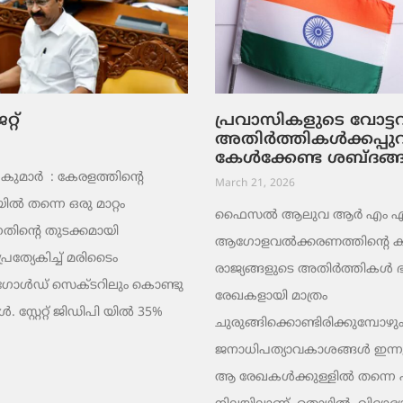
റ്
പ്രവാസികളുടെ വോട്
അതിർത്തികൾക്കപ്പു
കേൾക്കേണ്ട ശബ്ദങ്
ുമാര്‍ : കേരളത്തിന്റെ
March 21, 2026
ൽ തന്നെ ഒരു മാറ്റം
ഫൈസൽ ആലുവ ആർ എം എ പ്
തിന്റെ തുടക്കമായി
ആഗോളവൽക്കരണത്തിന്റെ ക
പ്രത്യേകിച്ച് മരിടൈം
രാജ്യങ്ങളുടെ അതിർത്തികൾ
 ഗോൾഡ് സെക്ടറിലും കൊണ്ടു
രേഖകളായി മാത്രം
 സ്റ്റേറ്റ് ജിഡിപി യിൽ 35%
ചുരുങ്ങിക്കൊണ്ടിരിക്കുമ്പോഴും
ജനാധിപത്യാവകാശങ്ങൾ ഇന്നു
ആ രേഖകൾക്കുള്ളിൽ തന്നെ പൂട്