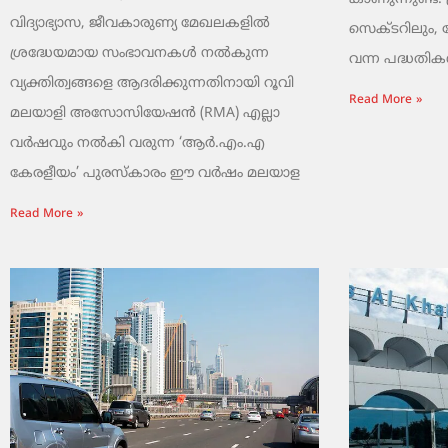
വിദ്യാഭ്യാസ, ജീവകാരുണ്യ മേഖലകളിൽ
സെക്ടറിലും,
ശ്രദ്ധേയമായ സംഭാവനകൾ നൽകുന്ന
വന്ന പദ്ധതികൾ.
വ്യക്തിത്വങ്ങളെ ആദരിക്കുന്നതിനായി റൂവി
Read More »
മലയാളി അസോസിയേഷൻ (RMA) എല്ലാ
വർഷവും നൽകി വരുന്ന ‘ആർ.എം.എ
കേരളീയം’ പുരസ്‌കാരം ഈ വർഷം മലയാള
Read More »