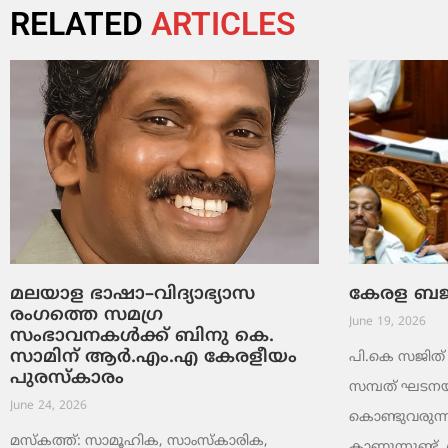
RELATED
ARTICLES
മലയാള ഭാഷാ–വിദ്യാഭ്യാസ
കേരള ബജറ്
രംഗത്തെ സമഗ്ര
June 19, 2026
സംഭാവനകൾക്ക് ബിനു കെ.
സാമിന് ആർ.എം.എ കേരളീയം
പി.കെ സജിത് ക
പുരസ്‌കാരം
സമ്പത് ഘടനയി
June 24, 2026
കൊണ്ടുവരുന്ന
മസ്കത്ത്: സാമൂഹിക, സാംസ്‌കാരിക,
കാണുന്നുണ്ട്. 