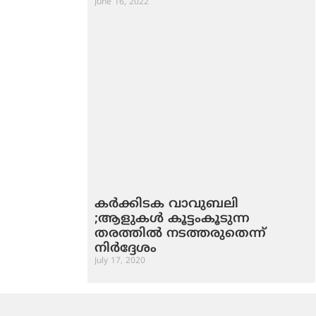
June 16, 2022
കർക്കിടക വാവുബലി
;ആളുകൾ കൂട്ടംകൂടുന്ന
തരത്തിൽ നടത്തരുതെന്ന്
നിർദ്ദേശം
July 17, 2020