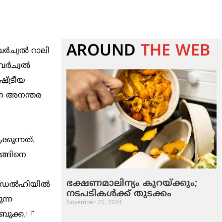
AROUND
THE WEB
‍ച്വല്‍ റാലി
്‍ച്വല്‍
്ട്രീയ
റോണ അനന്തര
്കുന്നത്.
ങ്ങിനെ
ഭക്ഷണമാലിന്യം കുറയ്ക്കും;
 ഡല്‍ഹിയില്‍
നടപടികൾക്ക് തുടക്കം
ന്ന
November 25, 2024
്ബുക്ക,്