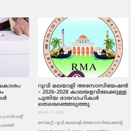
ടവകാശം:
റൂവി മലയാളി അസോസിയേഷൻ
റം
– 2026–2028 കാലയളവിലേക്കുള്ള
ങൾ
പുതിയ ഭാരവാഹികൾ
തെരെഞ്ഞെടുത്തു
March 11, 2026
രസിഡന്റ്
മസ്കറ്റ്: റൂവി മലയാളി അസോസിയേഷന്റെ
ാലത്ത്