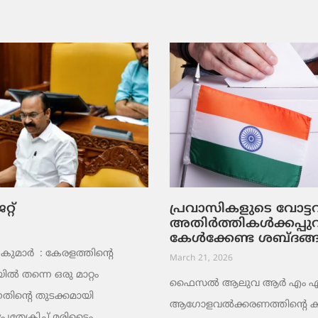
റ്
പ്രവാസികളുടെ വോട്
അതിർത്തികൾക്കപ്പു
കേൾക്കേണ്ട ശബ്ദങ്
ുമാര്‍ : കേരളത്തിന്റെ
March 21, 2026
ൽ തന്നെ ഒരു മാറ്റം
ഫൈസൽ ആലുവ ആർ എം എ പ്
തിന്റെ തുടക്കമായി
ആഗോളവൽക്കരണത്തിന്റെ ക
പ്രത്യേകിച്ച് മരിടൈം