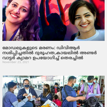
മോഡലുകളുടെ മരണം: ഡിവിആര്‍
നശിപ്പിച്ചതില്‍ ദുരൂഹത,കായലില്‍ അണ്ടര്‍
വാട്ടര്‍ ക്യാമറ ഉപയോഗിച്ച് തെരച്ചില്‍
November 23, 2021