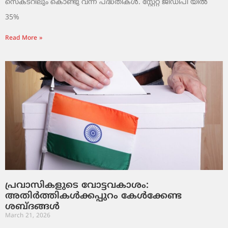
സെക്ടറിലും കൊണ്ടു വന്ന പദ്ധതികൾ. സ്റ്റേറ്റ് ജിഡിപി യിൽ
35%
Read More »
പ്രവാസികളുടെ വോട്ടവകാശം:
അതിർത്തികൾക്കപ്പുറം കേൾക്കേണ്ട
ശബ്ദങ്ങൾ
March 21, 2026