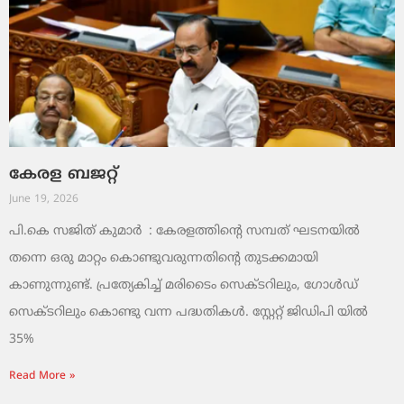
കേരള ബജറ്റ്
June 19, 2026
പി.കെ സജിത് കുമാര്‍ : കേരളത്തിന്റെ സമ്പത് ഘടനയിൽ
തന്നെ ഒരു മാറ്റം കൊണ്ടുവരുന്നതിന്റെ തുടക്കമായി
കാണുന്നുണ്ട്. പ്രത്യേകിച്ച് മരിടൈം സെക്ടറിലും, ഗോൾഡ്
സെക്ടറിലും കൊണ്ടു വന്ന പദ്ധതികൾ. സ്റ്റേറ്റ് ജിഡിപി യിൽ
35%
Read More »