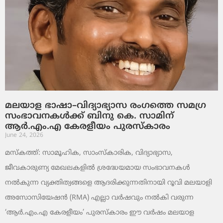
മലയാള ഭാഷാ–വിദ്യാഭ്യാസ രംഗത്തെ സമഗ്ര
സംഭാവനകൾക്ക് ബിനു കെ. സാമിന്
ആർ.എം.എ കേരളീയം പുരസ്‌കാരം
June 24, 2026
മസ്കത്ത്: സാമൂഹിക, സാംസ്‌കാരിക, വിദ്യാഭ്യാസ,
ജീവകാരുണ്യ മേഖലകളിൽ ശ്രദ്ധേയമായ സംഭാവനകൾ
നൽകുന്ന വ്യക്തിത്വങ്ങളെ ആദരിക്കുന്നതിനായി റൂവി മലയാളി
അസോസിയേഷൻ (RMA) എല്ലാ വർഷവും നൽകി വരുന്ന
‘ആർ.എം.എ കേരളീയം’ പുരസ്‌കാരം ഈ വർഷം മലയാള