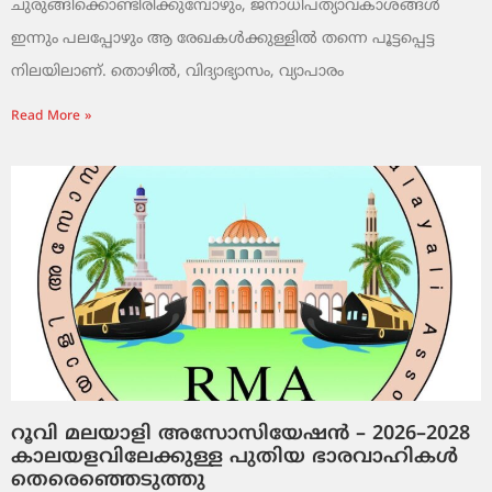
ചുരുങ്ങിക്കൊണ്ടിരിക്കുമ്പോഴും, ജനാധിപത്യാവകാശങ്ങൾ
ഇന്നും പലപ്പോഴും ആ രേഖകൾക്കുള്ളിൽ തന്നെ പൂട്ടപ്പെട്ട
നിലയിലാണ്. തൊഴിൽ, വിദ്യാഭ്യാസം, വ്യാപാരം
Read More »
റൂവി മലയാളി അസോസിയേഷൻ – 2026–2028
കാലയളവിലേക്കുള്ള പുതിയ ഭാരവാഹികൾ
തെരെഞ്ഞെടുത്തു