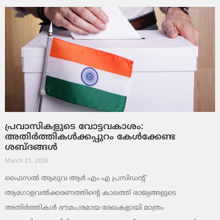
പ്രവാസികളുടെ വോട്ടവകാശം:
അതിർത്തികൾക്കപ്പുറം കേൾക്കേണ്ട
ശബ്ദങ്ങൾ
March 21, 2026
ഫൈസൽ ആലുവ ആർ എം എ പ്രസിഡന്റ്
ആഗോളവൽക്കരണത്തിന്റെ കാലത്ത് രാജ്യങ്ങളുടെ
അതിർത്തികൾ ഭൗമപരമായ രേഖകളായി മാത്രം