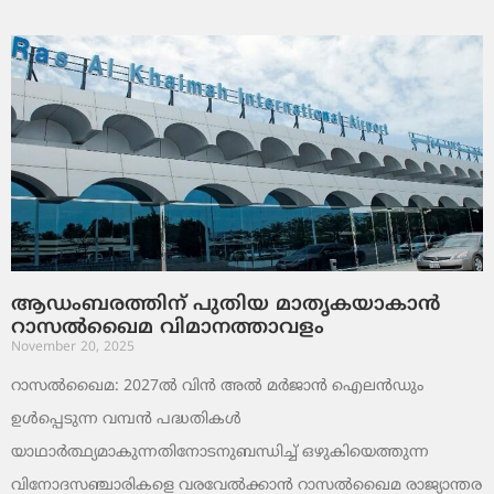
ആഡംബരത്തിന് പുതിയ മാതൃകയാകാൻ
റാസൽഖൈമ വിമാനത്താവളം
November 20, 2025
റാസൽഖൈമ: 2027ൽ വിൻ അൽ മർജാൻ ഐലൻഡും
ഉൾപ്പെടുന്ന വമ്പൻ പദ്ധതികൾ
യാഥാർത്ഥ്യമാകുന്നതിനോടനുബന്ധിച്ച് ഒഴുകിയെത്തുന്ന
വിനോദസഞ്ചാരികളെ വരവേൽക്കാൻ റാസൽഖൈമ രാജ്യാന്തര