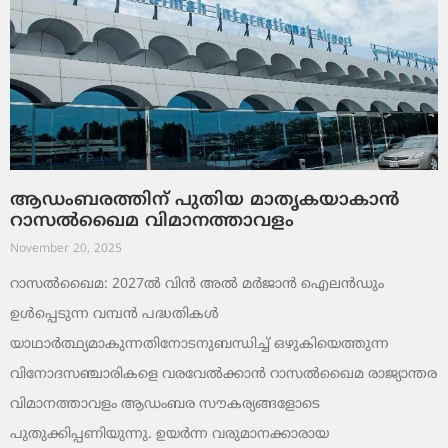
ആഡംബരത്തിന് പുതിയ മാതൃകയാകാൻ
റാസൽഖൈമ വിമാനത്താവളം
November 20, 2025
റാസൽഖൈമ: 2027ൽ വിൻ അൽ മർജാൻ ഐലൻഡും
ഉൾപ്പെടുന്ന വമ്പൻ പദ്ധതികൾ
യാഥാർത്ഥ്യമാകുന്നതിനോടനുബന്ധിച്ച് ഒഴുകിയെത്തുന്ന
വിനോദസഞ്ചാരികളെ വരവേൽക്കാൻ റാസൽഖൈമ രാജ്യാന്തര
വിമാനത്താവളം ആഡംബര സൗകര്യങ്ങളോടെ
പുതുക്കിപ്പണിയുന്നു. ഉയർന്ന വരുമാനക്കാരായ