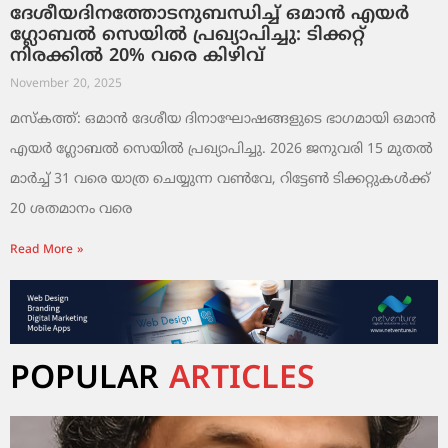
ദേശീയദിനത്തോടനുബന്ധിച്ച് ഒമാൻ എയർ
ഗ്ലോബൽ സെയിൽ പ്രഖ്യാപിച്ചു: ടിക്കറ്റ്
നിരക്കിൽ 20% വരെ കിഴിവ്
November 20, 2025
മസ്‌കത്ത്: ഒമാൻ ദേശീയ ദിനാഘോഷങ്ങളുടെ ഭാഗമായി ഒമാൻ
എയർ ഗ്ലോബൽ സെയിൽ പ്രഖ്യാപിച്ചു. 2026 ജനുവരി 15 മുതൽ
മാർച്ച് 31 വരെ യാത്ര ചെയ്യുന്ന വൺവേ, റിട്ടേൺ ടിക്കറ്റുകൾക്ക്
20 ശതമാനം വരെ
Read More »
POPULAR
ARTICLES