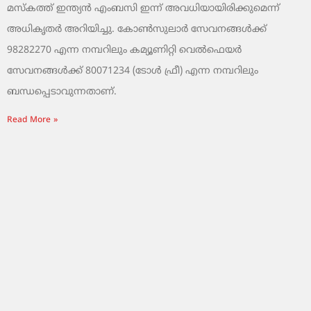
മസ്‌കത്ത് ഇന്ത്യൻ എംബസി ഇന്ന് അവധിയായിരിക്കുമെന്ന്
അധികൃതർ അറിയിച്ചു. കോൺസുലാർ സേവനങ്ങൾക്ക്
98282270 എന്ന നമ്പറിലും കമ്യൂണിറ്റി വെൽഫെയർ
സേവനങ്ങൾക്ക് 80071234 (ടോൾ ഫ്രീ) എന്ന നമ്പറിലും
ബന്ധപ്പെടാവുന്നതാണ്.
Read More »