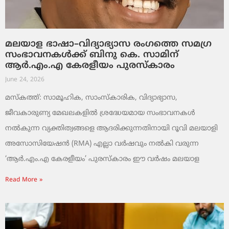
മലയാള ഭാഷാ–വിദ്യാഭ്യാസ രംഗത്തെ സമഗ്ര
സംഭാവനകൾക്ക് ബിനു കെ. സാമിന്
ആർ.എം.എ കേരളീയം പുരസ്‌കാരം
June 24, 2026
മസ്കത്ത്: സാമൂഹിക, സാംസ്‌കാരിക, വിദ്യാഭ്യാസ,
ജീവകാരുണ്യ മേഖലകളിൽ ശ്രദ്ധേയമായ സംഭാവനകൾ
നൽകുന്ന വ്യക്തിത്വങ്ങളെ ആദരിക്കുന്നതിനായി റൂവി മലയാളി
അസോസിയേഷൻ (RMA) എല്ലാ വർഷവും നൽകി വരുന്ന
‘ആർ.എം.എ കേരളീയം’ പുരസ്‌കാരം ഈ വർഷം മലയാള
Read More »