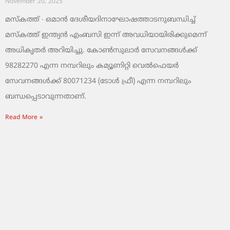
November 20, 2025
മസ്‌കത്ത് ∙ ഒമാൻ ദേശീയദിനാഘോഷത്താടനുബന്ധിച്ച്
മസ്‌കത്ത് ഇന്ത്യൻ എംബസി ഇന്ന് അവധിയായിരിക്കുമെന്ന്
അധികൃതർ അറിയിച്ചു. കോൺസുലാർ സേവനങ്ങൾക്ക്
98282270 എന്ന നമ്പറിലും കമ്യൂണിറ്റി വെൽഫെയർ
സേവനങ്ങൾക്ക് 80071234 (ടോൾ ഫ്രീ) എന്ന നമ്പറിലും
ബന്ധപ്പെടാവുന്നതാണ്.
Read More »