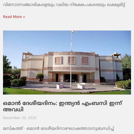
വിനോദസഞ്ചാരികളെയും വലിയ നിക്ഷേപകരെയും ലക്ഷ്യമിട്ട്
Read More »
ഒമാൻ ദേശീയദിനം: ഇന്ത്യൻ എംബസി ഇന്ന്
അവധി
November 20, 2025
മസ്‌കത്ത് ∙ ഒമാൻ ദേശീയദിനാഘോഷത്താടനുബന്ധിച്ച്