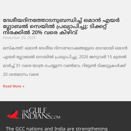
ദേശീയദിനത്തോടനുബന്ധിച്ച് ഒമാൻ എയർ
ഗ്ലോബൽ സെയിൽ പ്രഖ്യാപിച്ചു: ടിക്കറ്റ്
നിരക്കിൽ 20% വരെ കിഴിവ്
November 20, 2025
മസ്‌കത്ത്: ഒമാൻ ദേശീയ ദിനാഘോഷങ്ങളുടെ ഭാഗമായി ഒമാൻ
എയർ ഗ്ലോബൽ സെയിൽ പ്രഖ്യാപിച്ചു. 2026 ജനുവരി 15 മുതൽ
മാർച്ച് 31 വരെ യാത്ര ചെയ്യുന്ന വൺവേ, റിട്ടേൺ ടിക്കറ്റുകൾക്ക്
20 ശതമാനം വരെ
Read More »
The GCC nations and India are strengthening