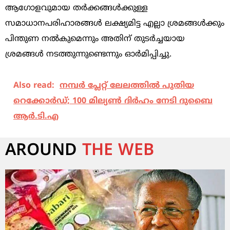
ആഗോളവുമായ തർക്കങ്ങൾക്കുള്ള
സമാധാനപരിഹാരങ്ങൾ ലക്ഷ്യമിട്ട എല്ലാ ശ്രമങ്ങൾക്കും
പിന്തുണ നൽകുമെന്നും അതിന് തുടർച്ചയായ
ശ്രമങ്ങൾ നടത്തുന്നുണ്ടെന്നും ഓർമിപ്പിച്ചു.
Also read:
നമ്പർ പ്ലേറ്റ് ലേലത്തിൽ പുതിയ
റെക്കോർഡ്; 100 മില്യൺ ദിർഹം നേടി ദുബൈ
ആർ.ടി.എ
AROUND
THE WEB