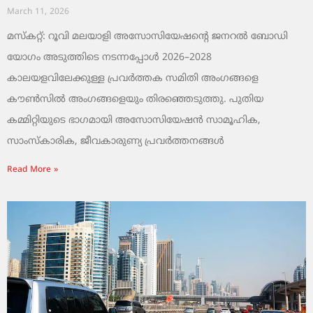
March 11, 2026
മസ്കറ്റ്: റൂവി മലയാളി അസോസിയേഷന്റെ ജനറൽ ബോഡി
യോഗം അടുത്തിടെ നടന്നപ്പോൾ 2026–2028
കാലയളവിലേക്കുള്ള പ്രവർത്തക സമിതി അംഗങ്ങളെ
കൗൺസിൽ അംഗങ്ങളെയും തിരഞ്ഞെടുത്തു. പുതിയ
കമ്മിറ്റിയുടെ ഭാഗമായി അസോസിയേഷൻ സാമൂഹിക,
സാംസ്‌കാരിക, ജീവകാരുണ്യ പ്രവർത്തനങ്ങൾ
Read More »