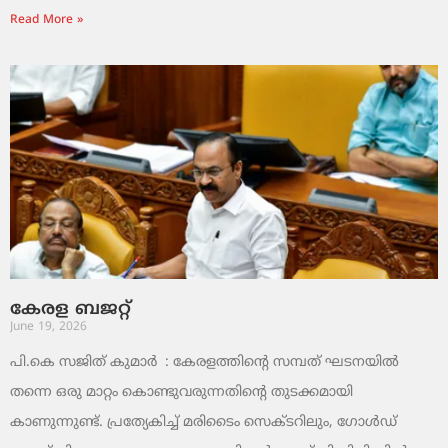
Read More »
കേരള ബജറ്റ്
June 19, 2026
പി.കെ സജിത് കുമാര്‍ : കേരളത്തിന്റെ സമ്പത് ഘടനയിൽ
തന്നെ ഒരു മാറ്റം കൊണ്ടുവരുന്നതിന്റെ തുടക്കമായി
കാണുന്നുണ്ട്. പ്രത്യേകിച്ച് മരിടൈം സെക്ടറിലും, ഗോൾഡ്